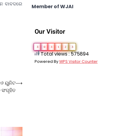
ାନ ବାବଦରେ
Member of WJAI
Our Visitor
3
0
3
1
2
3
Total views : 575894
Powered By
WPS Visitor Counter
୬ ୟୁନିଟ
⟶
 ସଂଗୃହିତ