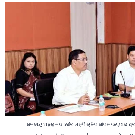
ଜଳବାୟୁ ଅନୁକୂଳ ଓ ସୌର ଶକ୍ତି ଚାଳିତ ଶୀତଳ ଭଣ୍ଡାର ପ୍ରତିଷ୍ଠ