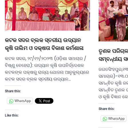
କଟକ ସଦର ବ୍ଲକ ସ୍ତରୀୟ ଉଦ୍ୟାନ
କୃଷି ତାଲିମ ଓ ଦକ୍ଷତା ବିକାଶ କର୍ମଶାଳା
ତୃଣକ ପରିଚାଳନ
କଟକ ସଦର, ୨୯/୧୨/୨୦୨୩ (ଓଡ଼ିଶା ସମାଚାର /
ସମ୍ବନ୍ଧୀୟ ସ
ବିଷ୍ଣୁ ବେହେରା): ଉଦ୍ୟାନ କୃଷି ଉପନିର୍ଦ୍ଦେଶକ
ଜଗତସିଂହପୁର,୧
କଟକଙ୍କ ପକ୍ଷରୁ ରାଜ୍ୟ ଯୋଜନା ଆନୁକୁଲ୍ୟରେ
ସମାଚାର)-୧୩.୦
କଟକ ସଦର ବ୍ଲକ ସ୍ତରୀୟ ଉଦ୍ୟାନ…
ସମନ୍ଵିତ କୃଷି ଜ
ସମନ୍ଵିତ ତୃଣକ 
Share this:
ଓ କୃଷି ବିଜ୍ଞାନ 
WhatsApp
Share this:
Like this:
WhatsApp