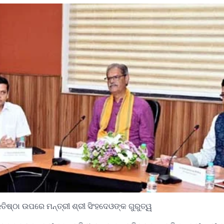
ା ଉପରେ ମନ୍ତ୍ରୀ ଶ୍ରୀ ସିଂହଦେଓଙ୍କ ଗୁରୁତ୍ୱ