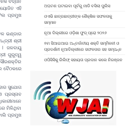
ନକ ବର୍ଦ୍ଧନ
ଅଘଟଣ ଘଟାଇବା ପୂର୍ବରୁ ମାଡି ବସିଲା ପୁଲିସ
ୟୋଜିତ ଏହି
ିଲ ପ୍ରମୁଖ
ଓଏଭି ଛାତ୍ରଛାତ୍ରୀଙ୍କ ଶୈକ୍ଷିକ ସଫଳତାକୁ
ସମ୍ମାନ
ନୂଆ ଦିଲ୍ଲୀରେ ଓଡ଼ିଶା ଫୁଡ୍ ପ୍ରୋ ୨୦୨୬
ୀତଳ ଭଣ୍ଡାର
୍ତ୍ରୀ ଶ୍ରୀ
୭ମ ସିଆଇଆଇ ଅନ୍ତର୍ଜାତୀୟ ଶକ୍ତି ସମ୍ମିଳନୀ ଓ
େ ।
ଜଳବାୟୁ
ପ୍ରଦର୍ଶନୀ ନୂଆଦିଲ୍ଲୀରେ ସଫଳତାର ସହ ସମ୍ପନ୍ନ
ରୀ ଗୁରୁତ୍ୱ
ଓପିସିସିକୁ ରିଲିଫ୍ ସହାୟତା ପ୍ରଦାନ କଲେ ନିରଞ୍ଜନ
ସୌରଶକ୍ତିର
ରେ ବୈଠକରେ
ଏହାର ସୁଯୋଗ
ଓ ପ୍ରସ୍ତାବ
ଧିକାରୀମାନେ
ରେ ମିଳିଥିବା
ୋଲି ପ୍ରମୁଖ