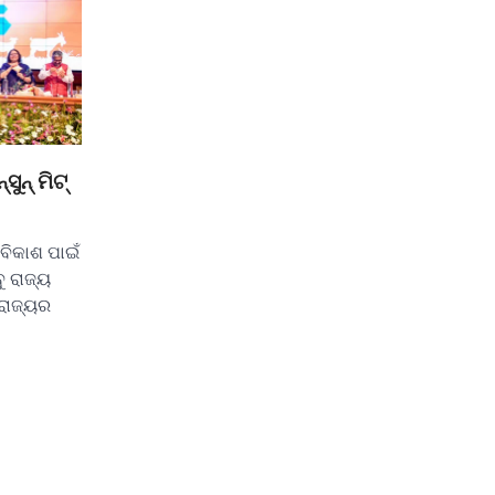
୍‌ ମିଟ୍‌
ବିକାଶ ପାଇଁ
 ରାଜ୍ୟ
ରାଜ୍ୟର