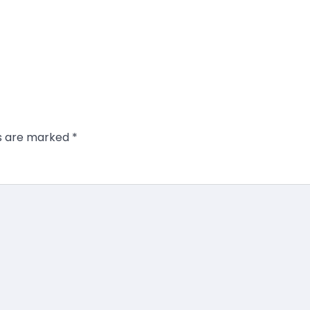
ds are marked
*