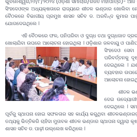
ଭୁବନେଶ୍ୱର,୨୬/୮/୨୦୨୪ (ଓଡ଼ିଶା ସମାଚାର/ରଜତ ମହାପାତ୍ର)- ଆଜି ଉପମ
ସିଂହଦେଓଙ୍କ ଅଧ୍ୟକ୍ଷତାରେ ରାଜ୍ୟରେ ଶୀତଳ ଭଣ୍ଡାର ଖୋଲିବା ନେ
ବୈଠକରେ ବିଭାଗୀୟ ପ୍ରମୁଖ ଶାସନ ସଚିବ ଡ. ଅରବିନ୍ଦ କୁମାର ପା
ଯୋଗଦେଇଥିଲେ ।
ଏହି ବୈଠକରେ ଫଳ, ପନିପରିବା ଓ ଦୁଗ୍ଧ ତଥା ଦୁଗ୍ଧଜାତ ଦ୍ରବ୍ୟର 
ଖୋଲାଯିବା ଉପରେ ଆଲୋଚନା ହୋଇଥିଲା । ଓଡ଼ିଶାର ଜଳବାୟୁ ଓ ପାଣିପା
ସିଂହଦେଓ ସେବା
ପରିବର୍ତ୍ତନକୁ 
ଦେଇଥିଲେ । ଯଶ
ବ୍ୟବହାର ଉପରେ
ଆଲୋଚନା ହୋଇଥି
ଶୀତଳ ଭଣ୍ଡାର ପ
ଦେଇ ଉଦ୍ୟୋଗୀମା
ଦେଇଥିଲେ । ସମବ
ପୂର୍ବରୁ ସ୍ଥାପନା ହୋଇ ସଫଳତାର ସହ କାର୍ଯ୍ୟ କରୁଥିବା ଶୀତଳଭଣ୍ଡାରଗୁ
ତଥ୍ୟକୁ ଭିତ୍ତିକରି ଚାହିଦା ମୁତାବକ ଶୀତଳ ଭଣ୍ଡାର ସ୍ଥାପନା ଦ୍ୱାରା
ଶାସନ ସଚିବ ଡ. ପାଢ଼ୀ ଉଲ୍ଲେଖ କରିଥିଲେ ।