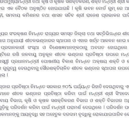
ୁଖ୍ୟମନ୍ତ୍ରୀ ତଥା କୃଷି ଓ କୃଷକ ସଶକ୍ତିକରଣ, ଶକ୍ତି ମନ୍ତ୍ରୀ ଶ୍ରୀ କ
ଇ ଏକ ବୈଠକ ଅନୁଷ୍ଠିତ ହୋଇଯାଇଛି । କୃଷି ଭବନ ବୋର୍ଡ ରୁମ୍‌ ରେ ଆ
ଢ଼ୀ, ସମବାୟ କମିଶନର ତଥା ଶାସନ ସଚିବ ଶ୍ରୀ ରାଜେଶ ପ୍ରଭାକର ପାଟ
ସଂରକ୍ଷଣ ନିମନ୍ତେ ରାଜ୍ୟର ସମସ୍ତ ଜିଲ୍ଲା ତଥା ସବ୍‌ଡିଭିଜନ୍‌ରେ ଶ
ଗ ଅନୁଯାୟୀ ଶୀତଳଭଣ୍ଡାରର ସ୍ଥାପନା ଓ ଏହାର ଖର୍ଚ୍ଚ ଆକଳନ ନେଇ ମନ
 ପ୍ରଦାନକାରୀ ସଂସ୍ଥା ଓ ବିଶେଷଜ୍ଞମାନଙ୍କଠାରୁ ଅବଗତ ହୋଇଥିଲ
ଦୃଷ୍ଟିରେ ରଖି ଜଳବାୟୁ ଅନୁକୂଳ ଶୀତଳ ଭଣ୍ଡାର ପ୍ରତିଷ୍ଠା ଉପରେ ମନ୍ତ୍
ସ୍ୱୀ ପ୍ରଧାନମନ୍ତ୍ରୀ ପୋଷଣୀୟ ବିକାଶ ନିମନ୍ତେ ଅକ୍ଷୟ ଶକ୍ତି ଓ 
 ଗୁରୁତ୍ୱ ଦେଉଥିବାରୁ ସୌରଶକ୍ତିଚାଳିତ ଶୀତଳ ଭଣ୍ଡାର ସ୍ଥାପନା ଉପ
ଲା ।
୍ରତିଷ୍ଠା ନିମନ୍ତେ ସରକାର ୭୦% ପର୍ଯ୍ୟନ୍ତ ରିହାତି ଦେଉଥିବାରୁ 
ନେ ଶୀତଳ ଭଣ୍ଡାର ପ୍ରତିଷ୍ଠା କରିବା ପାଇଁ ମନ୍ତ୍ରୀ ଶ୍ରୀ ସିଂହଦେ
ାୟ ବିଭାଗ, କୃଷି ଓ କୃଷକ ସଶକ୍ତିକରଣ ବିଭାଗ ଓ ଶକ୍ତି ବିଭାଗର ଅ
ଡ଼ିକୁ ପରିଦର୍ଶନ କରିବା ପାଇଁ ମନ୍ତ୍ରୀ ପରାମର୍ଶ ଦେଇଥିଲେ । ପରିଦର୍ଶନ ପ
 କୃଷକମାନଙ୍କୁ ଆୟବୃଦ୍ଧି ସହ ଅହେତୁକ ଦରଦାମ ବୃଦ୍ଧିକୁ ରୋକାଯାଇପାରିବ ବ