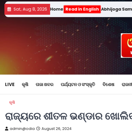
Sat, Aug 8, 2026
Home
Read in English
Abhijoga Sa
LIVE
କୃଷି
ତାଜା ଖବର
ପର୍ଯ୍ୟଟନ ଓ ସଂସ୍କୃତି
ବିଶେଷ
ରାଜନୀ
କୃଷି
ରାଜ୍ୟରେ ଶୀତଳ ଭଣ୍ଡାର ଖୋଲି
admin@odia
August 26, 2024