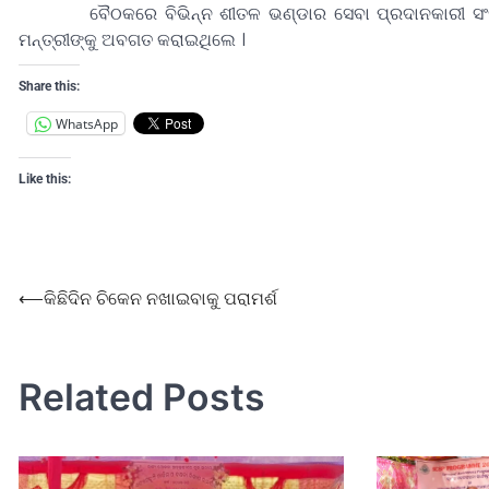
ବୈଠକରେ ବିଭିନ୍ନ ଶୀତଳ ଭଣ୍ଡାର ସେବା ପ୍ରଦାନକାରୀ ସଂସ୍ଥାର
ମନ୍ତ୍ରୀଙ୍କୁ ଅବଗତ କରାଇଥିଲେ ।
Share this:
WhatsApp
Like this:
⟵
କିଛିଦିନ ଚିକେନ ନଖାଇବାକୁ ପରାମର୍ଶ
Related Posts