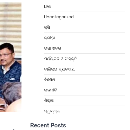
LIVE
Uncategorized
କୃଷି
କ୍ରୀଡ଼ା
ତାଜା ଖବର
ପର୍ଯ୍ୟଟନ ଓ ସଂସ୍କୃତି
ବାଣିଜ୍ୟ ବ୍ୟବସାୟ
ବିଶେଷ
ରାଜନୀତି
ଶିକ୍ଷା
ସ୍ୱାସ୍ଥ୍ୟ
Recent Posts