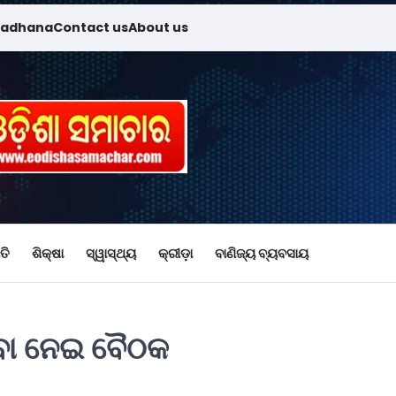
madhana
Contact us
About us
ତି
ଶିକ୍ଷା
ସ୍ୱାସ୍ଥ୍ୟ
କ୍ରୀଡ଼ା
ବାଣିଜ୍ୟ ବ୍ୟବସାୟ
ବା ନେଇ ବୈଠକ