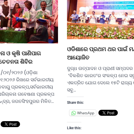
ଓଡିଶାରେ ପ୍ରଥମ ଥର ପାଇଁ ମନ୍‌ସୁନ
ା ଓ କୃଷି ପାଣିପାଗ
ଆୟୋଜିତ
ଚେତନତା ଶିବିର
ଦୁଗ୍ଧ ଉତ୍ପାଦନ ଓ ପ୍ରାଣୀ ସମ୍ପଦର 
୩/୦୧/୨୦୨୬ (ଓଡ଼ିଶା
‘ବିକଶିତ ଭାରତ’ର ସଂକଳ୍ପ ନେଇ ସବୁ
୧.୨୦୨୬ ରିଖରେ ସର୍ବଭାରତୀୟ
ଏକତ୍ରିତ ଯୋଗ ଦେଲେ ୧୫ଟି ରାଜ୍ୟ 
ଳବାୟୁ ପ୍ରକଳ୍ପ,ସର୍ବଭାରତୀୟ
ସବୁ…
ପରିଚାଳନା ଗବେଷଣା ପ୍ରକଳ୍ପ
କେନ୍ଦ୍ର, ଜଗତସିଂହପୁରର ମିଳିତ…
Share this:
WhatsApp
Like this: