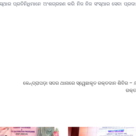
 ପ୍ରତିନିଧିମାନେ ଅଂଶଗ୍ରହଣ କରି ନିଜ ନିଜ ସଂସ୍ଥାର ସେବା ପ୍ରଦ
କେନ୍ଦ୍ରାପଡ଼ା ସଦର ଥାନାରେ ସ୍ୱେଛାକୃତ ରକ୍ତଦାନ ଶିବିର – ୬
ରକ୍ତ