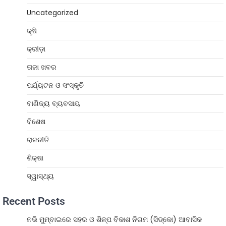
Uncategorized
କୃଷି
କ୍ରୀଡ଼ା
ତାଜା ଖବର
ପର୍ଯ୍ୟଟନ ଓ ସଂସ୍କୃତି
ବାଣିଜ୍ୟ ବ୍ୟବସାୟ
ବିଶେଷ
ରାଜନୀତି
ଶିକ୍ଷା
ସ୍ୱାସ୍ଥ୍ୟ
Recent Posts
ନଭି ମୁମ୍ବାଇରେ ସହର ଓ ଶିଳ୍ପ ବିକାଶ ନିଗମ (ସିଡ୍‌କୋ) ଆବାସିକ