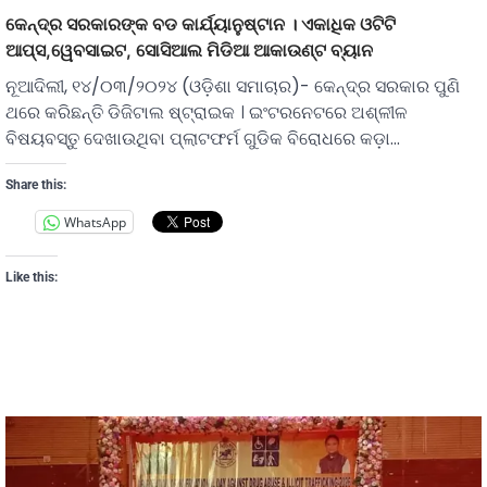
କେନ୍ଦ୍ର ସରକାରଙ୍କ ବଡ କାର୍ଯ୍ୟାନୁଷ୍ଟାନ । ଏକାଧିକ ଓଟିଟି
ଆପ୍ସ,ୱେବସାଇଟ, ସୋସିଆଲ ମିଡିଆ ଆକାଉଣ୍ଟ ବ୍ୟାନ
ନୂଆଦିଲୀ, ୧୪/୦୩/୨୦୨୪ (ଓଡ଼ିଶା ସମାଚାର)- କେନ୍ଦ୍ର ସରକାର ପୁଣି
ଥରେ କରିଛନ୍ତି ଡିଜିଟାଲ ଷ୍ଟ୍ରାଇକ । ଇଂଟରନେଟରେ ଅଶ୍ଳୀଳ
ବିଷୟବସ୍ତୁ ଦେଖାଉଥିବା ପ୍ଲାଟଫର୍ମ ଗୁଡିକ ବିରୋଧରେ କଡ଼ା…
Share this:
WhatsApp
Like this: