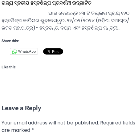
ରାଜ୍ୟ ସ୍ତରୀୟ ହସ୍ତଶିଳ୍ପ ପ୍ରଦର୍ଶନୀ ଉଦ୍‌ଘାଟିତ
ଭାଗ ନେଉଛନ୍ତି ୨୩ ଟି ଜିଲ୍ଲାର ପ୍ରାୟ ୧୨୦
ହସ୍ତଶିଳ୍ପ କାରିଗର ଭୁବନେଶ୍ୱର, ୨୨/୦୨/୨୦୨୪ (ଓଡ଼ିଶା ସମାଚାର/
ରଜତ ମହାପାତ୍ର)- ହସ୍ତତନ୍ତ, ବୟନ ଏବଂ ହସ୍ତଶିଳ୍ପ ମନ୍ତ୍ରୀ…
Share this:
WhatsApp
Like this:
Leave a Reply
Your email address will not be published.
Required fields
are marked
*