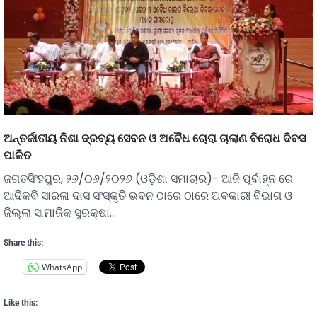
ଅନ୍ତର୍ଜାତୀୟ ନିଶା ଦ୍ରବ୍ୟ ସେବନ ଓ ଅବୈଧ ଚୋରା ଚାଲାଣ ବିରୋଧ ଦିବସ
ପାଳିତ
ଜଗତସିଂହପୁର, ୨୬/୦୬/୨୦୨୬ (ଓଡ଼ିଶା ସମାଚାର)- ଆଜି ପୂର୍ବାହ୍ନ ରେ
ଆଦିକବି ସାରଳା ଦାସ ସଂସ୍କୃତି ଭବନ ଠାରେ ଠାରେ ଅବକାରୀ ବିଭାଗ ଓ
ଜିଲ୍ଲା ସାମାଜିକ ସୁରକ୍ଷା…
Share this:
WhatsApp
Like this: