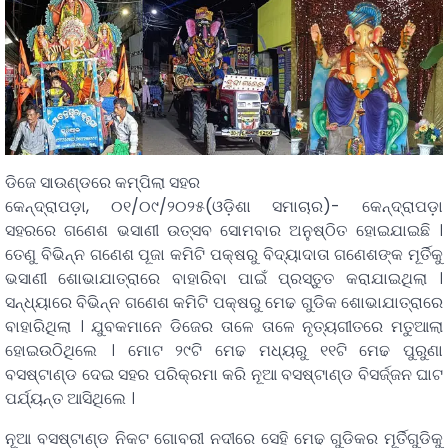
ଡିଜେ ସାଉଣ୍ଡରେ କମ୍ପିଲା ସହର
କେନ୍ଦ୍ରାପଡ଼ା, ୦୧/୦୯/୨୦୨୫(ଓଡ଼ିଶା ସମାଚାର)- କେନ୍ଦ୍ରାପଡ଼ା
ସହରରେ ଗଣେଶ ଭସାଣୀ ଉତ୍ସବ ସୋମବାର ଅନୁଷ୍ଠିତ ହୋଇଯାଇଛି ।
ତେଣୁ ବିଭିନ୍ନ ଗଣେଶ ପୂଜା କମିଟି ପକ୍ଷରୁ ବିଦ୍ୟାଦାତା ଗଣେଶଙ୍କ ମୂର୍ତିକୁ
ଭସାଣୀ ଶୋଭାଯାତ୍ରାରେ ବାହାରିବା ପାଇଁ ପ୍ରସ୍ତୁତ କରାଯାଇଥିଲା ।
ସନ୍ଧ୍ୟାରେ ବିଭିନ୍ନ ଗଣେଶ କମିଟି ପକ୍ଷରୁ ମେଢ ଗୁଡିକ ଶୋଭାଯାତ୍ରାରେ
ବାହାରିଥିଲା । ଯୁବକମାନେ ଡିଜେର ତାଳେ ତାଳେ ନୃତ୍ୟଗୀତରେ ମତୁଆଲା
ହୋଇଉଠିଥିଲେ । ମୋଟ ୨୯ଟି ମେଢ ମଧ୍ୟରୁ ୧୧ଟି ମେଢ ପୁରୁଣା
ବସଷ୍ଟାଣ୍ଡ ଦେଇ ସହର ପରିକ୍ରମା କରି ନୂଆ ବସଷ୍ଟାଣ୍ଡ ବିସର୍ଜ୍ଜନ ଘାଟ
ପର୍ଯ୍ୟନ୍ତ ଆସିଥିଲେ ।
ନୂଆ ବସଷ୍ଟାଣ୍ଡ ନିକଟ ଗୋବରୀ ନଦୀରେ ସେହି ମେଢ ଗୁଡିକର ମୂର୍ତିଗୁଡିକୁ