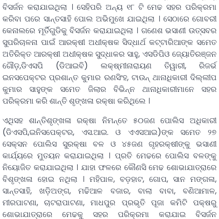
ବିସର୍ଜନ କରାଯାଇଥିଲା । ସେହିପରି ଅନ୍ୟ ୧୮ ଟି ମେଢ ସହର ପରିକ୍ରମା
କରିବା ପରେ ସାନ୍ତସାହି ପୋଲ ଅଭିମୁଖେ ଯାଇଥିଲା । ସେଠାରେ ଗୋବରୀ
କେନାଲରେ ମୂର୍ତିଗୁଡିକୁ ବିସର୍ଜନ କରାଯାଇଥିଲା । ଗଣେଶ ଭସାଣୀ ଉତ୍ସବର
ସୁପରିଚାଳନା ପାଇଁ ଆରକ୍ଷୀ ଅଧୀକ୍ଷକ ସିଦ୍ଧାର୍ଥ କଟ୍ଟାରିଆଙ୍କ ସମେତ
ଅତିରିକ୍ତ ଆରକ୍ଷୀ ଅଧୀକ୍ଷକ ସୁଦ୍ଧାକର ସାହୁ, ଏସଡିପିଓ ଜ୍ୟୋତିରଞ୍ଜନ
ଗୌଡ଼,ଡିଏସପି (ଡିଆଇବି) ଲକ୍ଷ୍ମୀନାରାୟଣ ତିୱାରୀ, ରିଜର୍ଭ
ଇନସପେକ୍ଟର ପ୍ରଶାନ୍ତ କୁମାର ରଣସିଂହ, ଟାଉନ୍ ଥାନାଧିକାରୀ ଦିଲ୍ଲୀପ
କୁମାର ସାହୁଙ୍କ ସମେତ ଜିଲାର ବିଭିନ୍ନ ଥାନାଧିକାରୀମାନେ ସହର
ପରିକ୍ରମା କରି ଶାନ୍ତି ଶୃଙ୍ଖଳା ରକ୍ଷା କରିଥିଲେ ।
ଏଥିସହ ଶାନ୍ତିଶୃଙ୍ଖଳା ରକ୍ଷା ନିମନ୍ତେ ୫୦ଜଣ ପୋଲିସ ଅଧିକାରୀ
(ଡିଏସପି,ଇନିସପେକ୍ଟର, ଏସ.ଆଇ. ଓ ଏଏସଆଇ)ଙ୍କ ସମେତ ୨୭
ସେକ୍ସନ ପୋଲିସ ସୁରକ୍ଷା ବଳ ଓ ୪୫ଜଣ ଗୃହରକ୍ଷୀଙ୍କୁ ଭସାଣୀ
କାର୍ଯ୍ୟରେ ମୁତୟନ କରାଯାଇଥିଲା । ପ୍ରତି ମେଢରେ ପୋଲିସ ବଳଙ୍କୁ
ନିୟୋଜିତ କରାଯାଇଥିଲା । ଯାହା ଫଳରେ କୌଣସି ମେଢ ଶୋଭାଯାତ୍ରାରେ
ବିଶୃଙ୍ଖଳା ହୋଇ ନଥିଲା । ମହିପାଳ, ବଡ଼ହାଟ, ଗୋପ, ସାନ ମଙ୍ଗଳା,
ସାନ୍ତସାହି, ଖଡ଼ିଅଙ୍ଗ, ମଢିଆଳ ବଜାର, ବାଲା ବାବା, ବଣିଆମାଳ,
ମୀରପାଟଣା, ଚାଟରାପାଟଣା, ମାଧପୁର ପ୍ରଭୃତି ପୂଜା କମିଟି ପକ୍ଷରୁ
ଶୋଭାଯାତ୍ରାରେ ମେଢକୁ ସହର ପରିକ୍ରମା କରାଯାଇ ବିସର୍ଜନ