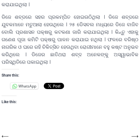
କରାଯାଇଥିଲା ।
ଡିଜେ ଶବ୍ଦରେ ସହର ପ୍ରକମ୍ପିତ ହୋଇଉଠିଥିଲା । ଡିଜେ ଶବ୍ଦରେ
ଯୁବକମାନେ ମତୁଆଲା ହେଉଥିଲେ । ୨୫ ଡେିସବଲ ମଧ୍ୟରେ ଡିଜେ ବାଜିବ
ବୋଲି ପ୍ରଶାସନ ପକ୍ଷରୁ କଟକଣା ଜାରି କରାଯାଇଥିଲା । କିନ୍ତୁ ଏହାକୁ
ଗଣେଶ ପୂଜା କମିଟି ପକ୍ଷରୁ ପାଳନ କରାଯାଇ ନଥିଲା । ଫଳରେ ବରିଷ୍ଠ
ନାଗରିକ ଓ ଘରେ ରହି ଚିକିତ୍ସିତ ହେଉଥିବା ରୋଗୀମାନେ ବହୁ କଷ୍ଟ ଅନୁଭବ
କରିଥିଲେ । ଡିଜେର ଛାତିଥରା ଶବ୍ଦ ଅନେକଙ୍କୁ ଅସ୍ୱାଭାବିକ
ପରିସ୍ଥିତିରେ ପକାଇଥିଲା ।
Share this:
WhatsApp
Like this:
⟵
⟶