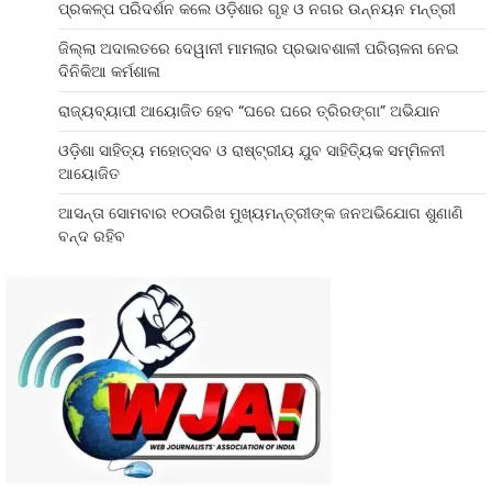
ପ୍ରକଳ୍ପ ପରିଦର୍ଶନ କଲେ ଓଡ଼ିଶାର ଗୃହ ଓ ନଗର ଉନ୍ନୟନ ମନ୍ତ୍ରୀ
ଜିଲ୍ଲା ଅଦାଲତରେ ଦେୱାନୀ ମାମଲାର ପ୍ରଭାବଶାଳୀ ପରିଚାଳନା ନେଇ
ଦିନିକିଆ କର୍ମଶାଳା
ରାଜ୍ୟବ୍ୟାପୀ ଆୟୋଜିତ ହେବ “ଘରେ ଘରେ ତ୍ରିରଙ୍ଗା” ଅଭିଯାନ
ଓଡ଼ିଶା ସାହିତ୍ୟ ମହୋତ୍ସବ ଓ ରାଷ୍ଟ୍ରୀୟ ଯୁବ ସାହିତ୍ୟିକ ସମ୍ମିଳନୀ
ଆୟୋଜିତ
ଆସନ୍ତା ସୋମବାର ୧୦ତାରିଖ ମୁଖ୍ୟମନ୍ତ୍ରୀଙ୍କ ଜନଅଭିଯୋଗ ଶୁଣାଣି
ବନ୍ଦ ରହିବ