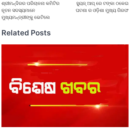
ଶ୍ରୀମନ୍ଦିରର ପରିଚାଳନା କମିଟିର
ହୁ୍ୟଜ୍ ଆପ୍ ରେ ଟଙ୍କା ଠକେଇ
ନୂତନ ସଦସ୍ୟମାନେ
ଘଟଣା ର ଓଡ଼ିଶା ମୁଖ୍ୟ ଗିରଫ
ମୁଖ୍ୟମନ୍ତ୍ରୀଙ୍କୁ ଭେଟିଲେ
Related Posts