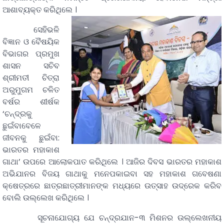
ଆଶାବ୍ୟକ୍ତ କରିଥିଲେ ।
ସେହିଭଳି
ବିଜ୍ଞାନ ଓ ବୈଷୟିକ
ବିଭାଗର ପ୍ରମୁଖ
ଶାସନ ସଚିବ
ଶ୍ରୀମତୀ ଚିତ୍ରା
ଅରୁମୁଗମ ଚଳିତ
ବର୍ଷର ଶୀର୍ଷକ
‘ଚନ୍ଦ୍ରକୁ
ଛୁଇଁବାବେଳେ
ଜୀବନକୁ ଛୁଇଁବା:
ଭାରତର ମହାକାଶ
ଗାଥା’ ଉପରେ ଆଲୋକପାତ କରିଥିଲେ । ଆଜିର ଦିବସ ଭାରତର ମହାକାଶ
ଅଭିଯାନର ବିଜୟ ଗାଥାକୁ ମନେପକାଇବା ସହ ମହାକାଶ ଗବେଷଣା
କ୍ଷେତ୍ରରେ ଛାତ୍ରଛାତ୍ରୀମାନଙ୍କ ମଧ୍ୟରେ ଉତ୍ସାହ ଉଦ୍ରେକ କରିବ
ବୋଲି ଉଲ୍ଲେଖ କରିଥିଲେ ।
ସୂଚନାଯୋଗ୍ୟ ଯେ ଚନ୍ଦ୍ରଯାନ-୩ ମିଶନର ଉଲ୍ଲେଖନୀୟ