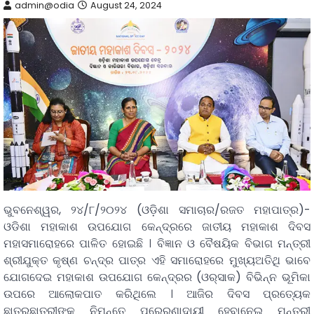
admin@odia
August 24, 2024
ଭୁବନେଶ୍ୱର, ୨୪/୮/୨୦୨୪ (ଓଡ଼ିଶା ସମାଚାର/ରଜତ ମହାପାତ୍ର)-
ଓଡିଶା ମହାକାଶ ଉପଯୋଗ କେନ୍ଦ୍ରରେ ଜାତୀୟ ମହାକାଶ ଦିବସ
ମହାସମାରୋହରେ ପାଳିତ ହୋଇଛି । ବିଜ୍ଞାନ ଓ ବୈଷୟିକ ବିଭାଗ ମନ୍ତ୍ରୀ
ଶ୍ରୀଯୁକ୍ତ କୃଷ୍ଣ ଚନ୍ଦ୍ର ପାତ୍ର ଏହି ସମାରୋହରେ ମୁଖ୍ୟଅତିଥି ଭାବେ
ଯୋଗଦେଇ ମହାକାଶ ଉପଯୋଗ କେନ୍ଦ୍ରର (ଓର୍‌ସାକ) ବିଭିନ୍ନ ଭୂମିକା
ଉପରେ ଆଲୋକପାତ କରିଥିଲେ । ଆଜିର ଦିବସ ପ୍ରତ୍ୟେକ
ଛାତ୍ରଛାତ୍ରୀଙ୍କ ନିମନ୍ତେ ପ୍ରେରଣାଦାୟୀ ହେବାନେଇ ମନ୍ତ୍ରୀ