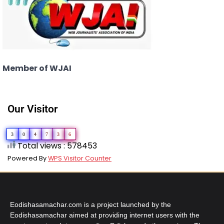
Member of WJAI
Our Visitor
3
0
4
7
3
6
Total views : 578453
Powered By
WPS Visitor Counter
Eodishasamachar.com is a project launched by the
Eodishasamachar aimed at providing internet users with the