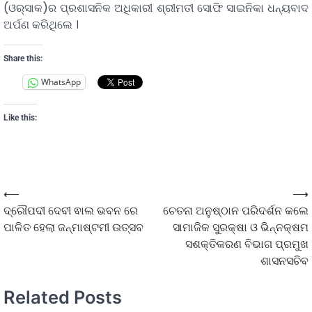
(ଓର୍‌ସାକ)ର ପ୍ରଶାସନିକ ଅଧିକାରୀ ଶ୍ରୀମତୀ ସୋଫି ସାଇନିକା ଧନ୍ୟବାଦ
ଅର୍ପଣ କରିଥିଲେ ।
Share this:
WhatsApp
Like this:
⟵
⟶
ଦ୍ରୌପଦୀ ଦେବୀ ଵାଲ ଭବନ ରେ
ଚେତନା ଅନୁଷ୍ଠାନ ପରିଦର୍ଶନ କଲେ
ପାଳିତ ହେଲା ଜନ୍ମାଷ୍ଟମୀ ଉତ୍ସବ
ସାମାଜିକ ସୁରକ୍ଷା ଓ ଭିନ୍ନକ୍ଷମ
ସଶକ୍ତିକରଣ ବିଭାଗ ପ୍ରମୁଖ
ଶାସନସଚିବ
Related Posts