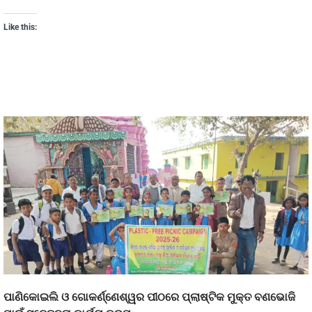
Like this:
ପାଣିକୋଇଲି ଓ ଗୋକର୍ଣ୍ଣେଶ୍ୱର ପୀଠରେ ପ୍ଲାଷ୍ଟିକ ମୁକ୍ତ ବଣଭୋଜି