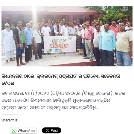
କିଶନନଗର ଠାରେ ‘କ୍ଲାଇମେଟ୍ ପଞ୍ଚାୟତ’ ର ପରିବେଶ ସଚେତନତା
ବୈଠକ
କଟକ ସଦର, ୧୭/୮/୨୦୨୪ (ଓଡ଼ିଶା ସମାଚାର /ବିଷ୍ଣୁ ବେହେରା): କଟକ
ସଦର ଅନ୍ତର୍ଗତ କିଶନନଗର ଵାଲିସୁକ୍ରି ମୁକ୍ତେଶ୍ଵର ମନ୍ଦିର
ପ୍ରାଙ୍ଗଣରେ ‘ ସମ୍ଵାଦ’ ପକ୍ଷରୁ ସ୍ଥାନୀୟ ପ୍ରତିନିଧି…
Share this:
WhatsApp