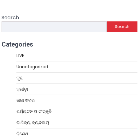
Search
Search
Categories
LIVE
Uncategorized
କୃଷି
କ୍ରୀଡ଼ା
ତାଜା ଖବର
ପର୍ଯ୍ୟଟନ ଓ ସଂସ୍କୃତି
ବାଣିଜ୍ୟ ବ୍ୟବସାୟ
ବିଶେଷ