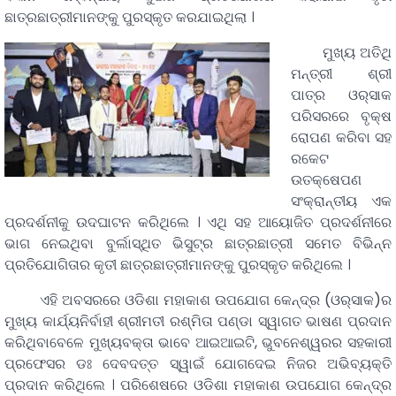
ଛାତ୍ରଛାତ୍ରୀମାନଙ୍କୁ ପୁରସ୍କୃତ କରଯାଇଥିଲା ।
ମୁଖ୍ୟ ଅତିଥି
ମନ୍ତ୍ରୀ ଶ୍ରୀ
ପାତ୍ର ଓର୍‌ସାକ
ପରିସରରେ ବୃକ୍ଷ
ରୋପଣ କରିବା ସହ
ରକେଟ
ଉତକ୍ଷେପଣ
ସଂକ୍ରାନ୍ତୀୟ ଏକ
ପ୍ରଦର୍ଶନୀକୁ ଉଦଘାଟନ କରିଥିଲେ । ଏଥି ସହ ଆୟୋଜିତ ପ୍ରଦର୍ଶନୀରେ
ଭାଗ ନେଇଥିବା ବୁର୍ଲାସ୍ଥିତ ଭିସୁଟ୍‌ର ଛାତ୍ରଛାତ୍ରୀ ସମେତ ବିଭିନ୍ନ
ପ୍ରତିଯୋଗିତାର କୃତୀ ଛାତ୍ରଛାତ୍ରୀମାନଙ୍କୁ ପୁରସ୍କୃତ କରିଥିଲେ ।
ଏହି ଅବସରରେ ଓଡିଶା ମହାକାଶ ଉପଯୋଗ କେନ୍ଦ୍ର (ଓର୍‌ସାକ)ର
ମୁଖ୍ୟ କାର୍ଯ୍ୟନିର୍ବାହୀ ଶ୍ରୀମତୀ ରଶ୍ମିତା ପଣ୍ଡା ସ୍ୱାଗତ ଭାଷଣ ପ୍ରଦାନ
କରିଥିବାବେଳେ ମୁଖ୍ୟବକ୍ତା ଭାବେ ଆଇଆଇଟି, ଭୁବନେଶ୍ୱରର ସହକାରୀ
ପ୍ରଫେସର ଡଃ ଦେବଦତ୍ତ ସ୍ୱାଇଁ ଯୋଗଦେଇ ନିଜର ଅଭିବ୍ୟକ୍ତି
ପ୍ରଦାନ କରିଥିଲେ । ପରିଶେଷରେ ଓଡିଶା ମହାକାଶ ଉପଯୋଗ କେନ୍ଦ୍ର