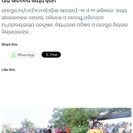
ପାଇଁ ସଚେତନତା କାର୍ଯ୍ୟ କ୍ରମ
ଯାଜପୁର,୨୪/୦୧/୨୦୨୬(ଓଡ଼ିଶା ସମାଚାର)-୨୧ ଓ ୨୨ ତାରିଖରେ ରାଜ୍ୟ
ସରକାରଙ୍କର ଜଙ୍ଗଲ, ପରିବେଶ ଓ ଜଳବାୟୁ ପରିବତ୍ତନ
ମନ୍ତ୍ରାଳୟ,ରାଜ୍ୟ ପ୍ରଦୂଷଣ ନିୟନ୍ତ୍ରଣ ପରିଷଦ ଓ ଯାଜପୁର ଜିଲ୍ଲାର
ଜିଲ୍ଲାପାଳଙ୍କ…
Share this:
WhatsApp
Like this: