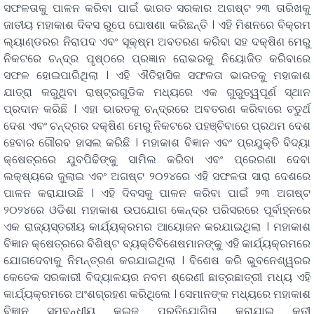
ସଫଳତାକୁ ପାଳନ କରିବା ପାଇଁ ଭାରତ ସରକାର ଅଗଷ୍ଟ ୨୩ ତାରିଖକୁ
ଜାତୀୟ ମହାକାଶ ଦିବସ ରୁପେ ଘୋଷଣା କରିଛନ୍ତି । ଏହି ମିଶନରେ ବିକ୍ରମ
ଲ୍ୟାଣ୍ଡରର ନିରାପଦ ଏବଂ ସୂକ୍ଷ୍ମ ଅବତରଣ କରିବା ସହ ଦକ୍ଷିଣ ମେରୁ
ନିକଟରେ ଚନ୍ଦ୍ର ପୃଷ୍ଠରେ ପ୍ରଜ୍ଞାନ ରୋଭରକୁ ନିୟୋଜିତ କରିବାରେ
ସଫଳ ହୋଇପାରିଥିଲା । ଏହି ଐତିହାସିକ ସଫଳତା ଭାରତକୁ ମହାକାଶ
ଯାତ୍ରା କରୁଥିବା ରାଷ୍ଟ୍ରଗୁଡିକ ମଧ୍ୟରେ ଏକ ଗୁରୁତ୍ୱପୂର୍ଣ ସ୍ଥାନ
ପ୍ରଦାନ କରିଛି । ଏହା ଭାରତକୁ ଚନ୍ଦ୍ରରେ ଅବତରଣ କରିବାରେ ଚତୁର୍ଥ
ଦେଶ ଏବଂ ଚନ୍ଦ୍ରର ଦକ୍ଷିଣ ମେରୁ ନିକଟରେ ପହଞ୍ଚିବାରେ ପ୍ରଥମ ଦେଶ
ହେବାର ଗୌରବ ହାସଲ କରିଛି । ମହାକାଶ ବିଜ୍ଞାନ ଏବଂ ପ୍ରଯୁକ୍ତି ବିଦ୍ୟା
କ୍ଷେତ୍ରରେ ଯୁବପିଢିଙ୍କୁ ସାମିଲ କରିବା ଏବଂ ପ୍ରେରଣା ଦେବା
ଲକ୍ଷ୍ୟରେ ଜୁଲାଇ ଏବଂ ଅଗଷ୍ଟ ୨୦୨୪ରେ ଏହି ସଫଳତା ସାରା ଦେଶରେ
ପାଳନ କରାଯାଉଛି । ଏହି ଦିବସକୁ ପାଳନ କରିବା ପାଇଁ ୨୩ ଅଗଷ୍ଟ
୨୦୨୪ରେ ଓଡିଶା ମହାକାଶ ଉପଯୋଗ କେନ୍ଦ୍ର ପରିସରରେ ପୂର୍ବାହ୍ନରେ
ଏକ ରାଜ୍ୟସ୍ତରୀୟ କାର୍ଯ୍ୟକ୍ରମର ଆୟୋଜନ କରଯାଇଥିଲା । ମହାକାଶ
ବିଜ୍ଞାନ କ୍ଷେତ୍ରରେ ବିଶିଷ୍ଟ ବ୍ୟକ୍ତିବିଶେଷମାନଙ୍କୁ ଏହି କାର୍ଯ୍ୟକ୍ରମରେ
ଯୋଗଦେବାକୁ ନିମନ୍ତ୍ରଣ କରଯାଇଥିଲା । ବିଶେଷ କରି ଭୁବନେଶ୍ୱରର
କେତେକ ସରକାରୀ ବିଦ୍ୟାଳୟର ନବମ ଶ୍ରେଣୀ ଛାତ୍ରଛାତ୍ରୀ ମଧ୍ୟ ଏହି
କାର୍ଯ୍ୟକ୍ରମରେ ଅଂଶଗ୍ରହଣ କରିଥିଲେ । ସେମାନଙ୍କ ମଧ୍ୟରେ ମହାକାଶ
ବିଜ୍ଞାନ ସମ୍ବନ୍ଧୀୟ କୁଇଜ ପ୍ରତିଯୋଗିତା କରାଯାଇ କୃତୀ