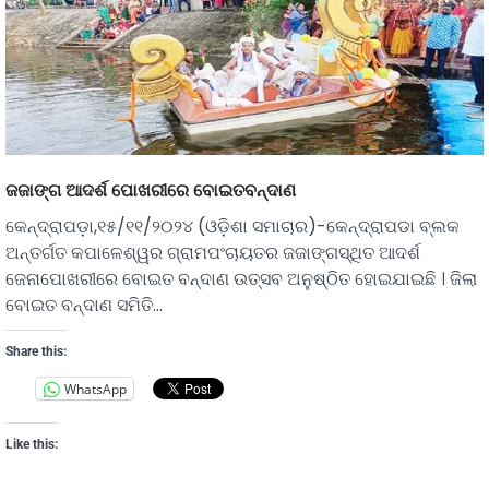
ଜଜାଙ୍ଗ ଆଦର୍ଶ ପୋଖରୀରେ ବୋଇତବନ୍ଦାଣ
କେନ୍ଦ୍ରାପଡ଼ା,୧୫/୧୧/୨୦୨୪ (ଓଡ଼ିଶା ସମାଚାର)-କେନ୍ଦ୍ରାପଡା ବ୍ଲକ
ଅନ୍ତର୍ଗତ କପାଳେଶ୍ୱର ଗ୍ରାମପଂଚାୟତର ଜଜାଙ୍ଗସ୍ଥିତ ଆଦର୍ଶ
ଜେନାପୋଖରୀରେ ବୋଇତ ବନ୍ଦାଣ ଉତ୍ସବ ଅନୁଷ୍ଠିତ ହୋଇଯାଇଛି । ଜିଲା
ବୋଇତ ବନ୍ଦାଣ ସମିତି…
Share this:
WhatsApp
Like this: