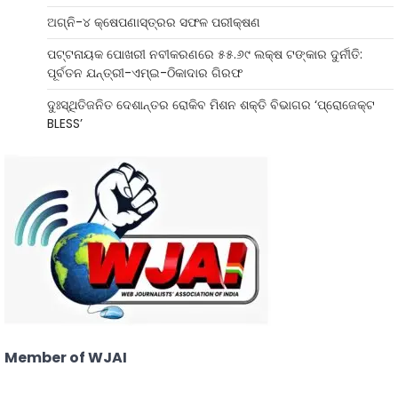
ଅଗ୍ନି-୪ କ୍ଷେପଣାସ୍ତ୍ରର ସଫଳ ପରୀକ୍ଷଣ
ପଟ୍ଟନାୟକ ପୋଖରୀ ନବୀକରଣରେ ୫୫.୬୯ ଲକ୍ଷ ଟଙ୍କାର ଦୁର୍ନୀତି:
ପୂର୍ବତନ ଯନ୍ତ୍ରୀ-ଏମ୍‌ଇ-ଠିକାଦାର ଗିରଫ
ଦୁଃସ୍ଥିତିଜନିତ ଦେଶାନ୍ତର ରୋକିବ ମିଶନ ଶକ୍ତି ବିଭାଗର ‘ପ୍ରୋଜେକ୍ଟ
BLESS’
Member of WJAI