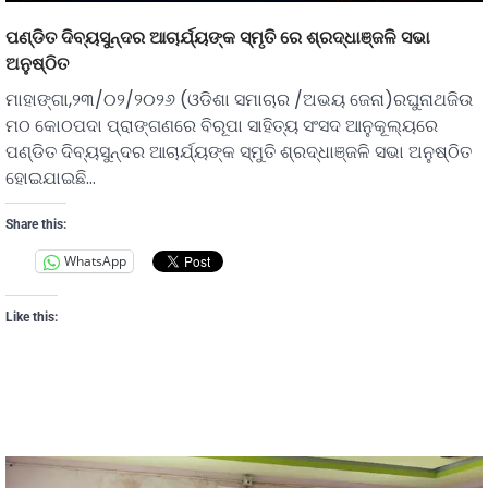
ପଣ୍ଡିତ ଦିବ୍ୟସୁନ୍ଦର ଆଚାର୍ଯ୍ୟଙ୍କ ସ୍ମୃତି ରେ ଶ୍ରଦ୍ଧାଞ୍ଜଳି ସଭା
ଅନୁଷ୍ଠିତ
ମାହାଙ୍ଗା,୨୩/୦୨/୨୦୨୬ (ଓଡିଶା ସମାଚାର /ଅଭୟ ଜେନା)ରଘୁନାଥଜିଉ
ମଠ କୋଠପଦା ପ୍ରାଙ୍ଗଣରେ ବିରୂପା ସାହିତ୍ୟ ସଂସଦ ଆନୁକୂଲ୍ୟରେ
ପଣ୍ଡିତ ଦିବ୍ୟସୁନ୍ଦର ଆଚାର୍ଯ୍ୟଙ୍କ ସ୍ମୁତି ଶ୍ରଦ୍ଧାଞ୍ଜଳି ସଭା ଅନୁଷ୍ଠିତ
ହୋଇଯାଇଛି…
Share this:
WhatsApp
Like this: