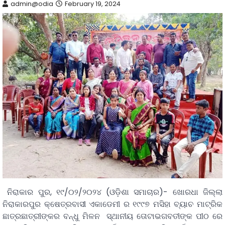
admin@odia
February 19, 2024
ନିରାକାର ପୁର, ୧୯/୦୨/୨୦୨୪ (ଓଡ଼ିଶା ସମାଚାର)- ଖୋରଧା ଜିଲ୍ଲା
ନିରାକାରପୁର କ୍ଷେତ୍ରବାସୀ ଏକାଡେମୀ ର ୧୯୯୭ ମସିହା ବ୍ୟାଚ ମାଟ୍ରିକ
ଛାତ୍ରଛାତ୍ରୀଙ୍କର ବନ୍ଧୁ ମିଳନ ସ୍ଥାନୀୟ ତୋଟାଭଗବତୀଙ୍କ ପୀଠ ରେ