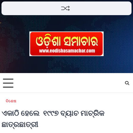
ବିଶେଷ
ଏକାଠି ହେଲେ ୧୯୯୭ ବ୍ୟାଚ ମାଚ୍ରିକ
ଛାତ୍ରଛାତ୍ରୀ