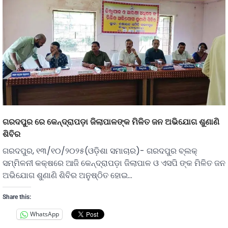
ଗରଦପୁର ରେ କେନ୍ଦ୍ରାପଡ଼ା ଜିଲାପାଳଙ୍କ ମିଳିତ ଜନ ଅଭିଯୋଗ ଶୁଣାଣି
ଶିବିର
ଗରଦପୁର, ୧୩/୧୦/୨୦୨୫(ଓଡ଼ିଶା ସମାଚାର)- ଗରଦପୁର ବ୍ଲକ୍
ସମ୍ମିଳନୀ କକ୍ଷରେ ଆଜି କେନ୍ଦ୍ରାପଡ଼ା ଜିଲାପାଳ ଓ ଏସପି ଙ୍କ ମିଳିତ ଜନ
ଅଭିଯୋଗ ଶୁଣାଣି ଶିବିର ଅନୁଷ୍ଠିତ ହୋଇ…
Share this:
WhatsApp