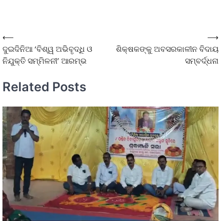
⟵
⟶
ଦୁଇଦିନିଆ ‘ବିଶ୍ୱ ଅଭିବୃଦ୍ଧି ଓ
ଶିକ୍ଷକଙ୍କୁ ଅବସରକାଳୀନ ବିଦାୟ
ନିଯୁକ୍ତି ସମ୍ମିଳନୀ’ ଆରମ୍ଭ
ସମ୍ବର୍ଦ୍ଧନା
Related Posts