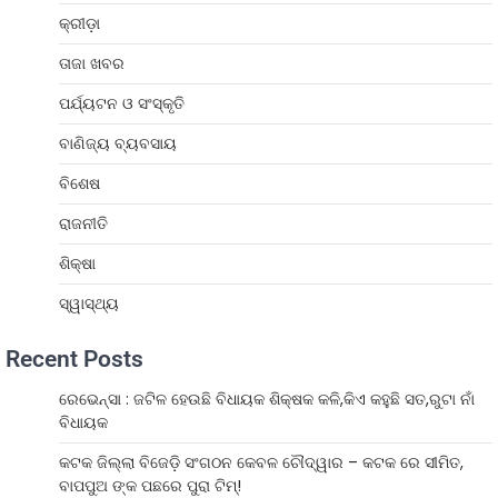
କ୍ରୀଡ଼ା
ତାଜା ଖବର
ପର୍ଯ୍ୟଟନ ଓ ସଂସ୍କୃତି
ବାଣିଜ୍ୟ ବ୍ୟବସାୟ
ବିଶେଷ
ରାଜନୀତି
ଶିକ୍ଷା
ସ୍ୱାସ୍ଥ୍ୟ
Recent Posts
ରେଭେନ୍ସା : ଜଟିଳ ହେଉଛି ବିଧାୟକ ଶିକ୍ଷକ କଳି,କିଏ କହୁଛି ସତ,ରୁଟା ନାଁ
ବିଧାୟକ
କଟକ ଜିଲ୍ଲା ବିଜେଡ଼ି ସଂଗଠନ କେବଳ ଚୌଦ୍ୱାର – କଟକ ରେ ସୀମିତ,
ବାପପୁଅ ଙ୍କ ପଛରେ ପୁରା ଟିମ୍!