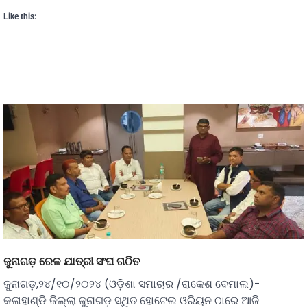
Like this:
ଜୁନାଗଡ଼ ରେଳ ଯାତ୍ରୀ ସଂଘ ଗଠିତ
ଜୁନାଗଡ଼,୨୪/୧୦/୨୦୨୪ (ଓଡ଼ିଶା ସମାଚାର /ରାକେଶ ବେମାଲ)-
କଳାହାଣ୍ଡି ଜିଲ୍ଲା ଜୁନାଗଡ଼ ସ୍ଥିତ ହୋଟେଲ ଓରିୟନ ଠାରେ ଆଜି