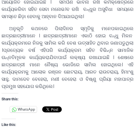
ଆୟୋଜିତ ହୋଇଯାଇଛି । ସମର୍ପଣ ଭାବନା ରଖି କର୍ମକ୍ଷେତ୍ରରେ
କାର୍ଯ୍ୟକରିବା ସହିତ ସେବା ମନୋଭ।ବ ରଖି ବନ୍ଧୁର ଅସୁବିଧା ସମୟରେ
ସମସ୍ତେ ଛିଡ଼ା ହେବାକୁ ଆହ୍ବାନ ଦିଆଯାଇଥିଲା।
ଅନୁଭୂତି କଥନରେ ପିଲାଦିନର ସ୍ମୃତିକୁ ମନେପକାଇଥିଲେ
ଛାତ୍ରଛାତ୍ରୀମାନେ । ଛାତ୍ରଛାତ୍ରୀମାନେ ଏକାଠି ହୋଇ ବନ୍ଧୁ ମିଳନ
କାର୍ଯ୍ୟକ୍ରମରେ ନିଜକୁ ସାମିଲ କରି ବେଶ ଊତ୍ସାହିତ ଥିବାର ଜଣାପଡୁଥିଲା
।ପ୍ରତ୍ୟେକ ବର୍ଷ ଏହିପରି କାର୍ଯ୍ୟକ୍ରମ ସହିତ ବିଭିନ୍ନ ସାମାଜିକ
ଉନ୍ନତିମୂଳକ କାର୍ଯ୍ୟକରାଯିବାପାଇଁ ଲକ୍ଷ୍ୟ ରଖାଯାଇଛି । ଶେଷରେ
ଛାତ୍ରଛାତ୍ରୀ ମାନେ ନୈଷ୍ୟ ଭୋଜିରେ ସାମିଲ ହୋଇଥିଲେ। ଏହି
କାର୍ଯ୍ୟକ୍ରମକୁ ଆଲୋକ ରଞ୍ଜନ ଛୋଟରାୟ, ଆରତ ରାଉତରାୟ, ହିମାଂଶୁ
ସାହୁ, ଦାମଦେବ ବେହେରା, ମଣୀ ବେହେରା ଓ ବିଷ୍ଣୁ ପ୍ରିୟା ମହାପାତ୍ର
ପ୍ରମୁଖ ସହଯୋଗ କରିଥିଲେ।
Share this:
WhatsApp
Like this: