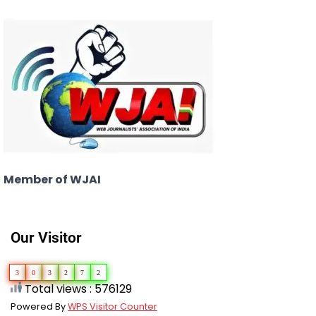
Member of WJAI
Our Visitor
3
0
3
2
7
2
Total views : 576129
Powered By
WPS Visitor Counter