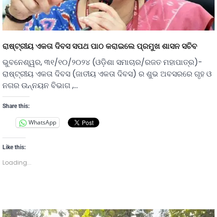
ରାଷ୍ଟ୍ରୀୟ ଏକତା ଦିବସ ସପଥ ପାଠ କରାଇଲେ ପ୍ରମୁଖ ଶାସନ ସଚିବ
ଭୁବନେଶ୍ୱର, ୩୧/୧୦/୨୦୨୪ (ଓଡ଼ିଶା ସମାଚାର/ରଜତ ମହାପାତ୍ର)-
ରାଷ୍ଟ୍ରୀୟ ଏକତା ଦିବସ (ଜାତୀୟ ଏକତା ଦିବସ) ର ଶୁଭ ଅବସରରେ ଗୃହ ଓ
ନଗର ଉନ୍ନୟନ ବିଭାଗ ,…
Share this:
WhatsApp
Like this:
Loading...