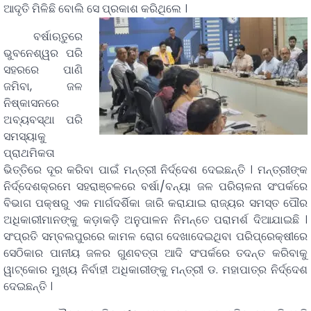
ଆଦୃତି ମିଳିଛି ବୋଲି ସେ ପ୍ରକାଶ କରିଥିଲେ ।
ବର୍ଷାଋତୁରେ
ଭୁବନେଶ୍ୱର ପରି
ସହରରେ ପାଣି
ଜମିବା, ଜଳ
ନିଷ୍କାସନରେ
ଅବ୍ୟବସ୍ଥା ପରି
ସମସ୍ୟାକୁ
ପ୍ରାଥମିକତା
ଭିତ୍ତିରେ ଦୂର କରିବା ପାଇଁ ମନ୍ତ୍ରୀ ନିର୍ଦ୍ଦେଶ ଦେଇଛନ୍ତି । ମନ୍ତ୍ରୀଙ୍କ
ନିର୍ଦ୍ଦେଶକ୍ରମେ ସହରାଞ୍ଚଳରେ ବର୍ଷା/ବନ୍ୟା ଜଳ ପରିଚାଳନା ସଂପର୍କରେ
ବିଭାଗ ପକ୍ଷରୁ ଏକ ମାର୍ଗଦର୍ଶିକା ଜାରି କରାଯାଇ ରାଜ୍ୟର ସମସ୍ତ ପୌର
ଅଧିକାରୀମାନଙ୍କୁ କଡ଼ାକଡ଼ି ଅନୁପାଳନ ନିମନ୍ତେ ପରାମର୍ଶ ଦିଆଯାଇଛି ।
ସଂପ୍ରତି ସମ୍ବଲପୁରରେ କାମଳ ରୋଗ ଦେଖାଦେଇଥିବା ପରିପ୍ରେକ୍ଷୀରେ
ସେଠିକାର ପାନୀୟ ଜଳର ଗୁଣବତ୍ତା ଆଦି ସଂପର୍କରେ ତଦନ୍ତ କରିବାକୁ
ୱାଟ୍‌କୋର ମୁଖ୍ୟ ନିର୍ବାହୀ ଅଧିକାରୀଙ୍କୁ ମନ୍ତ୍ରୀ ଡ. ମହାପାତ୍ର ନିର୍ଦ୍ଦେଶ
ଦେଇଛନ୍ତି ।