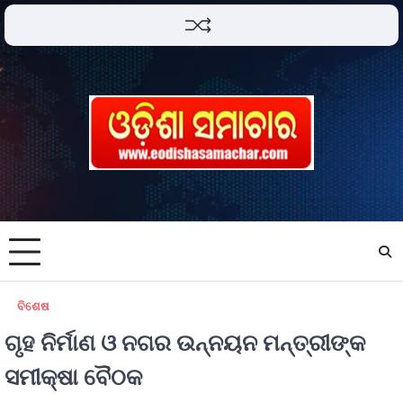
ବିଶେଷ
ଗୃହ ନିର୍ମାଣ ଓ ନଗର ଉନ୍ନୟନ ମନ୍ତ୍ରୀଙ୍କ
ସମୀକ୍ଷା ବୈଠକ