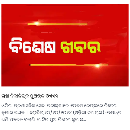
ଚାହା ବିକାଳିଙ୍କ ପୁଅଙ୍କ ଓଏଏସ
ଓଡିଶା ପ୍ରଶାସନିକ ସେବା ପରୀକ୍ଷାରେ ୬୦ତମ ରେଙ୍କରେ ରିତେଶ
କୁମାର ପଣ୍ଡା । ବଡ଼ବିଲ,୨୦/୧୦/୨୦୨୪ (ଓଡ଼ିଶା ସମାଚାର)-ଉପାନ୍ତ
ଖଣି ଅଞ୍ଚଳ ବଲାଣି ମାଟିର ପୁଅ ରିତେଶ କୁମାର…