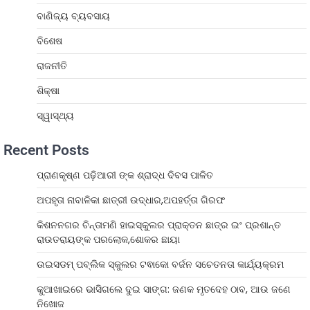
ବାଣିଜ୍ୟ ବ୍ୟବସାୟ
ବିଶେଷ
ରାଜନୀତି
ଶିକ୍ଷା
ସ୍ୱାସ୍ଥ୍ୟ
Recent Posts
ପ୍ରାଣକୃଷ୍ଣ ପଢ଼ିଆରୀ ଙ୍କ ଶ୍ରାଦ୍ଧ ଦିବସ ପାଳିତ
ଅପହୃତା ନାବାଳିକା ଛାତ୍ରୀ ଉଦ୍ଧାର,ଅପହର୍ତ୍ତା ଗିରଫ
କିଶନନଗର ଚିନ୍ତାମଣି ହାଇସ୍କୁଲର ପ୍ରାକ୍ତନ ଛାତ୍ର ଇଂ ପ୍ରଶାନ୍ତ
ରାଉତରାୟଙ୍କ ପରଲୋକ,ଶୋକର ଛାୟା
ଉଇସଡମ୍ ପବ୍ଲିକ ସ୍କୁଲର ଟଵାକୋ ବର୍ଜନ ସଚେତନତା କାର୍ଯ୍ୟକ୍ରମ
କୁଆଖାଇରେ ଭାସିଗଲେ ଦୁଇ ସାଙ୍ଗ: ଜଣକ ମୃତଦେହ ଠାବ, ଆଉ ଜଣେ
ନିଖୋଜ