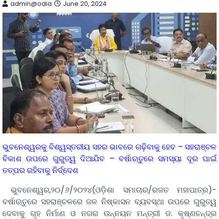
admin@odia
June 20, 2024
ଭୁବନେଶ୍ୱରକୁ ବିଶ୍ୱସ୍ତରୀୟ ସହର ଭାବରେ ଗଢ଼ିବାକୁ ହେବ – ସହରାଞ୍ଚଳ
ବିକାଶ ଉପରେ ଗୁରୁତ୍ୱ ଦିଆଯିବ – ବର୍ଷାଋତୁରେ ସମସ୍ୟା ଦୂର ପାଇଁ
ତତ୍ପର ରହିବାକୁ ନିର୍ଦ୍ଦେଶ
ଭୁବନେଶ୍ୱର,୨୦/୬/୨୦୨୪(ଓଡ଼ିଶା ସମାଚାର/ରଜତ ମହାପାତ୍ର)-
ବର୍ଷାଋତୁରେ ସହରାଞ୍ଚଳରେ ଜଳ ନିଷ୍କାସନ ବ୍ୟବସ୍ଥା ଉପରେ ଗୁରୁତ୍ୱ
ଦେବାକୁ ଗୃହ ନିର୍ମାଣ ଓ ନଗର ଉନ୍ନୟନ ମନ୍ତ୍ରୀ ଡ. କୃଷ୍ଣଚନ୍ଦ୍ର