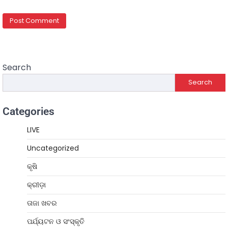
Search
Search
Categories
LIVE
Uncategorized
କୃଷି
କ୍ରୀଡ଼ା
ତାଜା ଖବର
ପର୍ଯ୍ୟଟନ ଓ ସଂସ୍କୃତି