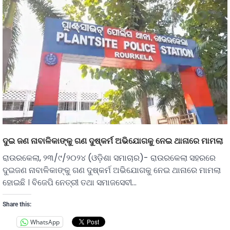
ଦୁଇ ଜଣ ନାବାଳିକାଙ୍କୁ ଗଣ ଦୁଷ୍କର୍ମ ଅଭିଯୋଗକୁ ନେଇ ଥାନାରେ ମାମଲା
ରାଉରକେଲା, ୨୩/୯/୨୦୨୪ (ଓଡ଼ିଶା ସମାଚାର)- ରାଉରକେଲା ସହରରେ
ଦୁଇଜଣ ନାବାଳିକାଙ୍କୁ ଗଣ ଦୁଷ୍କର୍ମ ଅଭିଯୋଗକୁ ନେଇ ଥାନାରେ ମାମଲା
ହୋଇଛି । ବିଜେପି ନେତ୍ରୀ ତଥା ସମାଜସେବୀ…
Share this:
WhatsApp