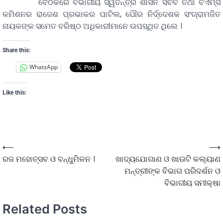
ବୈଠକରେ ବିଭାଗୀୟ ସ୍ୱତନ୍ତ୍ର ଶାସନ ସଚିବ ତଥା ବିଏମ୍‌ସି
କମିଶନର ରାଜେଶ ପ୍ରଭାକର ପାଟିଲ, ପୌର ନିର୍ଦ୍ଦେଶକ ସଂଗ୍ରାମଜିତ
ନାୟକଙ୍କ ସମେତ ବରିଷ୍ଠ ଅଧିକାରୀମାନେ ଉପସ୍ଥିତ ଥିଲେ ।
Share this:
WhatsApp
Like this:
⟵
⟶
ରଜ ମହୋତ୍ସବ ଓ ବନ୍ଧୁମିଳନ ।
ଖାଦ୍ୟଯୋଗାଣ ଓ ଖାଉଟି କଲ୍ୟାଣ
ମନ୍ତ୍ରୀଙ୍କ ବିଭାଗ ପରିଦର୍ଶନ ଓ
ବିଭାଗୀୟ ସମୀକ୍ଷା
Related Posts