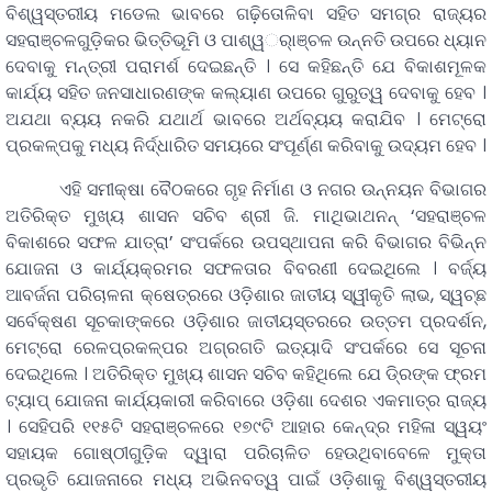
ବିଶ୍ୱସ୍ତରୀୟ ମଡେଲ ଭାବରେ ଗଢ଼ିତୋଳିବା ସହିତ ସମଗ୍ର ରାଜ୍ୟର
ସହରାଞ୍ଚଳଗୁଡ଼ିକର ଭିତ୍ତିଭୂମି ଓ ପାଶ୍ୱର୍ାଞ୍ଚଳ ଉନ୍ନତି ଉପରେ ଧ୍ୟାନ
ଦେବାକୁ ମନ୍ତ୍ରୀ ପରାମର୍ଶ ଦେଇଛନ୍ତି । ସେ କହିଛନ୍ତି ଯେ ବିକାଶମୂଳକ
କାର୍ଯ୍ୟ ସହିତ ଜନସାଧାରଣଙ୍କ କଲ୍ୟାଣ ଉପରେ ଗୁରୁତ୍ୱ ଦେବାକୁ ହେବ ।
ଅଯଥା ବ୍ୟୟ ନକରି ଯଥାର୍ଥ ଭାବରେ ଅର୍ଥବ୍ୟୟ କରାଯିବ । ମେଟ୍ରୋ
ପ୍ରକଳ୍ପକୁ ମଧ୍ୟ ନିର୍ଦ୍ଧାରିତ ସମୟରେ ସଂପୂର୍ଣ୍ଣ କରିବାକୁ ଉଦ୍ୟମ ହେବ ।
ଏହି ସମୀକ୍ଷା ବୈଠକରେ ଗୃହ ନିର୍ମାଣ ଓ ନଗର ଉନ୍ନୟନ ବିଭାଗର
ଅତିରିକ୍ତ ମୁଖ୍ୟ ଶାସନ ସଚିବ ଶ୍ରୀ ଜି. ମାଥିଭାଥନନ୍‌ ‘ସହରାଞ୍ଚଳ
ବିକାଶରେ ସଫଳ ଯାତ୍ରା’ ସଂପର୍କରେ ଉପସ୍ଥାପନା କରି ବିଭାଗର ବିଭିନ୍ନ
ଯୋଜନା ଓ କାର୍ଯ୍ୟକ୍ରମର ସଫଳତାର ବିବରଣୀ ଦେଇଥିଲେ । ବର୍ଜ୍ୟ
ଆବର୍ଜନା ପରିଚାଳନା କ୍ଷେତ୍ରରେ ଓଡ଼ିଶାର ଜାତୀୟ ସ୍ୱୀକୃତି ଲାଭ, ସ୍ୱଚ୍ଛ
ସର୍ବେକ୍ଷଣ ସୂଚକାଙ୍କରେ ଓଡ଼ିଶାର ଜାତୀୟସ୍ତରରେ ଉତ୍ତମ ପ୍ରଦର୍ଶନ,
ମେଟ୍ରୋ ରେଳପ୍ରକଳ୍ପର ଅଗ୍ରଗତି ଇତ୍ୟାଦି ସଂପର୍କରେ ସେ ସୂଚନା
ଦେଇଥିଲେ । ଅତିରିକ୍ତ ମୁଖ୍ୟ ଶାସନ ସଚିବ କହିଥିଲେ ଯେ ଡି୍ରଙ୍କ ଫ୍ରମ
ଟ୍ୟାପ୍‌ ଯୋଜନା କାର୍ଯ୍ୟକାରୀ କରିବାରେ ଓଡ଼ିଶା ଦେଶର ଏକମାତ୍ର ରାଜ୍ୟ
। ସେହିପରି ୧୧୫ଟି ସହରାଞ୍ଚଳରେ ୧୭୯ଟି ଆହାର କେନ୍ଦ୍ର ମହିଳା ସ୍ୱୟଂ
ସହାୟକ ଗୋଷ୍ଠୀଗୁଡ଼ିକ ଦ୍ୱାରା ପରିଚାଳିତ ହେଉଥିବାବେଳେ ମୁକ୍ତା
ପ୍ରଭୃତି ଯୋଜନାରେ ମଧ୍ୟ ଅଭିନବତ୍ୱ ପାଇଁ ଓଡ଼ିଶାକୁ ବିଶ୍ୱସ୍ତରୀୟ