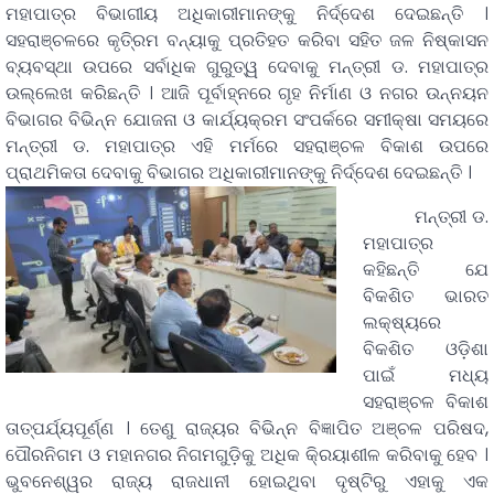
ମହାପାତ୍ର ବିଭାଗୀୟ ଅଧିକାରୀମାନଙ୍କୁ ନିର୍ଦ୍ଦେଶ ଦେଇଛନ୍ତି ।
ସହରାଞ୍ଚଳରେ କୃତି୍ରମ ବନ୍ୟାକୁ ପ୍ରତିହତ କରିବା ସହିତ ଜଳ ନିଷ୍କାସନ
ବ୍ୟବସ୍ଥା ଉପରେ ସର୍ବାଧିକ ଗୁରୁତ୍ୱ ଦେବାକୁ ମନ୍ତ୍ରୀ ଡ. ମହାପାତ୍ର
ଉଲ୍ଲେଖ କରିଛନ୍ତି । ଆଜି ପୂର୍ବାହ୍ନରେ ଗୃହ ନିର୍ମାଣ ଓ ନଗର ଉନ୍ନୟନ
ବିଭାଗର ବିଭିନ୍ନ ଯୋଜନା ଓ କାର୍ଯ୍ୟକ୍ରମ ସଂପର୍କରେ ସମୀକ୍ଷା ସମୟରେ
ମନ୍ତ୍ରୀ ଡ. ମହାପାତ୍ର ଏହି ମର୍ମରେ ସହରାଞ୍ଚଳ ବିକାଶ ଉପରେ
ପ୍ରାଥମିକତା ଦେବାକୁ ବିଭାଗର ଅଧିକାରୀମାନଙ୍କୁ ନିର୍ଦ୍ଦେଶ ଦେଇଛନ୍ତି ।
ମନ୍ତ୍ରୀ ଡ.
ମହାପାତ୍ର
କହିଛନ୍ତି ଯେ
ବିକଶିତ ଭାରତ
ଲକ୍ଷ୍ୟରେ
ବିକଶିତ ଓଡ଼ିଶା
ପାଇଁ ମଧ୍ୟ
ସହରାଞ୍ଚଳ ବିକାଶ
ତାତ୍ପର୍ଯ୍ୟପୂର୍ଣ୍ଣ । ତେଣୁ ରାଜ୍ୟର ବିଭିନ୍ନ ବିଜ୍ଞାପିତ ଅଞ୍ଚଳ ପରିଷଦ,
ପୌରନିଗମ ଓ ମହାନଗର ନିଗମଗୁଡ଼ିକୁ ଅଧିକ କି୍ରୟାଶୀଳ କରିବାକୁ ହେବ ।
ଭୁବନେଶ୍ୱର ରାଜ୍ୟ ରାଜଧାନୀ ହୋଇଥିବା ଦୃଷ୍ଟିରୁ ଏହାକୁ ଏକ