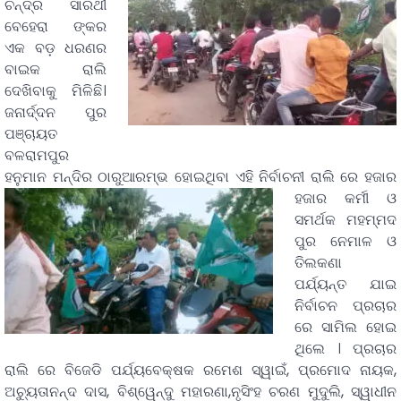
ଚନ୍ଦ୍ର ସାରଥୀ
ବେହେରା ଙ୍କର
ଏକ ବଡ଼ ଧରଣର
ବାଇକ ରାଲି
ଦେଖିବାକୁ ମିଳିଛି।
ଜନାର୍ଦ୍ଦନ ପୁର
ପଞ୍ଚାୟତ
ବଳରାମପୁର
ହନୁମାନ ମନ୍ଦିର ଠାରୁଆରମ୍ଭ ହୋଇଥିବା
ଏହି ନିର୍ବାଚନୀ ରାଲି ରେ ହଜାର
ହଜାର କର୍ମୀ ଓ
ସମର୍ଥକ ମହମ୍ମଦ
ପୁର ନେମାଳ ଓ
ତିଲକଣା
ପର୍ଯ୍ୟନ୍ତ ଯାଇ
ନିର୍ବାଚନ ପ୍ରଚାର
ରେ ସାମିଲ ହୋଇ
ଥିଲେ । ପ୍ରଚାର
ରାଲି ରେ ବିଜେଡି ପର୍ଯ୍ୟବେକ୍ଷକ ରମେଶ ସ୍ୱାଇଁ, ପ୍ରମୋଦ ନାୟକ,
ଅଚ୍ୟୁତାନନ୍ଦ ଦାସ, ବିଶ୍ୱେନ୍ଦୁ ମହାରଣା,ନୃସିଂହ ଚରଣ ମୁଦୁଲି, ସ୍ୱାଧୀନ