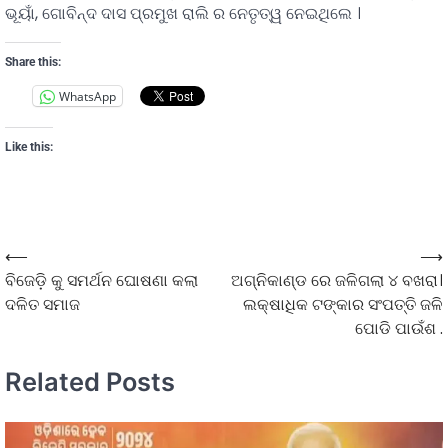
ଭୂୟାଁ, ଗୋବିନ୍ଦ ଦାସ ପ୍ରମୁଖ ରାଲି ର ନେତୃତ୍ୱ ନେଇଥିଲେ ।
Share this:
WhatsApp
Like this:
⟵
⟶
ବିଜେଡ଼ି କୁ ସମର୍ଥନ ଘୋଷଣା କଲା
ଅଗ୍ନିକାଣ୍ଡ ରେ ଜଳିଗଲା ୪ ବଖରା।
ଦଳିତ ସମାଜ
ଲକ୍ଷାଧିକ ଟଙ୍କାର ସଂପତ୍ତି ଜଳି
ପୋଡି ପାଉଁଶ .
Related Posts