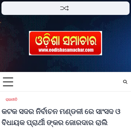
ରାଜନୀତି
କଟକ ସଦର ନିର୍ବାଚନ ମଣ୍ଡଳୀ ରେ ସାଂସଦ ଓ
ବିଧାୟକ ପ୍ରାର୍ଥୀ ଙ୍କର ଜୋରଦାର ରାଲି