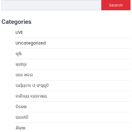
Search
Categories
LIVE
Uncategorized
କୃଷି
କ୍ରୀଡ଼ା
ତାଜା ଖବର
ପର୍ଯ୍ୟଟନ ଓ ସଂସ୍କୃତି
ବାଣିଜ୍ୟ ବ୍ୟବସାୟ
ବିଶେଷ
ରାଜନୀତି
ଶିକ୍ଷା