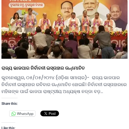
ରାଜ୍ୟ ଭାଜପାର ନିର୍ବାଚନୀ ଇସ୍ତାହାର ଉନ୍ମୋଚିତ
ଭୁବନେଶ୍ୱର, ୦୫/୦୫/୨୦୨୪ (ଓଡ଼ିଶା ସମାଚାର)- ରାଜ୍ୟ ଭାଜପାର
ନିର୍ବାଚନୀ ଇସ୍ତାହାର ରବିବାର ଉନ୍ମୋଚିତ ହୋଇଛି। ନିର୍ବାଚନୀ ଇସ୍ତାହାରରେ
ମହିଳାଙ୍କ ପାଇଁ ଭାଜପା ରାଷ୍ଟ୍ରୀୟ ଅଧ୍ୟକ୍ଷ ନଡ୍ଡା ବଡ଼…
Share this:
WhatsApp
Like this: