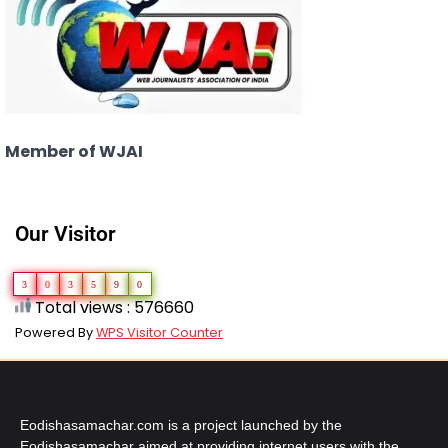
Member of WJAI
Our Visitor
3
0
3
5
9
0
Total views : 576660
Powered By
WPS Visitor Counter
Eodishasamachar.com is a project launched by the
Eodishasamachar aimed at providing internet users with the