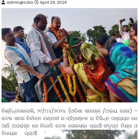
admin@odia
April 29, 2024
ନିଶ୍ଚିନ୍ତକୋଇଲି, ୨୯/୦୪/୨୦୨୪ (ଓଡିଶା ସମାଚାର /ଅଭୟ ଜେନା) –
କଟକ ସଦର ନିର୍ବାଚନ ମଣ୍ଡଳୀ ର ଦ୍ବି୍ପାଞ୍ଚଳ ର ବିଭିନ୍ନ ପଞ୍ଚାୟତ ରେ
ଆଜି ଅପରାହ୍ନ ରେ ବିଜେଡି କଟକ ଲୋକସଭା
ପ୍ରାର୍ଥୀ ସଂତୃପ୍ତ ମିଶ୍ର ଓ
ବିଧାୟକ ପ୍ରାର୍ଥୀ