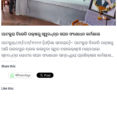
ପାଟକୁରା ବିଜେଡି ପକ୍ଷରୁ ସ୍ୱତନ୍ତ୍ର ସଘନ ସଂଶୋଧନ କର୍ମଶାଳା
ପାଟକୁରା,୦୭/୦୬/୨୦୨୬ (ଓଡ଼ିଶା ସମାଚାର)- ପାଟକୁରା ବିଜେଡି ପକ୍ଷରୁ
ଆଜି ଗରଦପୁର ବ୍ଲକ କଳାବୁଦା ସ୍ଥିତ ମହାଲକ୍ଷ୍ମୀ ମଣ୍ଡପରେ
ସ୍ବତନ୍ତ୍ର ଭୋଟର ସଘନ ସଂଶୋଧନ ସମ୍ବନ୍ଧିୟ ପ୍ରଶିକ୍ଷଣ କର୍ମଶାଳା…
Share this:
WhatsApp
Like this: