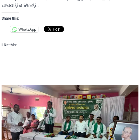
ଆଗଧାଡି଼ର ବିଜେଡ଼ି…
Share this:
WhatsApp
Like this: