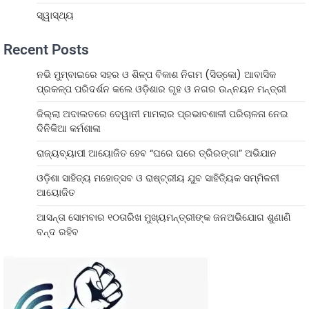
ସ୍ୱାସ୍ଥ୍ୟ
Recent Posts
ନଭି ମୁମ୍ବାଇରେ ସହର ଓ ଶିଳ୍ପ ବିକାଶ ନିଗମ (ସିଡ୍‌କୋ) ଆବାସିକ
ପ୍ରକଳ୍ପ ପରିଦର୍ଶନ କଲେ ଓଡ଼ିଶାର ଗୃହ ଓ ନଗର ଉନ୍ନୟନ ମନ୍ତ୍ରୀ
ଜିଲ୍ଲା ଅଦାଲତରେ ଦେୱାନୀ ମାମଲାର ପ୍ରଭାବଶାଳୀ ପରିଚାଳନା ନେଇ
ଦିନିକିଆ କର୍ମଶାଳା
ରାଜ୍ୟବ୍ୟାପୀ ଆୟୋଜିତ ହେବ “ଘରେ ଘରେ ତ୍ରିରଙ୍ଗା” ଅଭିଯାନ
ଓଡ଼ିଶା ସାହିତ୍ୟ ମହୋତ୍ସବ ଓ ରାଷ୍ଟ୍ରୀୟ ଯୁବ ସାହିତ୍ୟିକ ସମ୍ମିଳନୀ
ଆୟୋଜିତ
ଆସନ୍ତା ସୋମବାର ୧୦ତାରିଖ ମୁଖ୍ୟମନ୍ତ୍ରୀଙ୍କ ଜନଅଭିଯୋଗ ଶୁଣାଣି
ବନ୍ଦ ରହିବ