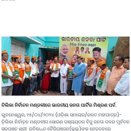
ଚିଲିକା ନିର୍ବାଚନ ମଣ୍ଡଳୀରେ ଭାରତୀୟ ଜନତା ପାର୍ଟିର ମିଶ୍ରଣ ପର୍ବ.
ଭୁବନେଶ୍ୱର, ୧୫/୦୪/୨୦୨୪ (ଓଡ଼ିଶା ସମାଚାର/ରଜତ ମହାପାତ୍ର)-
ଚ଼ିଲିକା ନିର୍ବାଚ଼ନ ମଣ୍ଡଳୀର ସୋରଣ ପଞ୍ଚାୟତର‌ ବିଜୁ ଜନତା ଦଳର ପୂର୍ବତନ
ସରପଞ୍ଚ ଶ୍ରୀ ରତିକାନ୍ତ ବୈରିଗଞ୍ଜନ(କୁଲୁ)ଙ୍କ ନେତୃତ୍ବରେ