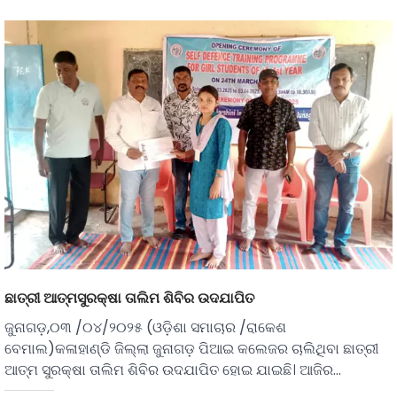
ଛାତ୍ରୀ ଆତ୍ମସୁରକ୍ଷା ତାଲିମ ଶିବିର ଉଦଯାପିତ
ଜୁନାଗଡ଼,୦୩ /୦୪/୨୦୨୫ (ଓଡ଼ିଶା ସମାଚାର /ରାକେଶ
ବେମାଲ)କଳାହାଣ୍ଡି ଜିଲ୍ଲା ଜୁନାଗଡ଼ ପିଆଇ କଲେଜର ଚାଲିଥିବା ଛାତ୍ରୀ
ଆତ୍ମ ସୁରକ୍ଷା ତାଲିମ ଶିବିର ଉଦଯାପିତ ହୋଇ ଯାଇଛି। ଆଜିର…