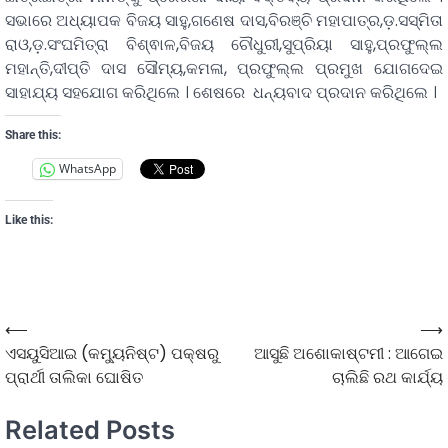
ସଭାରେ ଅଧ୍ୟାପକ ବିଜୟ ସାହୁ,ଗଣେଷ ଦାସ,ବିରଞ୍ଚି ମହାପାତ୍ର,ଡ଼.ସସ୍ମିତା
ରାଓ,ଡ଼.ସଂଘମିତ୍ରା ବିଶ୍ଵାଳ,ବିଜୟ ଚୌଧୁରୀ,ସୁପ୍ରିୟା ସାହୁ,ପ୍ରଫୁଲ୍ଲ
ମହାନ୍ତି,ଦୀପ୍ତି ଦାସ ସୌମ୍ୟ,କମଳା, ପ୍ରଫୁଲ୍ଲ ପ୍ରମୁଖ ଯୋଗଦେଇ
ସାହାଯ୍ୟ ସହଯୋଗ କରିଥିଲେ । ଶେଷରେ ଧନ୍ୟବାଦ ପ୍ରଦାନ କରିଥିଲେ ।
Share this:
WhatsApp
Like this:
⟵
⟶
ଏସୟୁସିଆଇ (କମ୍ୟୁନିଷ୍ଟ) ପକ୍ଷରୁ
ଆସୁଛି ଅଶୋକାଷ୍ଟମୀ : ଆଗେଇ
ପ୍ରାର୍ଥୀ ତାଲିକା ଘୋଷିତ
ଚାଲିଛି ରଥ କାର୍ଯ୍ୟ
Related Posts