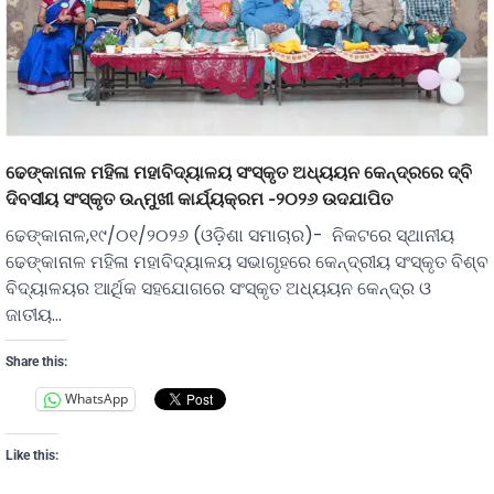
ଢେଙ୍କାନାଳ ମହିଳା ମହାବିଦ୍ୟାଳୟ ସଂସ୍କୃତ ଅଧ୍ୟୟନ କେନ୍ଦ୍ରରେ ଦ୍ବି
ଦିବସୀୟ ସଂସ୍କୃତ ଉନ୍ମୁଖୀ କାର୍ଯ୍ୟକ୍ରମ -୨୦୨୬ ଉଦଯାପିତ
ଢେଙ୍କାନାଳ,୧୯/୦୧/୨୦୨୬ (ଓଡ଼ିଶା ସମାଚାର)- ନିକଟରେ ସ୍ଥାନୀୟ
ଢେଙ୍କାନାଳ ମହିଳା ମହାବିଦ୍ୟାଳୟ ସଭାଗୃହରେ କେନ୍ଦ୍ରୀୟ ସଂସ୍କୃତ ବିଶ୍ବ
ବିଦ୍ୟାଳୟର ଆର୍ଥିକ ସହଯୋଗରେ ସଂସ୍କୃତ ଅଧ୍ୟୟନ କେନ୍ଦ୍ର ଓ
ଜାତୀୟ…
Share this:
WhatsApp
Like this: