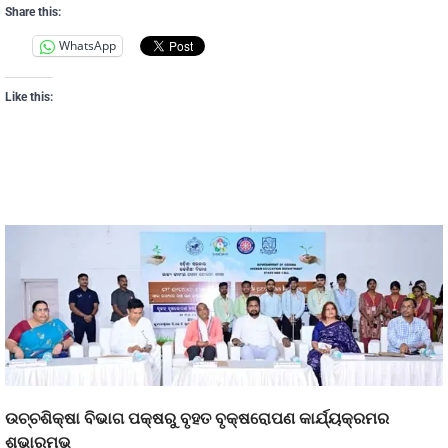
Share this:
WhatsApp
Like this:
ଉଚ୍ଚଶିକ୍ଷା ବିଭାଗ ପକ୍ଷରୁ ବୃହତ ବୃକ୍ଷରୋପଣ କାର୍ଯ୍ୟକ୍ରମର
ଶୁଭାରମ୍ଭ