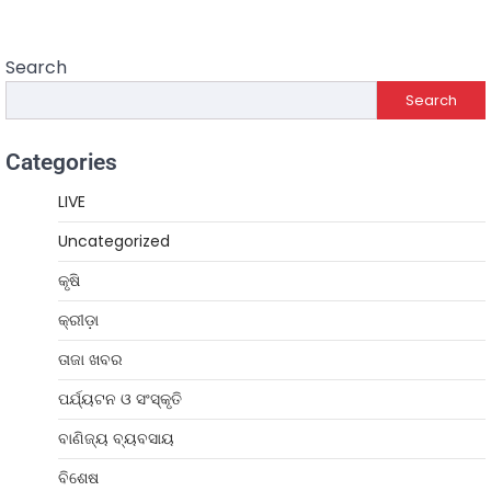
Search
Search
Categories
LIVE
Uncategorized
କୃଷି
କ୍ରୀଡ଼ା
ତାଜା ଖବର
ପର୍ଯ୍ୟଟନ ଓ ସଂସ୍କୃତି
ବାଣିଜ୍ୟ ବ୍ୟବସାୟ
ବିଶେଷ