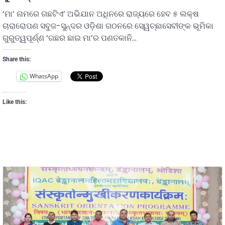
‘ମା’ ନାମରେ ଗଛଟିଏ’ ଅଭିଯାନ ଅଧିନରେ ରାଜ୍ୟରେ ହେବ ୫ ଲକ୍ଷ
ଚାରାରୋପଣ ସବୁଜ-ସୁନ୍ଦର ଓଡ଼ିଶା ଗଠନରେ ସେ୍ୱଚ୍ଛାସେବୀଙ୍କ ଭୂମିକା
ଗୁରୁତ୍ୱପୂର୍ଣ୍ଣ ‘ଗଛର ଛାଇ ମା’ର ପଣତକାନି…
Share this:
WhatsApp
Like this: