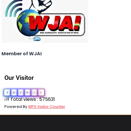
Member of WJAI
Our Visitor
3
0
2
9
1
3
Total views : 575631
Powered By
WPS Visitor Counter