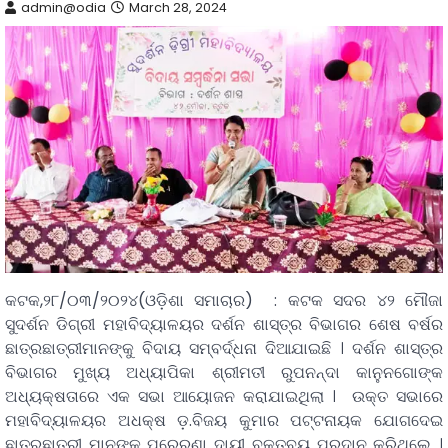
admin@odia
March 28, 2024
କଟକ,୨୮/୦୩/୨୦୨୪(ଓଡ଼ିଶା ସମାଚାର) : କଟକ ସଦର ୪୨ ମୌଜା
ସୁଦର୍ଶନ ଡିଗ୍ରୀ ମହାବିଦ୍ୟାଳୟର ଦର୍ଶନ ଶାସ୍ତ୍ର ବିଭାଗର ଶେଷ ବର୍ଷର
ଛାତ୍ରଛାତ୍ରୀମାନଙ୍କୁ ବିଦାୟ ସମ୍ବର୍ଦ୍ଧନା ଦିଆଯାଇଛି । ଦର୍ଶନ ଶାସ୍ତ୍ର
ବିଭାଗର ମୁଖ୍ୟ ଅଧ୍ୟାପିକା ଶ୍ରୀମତୀ ରୁପନନ୍ଦା କାନୁନଗୋଙ୍କ
ଅଧ୍ୟକ୍ଷତାରେ ଏକ ସଭା ଆୟୋଜନ କରାଯାଇଥିଲା । ଉକ୍ତ ସଭାରେ
ମହାବିଦ୍ୟାଳୟର ଅଧକ୍ଷ ଡ଼.ବିଜୟ କୁମାର ପଟ୍ଟନାୟକ ଯୋଗଦେଇ
ଛାତ୍ରଛାତ୍ରୀ ମାନଙ୍କୁ ପ୍ରେରଣା ଦାୟୀ ବକ୍ତବ୍ୟ ପ୍ରଦାନ କରିଥିଲେ ।