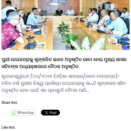
ପୁରୀ ରଥଯାତ୍ରାକୁ ଶୃଙ୍ଖଳିତ ଭାବେ ଅନୁଷ୍ଠିତ ହେବା ନେଇ ମୁଖ୍ୟ ଶାସନ
ସଚିବଙ୍କ ଅଧ୍ୟକ୍ଷତାରେ ବୈଠକ ଅନୁଷ୍ଠିତ
ଭୁବନେଶ୍ୱର,୧୮/୦୪/୨୦୨୫ (ଓଡ଼ିଶା ସମାଚାର/ରଜତ ମହାପାତ୍ର)-
ଚଳିତ ବର୍ଷ ପୁରୀର ବିଶ୍ୱ ପ୍ରସିଦ୍ଧ ରଥଯାତ୍ରାକୁ ଶାନ୍ତି ଶୃଙ୍ଖଳାର ସହିତ
ଅନୁଷ୍ଠିତ ହେବା ପାଇଁ ଏକ ପ୍ରସ୍ତୁତି ବୈଠକ ଆଜି…
Share this:
WhatsApp
Like this: