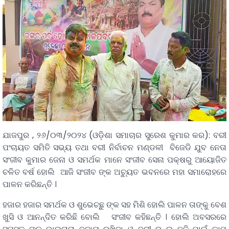
ଯାଜପୁର , ୨୬/୦୩/୨୦୨୪ (ଓଡ଼ିଶା ସମାଚାର ସୁରେଶ କୁମାର କର): ବରୀ
ପଂଚାୟତ ସମିତି ସଭ୍ୟ ତଥା ବରୀ ନିର୍ବାଚନ ମଣ୍ଡଳୀ ବିଜେଡି ଯୁବ ନେତା
ସଂଜୀବ କୁମାର ଜେନା ଓ ସମର୍ଥକ ମାନେ ସଂଜୀବ ସେନା ପକ୍ଷରୁ ଆୟୋଜିତ
ଚଳିତ ବର୍ଷ ହୋଲି ଆଜି ସଂଜୀବ ଙ୍କ ଅଚ୍ୟୁତ ଭବନରେ ମହା ସମାରୋହରେ
ପାଳନ କରିଛନ୍ତି ।
ହଜାର ହଜାର ସମର୍ଥକ ଓ ଶୁଭେଚ୍ଛୁ ଙ୍କ ସହ ମିଶି ହୋଲି ପାଳନ ତାଙ୍କୁ ବେଶ
ଖୁସି ଓ ଆନନ୍ଦିତ କରିଛି ବୋଲି ସଂଜୀବ କହିଛନ୍ତି । ହୋଲି ଅବସରରେ