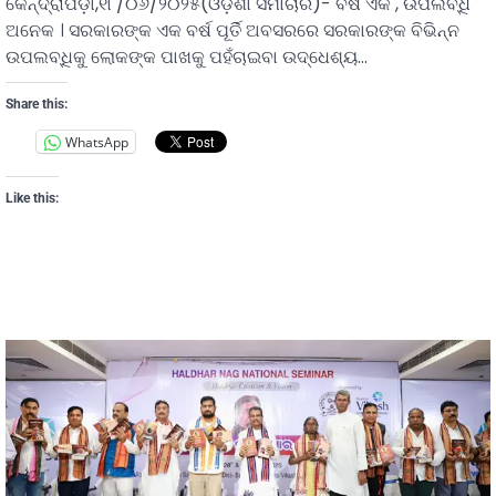
କେନ୍ଦ୍ରାପଡ଼ା,୧୮/୦୬/୨୦୨୫(ଓଡ଼ିଶା ସମାଚାର)- ବର୍ଷ ଏକ , ଉପଲବ୍ଧି
ଅନେକ । ସରକାରଙ୍କ ଏକ ବର୍ଷ ପୂର୍ତି ଅବସରରେ ସରକାରଙ୍କ ବିଭିନ୍ନ
ଉପଲବ୍ଧିକୁ ଲୋକଙ୍କ ପାଖକୁ ପହଁଚାଇବା ଉଦ୍ଧେଶ୍ୟ…
Share this:
WhatsApp
Like this: