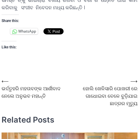
ସମସ୍ତ ଙ୍କୁ ଭାଇଚାରା ବଜାୟ ରଖିବା ଓ ବରୀ ର ଉନ୍ନତି ପାଇଁ କାମ
କରିବାକୁ ସଂଜୀବ ନିବେଦନ ମଧ୍ୟ କରିଛନ୍ତି ।
Share this:
WhatsApp
Like this:
⟵
⟶
ଭର୍ତ୍ତୃହରି ମହତାବଙ୍କ ଆର୍ଶୀବାଦ
ହୋଲି ଖେଳିସାରି ପୋଖରୀ ରେ
ନେଲେ ଅନୁଭବ ମହାନ୍ତି
ଗାଧୋଇବା ବେଳେ ବୁଡ଼ିଯାଇ
ଛାତ୍ରର ମୃତ୍ୟୁ
Related Posts