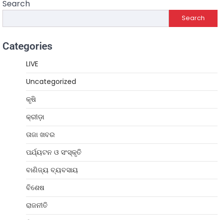
Search
Search
Categories
LIVE
Uncategorized
କୃଷି
କ୍ରୀଡ଼ା
ତାଜା ଖବର
ପର୍ଯ୍ୟଟନ ଓ ସଂସ୍କୃତି
ବାଣିଜ୍ୟ ବ୍ୟବସାୟ
ବିଶେଷ
ରାଜନୀତି