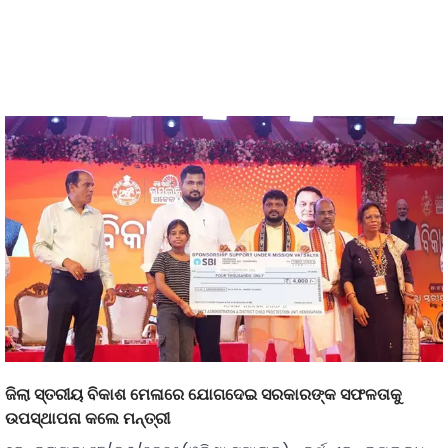
ଜିଲା ସ୍ତରୀୟ ବିକାଶ ମେଳାରେ ଯୋଗଦେଇ ସରକାରଙ୍କ ସଫଳତାକୁ
ଉପସ୍ଥାପନା କଲେ ମନ୍ତ୍ରୀ