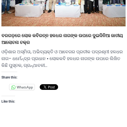
ବରଗଡ଼ରେ ଲୋକ କବିରତ୍ନ ହଳଧର ନାଗଙ୍କ ଉପରେ ଦୁଇଦିନିଆ ଜାତୀୟ
ଆଲୋଚନା ଚକ୍ର
ଓଡ଼ିଶାର ଅସ୍ମିତା, ଅଭିବ୍ୟକ୍ତି ଓ ଆବେଗର ପ୍ରତୀକ ପଦ୍ରଶ୍ମୀ ହଳଧର
ନାଗ– ଧର୍ମେନ୍ଦ୍ର ପ୍ରଧାନ • ଲୋକକବି ହଳଧର ନାଗଙ୍କ ଉପରେ ଲିଖିତ
କିଛି ପୁସ୍ତକ, ଗ୍ରନ୍ଥାବଳୀ…
Share this:
WhatsApp
Like this: