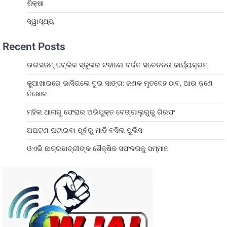
ଶିକ୍ଷା
ସ୍ୱାସ୍ଥ୍ୟ
Recent Posts
ଉଇସଡମ୍ ପବ୍ଲିକ ସ୍କୁଲର ଟଵାକୋ ବର୍ଜନ ସଚେତନତା କାର୍ଯ୍ୟକ୍ରମ
କୁଆଖାଇରେ ଭାସିଗଲେ ଦୁଇ ସାଙ୍ଗ: ଜଣକ ମୃତଦେହ ଠାବ, ଆଉ ଜଣେ
ନିଖୋଜ
ମହିଳା ଥାନାରୁ ଫେରାର ଅଭିଯୁକ୍ତ ବେଙ୍ଗାଲୁରୁରୁ ଗିରଫ
ଅଘଟଣ ଘଟାଇବା ପୂର୍ବରୁ ମାଡି ବସିଲା ପୁଲିସ
ଓଏଭି ଛାତ୍ରଛାତ୍ରୀଙ୍କ ଶୈକ୍ଷିକ ସଫଳତାକୁ ସମ୍ମାନ