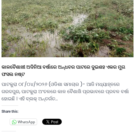
କାଳବୈଶାଖୀ ଅଦିନିଆ ବର୍ଷାରେ ଅନ୍ଧବର ପାଟରେ ଦୁଇଶହ ଏକର ମୁଗ
ଫସଲ ନଷ୍ଟ
ପାଟକୁରା ୦୮/୦୪/୨୦୨୬ (ଓଡିଶା ସମାଚାର )- ଆଜି ମଧ୍ୟାହ୍ନରେ
ଗରଦପୁର, ପାଟକୁରା ଅଂଚଳରେ କାଳ ବୈଶାଖି ପ୍ରଭାବରେ ପ୍ରବଳ ବର୍ଷା
ହୋଇଛି । ଏହି ବ୍ଲକ୍ ଅନ୍ତର୍ଗତ…
Share this:
WhatsApp