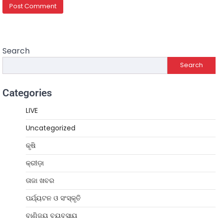
Search
Search
Categories
LIVE
Uncategorized
କୃଷି
କ୍ରୀଡ଼ା
ତାଜା ଖବର
ପର୍ଯ୍ୟଟନ ଓ ସଂସ୍କୃତି
ବାଣିଜ୍ୟ ବ୍ୟବସାୟ