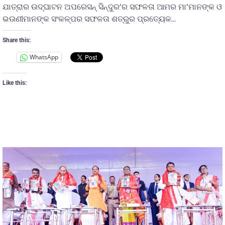
ଯାତ୍ରାର ଉଦ୍ଘାଟନ ଅପରେସନ୍‍ ସିନ୍ଦୁର’ର ସଫଳତା ଆମର ମା’ମାନଙ୍କ ଓ
ଭଉଣୀମାନଙ୍କ ସଂକଳ୍ପର ସଫଳତା ଶତ୍ରୁର ପ୍ରତ୍ୟେକ…
Share this:
WhatsApp
Like this: