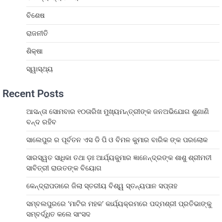
ବିଶେଷ
ରାଜନୀତି
ଶିକ୍ଷା
ସ୍ୱାସ୍ଥ୍ୟ
Recent Posts
ଆସନ୍ତା ସୋମବାର ୧୦ତାରିଖ ମୁଖ୍ୟମନ୍ତ୍ରୀଙ୍କ ଜନଅଭିଯୋଗ ଶୁଣାଣି
ବନ୍ଦ ରହିବ
ସାଲେପୁର ର ପୂର୍ବତନ ଏସ ଡି ପି ଓ ବିମଳ କୁମାର ବାରିକ ଙ୍କ ପରଲୋକ
ସାରସ୍ୱତ ସାଧିକା ତଥା ଡ଼ଃ ଆର୍ଯ୍ୟକୁମାର ଜ୍ଞାନେନ୍ଦ୍ରଙ୍କ ଶାଶୁ ଶ୍ରୀମତୀ
ସାବିତ୍ରୀ ରାଉତଙ୍କ ବିୟୋଗ
କେନ୍ଦ୍ରାପଡାରେ ଜିଲା ସ୍ତରୀୟ ବିଶ୍ୱ ସ୍ତନ୍ୟପାନ ସପ୍ତାହ
ସମ୍ବଲପୁରରେ ‘ମାଟିର ମହକ’ କାର୍ଯ୍ୟକ୍ରମରେ ପଦ୍ମଶ୍ରୀ ପ୍ରତିଭାଙ୍କୁ
ସମ୍ବର୍ଦ୍ଧିତ କଲେ ସାଂସଦ