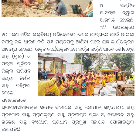
ଓ ପଣ୍ଡିତ
ମାନଙ୍କ ଦ୍ୱାରା
ଆରମ୍ଭ ହୋଇଛି।
ଏହି ଉପଲକ୍ଷେ
୧୦୮ ଜଣ ମହିଳା ଭକ୍ତିମୟ ପରିବେଶରେ ଶୋଭାଯାତ୍ରାରେ ଯାଇଁ ପାଇକା
ନଦୀରୁ ଜଳ ଧାରଣ କରି ଯଜ୍ଞ ମଣ୍ଡପକୁ ଆଣିବା ପରେ ଯଜ୍ଞ କାର୍ଯ୍ୟକ୍ରମ
ଆରମ୍ଭ ହୋଇଛି।
ଉକ୍ତ କାର୍ଯ୍ୟକ୍ରମରେ କର୍ତ୍ତା କର୍ତ୍ତୀ ଭାବେ ଗୈ।ରାଙ୍ଗ
ସାହୁ (ରୁଲ) ଓ
ପତ୍ନୀ ପୂର୍ବତନ
ଜିଲ୍ଲା ପରିଷଦ
ସଭ୍ୟା ନିର୍ମଳା
ସାହୁ ରହିଥିବା
ବେଳେ
ପରିଚାଳନାରେ
ଗ୍ରାମବାସୀମାନଙ୍କ ସମେତ ବଂଶୀଧର ସାହୁ, ଗୋପାଳ ସାହୁ,ଅଭୟ ସାହୁ,
ପ୍ରମୋଦ ସାହୁ, ପ୍ରାଣକୃଷ୍ଣ ସାହୁ, ପ୍ରଦୀପ୍ତ ପ୍ରଧାନ, ଜୟଦେବ ସାହୁ,
ରାଜେଶ ସାହୁ, ବଂଶୀଧର ପ୍ରଧାନ ପ୍ରମୁଖ ସହାୟତା ଯୋଗାଉଥିବା
ଜଣାପଡିଛି।