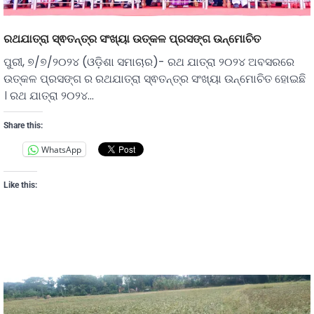
ରଥଯାତ୍ରା ସ୍ଵତନ୍ତ୍ର ସଂଖ୍ୟା ଉତ୍କଳ ପ୍ରସଙ୍ଗ ଉନ୍ମୋଚିତ
ପୁରୀ, ୭/୭/୨୦୨୪ (ଓଡ଼ିଶା ସମାଚାର)- ରଥ ଯାତ୍ରା ୨୦୨୪ ଅବସରରେ
ଉତ୍କଳ ପ୍ରସଙ୍ଗ ର ରଥଯାତ୍ରା ସ୍ଵତନ୍ତ୍ର ସଂଖ୍ୟା ଉନ୍ମୋଚିତ ହୋଇଛି
। ରଥ ଯାତ୍ରା ୨୦୨୪…
Share this:
WhatsApp
Like this: