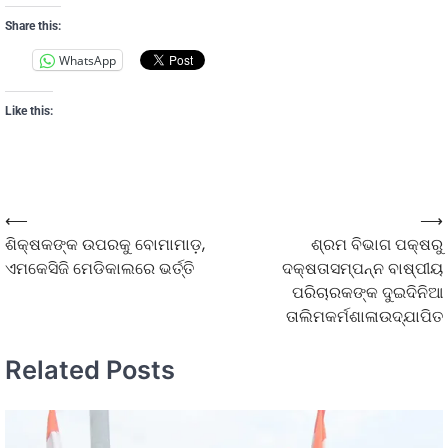
Share this:
WhatsApp
Like this:
⟵
⟶
ଶିକ୍ଷକଙ୍କ ଉପରକୁ ବୋମାମାଡ଼,
ଶ୍ରମ ବିଭାଗ ପକ୍ଷରୁ
ଏମକେସିଜି ମେଡିକାଲରେ ଭର୍ତ୍ତି
ଦକ୍ଷତାସମ୍ପନ୍ନ ବାଷ୍ପୀୟ
ପରିଚାରକଙ୍କ ଦୁଇଦିନିଆ
ତାଲିମକର୍ମଶାଳାଉଦ୍‌ଯାପିତ
Related Posts