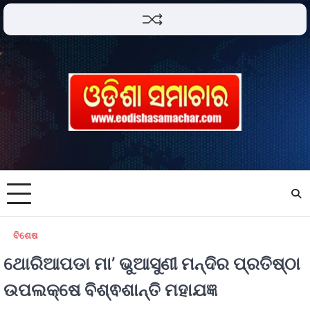
ବିଶେଷ
ଥୋରିଆପଡା ମା’ ଭୁଆସୁଣୀ ମନ୍ଦିର ପ୍ରତିଷ୍ଠା
ଉପଲକ୍ଷେ ବିଶ୍ଵଶାନ୍ତି ମହାଯଜ୍ଞ