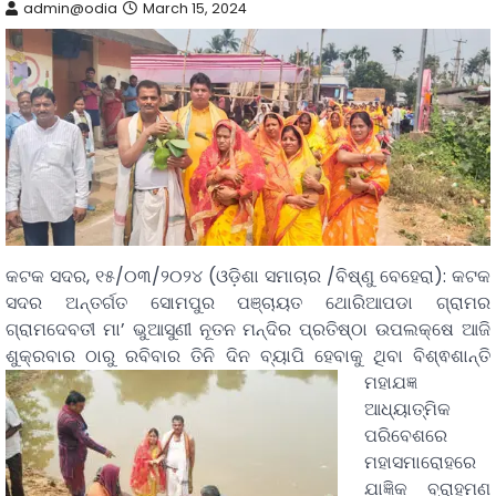
admin@odia
March 15, 2024
କଟକ ସଦର, ୧୫/୦୩/୨୦୨୪ (ଓଡ଼ିଶା ସମାଚାର /ବିଷ୍ଣୁ ବେହେରା): କଟକ
ସଦର ଅନ୍ତର୍ଗତ ସୋମପୁର ପଞ୍ଚାୟତ ଥୋରିଆପଡା ଗ୍ରାମର
ଗ୍ରାମଦେବତୀ ମା’ ଭୁଆସୁଣୀ ନୂତନ ମନ୍ଦିର ପ୍ରତିଷ୍ଠା ଉପଲକ୍ଷେ ଆଜି
ଶୁକ୍ରବାର ଠାରୁ ରବିବାର
ତିନି ଦିନ ବ୍ୟାପି ହେବାକୁ ଥିବା ବିଶ୍ଵଶାନ୍ତି
ମହାଯଜ୍ଞ
ଆଧ୍ୟାତ୍ମିକ
ପରିବେଶରେ
ମହାସମାରୋହରେ
ଯାଜ୍ଞିକ ବ୍ରାହ୍ମଣ