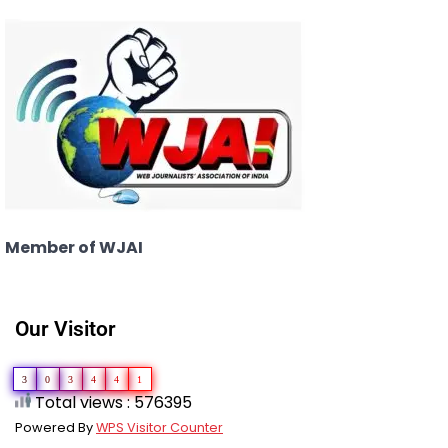
Member of WJAI
Our Visitor
3
0
3
4
4
1
Total views : 576395
Powered By
WPS Visitor Counter