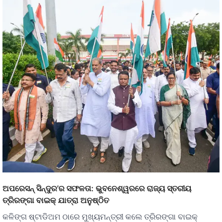
ଅପରେସନ୍‍ ସିନ୍ଦୁର’ର ସଫଳତା: ଭୁବନେଶ୍ୱରରେ ରାଜ୍ୟ ସ୍ତରୀୟ
ତ୍ରିରଙ୍ଗା ବାଇକ୍ ଯାତ୍ରା ଅନୁଷ୍ଠିତ
କଳିଙ୍ଗ ଷ୍ଟାଡିଅମ ଠାରେ ମୁଖ୍ୟମନ୍ତ୍ରୀ କଲେ ତ୍ରିରଙ୍ଗା ବାଇକ୍