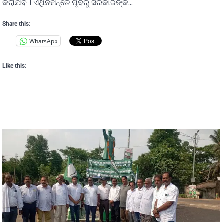
କରାଯିବ । ଏଥିନିମନ୍ତେ ପୂର୍ବରୁ ସରକାରଙ୍କ…
Share this:
WhatsApp
Like this: