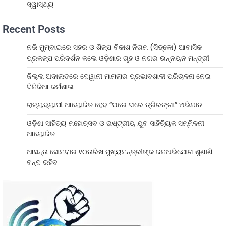
ସ୍ୱାସ୍ଥ୍ୟ
Recent Posts
ନଭି ମୁମ୍ବାଇରେ ସହର ଓ ଶିଳ୍ପ ବିକାଶ ନିଗମ (ସିଡ୍‌କୋ) ଆବାସିକ
ପ୍ରକଳ୍ପ ପରିଦର୍ଶନ କଲେ ଓଡ଼ିଶାର ଗୃହ ଓ ନଗର ଉନ୍ନୟନ ମନ୍ତ୍ରୀ
ଜିଲ୍ଲା ଅଦାଲତରେ ଦେୱାନୀ ମାମଲାର ପ୍ରଭାବଶାଳୀ ପରିଚାଳନା ନେଇ
ଦିନିକିଆ କର୍ମଶାଳା
ରାଜ୍ୟବ୍ୟାପୀ ଆୟୋଜିତ ହେବ “ଘରେ ଘରେ ତ୍ରିରଙ୍ଗା” ଅଭିଯାନ
ଓଡ଼ିଶା ସାହିତ୍ୟ ମହୋତ୍ସବ ଓ ରାଷ୍ଟ୍ରୀୟ ଯୁବ ସାହିତ୍ୟିକ ସମ୍ମିଳନୀ
ଆୟୋଜିତ
ଆସନ୍ତା ସୋମବାର ୧୦ତାରିଖ ମୁଖ୍ୟମନ୍ତ୍ରୀଙ୍କ ଜନଅଭିଯୋଗ ଶୁଣାଣି
ବନ୍ଦ ରହିବ