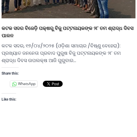
କଟକ ସଦର ବିଜେଡ଼ି ପକ୍ଷରୁ ବିଜୁ ପଟ୍ଟନାୟକଙ୍କ ୨୮ ତମ ଶ୍ରାଦ୍ଧ ଦିବସ
ପାଳନ
କଟକ ସଦର, ୧୭/୦୪/୨୦୨୫ (ଓଡ଼ିଶା ସମାଚାର /ବିଷ୍ଣୁ ବେହେରା):
ପ୍ରଖ୍ୟାତ ଜନନେତା ପ୍ରବାଦ ପୁରୁଷ ବିଜୁ ପଟ୍ଟନାୟକଙ୍କ ୨୮ ତମ
ଶ୍ରାଦ୍ଧ ଦିବସ ଉପଲକ୍ଷ ଆଜି ଗୁରୁବାର…
Share this:
WhatsApp
Like this: