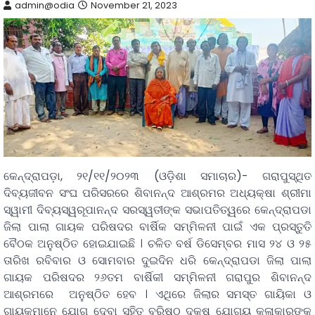
admin@odia
November 21, 2023
କେନ୍ଦ୍ରାପଡ଼ା, ୨୧/୧୧/୨୦୨୩ (ଓଡ଼ିଶା ସମାଚାର)- ଗରାପୁସ୍ଥିତ
ଦିବ୍ୟଜୀବନ ସଂଘ ପରିସରରେ ଶିବାନନ୍ଦ ଆଶ୍ରମର ଅଧ୍ୟକ୍ଷା ଶ୍ରୀମା
ସ୍ୱାମୀ ଦିବ୍ୟସ୍ୱରୂପାନନ୍ଦ ସରସ୍ୱତୀଙ୍କ ସଭାପତିତ୍ୱରେ କେନ୍ଦ୍ରାପଡା
ଜିଲା ପାଲା ଗାୟକ ପରିଷଦର ବାର୍ଷିକ ସମ୍ମିଳନୀ ପାଇଁ ଏକ ପ୍ରସ୍ତୁତି
ବୈଠକ ଅନୁଷ୍ଠିତ ହୋଇଯାଇଛି । ଚଳିତ ବର୍ଷ ଡିସେମ୍ବର ମାସ ୨୪ ଓ ୨୫
ତାରିଖ ରବିବାର ଓ ସୋମବାର ଦୁଇଦିନ ଧରି କେନ୍ଦ୍ରାପଡା ଜିଲା ପାଲା
ଗାୟକ ପରିଷଦର ୨୬ତମ ବାର୍ଷିକୀ ସମ୍ମିଳନୀ ଗରାପୁର ଶିବାନନ୍ଦ
ଆଶ୍ରମରେ ଅନୁଷ୍ଠିତ ହେବ । ଏଥିରେ ଜିଲାର ସମସ୍ତ ଗାୟିକା ଓ
ଗାୟକମାନେ ଯୋଗ ଦେବା ସହିତ ବରିଷ୍ଠ ଦକ୍ଷ ଯୋଗ୍ୟ କଳାକାରଙ୍କୁ