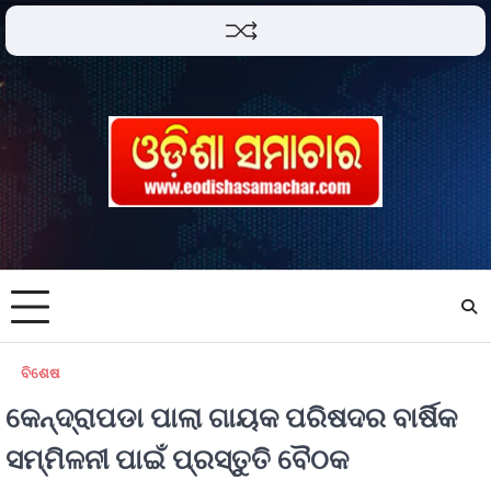
ବିଶେଷ
କେନ୍ଦ୍ରାପଡା ପାଲା ଗାୟକ ପରିଷଦର ବାର୍ଷିକ
ସମ୍ମିଳନୀ ପାଇଁ ପ୍ରସ୍ତୁତି ବୈଠକ