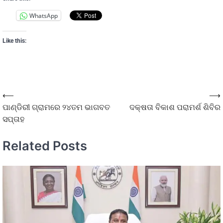
WhatsApp
Like this:
⟵
⟶
ପାଣ୍ଡିରୀ ଗ୍ରାମରେ ୨୪ତମ ଭାଗବତ
ଦକ୍ଷତା ବିକାଶ ପରାମର୍ଶ ଶିବିର
ସପ୍ତାହ
Related Posts