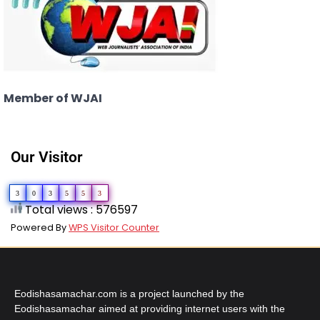
Member of WJAI
Our Visitor
3
0
3
5
5
3
Total views : 576597
Powered By
WPS Visitor Counter
Eodishasamachar.com is a project launched by the
Eodishasamachar aimed at providing internet users with the