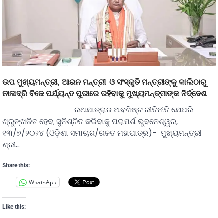
ଉପ ମୁଖ୍ୟମନ୍ତ୍ରୀ, ଆଇନ ମନ୍ତ୍ରୀ ଓ ସଂସ୍କୃତି ମନ୍ତ୍ରୀଙ୍କୁ କାଲିଠାରୁ
ନୀଳାଦ୍ରି ବିଜେ ପର୍ଯ୍ୟନ୍ତ ପୁରୀରେ ରହିବାକୁ ମୁଖ୍ୟମନ୍ତ୍ରୀଙ୍କ ନିର୍ଦ୍ଦେଶ
ରଥଯାତ୍ରାର ଅବଶିଷ୍ଟ ରୀତିନୀତି ଯେପରି
ଶ୍ରୁଙ୍ଖଳିତ ହେବ, ସୁନିଶ୍ଚିତ କରିବାକୁ ପରାମର୍ଶ ଭୁବନେଶ୍ୱର,
୧୩/୭/୨୦୨୪ (ଓଡ଼ିଶା ସମାଚାର/ରଜତ ମହାପାତ୍ର)- ମୁଖ୍ୟମନ୍ତ୍ରୀ
ଶ୍ରୀ…
Share this:
WhatsApp
Like this: