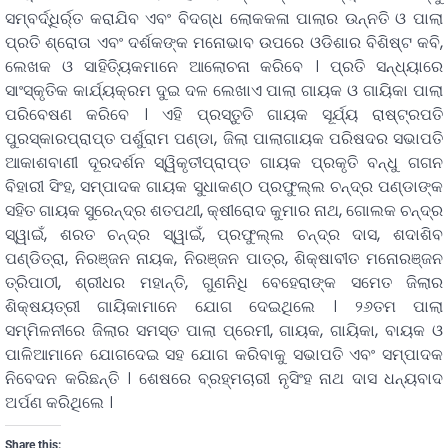
ସମ୍ବର୍ଦ୍ଧିର୍ର୍ତ କରାଯିବ ଏବଂ ବିଦଗ୍ଧ ଲୋକକଳା ପାଲାର ଉନ୍ନତି ଓ ପାଲା
ପ୍ରତି ଶ୍ରୋତା ଏବଂ ଦର୍ଶକଙ୍କ ମନୋଭାବ ଉପରେ ଓଡିଶାର ବିଶିଷ୍ଟ କବି,
ଲେଖକ ଓ ସାହିତି୍ୟକମାନେ ଆଲୋଚନା କରିବେ । ପ୍ରତି ସନ୍ଧ୍ୟାରେ
ସାଂସ୍କୃତିକ କାର୍ଯ୍ୟକ୍ରମ ଦୁଇ ଦଳ ଲେଖାଏ ପାଲା ଗାୟକ ଓ ଗାୟିକା ପାଲା
ପରିବେଷଣ କରିବେ । ଏହି ପ୍ରସ୍ତୁତି ଗାୟକ ସୂର୍ଯ୍ୟ ରାଷ୍ଟ୍ରପତି
ପୁରସ୍କାରପ୍ରାପ୍ତ ପର୍ଶୁରାମ ପଣ୍ଡା, ଜିଲା ପାଲାଗାୟକ ପରିଷଦର ସଭାପତି
ଆକାଶବାଣୀ ଦୂରଦର୍ଶନ ସ୍ୱିକୃତୀପ୍ରାପ୍ତ ଗାୟକ ପ୍ରକୃତି ବନ୍ଧୁ ଗଗନ
ବିହାରୀ ସିଂହ, ସମ୍ପାଦକ ଗାୟକ ସୁଧାକଣ୍ଠ ପ୍ରଫୁଲ୍ଲ ଚନ୍ଦ୍ର ପଣ୍ଡାଙ୍କ
ସହିତ ଗାୟକ ସୁରେନ୍ଦ୍ର ଶତପଥୀ, କ୍ଷୀରୋଦ କୁମାର ନାଥ, ଗୋଲକ ଚନ୍ଦ୍ର
ସ୍ୱାଇଁ, ଶରତ ଚନ୍ଦ୍ର ସ୍ୱାଇଁ, ପ୍ରଫୁଲ୍ଲ ଚନ୍ଦ୍ର ଦାସ, ଶଦାଶିବ
ପଣ୍ଡିତ୍ରା, ନିରଞ୍ଜନ ନାୟକ, ନିରଞ୍ଜନ ପାତ୍ର, ଶିକ୍ଷାବୀତ ମନୋରଞ୍ଜନ
ତ୍ରିପାଠୀ, ଶ୍ରୀଧର ମହାନ୍ତି, ଗୁଣନିଧି ବେହେରାଙ୍କ ସମେତ ଜିଲାର
ଶିକ୍ଷୟତ୍ରୀ ଗାୟିକାମାନେ ଯୋଗ ଦେଇଥିଲେ । ୨୬ତମ ପାଲା
ସମ୍ମିଳନୀରେ ଜିଲାର ସମସ୍ତ ପାଲା ପ୍ରେମୀ, ଗାୟକ, ଗାୟିକା, ବାୟକ ଓ
ପାଳିଆମାନେ ଯୋଗଦେଇ ସହ ଯୋଗ କରିବାକୁ ସଭାପତି ଏବଂ ସମ୍ପାଦକ
ନିବେଦନ କରିଛନ୍ତି । ଶେଷରେ ବ୍ରହ୍ମଚାରୀ ନୃସିଂହ ନାଥ ଦାସ ଧନ୍ୟବାଦ
ଅର୍ପଣ କରିଥିଲେ ।
Share this: