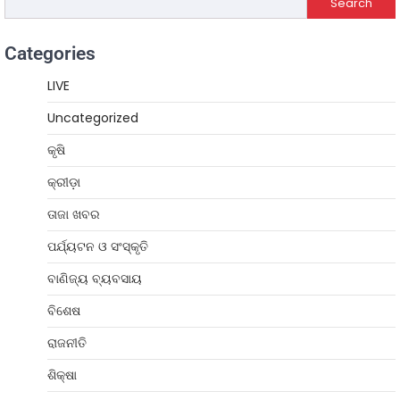
Search
Categories
LIVE
Uncategorized
କୃଷି
କ୍ରୀଡ଼ା
ତାଜା ଖବର
ପର୍ଯ୍ୟଟନ ଓ ସଂସ୍କୃତି
ବାଣିଜ୍ୟ ବ୍ୟବସାୟ
ବିଶେଷ
ରାଜନୀତି
ଶିକ୍ଷା