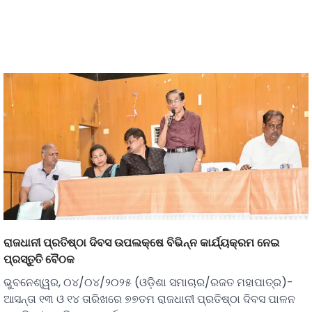
ରାଜଧାନୀ ପ୍ରତିଷ୍ଠା ଦିବସ ଉପଲକ୍ଷେ ବିଭିନ୍ନ କାର୍ଯ୍ୟକ୍ରମ ନେଇ
ପ୍ରସ୍ତୁତି ବୈଠକ
ଭୁବନେଶ୍ୱର, ୦୪/୦୪/୨୦୨୫ (ଓଡ଼ିଶା ସମାଚାର/ରଜତ ମହାପାତ୍ର)-
ଆସନ୍ତା ୧୩ ଓ ୧୪ ତାରିଖରେ ୭୭ତମ ରାଜଧାନୀ ପ୍ରତିଷ୍ଠା ଦିବସ ପାଳନ