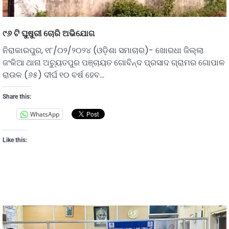
୯୬ ଟି ଘୁଷୁରୀ ଚୋରି ଅଭିଯୋଗ
ନିରାକାରପୁର, ୧୮/୦୨/୨୦୨୪ (ଓଡ଼ିଶା ସମାଚାର)- ଖୋରଧା ଜିଲ୍ଲା
ଜଂକିଆ ଥାନା ଅଚ୍ୟୁତପୁର ପଞ୍ଚାୟତ ଗୋବିନ୍ଦ ପ୍ରସାଦ ଗ୍ରାମର ଗୋପାଳ
ରାଉଳ (୬୫) ଦୀର୍ଘ ୧୦ ବର୍ଷ ହେବ…
Share this:
WhatsApp
Like this: