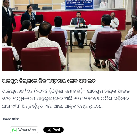
ଯାଜପୁର ଜିଲ୍ଲାରେ ଜିଲ୍ଲାସ୍ତରୀୟ ଲୋକ ଅଦାଲତ
ଯାଜପୁର,୨୭/୦୭/୨୦୨୫ (ଓଡ଼ିଶା ସମାଚାର)- ଯାଜପୁର ଜିଲ୍ଲା ଆଇନ
ସେବା ପ୍ରାଧିକରଣ ଆନୁକୁଲ୍ୟରେ ଆଜି ୨୭.୦୭.୨୦୨୫ ତାରିଖ ରବିବାର
ଧାରା ୧୩୮ ଅନ୍ତର୍ଭୁକ୍ତ ଏନ. ଆଇ, ଆକ୍ଟ ସମ୍ବନ୍ଧରେ…
Share this:
WhatsApp