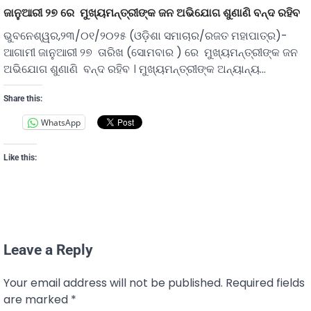
ଜାନୁଆରୀ ୨୭ ରେ ମୁଖ୍ୟମନ୍ତ୍ରୀଙ୍କ ଜନ ଅଭିଯୋଗ ଶୁଣାଣି ବନ୍ଦ ରହିବ
ଭୁବନେଶ୍ୱର,୨୩/୦୧/୨୦୨୫ (ଓଡ଼ିଶା ସମାଚାର/ରଜତ ମହାପାତ୍ର)-
ଆଗାମୀ ଜାନୁଆରୀ ୨୭ ତାରିଖ (ସୋମବାର ) ରେ ମୁଖ୍ୟମନ୍ତ୍ରୀଙ୍କ ଜନ
ଅଭିଯୋଗ ଶୁଣାଣି ବନ୍ଦ ରହିବ । ମୁଖ୍ୟମନ୍ତ୍ରୀଙ୍କ ଅନ୍ୟାନ୍ୟ…
Share this:
WhatsApp
Like this:
Leave a Reply
Your email address will not be published.
Required fields
are marked
*