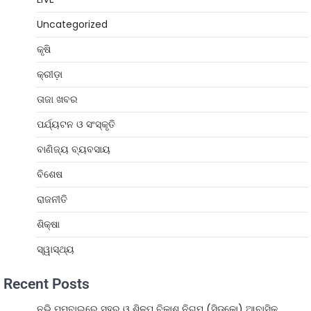
Uncategorized
କୃଷି
କ୍ରୀଡ଼ା
ତାଜା ଖବର
ପର୍ଯ୍ୟଟନ ଓ ସଂସ୍କୃତି
ବାଣିଜ୍ୟ ବ୍ୟବସାୟ
ବିଶେଷ
ରାଜନୀତି
ଶିକ୍ଷା
ସ୍ୱାସ୍ଥ୍ୟ
Recent Posts
ନଭି ମୁମ୍ବାଇରେ ସହର ଓ ଶିଳ୍ପ ବିକାଶ ନିଗମ (ସିଡ୍‌କୋ) ଆବାସିକ