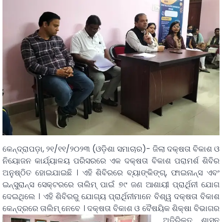
କେନ୍ଦ୍ରାପଡ଼ା, ୨୧/୧୧/୨୦୨୩ (ଓଡ଼ିଶା ସମାଚାର)- ଜିଲା ଦକ୍ଷତା ବିକାଶ ଓ
ନିୟୋଜନ କାର୍ଯ୍ୟାଳୟ ପରିସରରେ ଏକ ଦକ୍ଷତା ବିକାଶ ପରାମର୍ଶ ଶିବିର
ଅନୁଷ୍ଠିତ ହୋଇଯାଇଛି । ଏହି ଶିବିରରେ ବ୍ୟାଙ୍କିଙ୍ଗ୍, ଫାଇନାନ୍ସ ଏବଂ
ଇନ୍ସୁରାନ୍ସ ସେକ୍ଟରରେ ତାଲିମ୍ ପାଇଁ ୭୯ ଜଣ ଆଶାୟୀ ପ୍ରାର୍ଥିନୀ ଯୋଗ
ଦେଇଥିଲେ । ଏହି ଶିବିରରୁ ଯୋଗ୍ୟ ପ୍ରାର୍ଥିନୀମାନେ ବିଶ୍ୱ ଦକ୍ଷତା ବିକାଶ
କେନ୍ଦ୍ରରେ ତାଲିମ୍ ନେବେ ।
ଦକ୍ଷତା ବିକାଶ ଓ ବୈଷୟିକ ଶିକ୍ଷା ବିଭାଗର
ଅତିରିକ୍ତ ଶାସନ