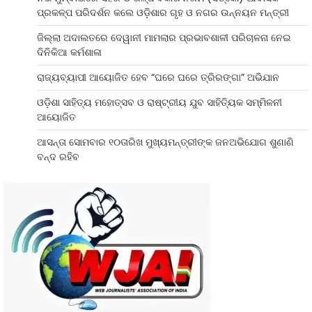
ପ୍ରକଳ୍ପ ପରିଦର୍ଶନ କଲେ ଓଡ଼ିଶାର ଗୃହ ଓ ନଗର ଉନ୍ନୟନ ମନ୍ତ୍ରୀ
ଜିଲ୍ଲା ଅଦାଲତରେ ଦେୱାନୀ ମାମଲାର ପ୍ରଭାବଶାଳୀ ପରିଚାଳନା ନେଇ
ଦିନିକିଆ କର୍ମଶାଳା
ରାଜ୍ୟବ୍ୟାପୀ ଆୟୋଜିତ ହେବ “ଘରେ ଘରେ ତ୍ରିରଙ୍ଗା” ଅଭିଯାନ
ଓଡ଼ିଶା ସାହିତ୍ୟ ମହୋତ୍ସବ ଓ ରାଷ୍ଟ୍ରୀୟ ଯୁବ ସାହିତ୍ୟିକ ସମ୍ମିଳନୀ
ଆୟୋଜିତ
ଆସନ୍ତା ସୋମବାର ୧୦ତାରିଖ ମୁଖ୍ୟମନ୍ତ୍ରୀଙ୍କ ଜନଅଭିଯୋଗ ଶୁଣାଣି
ବନ୍ଦ ରହିବ