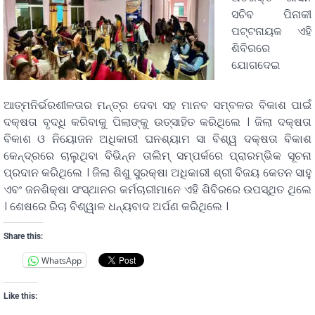
ସଚିବ ପିନାକୀ
ପଟ୍ଟନାୟକ ଏହି
ଶିବିରରେ
ଯୋଗଦେଇ
ଆତ୍ମନିର୍ଭରଶୀଳତାର ମନ୍ତ୍ର ଦେବା ସହ ମାନବ ସମ୍ବଳର ବିକାଶ ପାଇଁ
ଦକ୍ଷତା ବୃଦ୍ଧି କରିବାକୁ ପିଲାଙ୍କୁ ଉତ୍ସାହିତ କରିଥିଲେ । ଜିଲା ଦକ୍ଷତା
ବିକାଶ ଓ ନିୟୋଜନ ଅଧିକାରୀ ଘନଶ୍ୟାମ ସା ବିଶ୍ୱ ଦକ୍ଷତା ବିକାଶ
କେନ୍ଦ୍ରରେ ଚାଲୁଥିବା ବିଭିନ୍ନ ତାଲିମ୍ ସମ୍ପର୍କରେ ପ୍ରାରମ୍ଭିକ ସୂଚନା
ପ୍ରଦାନ କରିଥିଲେ । ଜିଲା ଶିଶୁ ସୁରକ୍ଷା ଅଧିକାରୀ ଶ୍ରୀ ବିଜୟ କେତନ ସାହୁ
ଏବଂ ଜନଶିକ୍ଷା ସଂସ୍ଥାନର କର୍ମଚାରୀମାନେ ଏହି ଶିବିରରେ ଉପସ୍ଥିତ ଥିଲେ
। ଶେଷରେ ରିଚା ବିଶ୍ୱାଳ ଧନ୍ୟବାଦ ଅର୍ପଣ କରିଥିଲେ ।
Share this:
WhatsApp
Like this: