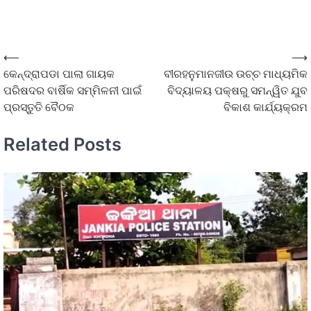
⟵
⟶
କେନ୍ଦ୍ରାପଡା ପାଲା ଗାୟକ
ବୀରହନୁମାନଜୀଉ ଉଚ୍ଚ ମାଧ୍ୟମିକ
ପରିଷଦର ବାର୍ଷିକ ସମ୍ମିଳନୀ ପାଇଁ
ବିଦ୍ୟାଳୟ ପକ୍ଷରୁ ସମନ୍ୱିତ ଯୁବ
ପ୍ରସ୍ତୁତି ବୈଠକ
ବିକାଶ କାର୍ଯ୍ୟକ୍ରମ
Related Posts