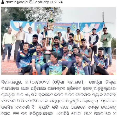
admin@odia
February 18, 2024
ନିରାକାରପୁର, ୧୮/୦୨/୨୦୨୪ (ଓଡ଼ିଶା ସମାଚାର)- ଖୋର୍ଦ୍ଧା ଜିଲ୍ଲା
ରାମେଶ୍ବର ଖେଳ ପଡ଼ିଆରେ ରାମେଶ୍ବର କ୍ରିକେଟ କ୍ଳବ୍ ଆନୁକୁଲ୍ୟରେ
ଚାଲିଥିବା ଆର ଏନ୍ ସି ସି କ୍ରିକେଟ କପର ଆଜିର ଫାଇନାଲ ମ୍ୟାଚ ଓଳସିଂହ
ଏମଏସସି ସି ଓ ଏମବିସି ମୋଟା ମଧ୍ୟରେ ଅନୁଷ୍ଠିତ ହୋଇଥିଲା। ପ୍ରଥମେ
ଓଳସିଂହ ଏମଏସସି ସି ବ୍ୟାଟିଂ କରି ୧୭.୪ ଓଭରରେ ସମସ୍ତ ଉଇକେଟ୍
ହରାଇ ୧୨୧ ରନ କରିଥିବାବେଳେ ଏମବିସି ମୋଟା ୧୫.୪ ଓଭର ରେ ୪