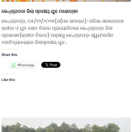
କେନ୍ଦ୍ରାପଡା ଜିଲା ସ୍ତରୀୟ ଯୁବ ମହୋତ୍ସବ
କେନ୍ଦ୍ରାପଡ଼ା, ୦୫/୧୨/୨୦୨୫(ଓଡ଼ିଶା ସମାଚାର)-ଓଡିଶା ସରକାରଙ୍କ
କ୍ରୀଡା ଓ ଯୁବ ସେବା ବିଭାଗ ପ୍ରାୟୋଜିତରେ କେନ୍ଦ୍ରାପଡ଼ା ଜିଲା
ପ୍ରଶାସନ(କ୍ରୀଡା ବିଭାଗ) ପକ୍ଷରୁ କେନ୍ଦ୍ରାପଡ଼ା ସ୍ୱୟଂଶାସିତ
ମହାବିଦ୍ୟାଳୟରେ ଜିଲାସ୍ତରୀୟ ଯୁବ…
Share this:
WhatsApp
Like this: