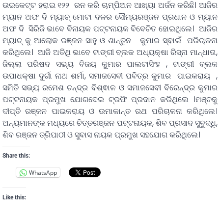
ଉଇକେଟ୍ଟ ହରାଇ ୧୨୨ ରନ କରି ଚାମ୍ପିଅନ ଆଖ୍ୟା ଅର୍ଜନ କରିଛି। ଆଜିର
ମ୍ୟାନ ଅଫ ଦି ମ୍ୟାଚ୍ ମୋଟା ଦଳର ସୌମ୍ୟରଞ୍ଜନ ପ୍ରଧାନ ଓ ମ୍ୟାନ
ଅଫ ଦି ସିରିଜି ଭାବେ ବିନାୟକ ପଟ୍ଟନାୟକ ବିବେଚିତ ହୋଇଥିଲେ। ଆଜିର
ମ୍ୟାଚ୍ କୁ ଆଲୋକ ରଞ୍ଜନ ସାହୁ ଓ ଶାନ୍ତୁନ କୁମାର ସ୍ବାଇଁ ପରିଚାଳନା
କରିଥିଲେ। ଆଜି ଅତିଥି ଭାବେ ଟାଙ୍ଗୀ ବ୍ଲକ ଅଧ୍ୟକ୍ଷା ରିସ୍ନା ମାନ୍ଧାତା,
ଜିଲ୍ଲା ପରିଷଦ ସଭ୍ୟ ବିଜୟ କୁମାର ପାଲଟାସିଂହ , ଟାଙ୍ଗୀ ବ୍ଲକ
ଉପାଧକ୍ଷା ଦୁର୍ଗା ନାଥ ଶର୍ମା, ସମାଜସେବୀ ପବିତ୍ର କୁମାର ପାଇକରାୟ ,
ସମିତି ସଭ୍ୟ ରମେଶ ଚନ୍ଦ୍ର ବିଶ୍ଵାଳ ଓ ସମାଜସେବୀ ବିରେନ୍ଦ୍ର କୁମାର
ପଟ୍ଟନାୟକ ପ୍ରମୁଖ ଯୋଗଦେଇ ଟ୍ରଫି ପ୍ରଦାନ କରିଥିଲେ ।ମଞ୍ଚକୁ
ଦୀପ୍ତି ରଞ୍ଜନ ପାଇକରାୟ ଓ ଉମାକାନ୍ତ ରଥ ପରିଚାଳନା କରିଥିଲେ।
ଅନ୍ୟମାନଙ୍କ ମଧ୍ୟରେ ଚିତ୍ତରଞ୍ଜନ ପଟ୍ଟନାୟକ, ଶିବ ପ୍ରସାଦ ସୁବୁଦ୍ଧି,
ଶିବ ରଞ୍ଜନ ତ୍ରିପାଠୀ ଓ ସୁବାସ ନାୟକ ପ୍ରମୁଖ ସହଯୋଗ କରିଥିଲେ।
Share this:
WhatsApp
Like this: