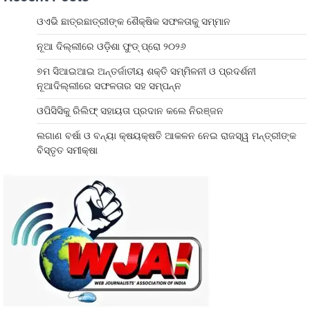
ଓଏଭି ଛାତ୍ରଛାତ୍ରୀଙ୍କ ଶୈକ୍ଷିକ ସଫଳତାକୁ ସମ୍ମାନ
ନୂଆ ଦିଲ୍ଲୀରେ ଓଡ଼ିଶା ଫୁଡ୍ ପ୍ରୋ ୨୦୨୬
୭ମ ସିଆଇଆଇ ଅନ୍ତର୍ଜାତୀୟ ଶକ୍ତି ସମ୍ମିଳନୀ ଓ ପ୍ରଦର୍ଶନୀ
ନୂଆଦିଲ୍ଲୀରେ ସଫଳତାର ସହ ସମ୍ପନ୍ନ
ଓପିସିସିକୁ ରିଲିଫ୍ ସହାୟତା ପ୍ରଦାନ କଲେ ନିରଞ୍ଜନ
ଲଗାଣ ବର୍ଷା ଓ ବନ୍ୟା କ୍ଷୟକ୍ଷତି ଆକଳନ ନେଇ ରାଜସ୍ୱ ମନ୍ତ୍ରୀଙ୍କ
ବିସ୍ତୃତ ସମୀକ୍ଷା