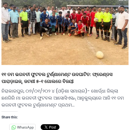
୧୧ ତମ ଭଗବତୀ ଫୁଟବଲ ଟୁର୍ଣ୍ଣାମେଣ୍ଟ ଉଦଘାଟିତ: ଫ୍ରେଣ୍ଡସ
ପାରାଡ଼ାଇଜ୍, ଜଟଣୀ ୫-୧ ଗୋଲରେ ବିଜୟୀ
ନିରାକାରପୁର, ୦୭/୦୧/୨୦୨ ୪ (ଓଡ଼ିଶା ସମାଚାର)- ଖୋର୍ଦ୍ଧା ଜିଲ୍ଲା
ଛଣଗିରି ମା ଭଗବତୀ ଫୁଟବଲ ଆସୋସିଏସନ୍ ଆନୁକୁଲ୍ୟରେ ଆଜି ୧୧ ତମ
ଭଗବତୀ ଫୁଟବଲ ଟୁର୍ଣ୍ଣାମେଣ୍ଟ ପ୍ରଥମ…
Share this:
WhatsApp