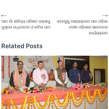
⟵
⟶
ଆମ ଗାଁ ସାହିତ୍ୟ ପରିଷଦ ପକ୍ଷରୁ
କମାଗୁରୁ ପଞ୍ଚାୟତରେ ଆମ ଓଡ଼ିଶା
ପୁସ୍ତକ ଉନ୍ମୋଚନ ଓ କବିତା ପାଠ
ନବୀନ ଓଡ଼ିଶାର ସଚେତନତା
କାର୍ଯ୍ୟକ୍ରମ
Related Posts