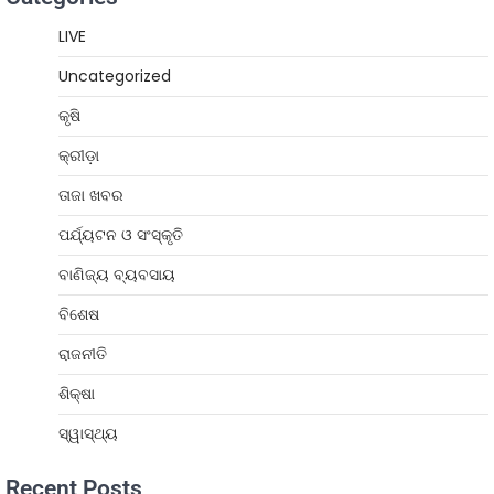
LIVE
Uncategorized
କୃଷି
କ୍ରୀଡ଼ା
ତାଜା ଖବର
ପର୍ଯ୍ୟଟନ ଓ ସଂସ୍କୃତି
ବାଣିଜ୍ୟ ବ୍ୟବସାୟ
ବିଶେଷ
ରାଜନୀତି
ଶିକ୍ଷା
ସ୍ୱାସ୍ଥ୍ୟ
Recent Posts