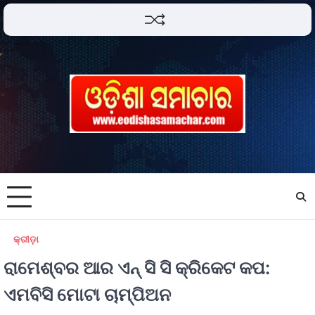
କ୍ରୀଡ଼ା
ରାମେଶ୍ବର ଆର ଏନ୍ ସି ସି କ୍ରିକେଟ କପ:
ଏମବିସି ମୋଟା ଚାମ୍ପିଅନ