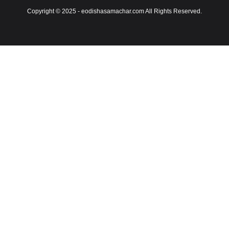
Copyright © 2025 - eodishasamachar.com All Rights Reserved.