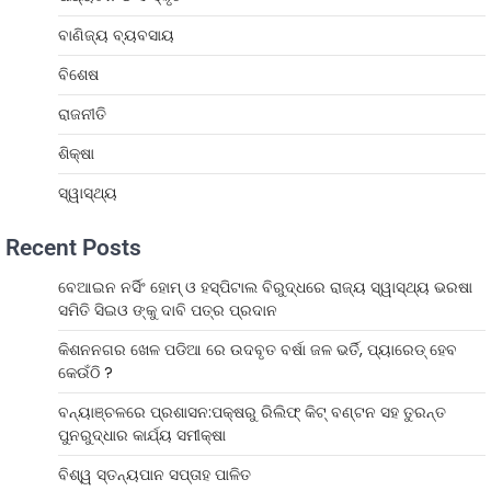
ବାଣିଜ୍ୟ ବ୍ୟବସାୟ
ବିଶେଷ
ରାଜନୀତି
ଶିକ୍ଷା
ସ୍ୱାସ୍ଥ୍ୟ
Recent Posts
ବେଆଇନ ନର୍ସିଂ ହୋମ୍ ଓ ହସ୍ପିଟାଲ ବିରୁଦ୍ଧରେ ରାଜ୍ୟ ସ୍ୱାସ୍ଥ୍ୟ ଭରଷା
ସମିତି ସିଇଓ ଙ୍କୁ ଦାବି ପତ୍ର ପ୍ରଦାନ
କିଶନନଗର ଖେଳ ପଡିଆ ରେ ଉଦବୃତ ବର୍ଷା ଜଳ ଭର୍ତି, ପ୍ୟାରେଡ୍ ହେବ
କେଉଁଠି ?
ବନ୍ୟାଞ୍ଚଳରେ ପ୍ରଶାସନ:ପକ୍ଷରୁ ରିଲିଫ୍ କିଟ୍ ବଣ୍ଟନ ସହ ତୁରନ୍ତ
ପୁନରୁଦ୍ଧାର କାର୍ଯ୍ୟ ସମୀକ୍ଷା
ବିଶ୍ୱ ସ୍ତନ୍ୟପାନ ସପ୍ତାହ ପାଳିତ