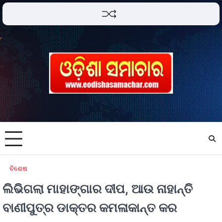
ବିଶେଷ
ଲିଭିଗଲା ମାହାଙ୍ଗାର ଦୀପ, ଆଉ ନାହାନ୍ତି
ବାଣୀପୁତ୍ର ଡାକ୍ତର କମଳାକାନ୍ତ କର