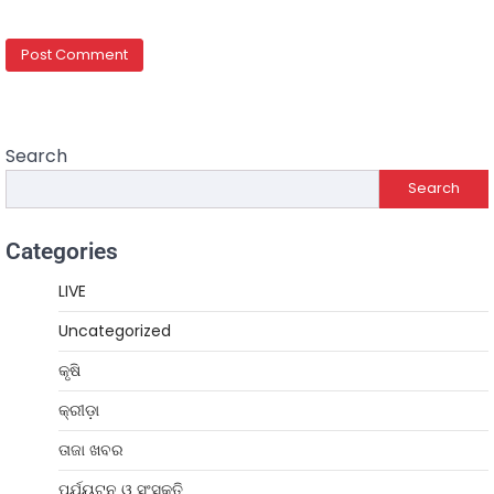
Search
Search
Categories
LIVE
Uncategorized
କୃଷି
କ୍ରୀଡ଼ା
ତାଜା ଖବର
ପର୍ଯ୍ୟଟନ ଓ ସଂସ୍କୃତି