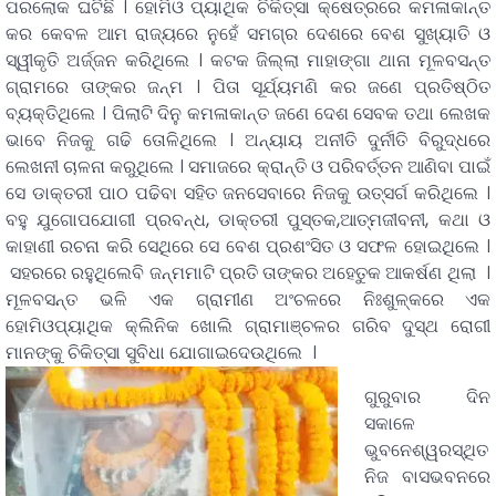
ପରଲୋକ ଘଟିଛି । ହୋମିଓ ପ୍ୟାଥିକ ଚିକିତ୍ସା କ୍ଷେତ୍ରରେ କମଳାକାନ୍ତ
କର କେବଳ ଆମ ରାଜ୍ୟରେ ନୁହେଁ ସମଗ୍ର ଦେଶରେ ବେଶ ସୁଖ୍ୟାତି ଓ
ସ୍ୱୀକୃତି ଅର୍ଜ୍ଜନ କରିଥିଲେ । କଟକ ଜିଲ୍ଲା ମାହାଙ୍ଗା ଥାନା ମୂଳବସନ୍ତ
ଗ୍ରାମରେ ତାଙ୍କର ଜନ୍ମ । ପିତା ସୂର୍ଯ୍ୟମଣି କର ଜଣେ ପ୍ରତିଷ୍ଠିତ
ବ୍ୟକ୍ତିଥିଲେ । ପିଲାଟି ଦିନୁ କମଳାକାନ୍ତ ଜଣେ ଦେଶ ସେବକ ତଥା ଲେଖକ
ଭାବେ ନିଜକୁ ଗଢି ତୋଳିଥିଲେ । ଅନ୍ୟାୟ ଅନୀତି ଦୁର୍ନୀତି ବିରୁଦ୍ଧରେ
ଲେଖନୀ ଚାଳନା କରୁଥିଲେ । ସମାଜରେ କ୍ରାନ୍ତି ଓ ପରିବର୍ତ୍ତନ ଆଣିବା ପାଇଁ
ସେ ଡାକ୍ତରୀ ପାଠ ପଢିବା ସହିତ ଜନସେବାରେ ନିଜକୁ ଉତ୍ସର୍ଗ କରିଥିଲେ ।
ବହୁ ଯୁଗୋପଯୋଗୀ ପ୍ରବନ୍ଧ, ଡାକ୍ତରୀ ପୁସ୍ତକ,ଆତ୍ମଜୀବନୀ, କଥା ଓ
କାହାଣୀ ରଚନା କରି ସେଥିରେ ସେ ବେଶ ପ୍ରଶଂସିତ ଓ ସଫଳ ହୋଇଥିଲେ ।
ସହରରେ ରହୁଥିଲେବି ଜନ୍ମମାଟି ପ୍ରତି ତାଙ୍କର ଅହେତୁକ ଆକର୍ଷଣ ଥିଲା ।
ମୂଳବସନ୍ତ ଭଳି ଏକ ଗ୍ରାମୀଣ ଅଂଚଳରେ ନିଃଶୁଳ୍କରେ ଏକ
ହୋମିଓପ୍ୟାଥିକ କ୍ଲିନିକ ଖୋଲି ଗ୍ରାମାଞ୍ଚଳର ଗରିବ ଦୁସ୍ଥ ରୋଗୀ
ମାନଙ୍କୁ ଚିକିତ୍ସା ସୁବିଧା ଯୋଗାଇଦେଉଥିଲେ ।
ଗୁରୁବାର ଦିନ
ସକାଳେ
ଭୁବନେଶ୍ୱରସ୍ଥିତ
ନିଜ ବାସଭବନରେ