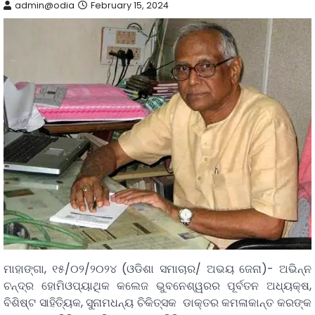
admin@odia
February 15, 2024
ମାହାଙ୍ଗା, ୧୫/୦୨/୨୦୨୪ (ଓଡିଶା ସମାଚାର/ ଅଭୟ ଜେନା)- ଅଭିନ୍ନ
ଚନ୍ଦ୍ର ହୋମିଓପ୍ୟାଥିକ କଲେଜ ଭୁବନେଶ୍ୱରର ପୂର୍ବତନ ଅଧ୍ୟକ୍ଷ,
ବିଶିଷ୍ଟ ସାହିତ୍ୟିକ, ସୁନାମଧନ୍ୟ ଚିକିତ୍ସକ ଡାକ୍ତର କମଳାକାନ୍ତ କରଙ୍କ