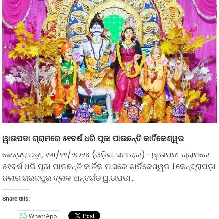
ୱାଉପଡା ଗ୍ରାମରେ ୫୧ବର୍ଷ ଧରି ପୂଜା ପାଉଛନ୍ତି କାର୍ତିକେଶ୍ୱର
କେନ୍ଦ୍ରାପଡ଼ା, ୧୩/୧୧/୨୦୨୪ (ଓଡ଼ିଶା ସମାଚାର)- ୱାଉପଡା ଗ୍ରାମରେ
୫୧ବର୍ଷ ଧରି ପୂଜା ପାଉଛନ୍ତି କାର୍ତିକ ମାସରେ କାର୍ତିକେଶ୍ୱର । କେନ୍ଦ୍ରାପଡ଼ା
ଜିଲାର ଗରଦପୁର ବ୍ଲକ ଅନ୍ତର୍ଗତ ୱାଉପଡା…
Share this:
WhatsApp