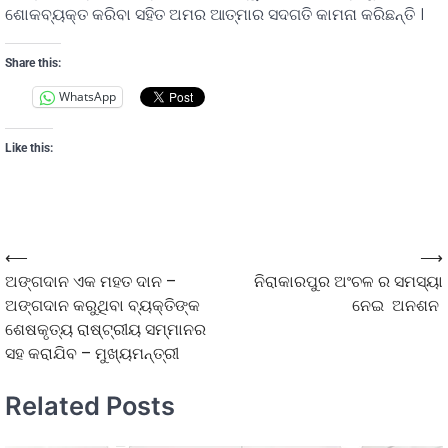
ଶୋକବ୍ୟକ୍ତ କରିବା ସହିତ ଅମର ଆତ୍ମାର ସଦଗତି କାମନା କରିଛନ୍ତି ।
Share this:
WhatsApp
Like this:
⟵
⟶
ଅଙ୍ଗଦାନ ଏକ ମହତ ଦାନ –
ନିରାକାରପୁର ଅଂଚଳ ର ସମସ୍ୟା
ଅଙ୍ଗଦାନ କରୁଥିବା ବ୍ୟକ୍ତିଙ୍କ
ନେଇ ଅନଶନ
ଶେଷକୃତ୍ୟ ରାଷ୍ଟ୍ରୀୟ ସମ୍ମାନର
ସହ କରାଯିବ – ମୁଖ୍ୟମନ୍ତ୍ରୀ
Related Posts