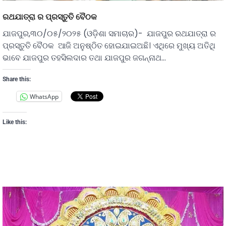
ରଥଯାତ୍ରା ର ପ୍ରସ୍ତୁତି ବୈଠକ
ଯାଜପୁର,୩୦/୦୫/୨୦୨୫ (ଓଡ଼ିଶା ସମାଚାର)- ଯାଜପୁର ରଥଯାତ୍ରା ର
ପ୍ରସ୍ତୁତି ବୈଠକ ଆଜି ଅନୁଷ୍ଠିତ ହୋଇଯାଇଅଛି। ଏଥିରେ ମୁଖ୍ୟ ଅତିଥି
ଭାବେ ଯାଜପୁର ତହସିଲଦାର ତଥା ଯାଜପୁର ଜଗନ୍ନାଥ…
Share this:
WhatsApp
Like this: