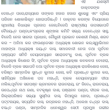
ଏହି ଯଶସ୍ବୀ
ଡାକ୍ତରଙ୍କ
ଦେହାନ୍ତ ପରେ,ରାଜ୍ୟରେ ତାଙ୍କର ହଜାର ହଜାର ଶୁଭେଛୁ ଏବଂ ପ୍ରିୟ
ପରିଜନ ଶୋକାଭିଭୂତ ହୋଇପଡିଛନ୍ତି । ଡାକ୍ତର କରଙ୍କ ବିୟୋଗରେ
ସ୍ଥାନୀୟ ବିଧାୟକ ପ୍ରତାପ ଜେନା,ବିଜେପି ରାଷ୍ଟ୍ରୀୟ ଉପସଭାପତି
ବୈଜୟନ୍ତ ପଣ୍ଡା,କଂଗ୍ରେସ ଶୃଙ୍ଖଳା କମିଟି ସଭ୍ୟ ଦେବେନ୍ଦ୍ର ସାହୁ,
ବିଜେପି ନେତା ସାରଦା ପ୍ରଧାନ, ଚୌଧୁରୀ ପ୍ରଭାତ କେଶରୀ ମିଶ୍ର, ଶରତ
କର – ଅନିମା କର ଫାଉଣ୍ଡେସନ ଅଧ୍ୟକ୍ଷ ଶୋଭନ କର,ସ୍ୱାଭିମାନ
ମାହାଙ୍ଗା ଅଧ୍ୟକ୍ଷ ଜୟନ୍ତ ଦାସ, ସମାଜବାଦୀ ନେତା ତଥା ପୂର୍ବତନ
ପଞ୍ଚାୟତ ସମିତି ଚେୟାରମ୍ୟାନ ସରୋଜବଂଧୁ ଦାଶ, ପୂର୍ବତନ ବ୍ଲକ
ଅଧ୍ୟକ୍ଷ କିଶୋର ସିଂ, ପୂର୍ବତନ ବ୍ଲକ ଅଧ୍ୟାକ୍ଷା କନକଳତା ବେହେରା,
ବିଜେଡି ବ୍ଲକ ସଭାପତି ତଥା ପୂର୍ବତନ ବ୍ଲକ ଅଧ୍ୟକ୍ଷ ରାଜକିଶୋର ଜେନା,
ବରିଷ୍ଠ ସାମ୍ବାଦିକ ସୁମନ୍ତ କୁମାର ଜେନା, କବି ପ୍ରଶାନ୍ତ କୁମାର କର,
ସାହିତ୍ୟିକ ଅଖିଳେଶ ପଦ ମହାନ୍ତି, ବ୍ଲକ ଚେୟାରମ୍ୟାନ ଦୀପା
ମଲିକ,ପୂର୍ବତନ ସରପଞ୍ଚ ଭ୍ରମରବର ରାଉତରାୟ, ଇଂ ଜିତେନ୍ ରାଉତରାୟ,
ଉପେନ୍ଦ୍ର ନାଥ ରଣା, ବଟକୃଷ୍ଣ ଦାଶ, ପଞ୍ଚାନନ ପଣ୍ଡା, ଦୀପକ ଦାଶ,
ଜିଲ୍ଲାପରିଷଦ ସଭ୍ୟା ସୁସ୍ମିତା ଦାସ, ରିଆଜୁଲ ହୋଦା, ପ୍ରଶାନ୍ତ
ପଟ୍ଟନାୟକ, ସତ୍ୟଜିତ ଦାସ, ରତ୍ନାକର ମହାନ୍ତି, ଅଲେଖ ଚନ୍ଦ୍ର ଦାସ,
ବସନ୍ତ ପଣ୍ଡା, ସାମ୍ବାଦିକ ଧନେଶ୍ୱର ସେଠୀ ପ୍ରମୁଖ ଗଭୀର