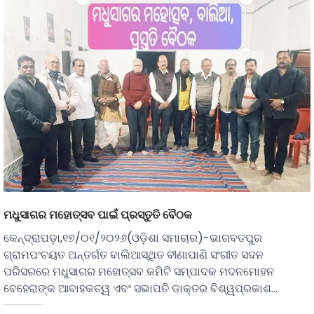
ମଧୁସାଗର ମହୋତ୍ସବ ପାଇଁ ପ୍ରସ୍ତୁତି ବୈଠକ
କେନ୍ଦ୍ରାପଡ଼ା,୧୭/୦୧/୨୦୨୬(ଓଡ଼ିଶା ସମାଚାର)-ଭାଗବତପୁର
ଗ୍ରାମପଂଚୟତ ଅନ୍ତର୍ଗତ ବାଲିଆସ୍ଥିତ ବୀଣାପାଣି ସଂଗୀତ ସଦନ
ପରିସରରେ ମଧୁସାଗର ମହୋତ୍ସବ କମିଟି ସମ୍ପାଦକ ମଦନମୋହନ
ବେହେରାଙ୍କ ଆବାହକତ୍ୱ ଏବଂ ସଭାପତି ଡାକ୍ତର ବିଶ୍ୱପ୍ରକାଶ…