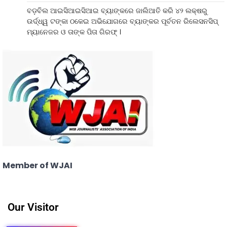
ବଡ଼ବିଲ ଆଇସିଆଇସିଆଇ ବ୍ୟାଙ୍କରେ ଜାଲିଆତି କରି ୪୨ ଲକ୍ଷରୁ
ଉର୍ଦ୍ଧ୍ୱ ଟଙ୍କା ଠକେଇ ଅଭିଯୋଗରେ ବ୍ୟାଙ୍କର ପୂର୍ବତନ ରିଲେସନସିପ୍
ମ୍ୟାନେଜର ଓ ତାଙ୍କ ପିତା ଗିରଫ୍ ।
Member of WJAI
Our Visitor