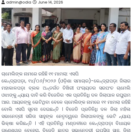
admin@odia
June 14, 2026
ଚାମେଲିଙ୍କ ନାମରେ ରହିଛି ୧୧ ମାମଲା: ଏସପି
କେନ୍ଦ୍ରାପଡ଼ା, ୧୪/୦୬/୨୦୨୬ (ଓଡ଼ିଶା ସମାଚାର)-କେନ୍ଦ୍ରାପଡ଼ା ଜିଲାର
ମହାକାଳପଡ଼ା ବ୍ଲକ ଅନ୍ତର୍ଗତ ତିଖିରୀ ପଂଚାୟତର ସରପଂଚ ଚାମେଲି
ଓଝାଙ୍କୁ ନ୍ୟାୟ ଦାବି କରି ବିଜେଡିର ଏକ ପ୍ରତିନିଧି ଦଳ ଜିଲାପାଳ ରଘୁରାମ
ଆର. ଆୟରଙ୍କୁ ଭେଟିଥିବା ବେଳେ ଚାମେଲିଙ୍କ ନାମରେ ୧୧ ମାମଲା ରହିଛି
ବୋଲି ଏସପି ସୂଚନା ଦେଇଛନ୍ତି । ବିଜେଡି ପ୍ରତିନିଧି ଦଳ ଜିଲା ମହିଳା
ସଭାନେତ୍ରୀ ସରିତା ସାହୁଙ୍କ ନେତୃତ୍ୱରେ ଜିଲାପାଳଙ୍କୁ ଭେଟି ନ୍ୟାୟ
ଭିକ୍ଷା କରିଛନ୍ତି । ଏହି ପ୍ରତିନିଧି ମଣ୍ଡଳୀରେ କେନ୍ଦ୍ରାପଡ଼ା ବିଧାୟକ
ଗଣେଶ୍ୱର ବେହେରା, ବିଜେଡି ଛାତ୍ର ସଭାନେତ୍ରୀ ଇପସିତା ସାହୁ, ଜିଲା