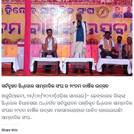
ସର୍ବବୃହତ ହିନ୍ଦୋଳ ସାମ୍ବାଦିକ ସଂଘ ର ୨୯ତମ ବାର୍ଷିକ ଉତ୍ସବ
ଖଜୁରିଆକଟା, ୨୫/୦୧/୨୦୨୬(ଓଡ଼ିଶା ସମାଚାର)- ଢେଙ୍କାନାଳ ଜିଲ୍ଲା
ହିନ୍ଦୋଳ ବିଧାନସଭା ଅନ୍ତର୍ଗତ ସର୍ବପୁରାତନ ପଞ୍ଜିକୃତ ହିନ୍ଦୋଳ ସାମ୍ବାଦିକ
ସଂଘର ୨୯ତମ ବାର୍ଷିକ ଉତ୍ସବ ମହାସମାରୋହରେ ପାଳିତ ହୋଇଯାଇଛି।
ସାମ୍ବାଦିକ ସଂଘ…
Share this: