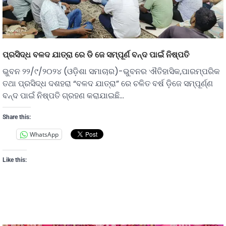
ପ୍ରସିଦ୍ଧ ବଳଦ ଯାତ୍ରା ରେ ଡି ଜେ ସମ୍ପୂର୍ଣ ବନ୍ଦ ପାଇଁ ନିଷ୍ପତି
ଭୁବନ ୨୨/୯/୨୦୨୪ (ଓଡ଼ିଶା ସମାଚାର)-ଭୁବନର ଐତିହାସିକ,ପାରମ୍ପରିକ
ତଥା ପ୍ରସିଦ୍ଧ ଦଶହରା “ବଳଦ ଯାତ୍ରା” ରେ ଚଳିତ ବର୍ଷ ଡ଼ିଜେ ସମ୍ପୂର୍ଣ୍ଣ
ବନ୍ଦ ପାଇଁ ନିଷ୍ପତି ଗ୍ରହଣ କରାଯାଇଛି…
Share this:
WhatsApp
Like this: