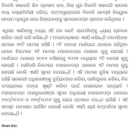
ବିଜେଡି ସଭାପତି ଶିବ ପ୍ରସାଦ ଭଳ, ଜିଲା ଯୁବ ବିଜେଡି ସଭାପତି ରାଜେଶ
ଦାସ, ଜ୍ୟୋତିର୍ମୟୀ ପରିଡ଼ା, ପଟ୍ଟାମୁଣ୍ଡାଇର ବିଜେଡି ନେତ୍ରୀ ରିଜୱାନା
ବେଗମ ପ୍ରମୁଖ ଯାଇ ଜିଲାପାଳଙ୍କୁ ସ୍ମାରକପତ୍ର ପ୍ରଦାନ କରିଥିଲେ ।
ଏଥିସହ ଏସପିଙ୍କୁ ମଧ୍ୟ ଏହି ଦଳ ଭେଟି ଚାମେଲିଙ୍କୁ ନ୍ୟାୟ ପ୍ରଦାନ
କରିବା ପାଇଁ ଦାବି କରିଛନ୍ତି । ଅପରପକ୍ଷରେ ଏସପି କହିଛନ୍ତି ଚମେଲିଙ୍କ
ନାମରେ ୧୧ଟି ମାମଲା ରହିଛି । ୯ଟି ମାମଲା ମାର୍ଶଘାଇ ଥାନାରେ ରହିଥିବା
ବେଳେ ନିକଟରେ ୨ଟି ମାମଲା ମହାକାଳପଡ଼ା ଥାନାରେ ରୁଜୁ ହୋଇଛି ।
ମାର୍ଶଘାଇ ଥାନାରେ ୨୦୧୬ ମସିହାରେୁ ୨୦୨୫ ମଧ୍ୟରେ ୯ଟି ମାମଲା ରୁଜୁ
ହୋଇଛି । ସେହିପରି ନିକଟରେ ମହାକାଳପଡ଼ା ଥାନାରେ ୨ଟି ମାମଲା ରୁଜୁ
ହୋଇଛି ବୋଲି ଏସପି ସୂଚନା ଦେଇଛନ୍ତି । ଏହି ମାମଲା ଗୁଡିକ ମଧ୍ୟରେ
ରହିଛି ସରକାରୀ ଅଧିକାରୀଙ୍କୁ ଦୁର୍ବ୍ୟବହାର କରିବା, ଗାଲିଗୁଲଜ କରିବା, ନିଜ
ପଂଚାୟତରେ ଦଙ୍ଗା ସୃଷ୍ଟି କରିବା ପାଇଁ ଉସକାଇବା ଇତ୍ୟାଦି ।
ମହାକାଳପଡ଼ା ଥାନାଧିକାରୀଙ୍କ ସୂଚନା ଅନୁଯାୟୀ ମହାକାଳପଡ଼ା ଥାନାରେ
୧୭୦/୨୦୨୬ ଓ ୧୭୧/୨୦୨୬ ରୁଜୁ ହୋଇ ଘଟଣାର ତଦନ୍ତ ଚାଲିଛି । ଏହି
ସମସ୍ତ ମାମଲାର ଚାର୍ଜସିଟ ହୋଇଛି ବୋଲି ଏସପି ଶ୍ରୀ କଟ୍ଟାରିଆ ସୂଚନା
ଦେଇଛନ୍ତି ।
Share this: