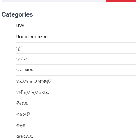
Categories
LIVE
Uncategorized
କୃଷି
କ୍ରୀଡ଼ା
ତାଜା ଖବର
ପର୍ଯ୍ୟଟନ ଓ ସଂସ୍କୃତି
ବାଣିଜ୍ୟ ବ୍ୟବସାୟ
ବିଶେଷ
ରାଜନୀତି
ଶିକ୍ଷା
ସ୍ୱାସ୍ଥ୍ୟ