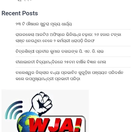
Recent Posts
୨୩ ଟି ଔଷଧର ଖୁଚୁରା ମୂଲ୍ୟ ଧାର୍ଯ୍ୟ
ରାଉରକେଲା ଆରଟିଓ ଅଫିସ୍‌ରେ ଭିଜିଲାନ୍ସ ଚଢ଼ାଉ: ୨୬ ହଜାର ଟଙ୍କା
ଲାଞ୍ଚ ନେଉଥିବା ବେଳେ ୨ କର୍ମଚାରୀ ଧରାପଡ଼ି ଗିରଫ
ଚିତ୍ରଶିଳ୍ପୀ ପ୍ରବୀର କୁମାର ଦଳାଇଙ୍କ ପି. ଏଚ. ଡି. ଲାଭ
ବୀଣାଭାରତୀ ବିଦ୍ୟାମନ୍ଦିରରେ ୨୫ତମ ବାର୍ଷିକ ବିଜ୍ଞାନ ମେଳା
ବାଲେଶ୍ୱର ଜିଲ୍ଲାର ବନ୍ୟା ପ୍ରଭାବିତ କୁରୁଡ଼ିହା ପଞ୍ଚାୟତ ପରିଦର୍ଶନ
କଲେ ଉପମୁଖ୍ୟମନ୍ତ୍ରୀ ପ୍ରଭାତୀ ପରିଡ଼ା