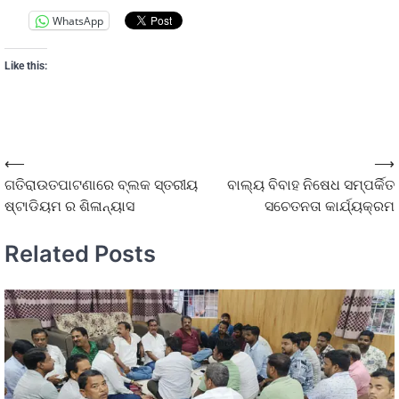
WhatsApp
Like this:
⟵
⟶
ଗତିରାଉତପାଟଣାରେ ବ୍ଲକ ସ୍ତରୀୟ
ବାଲ୍ୟ ବିବାହ ନିଷେଧ ସମ୍ପର୍କିତ
ଷ୍ଟାଡିୟମ ର ଶିଳାନ୍ୟାସ
ସଚେତନତା କାର୍ଯ୍ୟକ୍ରମ
Related Posts