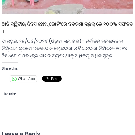
ଆଜି ଦ୍ୱିତୀୟ ଦିବସ ହୋମ୍ ଭୋଟିଂରେ ବଡଚଣା ବ୍ଳକ୍ ରେ ୧୦୦% ସଫଳତା
।
ଯାଜପୁର, ୨୭/୦୫/୨୦୨୪ (ଓଡ଼ିଶା ସମାଚାର)- ନିର୍ବାଚନ କମିଶନଙ୍କ
ନିର୍ଦ୍ଧେଶ କ୍ରମେ ଏକକାଳୀନ ଲୋକସଭା ଓ ବିଧାନସଭା ନିର୍ବାଚନ-୨୦୨୪
ନିମନ୍ତେ ଗଣତନ୍ତ୍ର ଶାସନ ବ୍ୟବସ୍ଥାକୁ ଅଧିକରୁ ଅଧିକ ସୁଦୃଢ…
Share this:
WhatsApp
Like this:
Leave a Reply