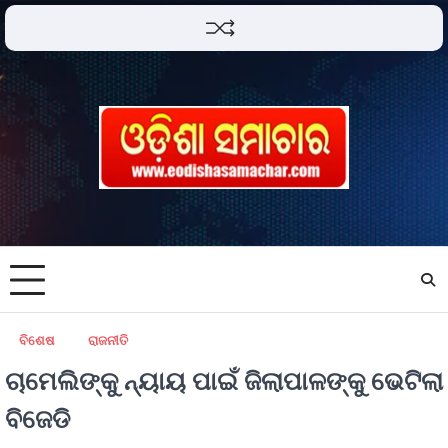
ବିଶେଷ
ରାଜନୀତି
ଚାମେଲିଙ୍କୁ ନ୍ୟାୟ ପାଇଁ ଜିଲାପାଳଙ୍କୁ ଭେଟିଲା
ବିଜେଡି