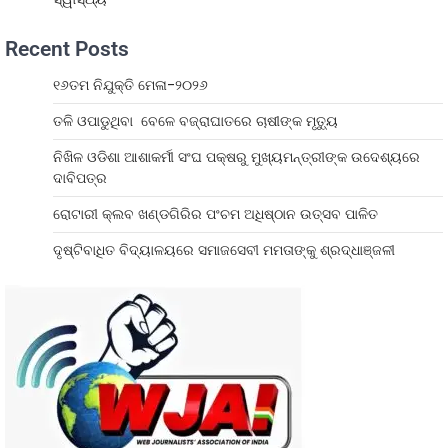
Recent Posts
୧୬ତମ ନିଯୁକ୍ତି ମେଳା-୨୦୨୬
ତଳି ଓପାଡୁଥିବା ବେଳେ ବଜ୍ରାଘାତରେ ଚାଷୀଙ୍କ ମୃତ୍ୟୁ
ନିଖିଳ ଓଡିଶା ଆଶାକର୍ମୀ ସଂଘ ପକ୍ଷରୁ ମୁଖ୍ୟମନ୍ତ୍ରୀଙ୍କ ଉଦେଶ୍ୟରେ
ଦାବିପତ୍ର
ରୋଟାରୀ କ୍ଲବ ଖଣ୍ଡଗିରିର ପଂଚମ ଅଧିଷ୍ଠାନ ଉତ୍ସବ ପାଳିତ
ଦୃଷ୍ଟିବାଧିତ ବିଦ୍ୟାଳୟରେ ସମାଜସେବୀ ମମତାଙ୍କୁ ଶ୍ରଦ୍ଧାଞ୍ଜଳୀ