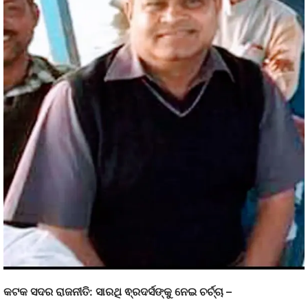
କଟକ ସଦର ରାଜନୀତି: ସାରଥି ଵ୍ରଦର୍ସଙ୍କୁ ନେଇ ଚର୍ଚ୍ଚା –