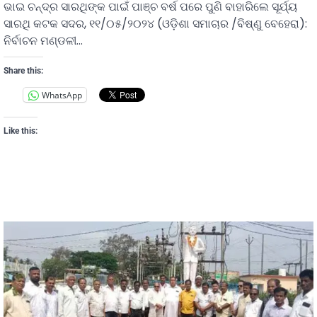
ଭାଇ ଚନ୍ଦ୍ର ସାରଥିଙ୍କ ପାଇଁ ପାଞ୍ଚ ବର୍ଷ ପରେ ପୁଣି ବାହାରିଲେ ସୂର୍ଯ୍ୟ
ସାରଥି କଟକ ସଦର, ୧୧/୦୫/୨୦୨୪ (ଓଡ଼ିଶା ସମାଚାର /ବିଷ୍ଣୁ ବେହେରା):
ନିର୍ବାଚନ ମଣ୍ଡଳୀ…
Share this:
WhatsApp
Like this: