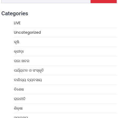
Categories
LIVE
Uncategorized
କୃଷି
କ୍ରୀଡ଼ା
ତାଜା ଖବର
ପର୍ଯ୍ୟଟନ ଓ ସଂସ୍କୃତି
ବାଣିଜ୍ୟ ବ୍ୟବସାୟ
ବିଶେଷ
ରାଜନୀତି
ଶିକ୍ଷା
ସ୍ୱାସ୍ଥ୍ୟ