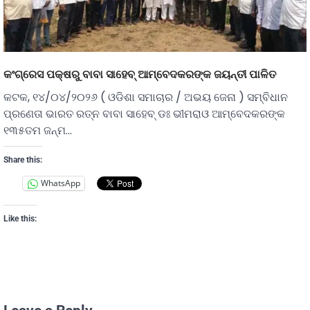
କଂଗ୍ରେସ ପକ୍ଷରୁ ବାବା ସାହେବ୍ ଆମ୍ବେଦକରଙ୍କ ଜୟନ୍ତୀ ପାଳିତ
କଟକ, ୧୪/୦୪/୨୦୨୬ ( ଓଡିଶା ସମାଚାର / ଅଭୟ ଜେନା ) ସମ୍ବିଧାନ
ପ୍ରଣେତା ଭାରତ ରତ୍ନ ବାବା ସାହେବ୍ ଡଃ ଭୀମରାଓ ଆମ୍ବେଦକରଙ୍କ
୧୩୫ତମ ଜନ୍ମ…
Share this:
WhatsApp
Like this: