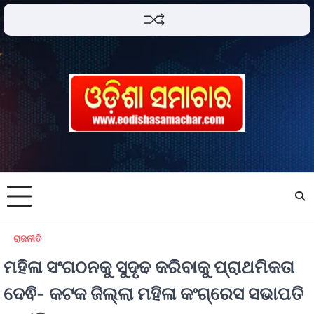
ରାଜନୀତି
ମହିଳା ସଂଗଠନକୁ ସୁଦୃଢ କରିବାକୁ ପ୍ରାଥମିକତା
ଦେଵି- କଟକ ଜିଲ୍ଲା ମହିଳା କଂଗ୍ରେସ ସଭାପତି