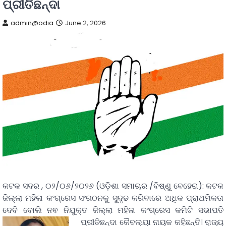
ପ୍ରୀତିଛନ୍ଦା
admin@odia
June 2, 2026
କଟକ ସଦର , ୦୨/୦୬/୨୦୨୬ (ଓଡ଼ିଶା ସମାଚାର /ବିଷ୍ଣୁ ବେହେରା): କଟକ
ଜିଲ୍ଲା ମହିଳା କଂଗ୍ରେସ ସଂଗଠନକୁ ସୁଦୃଢ କରିବାରେ ଅଧିକ ପ୍ରାଥମିକତା
ଦେବି ବୋଲି ନଵ ନିଯୁକ୍ତ ଜିଲ୍ଲା ମହିଳା କଂଗ୍ରେସ କମିଟି ସଭାପତି
ପ୍ରୀତିଛନ୍ଦା କୈବଲ୍ୟା ନାୟକ କହିଛନ୍ତି।
ରାଜ୍ୟ