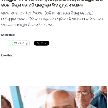
ଗଠନ, ଜିଲ୍ଲା ସଭାପତି ପ୍ରଫୁଲ୍ଲ ସିଂହ ମୁଖ୍ୟ ସଂଯୋଜକ
କଟକ ସଦର ୦୩/୦୮/୨୦୨୬ (ଓଡ଼ିଶା ସମାଚାର/ବିଷ୍ଣୁ ବେହେରା):
ଚୌଦ୍ୱାର -କଟକ ନିର୍ବାଚନ ମଣ୍ଡଳୀର ପୂର୍ବତନ ବିଧାୟକ ଓ ବର୍ତ୍ତମାନର
ବିଧାୟକ ବାପପୁଅ ଓ ପତ୍ନୀ ଗତ ୨୪…
Share this:
WhatsApp
Like this: