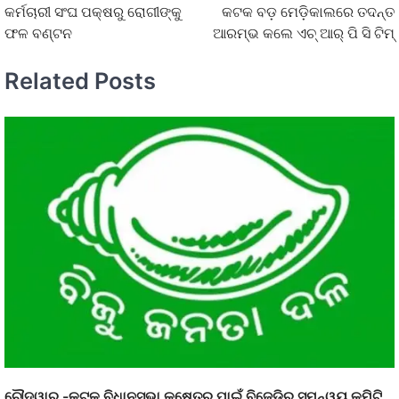
କର୍ମଚାରୀ ସଂଘ ପକ୍ଷରୁ ରୋଗୀଙ୍କୁ
କଟକ ବଡ଼ ମେଡ଼ିକାଲରେ ତଦନ୍ତ
ଫଳ ବଣ୍ଟନ
ଆରମ୍ଭ କଲେ ଏଚ୍ ଆର୍ ପି ସି ଟିମ୍
Related Posts
ଚୌଦ୍ୱାର -କଟକ ବିଧାନସଭା କ୍ଷେତ୍ର ପାଇଁ ବିଜେଡ଼ିର ସମନ୍ୱୟ କମିଟି