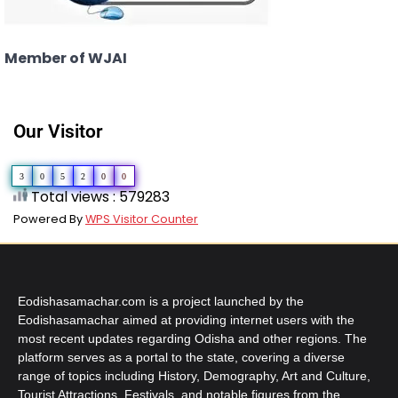
Member of WJAI
Our Visitor
3
0
5
2
0
0
Total views : 579283
Powered By
WPS Visitor Counter
Eodishasamachar.com is a project launched by the
Eodishasamachar aimed at providing internet users with the
most recent updates regarding Odisha and other regions. The
platform serves as a portal to the state, covering a diverse
range of topics including History, Demography, Art and Culture,
Tourist Attractions, Festivals, and notable figures from the