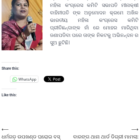
ମହିଳା କଂଗ୍ରେସ କମିଟି ସଭାପତି ମୀନାକ୍ଷୀ
ବାହିନୀପତି ଙ୍କ ଅନୁମୋଦନ କ୍ରମେ ଅଖିଳ
ଭାରତୀୟ ମହିଳା କଂଗ୍ରେସ କମିଟି
ପ୍ରୀତିଛନ୍ଦାଙ୍କ ନାଁ ରେ ମୋହର ମାରିଥିବା
ଜଣାପଡିବା ପରେ ତାଙ୍କ ନିକଟକୁ ଅଭିନନ୍ଦନ ର
ସୁଅ ଛୁଟିଛି।
Share this:
WhatsApp
Like this:
⟵
⟶
ଧର୍ମଗଡ଼ ଉପଖଣ୍ଡ ଘରୋଇ ବସ୍
ବାରଙ୍ଗ ଥାନା ଥାର୍ଡ ଡିଗ୍ରୀ ମାମଲା: