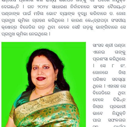
ଦେଇଛନ୍ତି । ଗତ ୨୦୨୪ ସାଧାରଣ ନିର୍ବାଚନରେ ସାଂସଦ ବୈଜୟନ୍ତ
ପଣ୍ଡାଙ୍କ ପାଇଁ ମହିଳା ଭୋଟ ବ୍ୟାଙ୍କ ବୃଦ୍ଧି କରିବାରେ ଡ. ଜେନା
ପ୍ରମୁଖ ଭୂମିକା ଗ୍ରହଣ କରିଥିଲେ । କାରଣ କେନ୍ଦ୍ରାପଡ଼ା ସଂସଦୀୟ
କ୍ଷେତ୍ର ବିଜେଡିର ଗଡ଼ ଥିବା ବେଳେ ସେହି ଗଡ଼କୁ ଭାଙ୍ଗିବାରେ ସେ
ପ୍ରମୁଖ ଭୂମିକା ନେଇଥିଲେ ।
ସାଂସଦ ଶ୍ରୀ ପଣ୍ଡା
ଏନେଇ ତାଙ୍କୁ
ପ୍ରଶଂସା କରିଥିଲେ
। ସେ ୮ ନଂ.
ଜୋନରେ ଜିଲା
ପରିଷଦ ସଦସ୍ୟା
ଥିଲେ । ଏହାସହ ସେ
ବିଜେଡିରେ ଥିବା
ବେଳେ ବିଭିନ୍ନ
ଜିଲାର ପ୍ରଭାରୀ
ଭାବେ ନିଯୁକ୍ତି
ପାଇ ସଫଳତାର
ସହ କାର୍ଯ୍ୟ