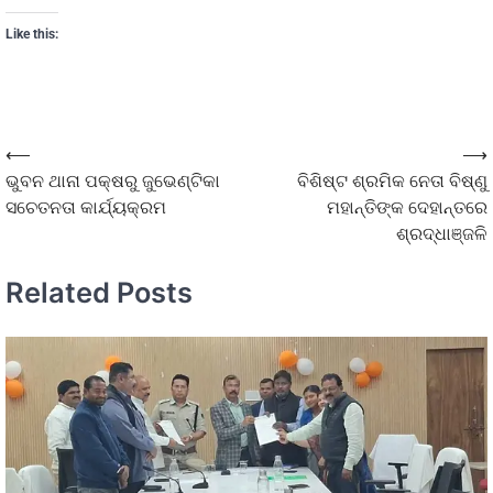
Like this:
⟵
⟶
ଭୁବନ ଥାନା ପକ୍ଷରୁ ଜୁଭେଣ୍ଟିକା
ବିଶିଷ୍ଟ ଶ୍ରମିକ ନେତା ବିଷ୍ଣୁ
ସଚେତନତା କାର୍ଯ୍ୟକ୍ରମ
ମହାନ୍ତିଙ୍କ ଦେହାନ୍ତରେ
ଶ୍ରଦ୍ଧାଞ୍ଜଳି
Related Posts