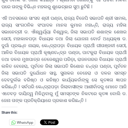
ପରେ ତାଙ୍କୁ ବିଭିନ୍ନ ମହଲରୁ ଶୁଭେଚ୍ଛାର ସୁଅ ଛୁଟିଛି ।
ଏହି ଅବସରରେ ସାଂସଦ ଶ୍ରୀ ପଣ୍ଡା, ରାଜ୍ୟ ବିଜେପି ସଭାପତି ଶ୍ରୀ ସାମଲ,
ରାଜ୍ୟ ସାଂଗଠନିକ ସଂପାଦକ ମାନସ କୁମାର ମହାନ୍ତି, ରାଜ୍ୟ ମହିଳା
ସଭାନେତ୍ରୀ ଡ. ଐଶ୍ୱର୍ଯ୍ୟା ବିଶ୍ୱାଳ, ଜିଲା ସଭାପତି ଶଶାଙ୍କ ଶେଖର
ସେଠୀ, ମହାକାଳପଡ଼ା ବିଧାୟକ ତଥା ଜିଲା ଯୋଜନା ବୋର୍ଡ ଅଧ୍ୟକ୍ଷ ଡ.
ଦୁର୍ଗା ପ୍ରସନ୍ନ ନାୟକ, କେନ୍ଦ୍ରାପଡ଼ା ବିଧାୟକ ପ୍ରାର୍ଥୀ ଗୀତାଞ୍ଜଳୀ ସେଠୀ,
ଆଳିର ବିଧାୟକ ପ୍ରାର୍ଥୀ କୃଷ୍ଣଚନ୍ଦ୍ର ପଣ୍ଡା, ପାଟକୁରା ବିଧାୟକ ପ୍ରାର୍ଥୀ
ତଥା ଦଳର ମୁଖପାତ୍ର ତେଜେଶ୍ୱର ପରିଡ଼ା, ରାଜନଗରର ବିଧାୟକ ପ୍ରାର୍ଥୀ
ଲଳିତ ବେହେରା, ପୂର୍ବତନ ଜିଲା ସଭାପତି କିଶୋର ଚନ୍ଦ୍ର ପଣ୍ଡା, ପୂର୍ବତନ
ଜିଲା ସଭାପତି ଦୁର୍ଯୋଧନ ସାହୁ, ସୁନାକର ବେହେରା ଓ ଦଳର ସମସ୍ତ
ଦେବଦୁର୍ଲଭ ବରିଷ୍ଠ ଓ କନିଷ୍ଠ କାର୍ଯ୍ୟକର୍ତାଙ୍କୁ ସେ କୃତଜ୍ଞତା ଜ୍ଞାପନ
କରିଛନ୍ତି । ସର୍ବପରି କେନ୍ଦ୍ରାପଡ଼ା ଜିଲାବାସୀଙ୍କ ଆଶୀର୍ବାଦରୁ ମୋତେ ଆଜି
ଏତେବଡ଼ ଦାୟିତ୍ୱ ମିଳିଥିବାରୁ ମୁଁ ସମସ୍ତଙ୍କ ନିକଟରେ କୃତଜ୍ଞ ବୋଲି ଡ.
ଜେନା ତାଙ୍କ ପ୍ରତିକ୍ରିୟାରେ ପ୍ରକାଶ କରିଛନ୍ତି ।
Share this:
WhatsApp