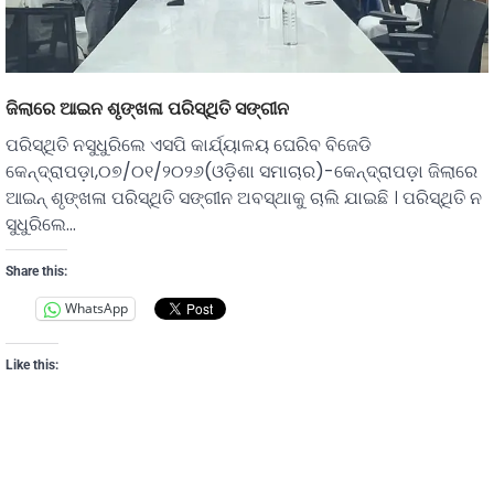
ଜିଲାରେ ଆଇନ ଶୃଙ୍ଖଳା ପରିସ୍ଥିତି ସଙ୍ଗୀନ
ପରିସ୍ଥିତି ନସୁଧୁରିଲେ ଏସପି କାର୍ଯ୍ୟାଳୟ ଘେରିବ ବିଜେଡି
କେନ୍ଦ୍ରାପଡ଼ା,୦୭/୦୧/୨୦୨୬(ଓଡ଼ିଶା ସମାଚାର)-କେନ୍ଦ୍ରାପଡ଼ା ଜିଲାରେ
ଆଇନ୍ ଶୃଙ୍ଖଳା ପରିସ୍ଥିତି ସଙ୍ଗୀନ ଅବସ୍ଥାକୁ ଚାଲି ଯାଇଛି । ପରିସ୍ଥିତି ନ
ସୁଧୁରିଲେ…
Share this:
WhatsApp
Like this: