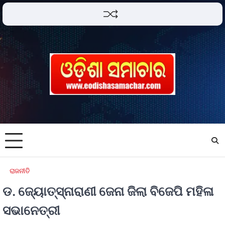
ରାଜନୀତି
ଡ. ଜ୍ୟୋତ୍ସ୍ନାରାଣୀ ଜେନା ଜିଲା ବିଜେପି ମହିଳା
ସଭାନେତ୍ରୀ