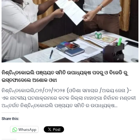
ନିଶ୍ଚିନ୍ତକୋଇଲି ପଞ୍ଚାୟତ ସମିତି ଉପାଧ୍ୟକ୍ଷ ପଦରୁ ଓ ବିଜେଡି ରୁ
ଇସ୍ତଫାଦେଲେ ଅଶୋକ ଓଝା
ନିଶ୍ଚିନ୍ତକୋଇଲି,୦୭/୦୨/୨୦୨୫ (ଓଡିଶା ସମାଚାର /ଅଭୟ ଜେନା )-
ଏକ ନାଟକୀୟ ଘଟଣାକ୍ରମରେ କଟକ ଜିଲ୍ଲା ମାହାଙ୍ଗା ନିର୍ବାଚନ ମଣ୍ଡଳୀ
ଅନ୍ତର୍ଗତ ନିଶ୍ଚିନ୍ତକୋଇଲି ପଞ୍ଚାୟତ ସମିତି ର ଉପାଧ୍ୟକ୍ଷ…
Share this:
WhatsApp