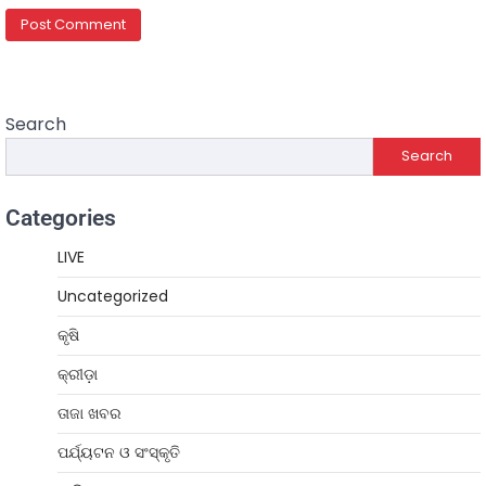
Search
Search
Categories
LIVE
Uncategorized
କୃଷି
କ୍ରୀଡ଼ା
ତାଜା ଖବର
ପର୍ଯ୍ୟଟନ ଓ ସଂସ୍କୃତି