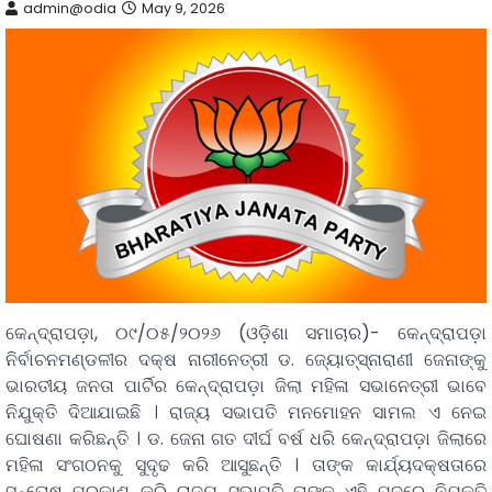
admin@odia
May 9, 2026
କେନ୍ଦ୍ରାପଡ଼ା, ୦୯/୦୫/୨୦୨୬ (ଓଡ଼ିଶା ସମାଚାର)- କେନ୍ଦ୍ରାପଡ଼ା
ନିର୍ବାଚନମଣ୍ଡଳୀର ଦକ୍ଷ ନାରୀନେତ୍ରୀ ଡ. ଜ୍ୟୋତ୍ସ୍ନାରାଣୀ ଜେନାଙ୍କୁ
ଭାରତୀୟ ଜନତା ପାର୍ଟିର କେନ୍ଦ୍ରାପଡ଼ା ଜିଲା ମହିଳା ସଭାନେତ୍ରୀ ଭାବେ
ନିଯୁକ୍ତି ଦିଆଯାଇଛି । ରାଜ୍ୟ ସଭାପତି ମନମୋହନ ସାମଲ ଏ ନେଇ
ଘୋଷଣା କରିଛନ୍ତି । ଡ. ଜେନା ଗତ ଦୀର୍ଘ ବର୍ଷ ଧରି କେନ୍ଦ୍ରାପଡ଼ା ଜିଲାରେ
ମହିଳା ସଂଗଠନକୁ ସୁଦୃଢ କରି ଆସୁଛନ୍ତି । ତାଙ୍କ କାର୍ଯ୍ୟଦକ୍ଷତାରେ
ସନ୍ତୋଷ ପ୍ରକାଶ କରି ରାଜ୍ୟ ସଭାପତି ତାଙ୍କୁ ଏହି ପଦରେ ନିଯୁକ୍ତି