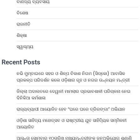
ବାଣିଜ୍ୟ ବ୍ୟବସାୟ
ବିଶେଷ
ରାଜନୀତି
ଶିକ୍ଷା
ସ୍ୱାସ୍ଥ୍ୟ
Recent Posts
ନଭି ମୁମ୍ବାଇରେ ସହର ଓ ଶିଳ୍ପ ବିକାଶ ନିଗମ (ସିଡ୍‌କୋ) ଆବାସିକ
ପ୍ରକଳ୍ପ ପରିଦର୍ଶନ କଲେ ଓଡ଼ିଶାର ଗୃହ ଓ ନଗର ଉନ୍ନୟନ ମନ୍ତ୍ରୀ
ଜିଲ୍ଲା ଅଦାଲତରେ ଦେୱାନୀ ମାମଲାର ପ୍ରଭାବଶାଳୀ ପରିଚାଳନା ନେଇ
ଦିନିକିଆ କର୍ମଶାଳା
ରାଜ୍ୟବ୍ୟାପୀ ଆୟୋଜିତ ହେବ “ଘରେ ଘରେ ତ୍ରିରଙ୍ଗା” ଅଭିଯାନ
ଓଡ଼ିଶା ସାହିତ୍ୟ ମହୋତ୍ସବ ଓ ରାଷ୍ଟ୍ରୀୟ ଯୁବ ସାହିତ୍ୟିକ ସମ୍ମିଳନୀ
ଆୟୋଜିତ
ଆସନ୍ତା ସୋମବାର ୧୦ତାରିଖ ମୁଖ୍ୟମନ୍ତ୍ରୀଙ୍କ ଜନଅଭିଯୋଗ ଶୁଣାଣି