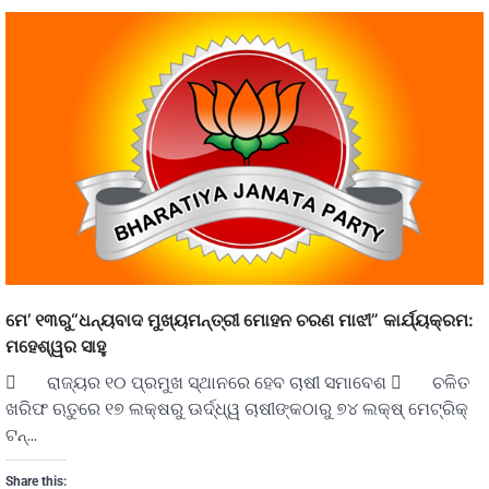
ମେ’ ୧୩ରୁ“ଧନ୍ୟବାଦ ମୁଖ୍ୟମନ୍ତ୍ରୀ ମୋହନ ଚରଣ ମାଝୀ” କାର୍ଯ୍ୟକ୍ରମ:
ମହେଶ୍ୱର ସାହୁ
 ରାଜ୍ୟର ୧୦ ପ୍ରମୁଖ ସ୍ଥାନରେ ହେବ ଚାଷୀ ସମାବେଶ  ଚଳିତ
ଖରିଫ ଋତୁରେ ୧୭ ଲକ୍ଷରୁ ଊର୍ଦ୍ଧ୍ୱ ଚାଷୀଙ୍କଠାରୁ ୭୪ ଲକ୍ଷ୍ ମେଟ୍ରିକ୍
ଟନ୍…
Share this: