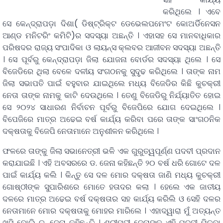
କରିଥିଲେ । ଏବେ
ସେ କେନ୍ଦ୍ରାପଡ଼ା ଦିଶା( ଡିଷ୍ଟ୍ରିକ୍ଟ ଡେଭେଲପମେଂଟ କୋଅର୍ଡିନେସନ
ଆଣ୍ଡ ମନିଟରିଂ କମିଟି)ର ସଦସ୍ୟା ଅଛନ୍ତି । ଏହାସହ ସେ ମାନବାଧିକାର
ପରିଷଦର ରାଜ୍ୟ ସଂପାଦିକା ଓ ଲାୟନ୍ସ କ୍ଲବର ଆଜୀବନ ସଦସ୍ୟା ଅଛନ୍ତି
। ସେ ପୂର୍ବରୁ କେନ୍ଦ୍ରାପଡ଼ା ଜିଲା ଯୋଜନା ବୋର୍ଡର ସଦସ୍ୟା ଥିଲେ । ସେ
ବିଜେଡିରେ ଥିଲା ବେଳେ ଦଳୀୟ ସଂଗଠନକୁ ସୁଦୃୃଢ କରିଥିଲେ । ତାଙ୍କ ନାମ
ଜିଲା ସଭାପତି ପାଇଁ ବହୁବାର ଯାଇଥିଲେ ମଧ୍ୟ ବିଜେଡିର କିଛି କୁଚକ୍ରୀ
ନେତା ତାଙ୍କ ନାମକୁ କାଟି ଦେଉଥିଲେ । ତେଣୁ ବିଜେଡିରୁ ନିର୍ଯ୍ୟାତିତ ହୋଇ
ସେ ୨୦୨୪ ସାଧାରଣ ନିର୍ବାଚନ ପୂର୍ବରୁ ବିଜେପିରେ ଯୋଗ ଦେଇଥିଲେ ।
ବିପେଜିରେ ମାତ୍ର ଅଢେଇ ବର୍ଷ କାର୍ଯ୍ୟ କରିବା ପରେ ତାଙ୍କ ସାଂଗଠନିକ
ଦକ୍ଷତାକୁ ବିଜେପି ନେତାମାନେ ଅନୁଶୀଳନ କରିଥିଲେ ।
ଫଳରେ ତାଙ୍କୁ ଜିଲା ସଭାନେତ୍ରୀ ଭଳି ଏକ ଗୁରୁତ୍ୱପୂର୍ଣ୍ଣ ପଦବୀ ପ୍ରଦାନ
କରାଯାଇଛି । ଏହି ଅବସରରେ ଡ. ଜେନା କହିଛନ୍ତି ୨୦ ବର୍ଷ ଧରି ଗୋଟେ ଦଳ
ପାଇଁ କାର୍ଯ୍ୟ କଲି । କିନ୍ତୁ ସେ ଦଳ ମୋର ଦକ୍ଷତା ଜାଣି ମଧ୍ୟ କୁଚକ୍ରୀ
ଗୋଷ୍ଠୀଙ୍କ ସୁପାରିଶରେ ମୋତେ ହତାଦର କଲା । ହେଲେ ଏକ ଜାତୀୟ
ଦଳରେ ମାତ୍ର ଅଢେଇ ବର୍ଷ ଦକ୍ଷତାର ସହ କାର୍ଯ୍ୟ କରିଲି ଓ ସେହି ଦଳର
ନେତାମାନେ ମୋର ଦକ୍ଷତାକୁ ମୋହର ମାରିଲେ । ଏହାଦ୍ୱାରା ମୁଁ ଅତ୍ୟନ୍ତ
ଖୁସି ବୋଲି ଡ. ଜେନା କହିଛନ୍ତି । ଶ୍ରୀମତୀ ଜେନାଙ୍କୁ ଏହି ପଦବୀ ମିଳବା