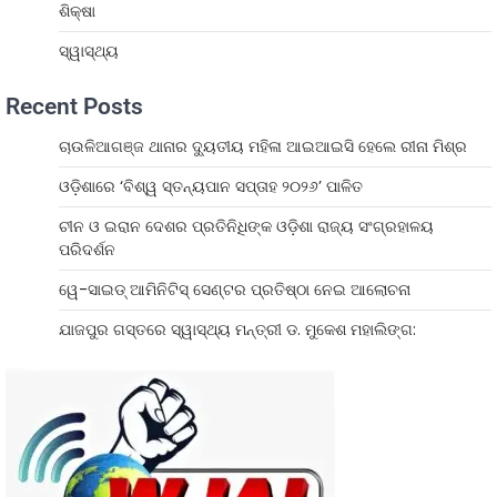
ଶିକ୍ଷା
ସ୍ୱାସ୍ଥ୍ୟ
Recent Posts
ଚାଉଳିଆଗଞ୍ଜ ଥାନାର ଦ୍ୟୁତୀୟ ମହିଳା ଆଇଆଇସି ହେଲେ ରୀନା ମିଶ୍ର
ଓଡ଼ିଶାରେ ‘ବିଶ୍ୱ ସ୍ତନ୍ୟପାନ ସପ୍ତାହ ୨୦୨୬’ ପାଳିତ
ଚୀନ ଓ ଇରାନ ଦେଶର ପ୍ରତିନିଧିଙ୍କ ଓଡ଼ିଶା ରାଜ୍ୟ ସଂଗ୍ରହାଳୟ
ପରିଦର୍ଶନ
ୱେ-ସାଇଡ୍‌ ଆମିନିଟିସ୍‌ ସେଣ୍ଟର ପ୍ରତିଷ୍ଠା ନେଇ ଆଲୋଚନା
ଯାଜପୁର ଗସ୍ତରେ ସ୍ୱାସ୍ଥ୍ୟ ମନ୍ତ୍ରୀ ଡ. ମୁକେଶ ମହାଲିଙ୍ଗ: