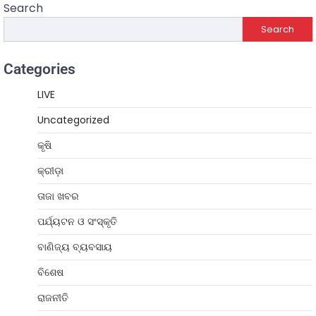
Search
Search
Categories
LIVE
Uncategorized
କୃଷି
କ୍ରୀଡ଼ା
ତାଜା ଖବର
ପର୍ଯ୍ୟଟନ ଓ ସଂସ୍କୃତି
ବାଣିଜ୍ୟ ବ୍ୟବସାୟ
ବିଶେଷ
ରାଜନୀତି