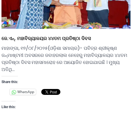
ଜେ.ଏନ୍. ମହାବିଦ୍ୟାଳୟର ୪୪ତମ ପ୍ରତିଷ୍ଠା ଦିବସ
ମାହାଙ୍ଗା, ୧୭/୦୮/୨୦୨୫(ଓଡ଼ିଶା ସମାଚାର)- ପବିତ୍ର ଶ୍ରୀକୃଷ୍ଣ
ଜନ୍ମାଷ୍ଟମୀ ଅବସରରେ ଜବାହରଲାଲ ନେହେରୁ ମହାବିଦ୍ୟାଳୟର ୪୪ତମ
ପ୍ରତିଷ୍ଠା ଦିବସ ମହାସମାରୋହ ରେ ଆୟୋଜିତ ହୋଇଯାଇଛି । ମୁଖ୍ୟ
ଅତିଥି…
Share this:
WhatsApp
Like this: