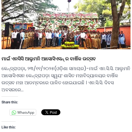
ମାଇଁ ଏନସିସି ଆଲୁମନି ଆସୋସିଏସନ୍ ର ବାର୍ଷିକ ଉତ୍ସବ
କେନ୍ଦ୍ରାପଡ଼ା, ୨୩/୧୧/୨୦୨୫(ଓଡ଼ିଶା ସମାଚାର)-ମାଇଁ ଏନ.ସି.ସି. ଆଲୁମନି
ଆସୋସିଏସନ କେନ୍ଦ୍ରାପଡ଼ା ସ୍ୱୟଂ ଶାସିତ ମହାବିଦ୍ୟାଳୟର ବାର୍ଷିକ
ଉତ୍ସବ ମହା ଆଡମ୍ବରରେ ପାଳିତ ହୋଇଯାଇଛି । ଏନ.ସି.ସି. ଦିବସ
ଅବସରରେ…
Share this:
WhatsApp
Like this: