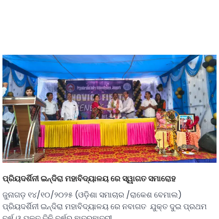
ପ୍ରିୟଦର୍ଶିନୀ ଇନ୍ଦିରା ମହାବିଦ୍ୟାଳୟ ରେ ସ୍ୱାଗତ ସମାରୋହ
ଜୁନାଗଡ଼ ୧୪/୧୦/୨୦୨୫ (ଓଡ଼ିଶା ସମାଚାର /ରାକେଶ ବେମାଲ)
ପ୍ରିୟଦର୍ଶିନୀ ଇନ୍ଦିରା ମହାବିଦ୍ୟାଳୟ ରେ ନବାଗତ ଯୁକ୍ତ ଦୁଇ ପ୍ରଥମ
ବର୍ଷ ଓ ଯୁକ୍ତ ତିନି ବର୍ଷର ଛାତ୍ରଛାତ୍ରୀ…