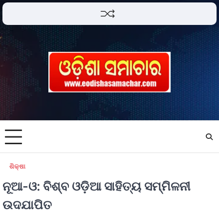
ଶିକ୍ଷା
ନୂଆ-ଓ: ବିଶ୍ବ ଓଡ଼ିଆ ସାହିତ୍ୟ ସମ୍ମିଳନୀ
ଉଦଯାପିତ