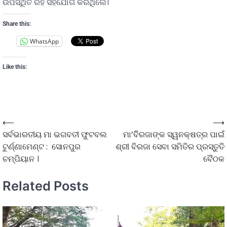
ଉପସ୍ଥିତ ରହି ସହଯୋଗ କରିଥିଲେ।
Share this:
WhatsApp
Like this:
⟵
⟶
ସର୍ବଭାରତୀୟ ମା ଭଗବତୀ ଫୁଟବଲ
ମା’ବିିରଜାଙ୍କ ସ୍ୱନକ୍ଷତ୍ର ପାଇଁ
ଟୁର୍ଣ୍ଣାମେଣ୍ଟ : ସୋନପୁର
ଶ୍ରୀ ବିରଜା ସେବା ସମିତିର ପ୍ରସ୍ତୁତି
ଚମ୍ପିୟାନ ।
ବୈଠକ
Related Posts