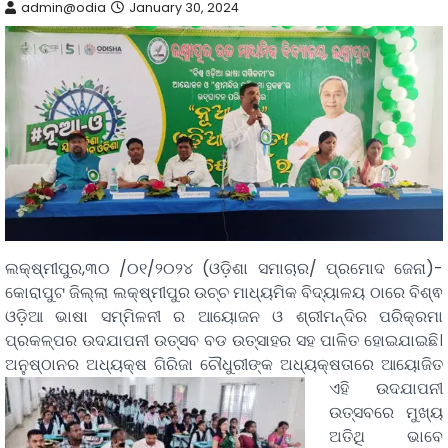
admin@odia
January 30, 2024
ଲକ୍ଷ୍ମୀପୁର,୩୦ /୦୧/୨୦୨୪ (ଓଡ଼ିଶା ସମାଚାର/ ପ୍ରମୋଦ ଜେନା)-
କୋରାପୁଟ ଜିଲ୍ଲା ଲକ୍ଷ୍ମୀପୁର ଉଚ୍ଚ ମାଧ୍ୟମିକ ବିଦ୍ୟାଳୟ ଠାରେ ବିଶ୍ଵ
ଓଡ଼ିଆ ଭାଷା ସମ୍ମିଳନୀ ର ଆୟୋଜନ ଓ ଶ୍ରୀମନ୍ଦିର ପରିକ୍ରମା
ପ୍ରକଳ୍ପର ଉଦଯାପନୀ ଉତ୍ସବ ବଡ ଉତ୍ସାହର ସହ ପାଳିତ ହୋଇଯାଇଛି।
ଅନୁଷ୍ଠାନର ଅଧ୍ୟକ୍ଷ ଗିରିଜା ଚୌଧୁରୀଙ୍କ ଅଧ୍ୟକ୍ଷତାରେ ଆୟୋଜିତ
ଏହି ଉଦଯାପନୀ
ଉତ୍ସବରେ ମୁଖ୍ୟ
ଅତିଥି ଭାବେ