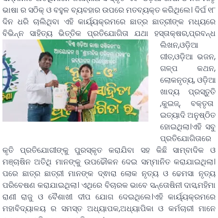
ଭାଷା ର ସଠିକ୍ ଓ ବହୁଳ ବ୍ୟବହାର ଉପରେ ମତବ୍ୟକ୍ତ କରିଥିଲେ। ଦିର୍ଘ ୧୮
ଦିନ ଧରି ଚାଲିଥିବା ଏହି କାର୍ୟ୍ୟକ୍ରମରେ ଛାତ୍ର ଛାତ୍ରୀଙ୍କ ମଧ୍ୟରେ
ବିଭିନ୍ନ ସାହିତ୍ୟ ଭିତ୍ତିକ ପ୍ରତିଯୋଗିତା ଯଥା
ହସ୍ତାକ୍ଷର,ପ୍ରବନ୍ଧ
ଲିଖନ,ଓଡ଼ିଆ
ଗୀତ,ଓଡ଼ିଆ ଭଜନ,
ଗଳ୍ପ କଥନ,
ଲୋକନୃତ୍ୟ, ଓଡ଼ିଆ
ଖାଦ୍ୟ ପ୍ରସ୍ତୁତି
,କୁଇଜ୍, ବକ୍ତୃତା
ଇତ୍ୟାଦି ଅନୁଷ୍ଠିତ
ହୋଇଥିଲା।ଏହି ସବୁ
ପ୍ରତିଯୋଗିତାରେ
କୃତି ପ୍ରତିଯୋଗୀଙ୍କୁ ପୁରସ୍କୃତ କରାଯିବା ସହ କିଛି ସାମ୍ବାଦିକ ଓ
ମଞ୍ଚାଷିନ ଅତିଥି ମାନଙ୍କୁ ଉପଢୌକନ ଦେଇ ସମ୍ମାନିତ କରାଯାଇଥିଲା।
ପରେ ଛାତ୍ର ଛାତ୍ରୀ ମାନଙ୍କ ଦ୍ଵାରା ଲୋକ ନୃତ୍ୟ ଓ ଢେମସା ନୃତ୍ୟ
ପରିବେଷଣ କରାଯାଇଥିଲା। ଏଥିରେ ବିଚାରକ ଭାବେ ସନ୍ତୋଷିନୀ ଦାସ,ମହିମା
ରାଣୀ ରାଜୁ ଓ ବୈଶାଖୀ ଦୀପ ଯୋଗ ଦେଇଥିଲେ।ଏହି କାର୍ୟ୍ୟକ୍ରମରେ
ମହାବିଦ୍ୟାଳୟ ର ସମସ୍ତ ଅଧ୍ୟାପକ,ଅଧ୍ୟାପିକା ଓ କର୍ମଚାରୀ ମାନେ