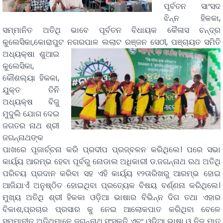
ପୂର୍ବତନ ସାଂସଦ
ଝିନ୍ନ ହିକକା,
ସମ୍ମାନିତ ଅତିଥି ଭାବେ ପୂର୍ବତନ ବିଧାୟକ କୈଳାସ ଚନ୍ଦ୍ର
କୁଲେସିକା,କୋରାପୁଟ ନଗରପାଳ
ଲଲାଟ ରଞ୍ଜନ ସେଠୀ, ପଞ୍ଚାୟତ ସମିତି
ଅଧ୍ୟକ୍ଷା ଶୁଆଇ
କୁଲେସିକା,
କୌଶଲ୍ୟା ହିକକା,
ଯୁକ୍ତ ତିନି
ଅଧ୍ୟକ୍ଷ ବିଜୁ
ମୁଦୁଲି ଯୋଗ ଦେଇ
ଜଗତର ନାଥ ଶ୍ରୀ
ଜଗନ୍ନାଥଙ୍କ
ପାଖରେ ପୂଜାର୍ଚ୍ଚନା କରି ପ୍ରଦୀପ ପ୍ରଜ୍ବଳନ କରିଥିଲେ। ପରେ ସଭା
କାର୍ୟ୍ୟ ଆରମ୍ଭ ହେବା ପୂର୍ବରୁ ନୋଡାଲ ଅଧିକାରୀ ଡ.ଜଗନ୍ନାଥ ରଥ ଅତିଥି
ପରିଚୟ ପ୍ରଦାନ କରିବା ସହ ଏହି କାର୍ୟ୍ୟ ୧୨ତାରିଖରୁ ଆରମ୍ଭ ହୋଇ
ଆଜିଯାଏଁ ଅନୁଷ୍ଠିତ ହୋଇଥିବା ପ୍ରତ୍ୟେକ ବିଷୟ ବର୍ଣ୍ଣନା କରିଥିଲେ।
ମୁଖ୍ୟ ଅତିଥି ଶ୍ରୀ ହିକକା ଓଡ଼ିଆ ଭାଷାର ବିଭିନ୍ନ ଦିଗ ତଥା ଏହାର
ବିକାଶ,ପ୍ରଚାର ପ୍ରସାର କୁ ନେଇ ଆଲୋକପାତ କରିଥିବା ବେଳେ
ସମ୍ମାନୀତ ଅତିଥିମାନେ ଜଗନ୍ନାଥ ସଂସ୍କୃତି ଏବଂ ଓଡ଼ିଆ ଭାଷା ଓ ନିଜ ମାତୃ