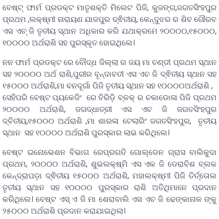
ବେଷ୍ଟ୍ ଫାର୍ମ ପ୍ରଡକ୍ଟ ମାତୃଶକ୍ତି ମିଲେଟ ପିଜି, କୁଜଙ୍ଗ,ଜଗତସିଂହପୁର
ପ୍ରଥମ ,ଲକ୍ଷ୍ମୀ ନାରାୟଣ ଯାଜପୁର ଦ୍ଵିତୀୟ, କେନ୍ଦୁଝର ର ଶିବ ଗୌରବ
ଏସ ଏଚ୍ ଜି ତୃତୀୟ ସ୍ଥାନ ଅଧିକାର କରି ଯଥାକ୍ରମେ ୨୦୦୦୦,୧୫୦୦୦,
୧୦୦୦୦ ଅର୍ଥରାଶି ସହ ପୁରସ୍କୃତ ହୋଇଥିଲେ।
ନନ ଫାର୍ମ ପ୍ରଡକ୍ଟ ରେ ବୌଦ୍ଧ ଜିଲ୍ଲା ର ଜୟ ମା ଚଣ୍ଡୀ ପ୍ରଥମ ସ୍ଥାନ
ସହ ୨୦୦୦୦ ଅର୍ଥ ରାଶି,ପୁରୀର ବୃନ୍ଦାବତୀ ଏସ ଏଚ ଜି ଦ୍ଵିତୀୟ ସ୍ଥାନ ସହ
୧୫୦୦୦ ଅର୍ଥରାଶି,ମା ବନଦୂର୍ଗା ପିଜି ତୃତୀୟ ସ୍ଥାନ ସହ ୧୦୦୦୦ଅର୍ଥରାଶି ,
ସେହିପରି ବେଷ୍ଟ ପ୍ୟକେଜିଂ ରେ ବିରିଡ଼ି ବ୍ଳକ୍ ର ଚକାଡୋଳା ପିଜି ପ୍ରଥମ
୨୦୦୦୦ ଅର୍ଥରାଶି, ଜଗଦ୍ଧାତ୍ରୀ ଏସ ଏଚ ଜି ଜଗତସିଂହପୁର
ଦ୍ବିତୀୟ,୧୫୦୦୦ ଅର୍ଥରାଶି ,ମା ଶାରଳା ଟେଲାରିଂ ଜଗତସିଂହପୁର, ତୃତୀୟ
ସ୍ଥାନ ସହ ୧୦୦୦୦ ଅର୍ଥରାଶି ପୁରସ୍କାର ଲାଭ କରିଥିଲେ।
ବେଷ୍ଟ ଇନୋଭେଶନ ବିଭାଗ ରେପ୍ରଗତି ଗୋଲ୍ଡେନ ଗ୍ରାସ ବାଲିକୁଦା
ପ୍ରଥମ, ୨୦୦୦୦ ଅର୍ଥରାଶି, ଶୁଭଲକ୍ଷ୍ମି ଏସ ଏକ ଜି ଡେରାବିଶ ବ୍ଲକ
କେନ୍ଦ୍ରାପଡ଼ା ଦ୍ଵିତୀୟ ୧୫୦୦୦ ଅର୍ଥରାଶି, ମହାଲକ୍ଷ୍ମୀ ପିଜି ତିର୍ତ୍ତୋଲ
ତୃତୀୟ ସ୍ଥାନ ସହ ୧୦୦୦୦ ପୁରସ୍କାର ରାଶି ଅତିଥିମାନେ ପ୍ରଦାନ
କରିଥିଲେ। ବେଷ୍ଟ ଏସ୍ ଏ ଜି ମା ଶେରାବାଲି ଏସ ଏଚ ଜି ଢେଙ୍କାନାଳ ଙ୍କୁ
୨୫୦୦୦ ଅର୍ଥରାଶି ପ୍ରଦାନ କରାଯାଇଥିଲା।