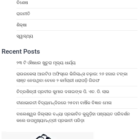
ବିଶେଷ
ରାଜନୀତି
ଶିକ୍ଷା
ସ୍ୱାସ୍ଥ୍ୟ
Recent Posts
୨୩ ଟି ଔଷଧର ଖୁଚୁରା ମୂଲ୍ୟ ଧାର୍ଯ୍ୟ
ରାଉରକେଲା ଆରଟିଓ ଅଫିସ୍‌ରେ ଭିଜିଲାନ୍ସ ଚଢ଼ାଉ: ୨୬ ହଜାର ଟଙ୍କା
ଲାଞ୍ଚ ନେଉଥିବା ବେଳେ ୨ କର୍ମଚାରୀ ଧରାପଡ଼ି ଗିରଫ
ଚିତ୍ରଶିଳ୍ପୀ ପ୍ରବୀର କୁମାର ଦଳାଇଙ୍କ ପି. ଏଚ. ଡି. ଲାଭ
ବୀଣାଭାରତୀ ବିଦ୍ୟାମନ୍ଦିରରେ ୨୫ତମ ବାର୍ଷିକ ବିଜ୍ଞାନ ମେଳା
ବାଲେଶ୍ୱର ଜିଲ୍ଲାର ବନ୍ୟା ପ୍ରଭାବିତ କୁରୁଡ଼ିହା ପଞ୍ଚାୟତ ପରିଦର୍ଶନ
କଲେ ଉପମୁଖ୍ୟମନ୍ତ୍ରୀ ପ୍ରଭାତୀ ପରିଡ଼ା