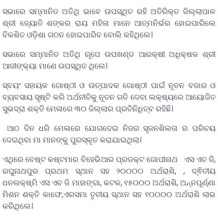
ସଭାରେ ସମ୍ମାନିତ ଅତିଥି ଭାବେ ଉପସ୍ଥିତ ରହି ଅତିରିକ୍ତ ଜିଲ୍ଲାପାଳ
ଶ୍ରୀ ଜ୍ୟୋତି ଶଙ୍କର ରାୟ ମହିଳା ମାନେ ଆତ୍ମନିର୍ଭର ହୋଇପାରିଲେ
ବିକଶିତ ଓଡ଼ିଶା ଗଠନ ହୋଇପାରିବ ବୋଲି କହିଥିଲେ।
ସଭାରେ ସମ୍ମାନିତ ଅତିଥି ରୂପେ ଉପଖଣ୍ଡ ଆରକ୍ଷୀ ଅଧିକ୍ଷକ ଶ୍ରୀ
ଆଜୀଙ୍କ୍ୟା ମାଣେ ଉପସ୍ଥିତ ଥିଲେ।
ସ୍ବୟଂ ସହାୟକ ଗୋଷ୍ଠୀ ଓ ଉତ୍ପାଦକ ଗୋଷ୍ଠୀ ପାଇଁ ନୂତନ ବଜାର ଓ
ବ୍ୟବସାୟ ସୃଷ୍ଟି କରି ଅର୍ଥନୀତିକୁ ନୂତନ ଗତି ଦେବା ଲକ୍ଷ୍ୟରେ ଆୟୋଜିତ
ସୁଭଦ୍ରା ଶକ୍ତି ମେଳାରେ ୩୦ ଜିଲ୍ଲାର ପ୍ରତିନିଧିତ୍ବ ରହିଛି।
ଆଠ ଦିନ ଧରି ମେଳାରେ ଯୋଗଦେଇ ନିଜର ସୃଜନଶିଲତା ର ପରିଚୟ
ଦେଇଥିବା ମା ମାନଙ୍କୁ ପୁରସ୍କୃତ କରାଯାଇଥିଲା।
ଏଥିରେ ବେଷ୍ଟ କଷ୍ଟମାର ବିହେଭିଆର ପ୍ରଡକ୍ଟ ଗୋପୀନାଥ ଏସ ଏଚ ଜି,
ରଘୁନାଥପୁର ପ୍ରଥମ ସ୍ଥାନ ସହ ୨୦୦୦୦ ଅର୍ଥରାଶି, , ଦ୍ଵିତୀୟ
ଧନଲକ୍ଷ୍ମି ଏସ ଏଚ ଜି ମାହାଙ୍ଗା, କଟକ, ୧୫୦୦୦ ଅର୍ଥରାଶି, ଅନ୍ନପୂର୍ଣ୍ଣା
ମିଶନ ଶକ୍ତି କାଫେ,ଏରସମା ତୃତୀୟ ସ୍ଥାନ ସହ ୧୦୦୦୦ ଅର୍ଥରାଶି ଲାଭ
କରିଥିଲେ।