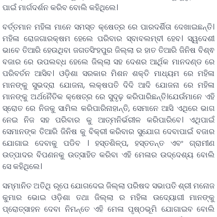
ପାଇଁ ମାର୍ଗଦର୍ଶନ କରିବ ବୋଲି କହିଥିଲେ।
ବର୍ତ୍ତମାନ ମହିଳା ମାନେ ସମସ୍ତ କ୍ଷେତ୍ର ରେ ପାରଦର୍ଶିତା ଦେଖାଇଛନ୍ତି।
ମହିଳା ରୋଜଗାରକ୍ଷମ ହେଲେ ପରିବାର ସ୍ବାବଲମ୍ବୀ ହେବ। ସ୍ୱଦେଶୀ
ଭାବେ ତିଆରି ହେଉଥିବା ଜଗତସିଂହପୁର ଜିଲ୍ଲା ର ହାତ ତିଆରି ଜିନିଷ ବିଶ୍ଵ
ବଜାର ରେ ଉପଲବ୍ଧ ହେଲେ ଜିଲ୍ଲା ସହ ଦେଶର ଆର୍ଥିକ ମାନଦଣ୍ଡ ରେ
ପରିବର୍ତନ ଆସିବ। ଓଡ଼ିଶା ସରକାର ମିଶନ ଶକ୍ତି ମାଧ୍ୟମ ରେ ମହିଳା
ମାନଙ୍କୁ ସୁଭଦ୍ରା ଯୋଜନା, ଲକ୍ଷପତି ଦିଦି ଆଦି ଯୋଜନା ରେ ମହିଳା
ମାନଙ୍କୁ ଅର୍ଥନୈତିକ କ୍ଷେତ୍ର ରେ ସୁଦୃଢ଼ କରିପାରିଛନ୍ତି।ଯେଉଁମାନେ ଏହି
ସ୍ରୋତ ରେ ନିଜକୁ ସାମିଲ କରିପାରିନାହାନ୍ତି, ସେମାନେ ଆସି ଏଥିରେ ଭାଗ
ନେଇ ନିଜ ସହ ପରିବାର କୁ ଆତ୍ମନିର୍ଭରୀଳ କରିପାରିବେ। ଏଥିପାଇଁ
ସେମାନଙ୍କ ତିଆରି ଜିନିଷ କୁ ବିକ୍ରୀ କରିବାର ସୁଯୋଗ ଦେବାପାଇଁ ବଜାର
ଯୋଗାଇ ଦେବାକୁ ପଡିବ । ହସ୍ତଶିଳ୍ପ, ହସ୍ତତନ୍ତ ଏବଂ ଗ୍ରାମୀଣ
ଉତ୍ପାଦର ବିପଣନକୁ ଉତ୍ସାହିତ କରିବା ଏହି ମେଳାର ଉଦ୍ଦେଶ୍ୟ ବୋଲି
ସେ କହିଥିଲେ।
ସମ୍ମାନିତ ଅତିଥି ରୂପେ ଯୋଗଦେଇ ଜିଲ୍ଲା ପରିଷଦ ସଭାପତି ଶ୍ରୀ ମନୋଜ
କୁମାର ଭୋଇ ଓଡ଼ିଶା ତଥା ଜିଲ୍ଲା ର ମହିଳା ଉଦ୍ୟୋଗୀ ମାନଙ୍କୁ
ପ୍ରୋତ୍ସାହନ ଦେବା ନିମନ୍ତେ ଏହି ମେଳା ପୃଷ୍ଠଭୂମି ଯୋଗାଇବ ବୋଲି