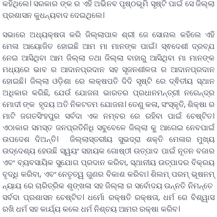
କହିଥିଲେ। ସରକାର ଙ୍କ ର ଏହି ଅଭିନବ ପୃଷ୍ଠଭୂମି ସୃଷ୍ଟି ପାଇଁ ସେ ଜିଲ୍ଲା
ପ୍ରଶାସନ କୁଧନ୍ୟବାଦ ଦେଇଥିଲେ।
ସଭାରେ ଅଧ୍ୟକ୍ଷତା କରି ଜିଲ୍ଲାପାଳ ଶ୍ରୀ ଜେ ସୋନାଲ କହିଲେ ଏହି
ମେଳା ଆୟୋଜିତ ହୋଇଛି ଆମ ମା ମାନଙ୍କ ପାଇଁ। ସ୍ଵଦେଶୀ ଦ୍ରବ୍ଯ
ନେଇ ଆସିଥିବା ଆମ ଜିଲ୍ଲା ତଥା ଜିଲ୍ଲା ବାହାରୁ ଆସିଥିବା ମା ମାନଙ୍କ
ମଧ୍ୟରେ ଭାବ ର ଆଦାନପ୍ରଦାନ ସହ ସୃଜନଶୀଳତା ର ଆଦାନପ୍ରଦାନ
ହୋଇଛି। ଜିଲ୍ଲା ଓଡ଼ିଶା ରେ ଲକ୍ଷପତି ଦିଦି ସୃଷ୍ଟି ରେ ଦ୍ଵିତୀୟ ସ୍ଥାନ
ଅଧିକାର କରିଛି, ଯେଉଁ ଯୋଜନା ଭାରତର ପ୍ରଧାନମନ୍ତ୍ରୀ ନରେନ୍ଦ୍ର
ମୋଦୀ ଙ୍କ ହୃଦୟ ଅତି ନିକଟତମ ଯୋଜନା। ତେଣୁ କଳା, ସଂସ୍କୃତି, ଶିକ୍ଷା ର
ମାଟି ଜଗତସିଂହପୁର ସର୍ବଦା ଏକ ନମ୍ବର ରେ ରହିବା ପାଇଁ ଚେଷ୍ଟିତ।
ଏଠାକାର ସମସ୍ତ ଜନପ୍ରତିନିଧି ସବୁବେଳେ ଜିଲ୍ଲା କୁ ଆଗେଇ ନେବପାଇଁ
ଉପଦେଶ ଦିଅନ୍ତି। ଜିଲ୍ଲାସ୍ତରୀୟ ସୁଭଦ୍ରା ଶକ୍ତି ମେଳାର ମୁଖ୍ୟ
ଉଦ୍ଦେଶ୍ୟ ହେଉଛି ସ୍ୱୟଂ ସହାୟକ ଗୋଷ୍ଠୀ ଉତ୍ପାଦ ପାଇଁ ନୂତନ ବଜାର
ଏବଂ ବ୍ୟବସାୟିକ ସୁଯୋଗ ପ୍ରଦାନ କରିବା, ସ୍ଥାନୀୟ ଉତ୍ପାଦର ବିକ୍ରୟ
ବୃଦ୍ଧି କରିବା, ଏବଂ ନେତୃତ୍ୱ ଗୁଣର ବିକାଶ କରିବା। ଶିଲମ୍ ପରମ୍ ଭୂଷନମ୍
ନ୍ୟାୟ ରେ ଚାରିତ୍ରିକ ଶୃଙ୍ଖଳା ସହ ଜିଲ୍ଲା ର ସର୍ବୋଦୟ ଉନ୍ନତି ନିମନ୍ତେ
ସର୍ବଦା ପ୍ରଶାସନ ଚେଷ୍ଟିତ। ଧର୍ମୋ ରକ୍ଷତି ରକ୍ଷତା, ଧର୍ମ ରେ ବିଶ୍ୱାସ
ରଖି ଧର୍ମ ସହ କାର୍ଯ୍ୟ କଲେ ଧର୍ମ ନିଶ୍ଚୟ ଆମର ରକ୍ଷା କରିବ।