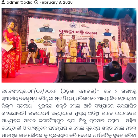
admin@odia
February 8, 2026
ଜଗତସିଂହପୁର,୦୮/୦୨/୨୦୨୬ (ଓଡ଼ିଶା ସମାଚାର)- ଗତ ୨ ତାରିଖରୁ
ସ୍ଥାନୀୟ ନବକୃଷ୍ଣ ଚୌଧୁରୀ ଷ୍ଟାଡିୟମ୍ ପରିସରରେ ଆୟୋଜିତ ହୋଇଥିବା
ଜିଲ୍ଳା ସ୍ତରୀୟ ସୁଭଦ୍ରା ଶକ୍ତି ମେଳା ଆଜି ସଂଧ୍ୟାରେ ଉଦଯାପିତ
ହୋଇଯାଇଛି। ଉଦଯାପନୀ ସନ୍ଧ୍ୟାରେ ମୁଖ୍ୟ ଅତିଥି ଭାବେ ଯୋଗଦେଇ
ମାନ୍ୟବର ସାଂସଦ ଜଗତସିଂହପୁର ଶ୍ରୀ ବିଭୁ ପ୍ରସାଦ ତରାଇ ମହିଳା
ଉଦ୍ୟୋଗୀ ଓ ସାଂସ୍କୃତିକ ପରମ୍ପରା ର ମେଳା ସୁଭଦ୍ରା ଶକ୍ତି ମେଳା ମହିଳା
ମାନଙ୍କ ଜ୍ଞାନ କୌଶଳ କୁ ପ୍ରୟୋଗ କରି ଦେଶର ଅର୍ଥନୀତିକୁ ସୁଦୃଢ଼ କରିବା