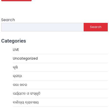
Search
Search
Categories
LIVE
Uncategorized
କୃଷି
କ୍ରୀଡ଼ା
ତାଜା ଖବର
ପର୍ଯ୍ୟଟନ ଓ ସଂସ୍କୃତି
ବାଣିଜ୍ୟ ବ୍ୟବସାୟ