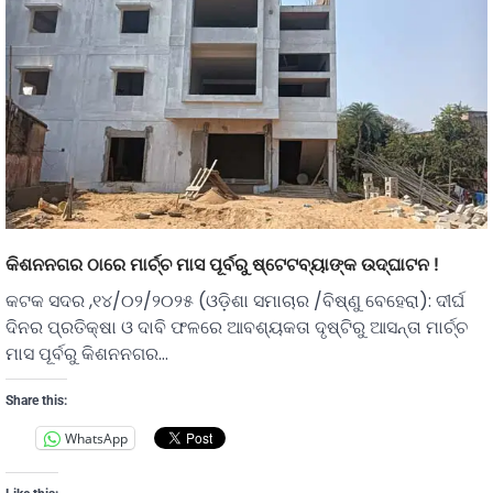
କିଶନନଗର ଠାରେ ମାର୍ଚ୍ଚ ମାସ ପୂର୍ବରୁ ଷ୍ଟେଟବ୍ୟାଙ୍କ ଉଦ୍ଘାଟନ !
କଟକ ସଦର ,୧୪/୦୨/୨୦୨୫ (ଓଡ଼ିଶା ସମାଚାର /ବିଷ୍ଣୁ ବେହେରା): ଦୀର୍ଘ
ଦିନର ପ୍ରତିକ୍ଷା ଓ ଦାବି ଫଳରେ ଆବଶ୍ୟକତା ଦୃଷ୍ଟିରୁ ଆସନ୍ତା ମାର୍ଚ୍ଚ
ମାସ ପୂର୍ବରୁ କିଶନନଗର…
Share this:
WhatsApp