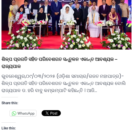
ଶିଳ୍ପ ପ୍ରଗତି ସହିତ ପରିବେଶଗତ ସନ୍ତୁଳନ ଏକାନ୍ତ ଆବଶ୍ୟକ –
ରାଜ୍ୟପାଳ
ଭୁବନେଶ୍ୱର,୦୯/୦୩/୨୦୨୫ (ଓଡ଼ିଶା ସମାଚାର/ରଜତ ମହାପାତ୍ର)-
ଶିଳ୍ପ ପ୍ରଗତି ସହିତ ପରିବେଶଗତ ସନ୍ତୁଳନ ଏକାନ୍ତ ଆବଶ୍ୟକ ବୋଲି
ରାଜ୍ୟପାଳ ଡ. ହରି ବାବୁ କମ୍ଭମ୍ପାଟି କହିଛନ୍ତି । ଆଜି…
Share this:
WhatsApp
Like this: