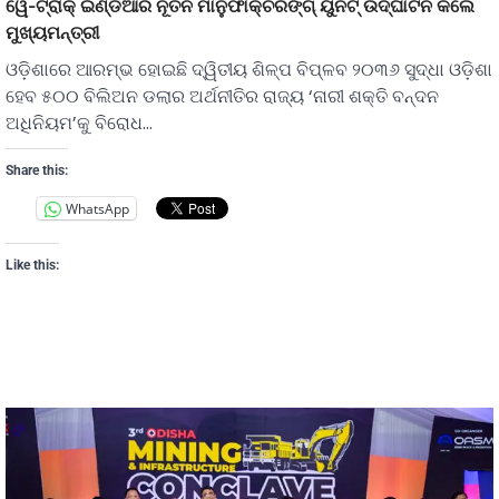
ୱେ-ଟ୍ରାକ୍‌ ଇଣ୍ଡିଆର ନୂତନ ମାନୁଫାକ୍ଚରିଙ୍ଗ୍ ୟୁନିଟ୍ ଉଦ୍‌ଘାଟନ କଲେ
ମୁଖ୍ୟମନ୍ତ୍ରୀ
ଓଡ଼ିଶାରେ ଆରମ୍ଭ ହୋଇଛି ଦ୍ୱିତୀୟ ଶିଳ୍ପ ବିପ୍ଳବ ୨୦୩୬ ସୁଦ୍ଧା ଓଡ଼ିଶା
ହେବ ୫୦୦ ବିଲିଅନ ଡଲାର ଅର୍ଥନୀତିର ରାଜ୍ୟ ‘ନାରୀ ଶକ୍ତି ବନ୍ଦନ
ଅଧିନିୟମ’କୁ ବିରୋଧ…
Share this:
WhatsApp
Like this: