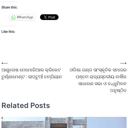
Share this:
WhatsApp
Like this:
⟵
⟶
ଆଶୁତୋଷ ମେମୋରିଆଲ କ୍ରିକେଟ
ଓଡିଶା ଗଣ୍ଡ ସାଂସ୍କୃତିକ ସମାଜର
ଟୁର୍ଣ୍ଣାମେଣ୍ଟ : ଲାପଟୁଆଁ ଚମ୍ପିୟାନ
ପଞ୍ଚମ ରାଜ୍ୟସ୍ତରୀୟ ବାର୍ଷିକ
ସାଧାରଣ ସଭା ଓ ବନ୍ଧୁମିଳନ
ଅନୁଷ୍ଠିତ
Related Posts