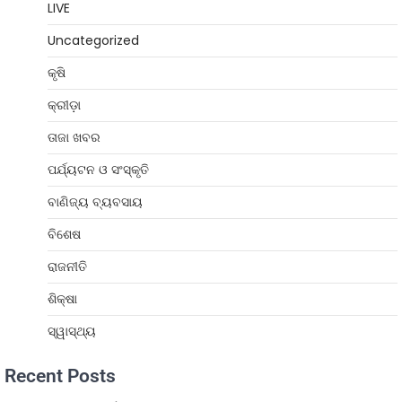
LIVE
Uncategorized
କୃଷି
କ୍ରୀଡ଼ା
ତାଜା ଖବର
ପର୍ଯ୍ୟଟନ ଓ ସଂସ୍କୃତି
ବାଣିଜ୍ୟ ବ୍ୟବସାୟ
ବିଶେଷ
ରାଜନୀତି
ଶିକ୍ଷା
ସ୍ୱାସ୍ଥ୍ୟ
Recent Posts