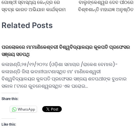
ଗୋଷ୍ଠୀ ସ୍ବାସ୍ଥ୍ୟ କେନ୍ଦ୍ର ରେ
ବାଲୁଙ୍କେଶ୍ୱର ଦେବ ପୀଠରେ
ସ୍ବଚ୍ଛ ଭାରତ ଅଭିଯାନ କାର୍ଯକ୍ରମ
ବିଶ୍ଵଶାନ୍ତି ମହାଯଜ୍ଞ ଅନୁଷ୍ଠିତ
Related Posts
ପରଲୋକରେ ମା’ମାଣିକେଶ୍ବରୀ ବିଶ୍ୱବିଦ୍ୟାଳୟର କୂଳପତି ପ୍ରଫେସର
ସଞ୍ଜୟ ସତପଥି
କଳାହାଣ୍ଡି,୨୫/୧୨/୨୦୨୪ (ଓଡ଼ିଶା ସମାଚାର /ରାକେଶ ବେମାଲ)-
କଳାହାଣ୍ଡି ଜିଲା ଭବାନୀପାଟଣାସ୍ଥିତ ମା’ ମାଣିକେଶ୍ୱରୀ
ବିଶ୍ୱବିଦ୍ୟାଳୟର କୁଳପତି ପ୍ରଫେସର ସଞ୍ଜୟ ଶତପଥୀଙ୍କ ବୁଧବାର
ସକାଳ ୮ଟାରେ ଭୁବନେଶ୍ୱରସ୍ଥିତ ଏକ ଘରୋଇ…
Share this:
WhatsApp
Like this: