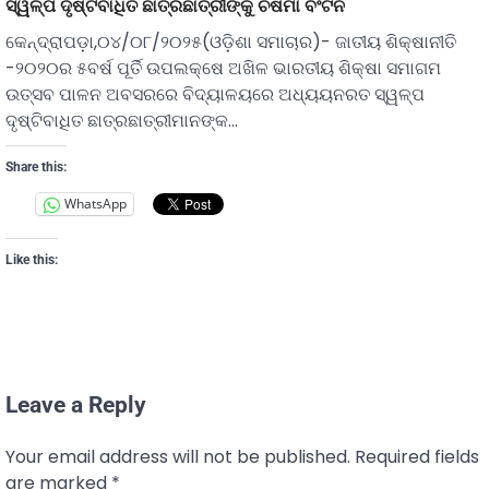
ସ୍ୱଳ୍ପ ଦୃଷ୍ଟିବାଧିତ ଛାତ୍ରଛାତ୍ରୀଙ୍କୁ ଚଷମା ବଂଟନ
କେନ୍ଦ୍ରାପଡ଼ା,୦୪/୦୮/୨୦୨୫(ଓଡ଼ିଶା ସମାଚାର)- ଜାତୀୟ ଶିକ୍ଷାନୀତି
-୨୦୨୦ର ୫ବର୍ଷ ପୂର୍ତି ଉପଲକ୍ଷେ ଅଖିଳ ଭାରତୀୟ ଶିକ୍ଷା ସମାଗମ
ଉତ୍ସବ ପାଳନ ଅବସରରେ ବିଦ୍ୟାଳୟରେ ଅଧ୍ୟୟନରତ ସ୍ୱଳ୍ପ
ଦୃଷ୍ଟିବାଧିତ ଛାତ୍ରଛାତ୍ରୀମାନଙ୍କ…
Share this:
WhatsApp
Like this:
Leave a Reply
Your email address will not be published.
Required fields
are marked
*