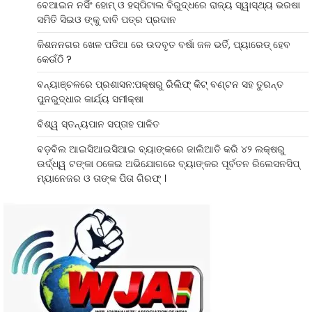
ବେଆଇନ ନର୍ସିଂ ହୋମ୍ ଓ ହସ୍ପିଟାଲ ବିରୁଦ୍ଧରେ ରାଜ୍ୟ ସ୍ୱାସ୍ଥ୍ୟ ଭରଷା
ସମିତି ସିଇଓ ଙ୍କୁ ଦାବି ପତ୍ର ପ୍ରଦାନ
କିଶନନଗର ଖେଳ ପଡିଆ ରେ ଉଦବୃତ ବର୍ଷା ଜଳ ଭର୍ତି, ପ୍ୟାରେଡ୍ ହେବ
କେଉଁଠି ?
ବନ୍ୟାଞ୍ଚଳରେ ପ୍ରଶାସନ:ପକ୍ଷରୁ ରିଲିଫ୍ କିଟ୍ ବଣ୍ଟନ ସହ ତୁରନ୍ତ
ପୁନରୁଦ୍ଧାର କାର୍ଯ୍ୟ ସମୀକ୍ଷା
ବିଶ୍ୱ ସ୍ତନ୍ୟପାନ ସପ୍ତାହ ପାଳିତ
ବଡ଼ବିଲ ଆଇସିଆଇସିଆଇ ବ୍ୟାଙ୍କରେ ଜାଲିଆତି କରି ୪୨ ଲକ୍ଷରୁ
ଉର୍ଦ୍ଧ୍ୱ ଟଙ୍କା ଠକେଇ ଅଭିଯୋଗରେ ବ୍ୟାଙ୍କର ପୂର୍ବତନ ରିଲେସନସିପ୍
ମ୍ୟାନେଜର ଓ ତାଙ୍କ ପିତା ଗିରଫ୍ ।