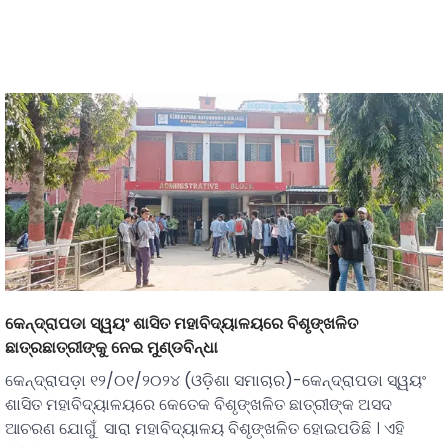
କେନ୍ଦ୍ରାପଡା ସ୍ୱୟଂ ଶାସିତ ମହାବିଦ୍ୟାଳୟରେ ବିଶୃଙ୍ଖଳିତ
ଛାତ୍ରଛାତ୍ରୀଙ୍କୁ ନେଇ ମୁଣ୍ଡବିନ୍ଧା
କେନ୍ଦ୍ରାପଡ଼ା ୧୨/୦୧/୨୦୨୪ (ଓଡ଼ିଶା ସମାଚାର)-କେନ୍ଦ୍ରାପଡା ସ୍ୱୟଂ
ଶାସିତ ମହାବିଦ୍ୟାଳୟରେ କେତେକ ବିଶୃଙ୍ଖଳିତ ଛାତ୍ରୀଙ୍କ ଅସଦ
ଆଚରଣ ଯୋଗୁଁ ସାରା ମହାବିଦ୍ୟାଳୟ ବିଶୃଙ୍ଖଳିତ ହୋଇପଡିଛି । ଏହି