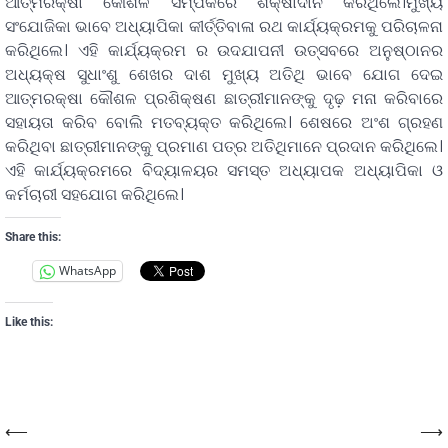
ଆତ୍ମରକ୍ଷା କୌଶଳ ସମ୍ପର୍କରେ ଶିକ୍ଷାଦାନ କରିଥିଲେ।ମୁଖ୍ୟ
ସଂଯୋଜିକା ଭାବେ ଅଧ୍ୟାପିକା କୀର୍ତ୍ତିବାଳା ରଥ କାର୍ଯ୍ୟକ୍ରମକୁ ପରିଚାଳନା
କରିଥିଲେ। ଏହି କାର୍ଯ୍ୟକ୍ରମ ର ଉଦଯାପନୀ ଉତ୍ସବରେ ଅନୁଷ୍ଠାନର
ଅଧ୍ୟକ୍ଷ ସୁଧାଂଶୁ ଶେଖର ଦାଶ ମୁଖ୍ୟ ଅତିଥି ଭାବେ ଯୋଗ ଦେଇ
ଆତ୍ମରକ୍ଷା କୌଶଳ ପ୍ରଶିକ୍ଷଣ ଛାତ୍ରୀମାନଙ୍କୁ ଦୃଢ଼ ମନା କରିବାରେ
ସହାୟତା କରିବ ବୋଲି ମତବ୍ୟକ୍ତ କରିଥିଲେ। ଶେଷରେ ଅଂଶ ଗ୍ରହଣ
କରିଥିବା ଛାତ୍ରୀମାନଙ୍କୁ ପ୍ରମାଣ ପତ୍ର ଅତିଥିମାନେ ପ୍ରଦାନ କରିଥିଲେ।
ଏହି କାର୍ଯ୍ୟକ୍ରମରେ ବିଦ୍ୟାଳୟର ସମସ୍ତ ଅଧ୍ୟାପକ ଅଧ୍ୟାପିକା ଓ
କର୍ମଚାରୀ ସହଯୋଗ କରିଥିଲେ।
Share this:
WhatsApp
Like this:
⟵
⟶