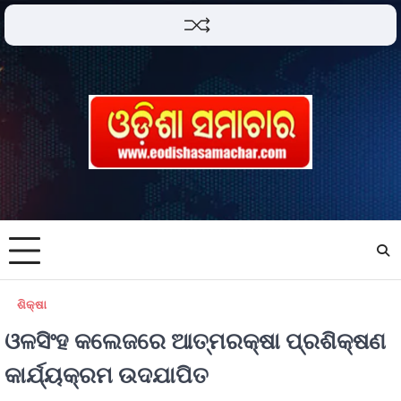
ଶିକ୍ଷା
ଓଳସିଂହ କଲେଜରେ ଆତ୍ମରକ୍ଷା ପ୍ରଶିକ୍ଷଣ
କାର୍ଯ୍ୟକ୍ରମ ଉଦଯାପିତ