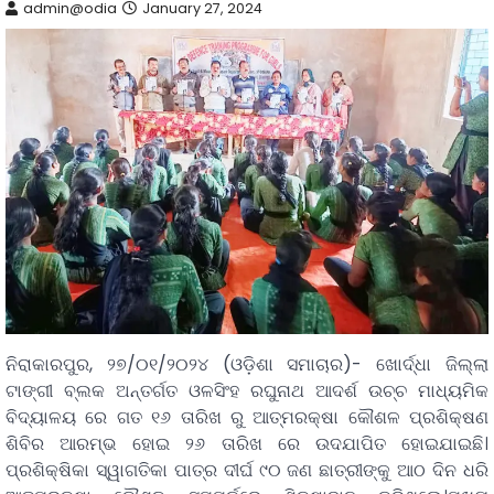
admin@odia
January 27, 2024
ନିରାକାରପୁର, ୨୭/୦୧/୨୦୨୪ (ଓଡ଼ିଶା ସମାଚାର)- ଖୋର୍ଦ୍ଧା ଜିଲ୍ଲା
ଟାଙ୍ଗୀ ବ୍ଲକ ଅନ୍ତର୍ଗତ ଓଳସିଂହ ରଘୁନାଥ ଆଦର୍ଶ ଉଚ୍ଚ ମାଧ୍ୟମିକ
ବିଦ୍ୟାଳୟ ରେ ଗତ ୧୬ ତାରିଖ ରୁ ଆତ୍ମରକ୍ଷା କୌଶଳ ପ୍ରଶିକ୍ଷଣ
ଶିବିର ଆରମ୍ଭ ହୋଇ ୨୬ ତାରିଖ ରେ ଉଦଯାପିତ ହୋଇଯାଇଛି।
ପ୍ରଶିକ୍ଷିକା ସ୍ୱାଗତିକା ପାତ୍ର ଦୀର୍ଘ ୯୦ ଜଣ ଛାତ୍ରୀଙ୍କୁ ଆଠ ଦିନ ଧରି