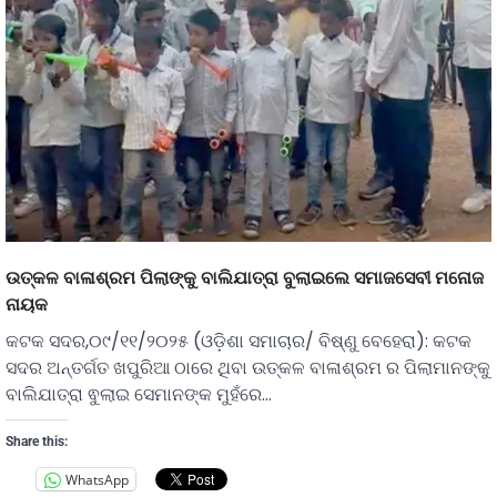
ଉତ୍କଳ ବାଳାଶ୍ରମ ପିଲାଙ୍କୁ ବାଲିଯାତ୍ରା ବୁଲାଇଲେ ସମାଜସେବୀ ମନୋଜ
ନାୟକ
କଟକ ସଦର,୦୯/୧୧/୨୦୨୫ (ଓଡ଼ିଶା ସମାଚାର/ ବିଷ୍ଣୁ ବେହେରା): କଟକ
ସଦର ଅନ୍ତର୍ଗତ ଖପୁରିଆ ଠାରେ ଥିବା ଉତ୍କଳ ବାଳାଶ୍ରମ ର ପିଲାମାନଙ୍କୁ
ବାଲିଯାତ୍ରା ଵୁଲାଇ ସେମାନଙ୍କ ମୁହଁରେ…
Share this:
WhatsApp