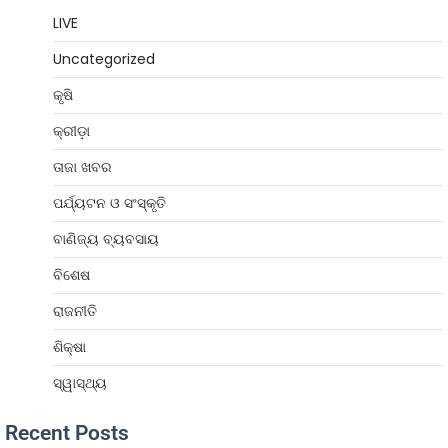
LIVE
Uncategorized
କୃଷି
କ୍ରୀଡ଼ା
ତାଜା ଖବର
ପର୍ଯ୍ୟଟନ ଓ ସଂସ୍କୃତି
ବାଣିଜ୍ୟ ବ୍ୟବସାୟ
ବିଶେଷ
ରାଜନୀତି
ଶିକ୍ଷା
ସ୍ୱାସ୍ଥ୍ୟ
Recent Posts