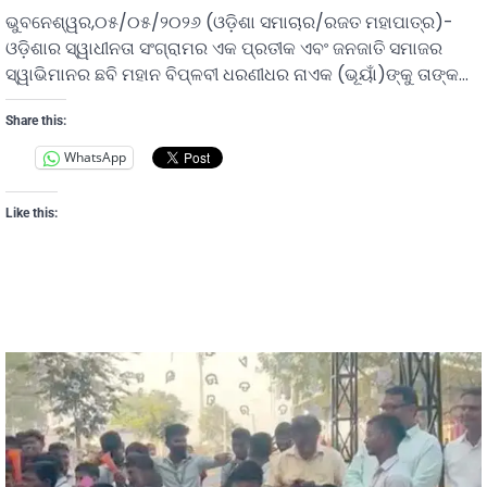
ଭୁବନେଶ୍ୱର,୦୫/୦୫/୨୦୨୬ (ଓଡ଼ିଶା ସମାଚାର/ରଜତ ମହାପାତ୍ର)-
ଓଡ଼ିଶାର ସ୍ୱାଧୀନତା ସଂଗ୍ରାମର ଏକ ପ୍ରତୀକ ଏବଂ ଜନଜାତି ସମାଜର
ସ୍ୱାଭିମାନର ଛବି ମହାନ ବିପ୍ଳବୀ ଧରଣୀଧର ନାଏକ (ଭୂୟାଁ)ଙ୍କୁ ତାଙ୍କ…
Share this:
WhatsApp
Like this: