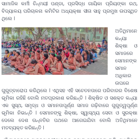
ସାମାଜିକ କର୍ମୀ ଚିନ୍ମୟୀ ପଣ୍ଡା, ପ୍ରସିଦ୍ଧ ଗାୟିକା ପ୍ରିୟଙ୍କା ରଥ,
ବିଦ୍ୟାଳୟ ପରିଚାଳନା କମିଟିର ଅଧ୍ୟକ୍ଷା ସୀତା ସାହୁ ପ୍ରମୁଖ ଉପସ୍ଥିତ
ଥିଲେ ।
ଅତିଥିମାନେ
କନ୍ୟା
ଶିକ୍ଷା ଓ
ସମାଜରେ
ସେମାନଙ୍କ
ସମାନ
ଅଧିକାର
ଉପରେ
ଗୁରୁତ୍ବାରୋପ କରିଥିଲେ । ଏଥିସହ ଏହି ସଚେତନତାରେ ପରିବାରର ବିଶେଷ
ଭୂମିକା ରହିଛି ବୋଲି ମତପ୍ରକାଶ କରିଛନ୍ତି । ଶିକ୍ଷିତ ଓ ସଶକ୍ତ କନ୍ୟା
ଏକ ସୁସ୍ଥ, ସମୃଦ୍ଧ ଓ ସମାନତାପୂର୍ଣ୍ଣ ସମାଜ ଗଢ଼ିବାରେ ଗୁରୁତ୍ୱପୂର୍ଣ୍ଣ
ଭୂମିକା ନିଭାନ୍ତି । ସେମାନଙ୍କୁ ଶିକ୍ଷା, ସ୍ୱାସ୍ଥ୍ୟ ସେବା ଓ ସୁରକ୍ଷା
ଦେଲେ ଦେଶ ଉନ୍ନତିର ପଥରେ ଆଗେଇଯିବା ବୋଲି ଅତିଥିମାନେ
ମତବ୍ୟକ୍ତ କରିଛନ୍ତି ।