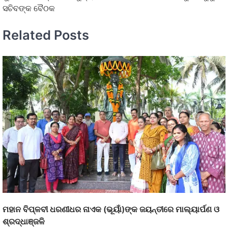
ସଚିବଙ୍କ ବୈଠକ
Related Posts
ମହାନ ବିପ୍ଳବୀ ଧରଣୀଧର ନାଏକ (ଭୂୟାଁ)ଙ୍କ ଜୟନ୍ତୀରେ ମାଲ୍ୟାର୍ପଣ ଓ
ଶ୍ରଦ୍ଧାଞ୍ଜଳି