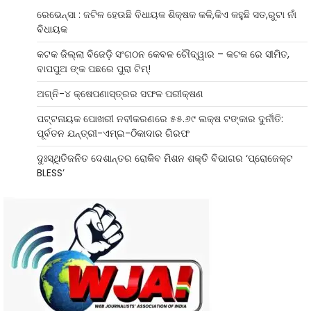
ରେଭେନ୍ସା : ଜଟିଳ ହେଉଛି ବିଧାୟକ ଶିକ୍ଷକ କଳି,କିଏ କହୁଛି ସତ,ରୁଟା ନାଁ
ବିଧାୟକ
କଟକ ଜିଲ୍ଲା ବିଜେଡ଼ି ସଂଗଠନ କେବଳ ଚୌଦ୍ୱାର – କଟକ ରେ ସୀମିତ,
ବାପପୁଅ ଙ୍କ ପଛରେ ପୁରା ଟିମ୍!
ଅଗ୍ନି-୪ କ୍ଷେପଣାସ୍ତ୍ରର ସଫଳ ପରୀକ୍ଷଣ
ପଟ୍ଟନାୟକ ପୋଖରୀ ନବୀକରଣରେ ୫୫.୬୯ ଲକ୍ଷ ଟଙ୍କାର ଦୁର୍ନୀତି:
ପୂର୍ବତନ ଯନ୍ତ୍ରୀ-ଏମ୍‌ଇ-ଠିକାଦାର ଗିରଫ
ଦୁଃସ୍ଥିତିଜନିତ ଦେଶାନ୍ତର ରୋକିବ ମିଶନ ଶକ୍ତି ବିଭାଗର ‘ପ୍ରୋଜେକ୍ଟ
BLESS’