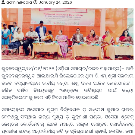
admin@odia
January 24, 2026
ଭୁବନେଶ୍ୱର,୨୪/୦୧/୨୦୨୬ (ଓଡ଼ିଶା ସମାଚାର/ରଜତ ମହାପାତ୍ର)- ଆଜି
ଭୁବନେଶ୍ବରସ୍ଥିତ ଆଇ.ଆର.ସି ଭିଲେଜଠାରେ ଥିବା ପି.ଏମ୍ ଶ୍ରୀ ସରକାରୀ
ଉଚ୍ଚ ବିଦ୍ୟାଳୟରେ ଜାତୀୟ କନ୍ୟା ଶିଶୁ ଦିବସ ପାଳିତ ହୋଇଯାଇଛି ।
ଚଳିତ ବର୍ଷର ବିଷୟବସ୍ତୁ “ଉଜ୍ଜ୍ବଳ ଭବିଷ୍ୟତ ପାଇଁ କନ୍ୟା
ସଶକ୍ତିକରଣ” କୁ ନେଇ ଏହି ଦିବସ ପାଳିତ ହୋଇଯାଇଛି ।
ସମାରୋହରେ ଓସେପାର ଯୁଗ୍ମ ନିର୍ଦ୍ଦେଶକ ଡ଼ ସନ୍ତୋଷ କୁମାର ରାଉତ,
ବେକଥ୍ରୁ ସଂସ୍ଥାର ରାଜ୍ୟ ମୁଖ୍ୟ ଡ଼ ରୁକ୍ମଣୀ ପଣ୍ଡା, ଓସେପା ଷ୍ଟେଟ୍
ଜେଣ୍ଡର କୋର୍ଡିନେଟର୍ ଲହରି ମହାନ୍ତି, ଜିଲ୍ଲା ଜେଣ୍ଡର କୋର୍ଡିନେଟର୍
ପ୍ରଣୀତା ସାବତ, ଅନ୍ତର୍ଜାତୀୟ କବି ଡ଼ ସ୍ନିଗ୍ଧାରାଣୀ ସ୍ବାଇଁ, ଲେଖିକା ତଥା