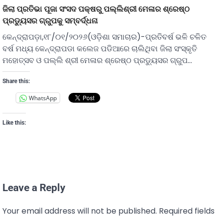
ଜିଲା ପ୍ରତିଭା ପୂଜା ସଂସଦ ପକ୍ଷରୁ ପଲ୍ଲିଶ୍ରୀ ମେଳାର ଶ୍ରେଷ୍ଠ
ପ୍ରଡୁ୍ୟସର ଗ୍ରୁପକୁ ସମ୍ବର୍ଦ୍ଧନା
କେନ୍ଦ୍ରାପଡ଼ା,୧୮/୦୧/୨୦୨୬(ଓଡ଼ିଶା ସମାଚାର)-ପ୍ରତିବର୍ଷ ଭଳି ଚଳିତ
ବର୍ଷ ମଧ୍ୟ କେନ୍ଦ୍ରାପଡା କଲେଜ ପଡିଆରେ ଚାଲିଥିବା ଜିଲା ସଂସ୍କୃତି
ମହୋତ୍ସବ ଓ ପଲ୍ଲି ଶ୍ରୀ ମେଳାର ଶ୍ରେଷ୍ଠ ପ୍ରଡୁ୍ୟସର ଗ୍ରୁପ…
Share this:
WhatsApp
Like this:
Leave a Reply
Your email address will not be published.
Required fields