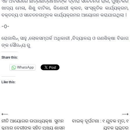
ଏହି ଅବସରରେ ଛାତ୍ରଛାତ୍ରୀମାନଙ୍କ ଦ୍ବାରା ସଚେତନତା ରାଲି, ପୁଷ୍ଟିକର
ଖାଦ୍ୟ ମେଳା, ଶିଶୁ ବାଟିକା, କିଶୋରୀ କ୍ଲବ, ସାଂସ୍କୃତିକ କାର୍ଯ୍ୟକ୍ରମ,
ବକ୍ତବ୍ୟ ଓ ସଚେତନତାମୂଳକ କାର୍ଯ୍ୟକ୍ରମର ଆୟୋଜନ କରାଯାଇଥିଲା ।
-0-
ରୋଜାଲିନ୍ ସାହୁ ,ଲୋକସମ୍ପର୍କ ଅଧିକାରୀ ,ବିଦ୍ୟାଳୟ ଓ ଗଣଶିକ୍ଷା ବିଭାଗ
ଙ୍କ ସୌଜନ୍ୟ ରୁ
Share this:
WhatsApp
Like this:
⟵
⟶
ନୀତି ଆୟୋଗର ଉପାଧ୍ୟକ୍ଷ ସୁମନ
ବାଇକ୍ ଦୂର୍ଘଟଣା : ୧ ଯୁବକ ମୃତ, ୧
କୁମାର ବେରୀଙ୍କ ସହିତ ମୁଖ୍ୟ ଶାସନ
ଯୁବକ ଗୁରୁତର