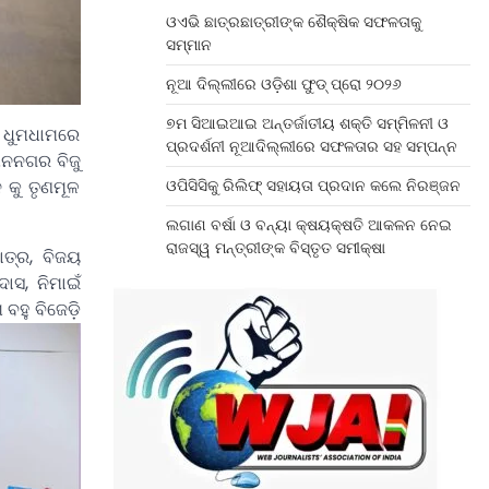
ଓଏଭି ଛାତ୍ରଛାତ୍ରୀଙ୍କ ଶୈକ୍ଷିକ ସଫଳତାକୁ
ସମ୍ମାନ
ନୂଆ ଦିଲ୍ଲୀରେ ଓଡ଼ିଶା ଫୁଡ୍ ପ୍ରୋ ୨୦୨୬
୭ମ ସିଆଇଆଇ ଅନ୍ତର୍ଜାତୀୟ ଶକ୍ତି ସମ୍ମିଳନୀ ଓ
ସ ଧୁମଧାମରେ
ପ୍ରଦର୍ଶନୀ ନୂଆଦିଲ୍ଲୀରେ ସଫଳତାର ସହ ସମ୍ପନ୍ନ
ଶନନଗର ବିଜୁ
 କୁ ତୃଣମୂଳ
ଓପିସିସିକୁ ରିଲିଫ୍ ସହାୟତା ପ୍ରଦାନ କଲେ ନିରଞ୍ଜନ
ଲଗାଣ ବର୍ଷା ଓ ବନ୍ୟା କ୍ଷୟକ୍ଷତି ଆକଳନ ନେଇ
ରାଜସ୍ୱ ମନ୍ତ୍ରୀଙ୍କ ବିସ୍ତୃତ ସମୀକ୍ଷା
ତ୍ର, ବିଜୟ
ାସ, ନିମାଇଁ
ହୁ ବିଜେଡ଼ି