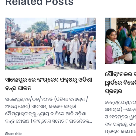
Related Posts
ପୌରାଂଚଳର ୧
ସାଲେପୁର ରେ କଂଗ୍ରେସ ପକ୍ଷରୁ ଓଡିଶା
ୱାର୍ଡରେ ବିଜ
ବନ୍ଦ ପାଳନ
ପ୍ରଚାର
ସାଲେପୁର,୧୭/୦୭/୨୦୨୫ (ଓଡିଶା ସମାଚାର /
କେନ୍ଦ୍ରାପଡ଼ା,୨
ଅଭୟ ଜେନା) ଏଫଏମ୍ କଲେଜ ଛାତ୍ରୀ
ସମାଚାର)-କେନ୍ଦ
ସୌମ୍ୟାଶ୍ରୀଙ୍କୁ ନ୍ୟାୟ ଦାବିରେ ଆଜି ଓଡ଼ିଶା
ଓ ୨୧ନମ୍ବର ୱାର୍
ବନ୍ଦ ହୋଇଛି । କଂଗ୍ରେସ ସମେତ ୮ ରାଜନୈତିକ…
ଦଳ ପକ୍ଷରୁ ପଦଯ
ପ୍ରଚାର କରାଯାଇ
Share this: