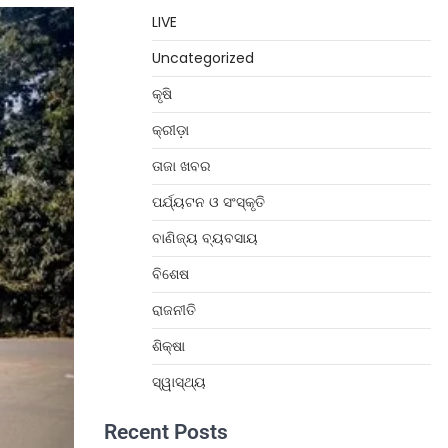
LIVE
Uncategorized
କୃଷି
କ୍ରୀଡ଼ା
ତାଜା ଖବର
ପର୍ଯ୍ୟଟନ ଓ ସଂସ୍କୃତି
ବାଣିଜ୍ୟ ବ୍ୟବସାୟ
ବିଶେଷ
ରାଜନୀତି
ଶିକ୍ଷା
ସ୍ୱାସ୍ଥ୍ୟ
Recent Posts