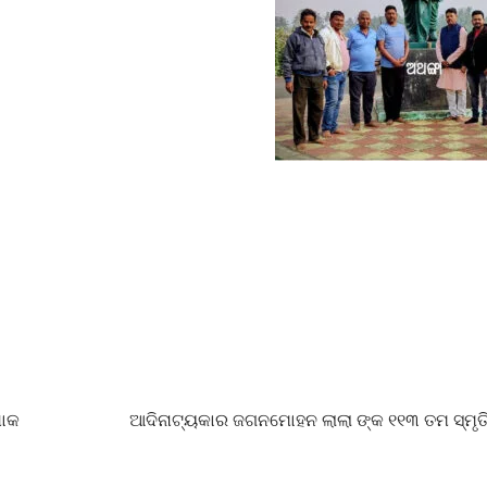
ଶୋକ
ଆଦିନାଟ୍ୟକାର ଜଗନମୋହନ ଲାଲା ଙ୍କ ୧୧୩ ତମ ସ୍ମୃତ