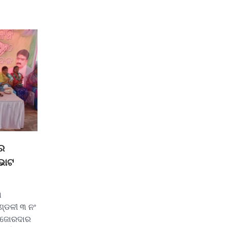
ର
ଭୋଟ
ା
ମଣ୍ଡଳୀ ୩ ନଂ
ୁ ଜୋରଦାର