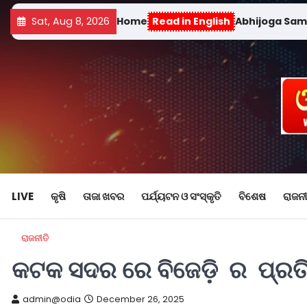
Sat, Aug 8, 2026
Home
Read in English
Abhijoga Sa
LIVE
କୃଷି
ତାଜା ଖବର
ପର୍ଯ୍ୟଟନ ଓ ସଂସ୍କୃତି
ବିଶେଷ
ରାଜନୀ
ରାଜନୀତି
କଟକ ସଦର ରେ ବିଜେଡ଼ି ର ପ୍ରତ
admin@odia
December 26, 2025