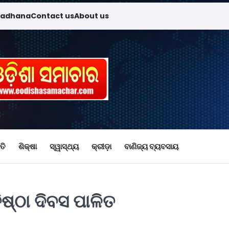
madhana
Contact us
About us
ତି
ଶିକ୍ଷା
ସ୍ୱାସ୍ଥ୍ୟ
କ୍ରୀଡ଼ା
ବାଣିଜ୍ୟ ବ୍ୟବସାୟ
ିଷ୍ଠା ଦିବସ ପାଳିତ