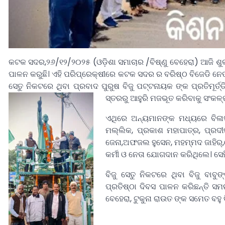
କଟକ ସଦର,୨୬/୧୨/୨୦୨୫ (ଓଡ଼ିଶା ସମାଚାର /ବିଷ୍ଣୁ ବେହେରା) ଆଜି ଶୁକ୍
ପାଳନ କରୁଛି। ଏହି ପରିପ୍ରେକ୍ଷୀରେ କଟକ ସଦର ର ବରିଷ୍ଠ ବିଜେଡି ନେତ
ସେତୁ ନିକଟରେ ଥିବା ପ୍ରବାଦ ପୁରୁଷ ବିଜୁ ପଟ୍ଟନାୟକ ଙ୍କ ପ୍ରତିମୂର୍
ସ୍ତରରୁ ଆହୁରି ମଜଭୂତ କରିବାକୁ ସଂକଳ
ଏଥିରେ ଅନ୍ୟମାନଙ୍କ ମଧ୍ୟରେ ବିଳା
ମଲ୍ଲିକ, ପ୍ରକାଶ ମହାପାତ୍ର, ପ୍ରଦୀ
ଜେନା,ଅଫଜଲ ହୁସେନ, ମହମ୍ମଦ ଜାହିର୍,
କର୍ମୀ ଓ‌ ନେତା ଯୋଗଦାନ କରିଥିଲେ। ସ
ବିଜୁ ସେତୁ ନିକଟରେ ଥିବା ବିଜୁ ବାବୁଙ୍
ପ୍ରତିଷ୍ଠା ଦିବସ ପାଳନ କରିଛନ୍ତି ସମର
ବେହେରା, ଟୁକୁନା ରାଉତ ଙ୍କ ସମେତ ବହୁ ବି