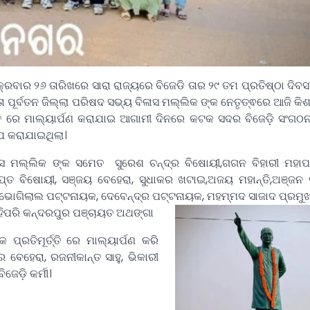
ରବାର ୨୬ ତାରିଖରେ ସାରା ରାଜ୍ୟରେ ବିଜେଡି ତାର ୨୯ ତମ ପ୍ରତିଷ୍ଠା ଦିବ
ା ପୂର୍ବତନ ଜିଲ୍ଲା ପରିଷଦ ସଭ୍ୟ ବିଳାସ ମଲ୍ଲିକ ଙ୍କ ନେତୃତ୍ଵରେ ଆଜି କି
ତ୍ତି ରେ ମାଲ୍ୟାର୍ପଣ କରାଯାଇ ଆଗାମୀ ଦିନରେ କଟକ ସଦର ବିଜେଡ଼ି ସଂଗଠନ
୍ପ କରାଯାଇଥିଲା।
ସ ମଲ୍ଲିକ ଙ୍କ ସମେତ ସୁରେଶ ଚନ୍ଦ୍ର ବିଷୋୟୀ,ଗଗନ ବିହାରୀ ମହାପା
ପ୍ତ ବିଷୋୟୀ, ସଞ୍ଜୟ ବେହେରା, ସୁଧାକର ଖଟାଇ,ଅଜୟ ମହାନ୍ତି,ଅଞ୍ଜନ ଦ
ଭୋଗିଲାଲ ପଟ୍ଟନାୟକ, ଦେବେନ୍ଦ୍ର ପଟ୍ଟନାୟକ, ମହମ୍ମଦ ସାଜାଦ ପ୍ରମୁଖ ବ
େହିପରି କନ୍ଦରପୁର ପଞ୍ଚାୟତ ଅଥଙ୍ଗା
କ ପ୍ରତିମୂର୍ତ୍ତି ରେ ମାଲ୍ୟାର୍ପଣ କରି
 ବେହେରା, ରଜନୀକାନ୍ତ ସାହୁ, ଭିକାରୀ
ଜେଡ଼ି କର୍ମୀ।