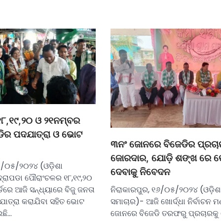
୮,୧୯,୨୦ ଓ ୨୧ନମ୍ବର
େଡିର ପଦଯାତ୍ରା ଓ ଭୋଟ
୩ନଂ ଜୋନରେ ବିଜେଡିର ପ୍ରଚା
ଜୋରଦାର, ଯୋଡ଼ି ଶଙ୍ଖ ରେ 
୦/୦୫/୨୦୨୪ (ଓଡ଼ିଶା
ଦେବାକୁ ନିବେଦନ
୍ରାପଡା ପୌରାଂଚଳର ୧୮,୧୯,୨୦
ଡରେ ଆଜି ସନ୍ଧ୍ୟାରେ ବିଜୁ ଜନତା
ନିରାକାରପୁର, ୧୬/୦୫/୨୦୨୪ (ଓଡ଼ିଶ
ାତ୍ରା କରାଯିବା ସହିତ ଭୋଟ
ସମାଚାର)- ଆଜି ଖୋର୍ଦ୍ଧା ନିର୍ବାଚନ 
ଛି…
ଜୋନରେ ବିଜେଡି ତରଫରୁ ପ୍ରଚାରକ