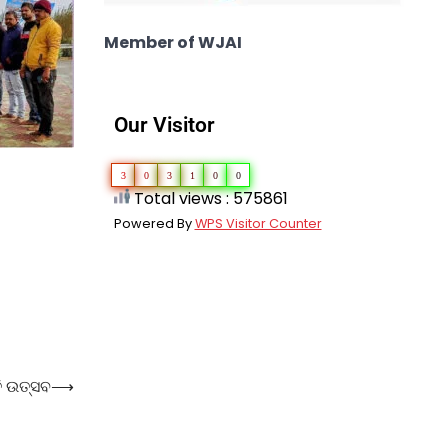
Member of WJAI
Our Visitor
3
0
3
1
0
0
Total views : 575861
Powered By
WPS Visitor Counter
ି ଉତ୍ସବ
⟶