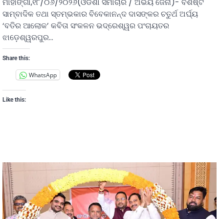
ମାହାଙ୍ଗା,୧୮/୦୬/୨୦୨୬(ଓଡିଶା ସମାଚାର / ଅଭୟ ଜେନା)- ବିଶିଷ୍ଟ
ସାମ୍ବାଦିକ ତଥା ସ୍ତମ୍ଭକାର ବିବେକାନନ୍ଦ ଦାସଙ୍କର ଚତୁର୍ଥ ଅର୍ଘ୍ୟ
‘ବତିର ଆଲୋକ’ କବିତା ସଂକଳନ ଭଦ୍ରେଶ୍ୱର ପଂଚାୟତର
ଝାଡ଼େଶ୍ୱରପୁର…
Share this:
WhatsApp
Like this: