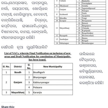
ଜଗନ୍ନାଥପ୍ରସାଦ, ପାତ୍ରପୁର,
ନର୍ଲା, ଜୟପାଟଣା, ଖୋର୍ଦ୍ଧାର
ଟାଙ୍ଗୀ, ବୋରିଗୁମ୍ମା, ବେତନଟୀ,
ବାଙ୍ଗିରିପୋଷି, ଚିତ୍ରଡ଼ା,
କପ୍ତିପଦା, ରାସଗୋବିନ୍ଦପୁର,
ବିଷମକଟକ, ବାମରା, ରେଙ୍ଗାଲି,
ବୀରମହାରାଜପୁର ରହିଛି।
ସେହିପରି ନୂଆ ମ୍ୟୁନିସିପାଲିଟି
ତାଲିକାରେ
ବୈଦ୍ଧଗଡ଼,
ଭଞ୍ଜନଗର,
କବିସୂର୍ଯ୍ୟନଗର,
ପୋଲସରା,
କରଞ୍ଜିଆ ରହିଛି।
Share this: