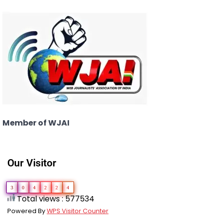
Member of WJAI
Our Visitor
3
0
4
2
2
4
Total views : 577534
Powered By
WPS Visitor Counter