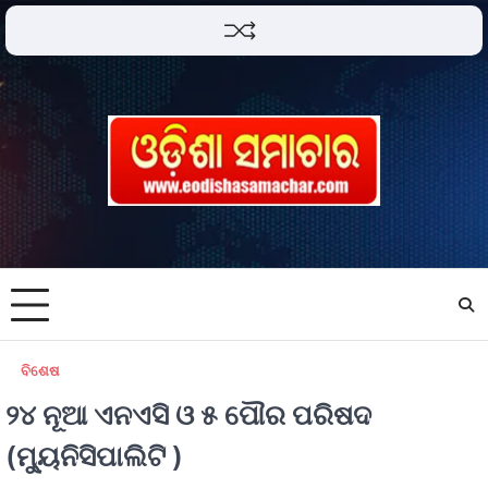
ବିଶେଷ
୨୪ ନୂଆ ଏନଏସି ଓ ୫ ପୌର ପରିଷଦ
(ମ୍ୟୁନିସିପାଲିଟି )