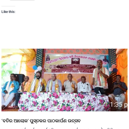
Like this:
‘ବତିର ଆଲୋକ’ ପୁସ୍ତକର ପାଠକାର୍ପଣ ଉତ୍ସବ