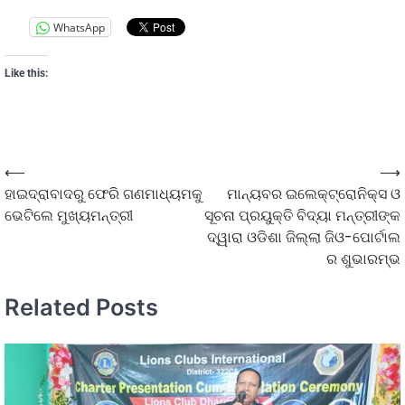
WhatsApp
Like this:
⟵
⟶
ହାଇଦ୍ରାବାଦରୁ ଫେରି ଗଣମାଧ୍ୟମକୁ
ମାନ୍ୟବର ଇଲେକ୍ଟ୍ରୋନିକ୍ସ ଓ
ଭେଟିଲେ ମୁଖ୍ୟମନ୍ତ୍ରୀ
ସୂଚନା ପ୍ରୟୁକ୍ତି ବିଦ୍ୟା ମନ୍ତ୍ରୀଙ୍କ
ଦ୍ୱାରା ଓଡିଶା ଜିଲ୍ଲା ଜିଓ-ପୋର୍ଟାଲ
ର ଶୁଭାରମ୍ଭ
Related Posts