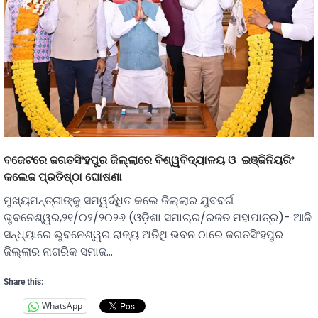
ବଜେଟରେ ଜଗତସିଂହପୁର ଜିଲ୍ଲାରେ ବିଶ୍ୱବିଦ୍ୟାଳୟ ଓ ଇଞ୍ଜିନିୟରିଂ
କଲେଜ ପ୍ରତିଷ୍ଠା ଘୋଷଣା
ମୁଖ୍ୟମନ୍ତ୍ରୀଙ୍କୁ ସମ୍ୱର୍ଦ୍ଧିତ କଲେ ଜିଲ୍ଲାର ଯୁବବର୍ଗ
ଭୁବନେଶ୍ୱର,୨୧/୦୨/୨୦୨୬ (ଓଡ଼ିଶା ସମାଚାର/ରଜତ ମହାପାତ୍ର)- ଆଜି
ସନ୍ଧ୍ୟାରେ ଭୁବନେଶ୍ୱର ରାଜ୍ୟ ଅତିଥି ଭବନ ଠାରେ ଜଗତସିଂହପୁର
ଜିଲ୍ଲାର ନାଗରିକ ସମାଜ…
Share this:
WhatsApp