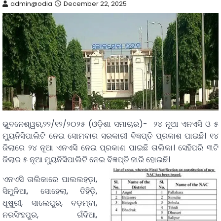
admin@odia
December 22, 2025
ଭୁବନେଶ୍ୱର,୨୨/୧୨/୨୦୨୫ (ଓଡ଼ିଶା ସମାଚାର)- ୨୪ ନୂଆ ଏନଏସି ଓ ୫
ମ୍ୟୁନିସିପାଲିଟି ନେଇ ସୋମବାର ସରକାରୀ ବିଜ୍ଞପ୍ତି ପ୍ରକାଶ ପାଇଛି। ୧୪
ଜିଲାରେ ୨୪ ନୂଆ ଏନଏସି ନେଇ ପ୍ରକାଶ ପାଇଛି ତାଲିକା। ସେହିପରି ୩ଟି
ଜିଲାର ୫ ନୂଆ ମ୍ୟୁନିସିପାଲିଟି ନେଇ ବିଜ୍ଞପ୍ତି ଜାରି ହୋଇଛି।
ଏନଏସି ତାଲିକାରେ ପାଲଲହଡ଼ା,
ସିମୁଳିଆ, ସୋହେଲା, ତିହିଡ଼ି,
ଧୂଷୁରୀ, ସାଲେପୁର, ବଡ଼ମ୍ବା,
ନରସିଂହପୁର, ଗଁଦିଆ,