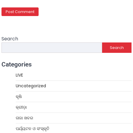
Search
Search
Categories
LIVE
Uncategorized
କୃଷି
କ୍ରୀଡ଼ା
ତାଜା ଖବର
ପର୍ଯ୍ୟଟନ ଓ ସଂସ୍କୃତି