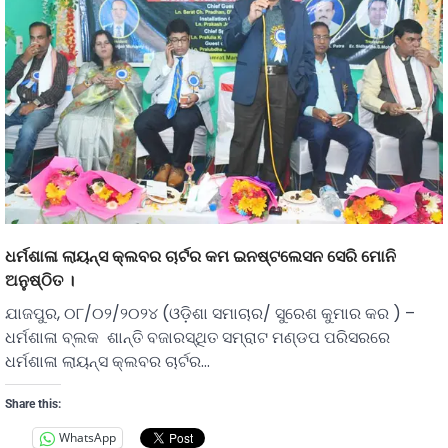
ଧର୍ମଶାଳା ଲାୟନ୍ସ କ୍ଲବର ଚାର୍ଟର କମ ଇନଷ୍ଟଲେସନ ସେରି ମୋନି
ଅନୁଷ୍ଠିତ ।
ଯାଜପୁର, ୦୮/୦୨/୨୦୨୪ (ଓଡ଼ିଶା ସମାଚାର/ ସୁରେଶ କୁମାର କର ) –
ଧର୍ମଶାଳା ବ୍ଲକ ଶାନ୍ତି ବଜାରସ୍ଥିତ ସମ୍ରାଟ ମଣ୍ଡପ ପରିସରରେ
ଧର୍ମଶାଳା ଲାୟନ୍ସ କ୍ଲବର ଚାର୍ଟର…
Share this:
WhatsApp