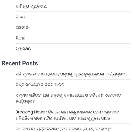
ବାଣିଜ୍ୟ ବ୍ୟବସାୟ
ବିଶେଷ
ରାଜନୀତି
ଶିକ୍ଷା
ସ୍ୱାସ୍ଥ୍ୟ
Recent Posts
ସର୍ଭ ସ୍ମାଇଲ୍ ଫାଉଣ୍ଡେସନ୍ ପକ୍ଷରୁ ବୃହତ୍ ବୃକ୍ଷରୋପଣ କାର୍ଯ୍ୟକ୍ରମ
ବିଶ୍ଵ ସ୍ତନ୍ୟପାନ ଦିବସ ପାଳିତ
ସମ୍ବାଦ ସାହିତ୍ୟ ଘର ପକ୍ଷରୁ ବୃକ୍ଷରୋପଣ ଓ ପରିବେଶ ସଚେତନତା
କାର୍ଯ୍ୟକ୍ରମ
Breaking News : ବିଲରେ କାମ କରୁଥିବାବେଳେ ହେଲା ବଜ୍ରପାତ:
ଟଳିପଡ଼ିଲେ ଜଣେ ମହିଳା ଶ୍ରମିକ , ଆଉ ଜଣେ ଗୁରୁତର ଆହତ
ଥୋରିଆପଡା ପୂର୍ତ୍ତ ବିଭାଗ ରାସ୍ତା ମରଣଯନ୍ତା, ଲୋକେ ହିନସ୍ଥା