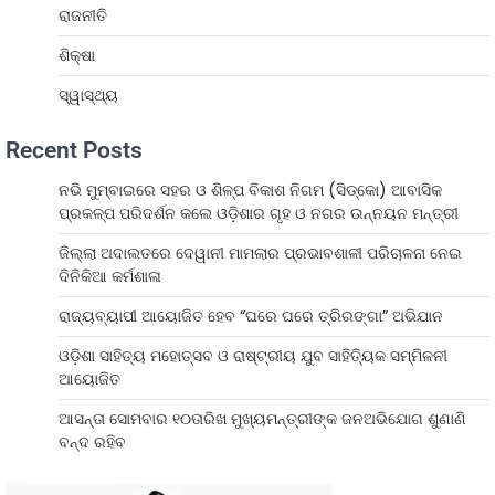
ରାଜନୀତି
ଶିକ୍ଷା
ସ୍ୱାସ୍ଥ୍ୟ
Recent Posts
ନଭି ମୁମ୍ବାଇରେ ସହର ଓ ଶିଳ୍ପ ବିକାଶ ନିଗମ (ସିଡ୍‌କୋ) ଆବାସିକ
ପ୍ରକଳ୍ପ ପରିଦର୍ଶନ କଲେ ଓଡ଼ିଶାର ଗୃହ ଓ ନଗର ଉନ୍ନୟନ ମନ୍ତ୍ରୀ
ଜିଲ୍ଲା ଅଦାଲତରେ ଦେୱାନୀ ମାମଲାର ପ୍ରଭାବଶାଳୀ ପରିଚାଳନା ନେଇ
ଦିନିକିଆ କର୍ମଶାଳା
ରାଜ୍ୟବ୍ୟାପୀ ଆୟୋଜିତ ହେବ “ଘରେ ଘରେ ତ୍ରିରଙ୍ଗା” ଅଭିଯାନ
ଓଡ଼ିଶା ସାହିତ୍ୟ ମହୋତ୍ସବ ଓ ରାଷ୍ଟ୍ରୀୟ ଯୁବ ସାହିତ୍ୟିକ ସମ୍ମିଳନୀ
ଆୟୋଜିତ
ଆସନ୍ତା ସୋମବାର ୧୦ତାରିଖ ମୁଖ୍ୟମନ୍ତ୍ରୀଙ୍କ ଜନଅଭିଯୋଗ ଶୁଣାଣି
ବନ୍ଦ ରହିବ