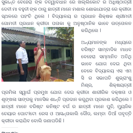
ସୁକାନ୍ତ ବେହେରା ଙ୍କ ତତ୍ୱାବଧାନ ରେ ଖଲ୍ଲିକୋଟ ର ଅଧିଷ୍ଠାତ୍ରୀ
ଦେବୀ ମା ବହୁତୀ ଙ୍କ ଠାରୁ ଛାତ୍ରୀ ମାନେ ମଶାଲ ଶୋଭାଯାତ୍ରା ରେ କ୍ରୀଡା
ସ୍ଥଳରେ ପହଂଚି ଥିଲେ । ବିଦ୍ୟାଳୟ ର ପ୍ରଧାନ ଶିକ୍ଷକ ଶ୍ରୀମତୀ
ଗୋମତୀ ପ୍ରଧାନ କ୍ରୀଡା ପତାକା କୁ ଅନୁଷ୍ଠାନିକ ଭାବେ ଉତ୍ତୋଳନ
କରିଥିଲେ ।
ଅନ୍ୟମାନଙ୍କ ମଧ୍ୟରେ
ବରିଷ୍ଟ ସାମ୍ବାଦିକ ମାଧବ
ବେହେରା ସମ୍ମାନିତ ଅତିଥି
ଭାବେ ଯୋଗ ଦେଇ ଥିବା
ବେଳେ ବିଦ୍ୟାଳୟ ଏସ ଏମ
ସି ର ସଭାପତି ଶୁଭ୍ରାଂଶୁ
ମିଶ୍ର, ଶିକ୍ଷୟତ୍ରୀ
ପ୍ରମିଳା ସ୍ୱାଇଁ ପ୍ରମୁଖ ଯୋଗ ଦେଇ କ୍ରୀଡା ଶାରୀରିକ ଦକ୍ଷତା ଓ
ଶୃଙ୍ଖଳା ସାଙ୍ଗକୁ ମାନସିକ ଶାନ୍ତି ପ୍ରଦାନ କରୁଥିବା ପ୍ରକାଶ କରିଥିଲେ ।
ଛାତ୍ରୀ ମାନେ ବରିଷ୍ଟ କନିଷ୍ଟ ବର୍ଗ ର ଛାତ୍ରୀ ମାନେ ପୁଚି, ମ୍ୟୁଜିକ
ଚେୟାର ପୋଟ।ଟୋ ରେସ ଓ ଆସନ୍ତାକାଲି ଦୌଡ, ଲମ୍ବା ଡିଆଁ ପବୃତ୍ତି
କ୍ରୀଡା କରାଯିବ ବୋଲି ଜଣାପଡିଛି ।