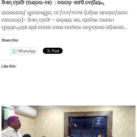
ସିଏମ୍ ଟ୍ରଫି (ଅଣ୍ଡର-୧୫) : ବରଗଡ଼ ଏଫସି ଚମ୍ପିୟାନ୍‌
ରାଉରକେଲା/ ଭୁବନେଶ୍ୱର, ୦୮/୦୬/୨୦୨୫ (ଓଡ଼ିଶା ସମାଚାର/ରଜତ
ମହାପାତ୍ର)- ସିଏମ୍ ଟ୍ରଫି – ଲକ୍ଷ୍ୟ ଏକ, ପ୍ରତିଭା ଅନେକ।
ମୁଖ୍ୟମନ୍ତ୍ରୀ ଶ୍ରୀ ମୋହନ ଚରଣ ମାଝୀଙ୍କ ନେତୃତ୍ବରେ ଓଡ଼ିଶାରେ…
Share this:
WhatsApp
Like this: