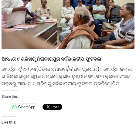
ଆସନ୍ତା ୯ ତାରିଖରୁ ନିରାକାରପୁର ସର୍ବଭାରତୀୟ ଫୁଟବଲ
ଖୋର୍ଦ୍ଧା,୧/୧୨/୨୩(ଓଡିଶା ସମାଚାର/ଦୀପକ ପ୍ରଧାନ)- ଖୋର୍ଦ୍ଧା ଜିଲ୍ଲା
ର ନିରାକାରପୁର ସ୍ଥିତ ଅଗ୍ରଣୀ କ୍ରୀଡାନୁଷ୍ଠାନ ସଖାସଂଘ କ୍ରୀଡା ସଂସଦ
ପକ୍ଷରୁ ଆସନ୍ତା ୯ ତାରିଖରୁ ସର୍ବଭାରତୀୟ ଫୁଟବଲ ପ୍ରତିଯୋଗିତା…
Share this:
WhatsApp
Like this: