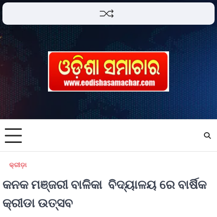
କ୍ରୀଡ଼ା
କନକ ମଞ୍ଜରୀ ବାଳିକା ବିଦ୍ୟାଳୟ ରେ ବାର୍ଷିକ
କ୍ରୀଡା ଉତ୍ସବ