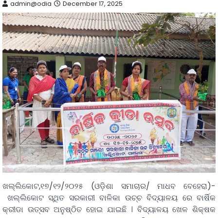
admin@odia
December 17, 2025
ଖଲ୍ଲିକୋଟ,୧୭/୧୨/୨୦୨୫ (ଓଡ଼ିଶା ସମାଚାର/ ମାଧବ ବେହେରା)-
ଖଲ୍ଲିକୋଟ ସ୍ଥିତ ସରକାରୀ ବାଳିକା ଉଚ୍ଚ ବିଦ୍ୟାଳୟ ରେ ବାର୍ଷିକ
କ୍ରୀଡା ଉତ୍ସବ ଅନୁଷ୍ଠିତ ହୋଇ ଯାଇଛି । ବିଦ୍ୟାଳୟ ଖେଳ ଶିକ୍ଷକ