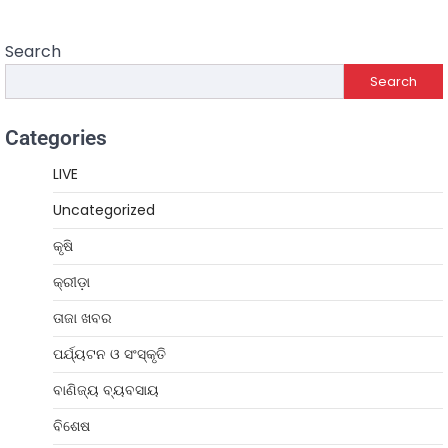
Search
Search
Categories
LIVE
Uncategorized
କୃଷି
କ୍ରୀଡ଼ା
ତାଜା ଖବର
ପର୍ଯ୍ୟଟନ ଓ ସଂସ୍କୃତି
ବାଣିଜ୍ୟ ବ୍ୟବସାୟ
ବିଶେଷ