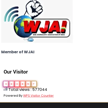
Member of WJAI
Our Visitor
3
0
3
8
9
7
Total views : 577044
Powered By
WPS Visitor Counter