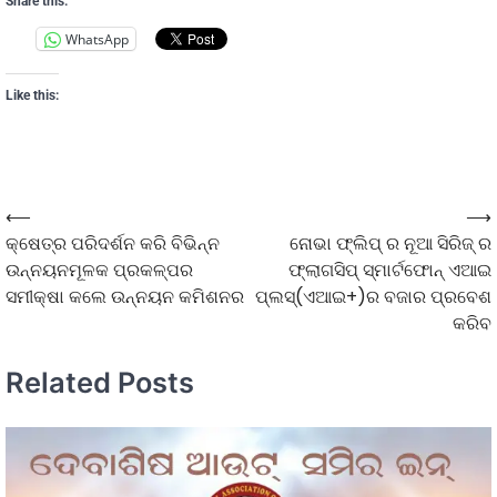
Share this:
WhatsApp
Like this:
⟵
⟶
କ୍ଷେତ୍ର ପରିଦର୍ଶନ କରି ବିଭିନ୍ନ
ନୋଭା ଫ୍ଲିପ୍ ର ନୂଆ ସିରିଜ୍ ର
ଉନ୍ନୟନମୂଳକ ପ୍ରକଳ୍ପର
ଫ୍ଲାଗସିପ୍ ସ୍ମାର୍ଟଫୋନ୍ ଏଆଇ
ସମୀକ୍ଷା କଲେ ଉନ୍ନୟନ କମିଶନର
ପ୍ଲସ୍(ଏଆଇ+)ର ବଜାର ପ୍ରବେଶ
କରିବ
Related Posts