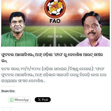
ଫୁଟବଲ ଆସୋସିଏସନ୍ ଅଫ୍ ଓଡ଼ିଶା ‘ଫାଓ’ ରୁ ଦେବାଶିଷ ଆଉଟ୍ ସମୀର
ଇନ୍
କଟକ ସଦର, ୧୨/୭/୨୦୨୪ (ଓଡ଼ିଶା ସମାଚାର /ବିଷ୍ଣୁ ବେହେରା): ‘ଫାଓ’
ଫୁଟବଲ ଆସୋସିଏସନ୍ ଅଫ୍ ଓଡ଼ିଶାର ସଭାପତି ପଦରୁ ବିଜେଡ଼ି ନେତା ତଥା
ରାଜ୍ୟସଭା ସାଂସଦ ଦେବାଶିଷ…
Share this:
WhatsApp