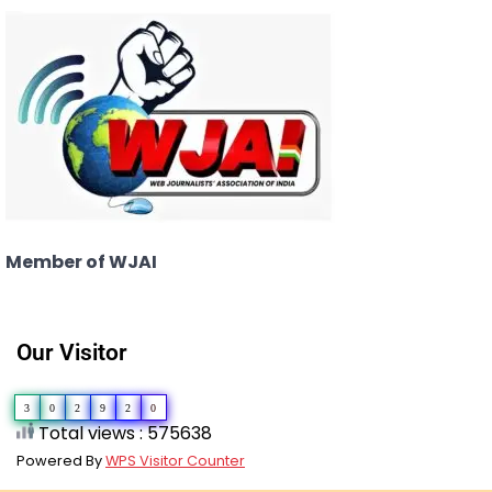
Member of WJAI
Our Visitor
3
0
2
9
2
0
Total views : 575638
Powered By
WPS Visitor Counter