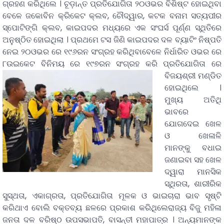
ଗ୍ରହଣ କରିଥିଲେ । ଚୂଡ଼ାନ୍ତ ପ୍ରତିଯୋଗିତା ୨୦ଓଭର ବିଶିଷ୍ଟ ହୋଇଥିବା
ବେଳେ ଜକୋବିନ କ୍ରିକେଟ କ୍ଲବ, ଚୌଦ୍ୱାର, କଟକ ବନାମ ସତ୍ୟପୀର
ସ୍ପୋଟିଙ୍ଗି କ୍ଲବ, କାଇପଦର ମଧ୍ୟରେ ଏକ ସଂଘର୍ସ ପୂର୍ଣ୍ଣ ସ୍ଥିତିରେ
ଅନୁଷ୍ଠିତ ହୋଇଥିଲା । ପ୍ରଥମେ ଟସ ଜିଣି କାଇପଦର ଦଳ ବ୍ୟାଟିଂ ନିଷ୍ପତି
ନେଇ ୨୦ଓଭର ରେ ୧୯୬ରନ ସଂଗ୍ରହ କରିଥିବାବେଳେ ନିର୍ଧାରିତ ଓଭର ରେ
୮ଉଇକେଟ ବିନିମୟ ରେ ୧୯୭ରନ ସଂଗ୍ରହ କରି ପ୍ରତିଯୋଗିତା ରେ
ବିଜୟଶ୍ରୀ ମଣ୍ଡିତ
ହୋଇଥିଲେ ।
ମୁଖ୍ୟ ଅତିଥି
ଭାବରେ
ଯୋଗଦେଇ ଖେଳ
ଓ ଖେଳାଳି
ମାନଙ୍କୁ ବଧାଇ
ଜଣାଇବା ସହ ଖେଳ
ଦ୍ୱାରା ମାନସିକ
ସ୍ଥିରତା, ଶାରୀରିକ
ସୁସ୍ଥତା, ଏକାଗ୍ରତା, ପ୍ରତିଯୋଗିତା ମୂଳକ ଓ ଭାଇଚାରା ଭାବ ସୃଷ୍ଟି
କରିଥାଏ ବୋଲି ବକ୍ତବ୍ୟ ଛଳରେ ପ୍ରକାଶ କରିଥିଲେରାଜ୍ୟ ବିଜୁ ମହିଳା
ଜନତା ଦଳ ବରିଷ୍ଠ ଉପସଭାପତି, ବାସନ୍ତୀ ମହାପାତ୍ର । ଅନ୍ୟମାନଙ୍କ