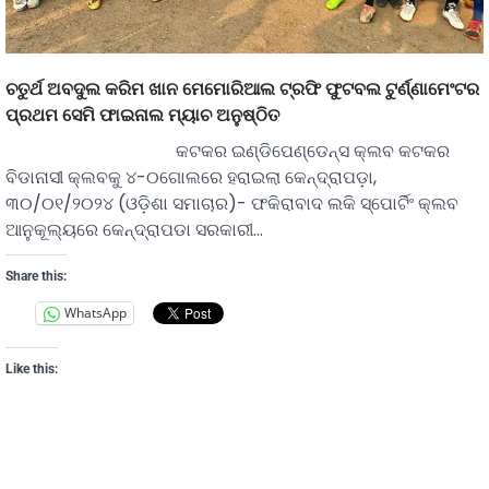
ଚତୁର୍ଥ ଅବଦୁଲ କରିମ ଖାନ ମେମୋରିଆଲ ଟ୍ରଫି ଫୁଟବଲ ଟୁର୍ଣ୍ଣାମେଂଟର
ପ୍ରଥମ ସେମି ଫାଇନାଲ ମ୍ୟାଚ ଅନୁଷ୍ଠିତ
କଟକର ଇଣ୍ଡିପେଣ୍ଡେନ୍ସ କ୍ଲବ କଟକର
ବିଡାନାସୀ କ୍ଲବକୁ ୪-୦ଗୋଲରେ ହରାଇଲା କେନ୍ଦ୍ରାପଡ଼ା,
୩୦/୦୧/୨୦୨୪ (ଓଡ଼ିଶା ସମାଚାର)- ଫକିରାବାଦ ଲକି ସ୍ପୋର୍ଟିଂ କ୍ଲବ
ଆନୁକୂଲ୍ୟରେ କେନ୍ଦ୍ରାପଡା ସରକାରୀ…
Share this:
WhatsApp
Like this: