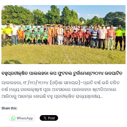
ବହୁପ୍ରତୀକ୍ଷିତ ପାଲଲହଡା କପ ଫୁଟବଲ ଟୁର୍ନାମେଣ୍ଟ୨୦୨୪ ଉଦଘାଟିତ
ପାଲଲହଡା, ୧୮/୧୦/୨୦୨୪ (ଓଡ଼ିଶା ସମାଚାର)-ପ୍ରତି ବର୍ଷ ଭଳି ଚଳିତ
ବର୍ଷ ମଧ୍ୟ ଗଜଲକ୍ଷ୍ମୀ ପୂଜା ଅବସରରେ ପାଲଲହଡା ଷ୍ଟାଡିଅମରେ
ଆଜିଠାରୁ ଆରମ୍ଭ ହୋଇଛି ବହୁ ପ୍ରତୀକ୍ଷିତ ରାଜ୍ୟସ୍ତରୀୟ…
Share this:
WhatsApp