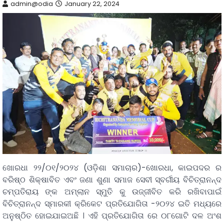
admin@odia
January 22, 2024
ଖୋରଧା ୨୨/୦୧/୨୦୨୪ (ଓଡ଼ିଶା ସମାଚାର)-ଖୋରଧା, କାଇପଦର ର
ବରିଷ୍ଠ ଶିକ୍ଷାବିତ ଏବଂ ଜଣା ଶୁଣା ସମାଜ ସେବୀ ସ୍ବର୍ଗୀୟ ବିଚିତ୍ରାନନ୍ଦ
ଚମ୍ପତିରାୟ ଙ୍କ ଅମ୍ଲାନ ସ୍ମୁତି କୁ ଉଜ୍ଜୀବିତ କରି ରଖିବାପାଇଁ
ବିଚିତ୍ରାନନ୍ଦ ସ୍ମାରକୀ କ୍ରିକେଟ ପ୍ରତିଯୋଗିତା -୨୦୨୪ ଇତି ମଧ୍ୟରେ
ଅନୁଷ୍ଠିତ ହୋଇଯାଇଅଛି । ଏହି ପ୍ରତିଯୋଗିତା ରେ ୦୮ଗୋଟି ଦଳ ଅଂଶ