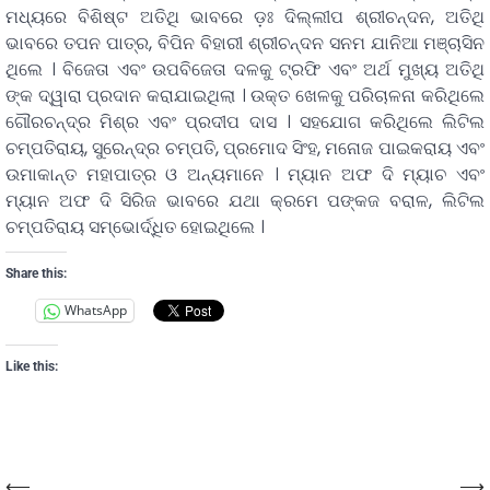
ମଧ୍ୟରେ ବିଶିଷ୍ଟ ଅତିଥି ଭାବରେ ଡ଼ଃ ଦିଲ୍ଲୀପ ଶ୍ରୀଚନ୍ଦନ, ଅତିଥି
ଭାବରେ ତପନ ପାତ୍ର, ବିପିନ ବିହାରୀ ଶ୍ରୀଚନ୍ଦନ ସନମ ଯାନିଆ ମଞ୍ଚାସିନ
ଥିଲେ । ବିଜେତା ଏବଂ ଉପବିଜେତା ଦଳକୁ ଟ୍ରଫି ଏବଂ ଅର୍ଥ ମୁଖ୍ୟ ଅତିଥି
ଙ୍କ ଦ୍ୱାରା ପ୍ରଦାନ କରାଯାଇଥିଲା । ଉକ୍ତ ଖେଳକୁ ପରିଚାଳନା କରିଥିଲେ
ଗୌରଚନ୍ଦ୍ର ମିଶ୍ର ଏବଂ ପ୍ରଦୀପ ଦାସ । ସହଯୋଗ କରିଥିଲେ ଲିଟିଲ
ଚମ୍ପତିରାୟ, ସୁରେନ୍ଦ୍ର ଚମ୍ପତି, ପ୍ରମୋଦ ସିଂହ, ମନୋଜ ପାଇକରାୟ ଏବଂ
ଉମାକାନ୍ତ ମହାପାତ୍ର ଓ ଅନ୍ୟମାନେ । ମ୍ୟାନ ଅଫ ଦି ମ୍ୟାଚ ଏବଂ
ମ୍ୟାନ ଅଫ ଦି ସିରିଜ ଭାବରେ ଯଥା କ୍ରମେ ପଙ୍କଜ ବରାଳ, ଲିଟିଲ
ଚମ୍ପତିରାୟ ସମ୍ଭୋର୍ଦ୍ଧିତ ହୋଇଥିଲେ ।
Share this:
WhatsApp
Like this:
⟵
⟶