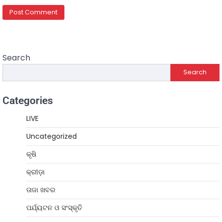
Search
Search
Categories
LIVE
Uncategorized
କୃଷି
କ୍ରୀଡ଼ା
ତାଜା ଖବର
ପର୍ଯ୍ୟଟନ ଓ ସଂସ୍କୃତି