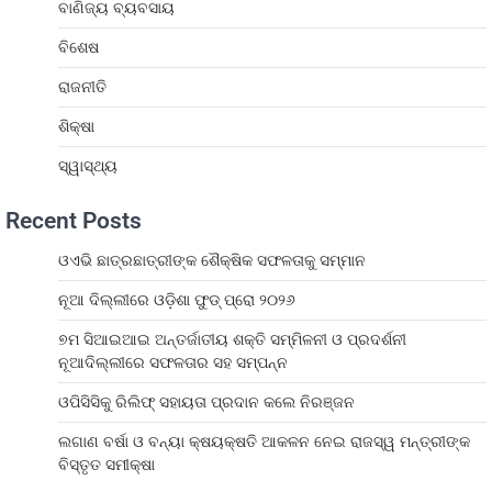
ବାଣିଜ୍ୟ ବ୍ୟବସାୟ
ବିଶେଷ
ରାଜନୀତି
ଶିକ୍ଷା
ସ୍ୱାସ୍ଥ୍ୟ
Recent Posts
ଓଏଭି ଛାତ୍ରଛାତ୍ରୀଙ୍କ ଶୈକ୍ଷିକ ସଫଳତାକୁ ସମ୍ମାନ
ନୂଆ ଦିଲ୍ଲୀରେ ଓଡ଼ିଶା ଫୁଡ୍ ପ୍ରୋ ୨୦୨୬
୭ମ ସିଆଇଆଇ ଅନ୍ତର୍ଜାତୀୟ ଶକ୍ତି ସମ୍ମିଳନୀ ଓ ପ୍ରଦର୍ଶନୀ
ନୂଆଦିଲ୍ଲୀରେ ସଫଳତାର ସହ ସମ୍ପନ୍ନ
ଓପିସିସିକୁ ରିଲିଫ୍ ସହାୟତା ପ୍ରଦାନ କଲେ ନିରଞ୍ଜନ
ଲଗାଣ ବର୍ଷା ଓ ବନ୍ୟା କ୍ଷୟକ୍ଷତି ଆକଳନ ନେଇ ରାଜସ୍ୱ ମନ୍ତ୍ରୀଙ୍କ
ବିସ୍ତୃତ ସମୀକ୍ଷା