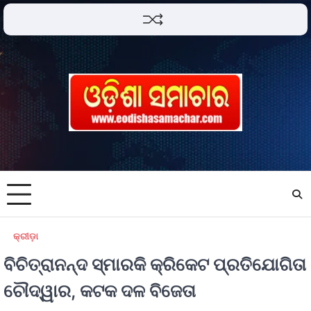
କ୍ରୀଡ଼ା
ବିଚିତ୍ରାନନ୍ଦ ସ୍ମାରକି କ୍ରିକେଟ ପ୍ରତିଯୋଗିତା
ଚୌଦ୍ୱାର, କଟକ ଦଳ ବିଜେତା