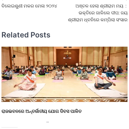
ବିଲେଇଶୁଣୀ ମକର ମେଳା ୨୦୨୪
ଅଞ୍ଚଳ ହେଲା ଶ୍ରୀରାମ ମୟ :
ଭକ୍ତିରେ ଜାଳିଲେ ଦୀପ: ଜୟ
ଶ୍ରୀରାମ ଧ୍ବନିରେ କମ୍ପିଲା ସଂସାର
Related Posts
ରାଜଭବନରେ ଅନ୍ତର୍ଜାତୀୟ ଯୋଗ ଦିବସ ପାଳିତ
…