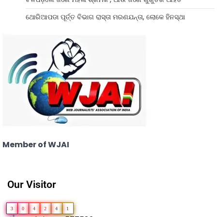
ଥୋରିଆପଡା ପୂର୍ତ୍ତ ବିଭାଗ ରାସ୍ତା ମରଣଯନ୍ତା, ଲୋକେ ହିନସ୍ଥା
Member of WJAI
Our Visitor
3
0
4
2
4
1