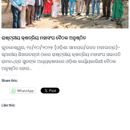
ରାଷ୍ଟ୍ରୀୟ କ୍ଷତ୍ରିୟ ମହାସଂଘ ବୈଠକ ଅନୁଷ୍ଠିତ
ଭୁବନେଶ୍ୱର, ୨୪/୧୦/୨୦୨୫ (ଓଡ଼ିଶା ସମାଚାର/ରଜତ ମହାପାତ୍ର)-
ସ୍ଥାନୀୟ ଶିଖରଚଣ୍ଡୀ ଠାରେ ରାଷ୍ଟ୍ରୀୟ କ୍ଷତ୍ରିୟ ମହାସଂଘ ସଭାପତି
ରାମଚନ୍ଦ୍ର ସୁରଙ୍କ ଅଧ୍ୟକ୍ଷତାରେ ଓଡ଼ିଶା କାର୍ୟ୍ୟକାରିଣୀ ବୈଠକ
ଅନୁଷ୍ଠିତ ହୋଇ…
Share this:
WhatsApp
Like this: