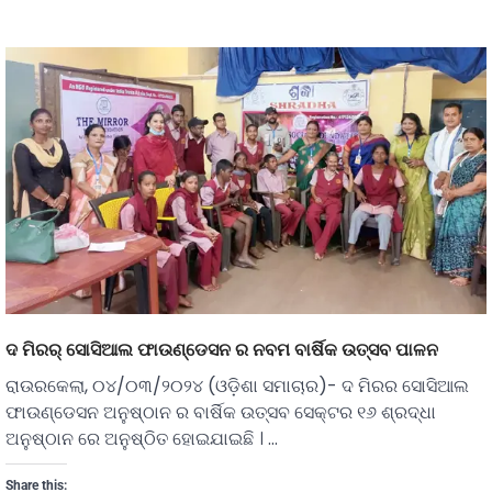
ଦ ମିରର୍ ସୋସିଆଲ ଫାଉଣ୍ଡେସନ ର ନବମ ବାର୍ଷିକ ଉତ୍ସବ ପାଳନ
ରାଉରକେଲା, ୦୪/୦୩/୨୦୨୪ (ଓଡ଼ିଶା ସମାଚାର)- ଦ ମିରର ସୋସିଆଲ
ଫାଉଣ୍ଡେସନ ଅନୁଷ୍ଠାନ ର ବାର୍ଷିକ ଉତ୍ସବ ସେକ୍ଟର ୧୬ ଶ୍ରଦ୍ଧା
ଅନୁଷ୍ଠାନ ରେ ଅନୁଷ୍ଠିତ ହୋଇଯାଇଛି । …
Share this: