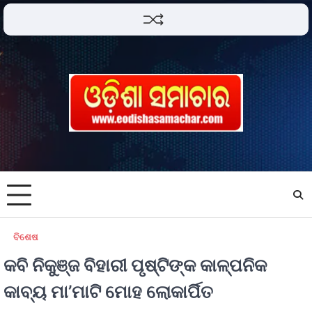
ବିଶେଷ
କବି ନିକୁଞ୍ଜ ବିହାରୀ ପୃଷ୍ଟିଙ୍କ କାଳ୍ପନିକ
କାବ୍ୟ ମା’ମାଟି ମୋହ ଲୋକାର୍ପିତ