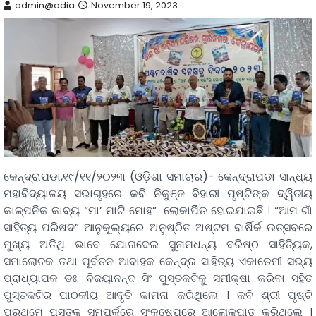
admin@odia
November 19, 2023
କେନ୍ଦ୍ରାପଡା,୧୯/୧୧/୨୦୨୩ (ଓଡ଼ିଶା ସମାଚାର)- କେନ୍ଦ୍ରାପଡା ସାନ୍ଧ୍ୟ
ମହାବିଦ୍ୟାଳୟ ସଭାଗୃହରେ କବି ନିକୁଞ୍ଜ ବିହାରୀ ପୃଷ୍ଟିଙ୍କ ଦ୍ୱିତୀୟ
କାଳ୍ପନିକ କାବ୍ୟ “ମା’ ମାଟି ମୋହ” ଲୋକାର୍ପିତ ହୋଇଯାଇଛି । “ଆମ ଗାଁ
ସାହିତ୍ୟ ପରିଷଦ” ଆନୁକୂଲ୍ୟରେ ଅନୁଷ୍ଠିତ ଅଷ୍ଟମ ବାର୍ଷିର୍କ ଉତ୍ସବରେ
ମୁଖ୍ୟ ଅତିଥି ଭାବେ ଯୋଗଦେଇ ସୁନାମଧନ୍ୟ ବରିଷ୍ଠ ସାହିତି୍ୟକ,
ସମାଲୋଚକ ତଥା ପୂର୍ବତନ ଆବାହକ କେନ୍ଦ୍ର ସାହିତ୍ୟ ଏକାଡେମୀ ସଭ୍ୟ
ପ୍ରାଧ୍ୟାପକ ଡଃ. ବିଜୟାନନ୍ଦ ସିଂ ପୁସ୍ତକଟିକୁ ସମୀକ୍ଷା କରିବା ସହିତ
ପୁସ୍ତକଟିର ପାଠକୀୟ ଆଦୃତି କାମନା କରିଥିଲେ । କବି ଶ୍ରୀ ପୃଷ୍ଟି
ପ୍ରଥମେ ପୁସ୍ତକ ସମ୍ପର୍କରେ ସଂକ୍ଷେପରେ ଆଲୋକପାତ କରିଥିଲେ ।