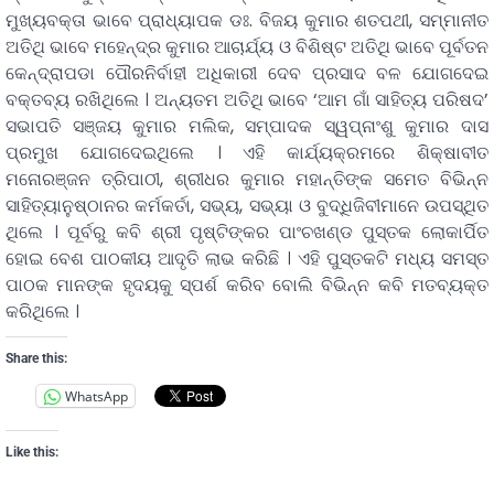
ମୁଖ୍ୟବକ୍ତା ଭାବେ ପ୍ରାଧ୍ୟାପକ ଡଃ. ବିଜୟ କୁମାର ଶତପଥୀ, ସମ୍ମାନୀତ
ଅତିଥି ଭାବେ ମହେନ୍ଦ୍ର କୁମାର ଆଚାର୍ଯ୍ୟ ଓ ବିଶିଷ୍ଟ ଅତିଥି ଭାବେ ପୂର୍ବତନ
କେନ୍ଦ୍ରାପଡା ପୌରନିର୍ବାହୀ ଅଧିକାରୀ ଦେବ ପ୍ରସାଦ ବଳ ଯୋଗଦେଇ
ବକ୍ତବ୍ୟ ରଖିଥିଲେ । ଅନ୍ୟତମ ଅତିଥି ଭାବେ ‘ଆମ ଗାଁ ସାହିତ୍ୟ ପରିଷଦ’
ସଭାପତି ସଞ୍ଜୟ କୁମାର ମଲିକ, ସମ୍ପାଦକ ସ୍ୱପ୍ନାଂଶୁ କୁମାର ଦାସ
ପ୍ରମୁଖ ଯୋଗଦେଇଥିଲେ । ଏହି କାର୍ଯ୍ୟକ୍ରମରେ ଶିକ୍ଷାବୀତ
ମନୋରଞ୍ଜନ ତ୍ରିପାଠୀ, ଶ୍ରୀଧର କୁମାର ମହାନ୍ତିଙ୍କ ସମେତ ବିଭିନ୍ନ
ସାହିତ୍ୟାନୁଷ୍ଠାନର କର୍ମକର୍ତା, ସଭ୍ୟ, ସଭ୍ୟା ଓ ବୁଦ୍ଧିଜିବୀମାନେ ଉପସ୍ଥିତ
ଥିଲେ । ପୂର୍ବରୁ କବି ଶ୍ରୀ ପୃଷ୍ଟିଙ୍କର ପାଂଚଖଣ୍ଡ ପୁସ୍ତକ ଲୋକାର୍ପିତ
ହୋଇ ବେଶ ପାଠକୀୟ ଆଦୃତି ଲାଭ କରିଛି । ଏହି ପୁସ୍ତକଟି ମଧ୍ୟ ସମସ୍ତ
ପାଠକ ମାନଙ୍କ ହୃଦୟକୁ ସ୍ପର୍ଶ କରିବ ବୋଲି ବିଭିନ୍ନ କବି ମତବ୍ୟକ୍ତ
କରିଥିଲେ ।
Share this:
WhatsApp
Like this: