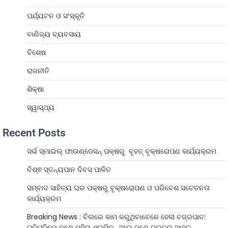
ପର୍ଯ୍ୟଟନ ଓ ସଂସ୍କୃତି
ବାଣିଜ୍ୟ ବ୍ୟବସାୟ
ବିଶେଷ
ରାଜନୀତି
ଶିକ୍ଷା
ସ୍ୱାସ୍ଥ୍ୟ
Recent Posts
ସର୍ଭ ସ୍ମାଇଲ୍ ଫାଉଣ୍ଡେସନ୍ ପକ୍ଷରୁ ବୃହତ୍ ବୃକ୍ଷରୋପଣ କାର୍ଯ୍ୟକ୍ରମ
ବିଶ୍ଵ ସ୍ତନ୍ୟପାନ ଦିବସ ପାଳିତ
ସମ୍ବାଦ ସାହିତ୍ୟ ଘର ପକ୍ଷରୁ ବୃକ୍ଷରୋପଣ ଓ ପରିବେଶ ସଚେତନତା
କାର୍ଯ୍ୟକ୍ରମ
Breaking News : ବିଲରେ କାମ କରୁଥିବାବେଳେ ହେଲା ବଜ୍ରପାତ:
ଟଳିପଡ଼ିଲେ ଜଣେ ମହିଳା ଶ୍ରମିକ , ଆଉ ଜଣେ ଗୁରୁତର ଆହତ