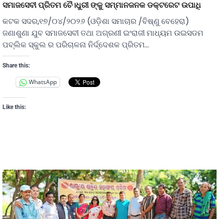
ସମାଜସେବୀ ପ୍ରିତମ ଚୈ।ଧୁରୀ ଙ୍କୁ ସମ୍ମାନଜନକ ଡକ୍ଟରେଟ ଉପାଧି
କଟକ ସଦର,୧୭/୦୪/୨୦୨୬ (ଓଡ଼ିଶା ସମାଚାର /ବିଷ୍ଣୁ ବେହେରା)
ଜଣାଶୁଣା ଯୁବ ସମାଜସେବୀ ତଥା ଅଗ୍ରଣୀ ଇଂରାଜୀ ମାଧ୍ୟମ ଉଇସଡମ
ପବ୍ଲିକ ସ୍କୁଲ ର ପରିଚାଳନା ନିର୍ଦ୍ଦେଶକ ପ୍ରିତମ…
Share this:
WhatsApp
Like this: