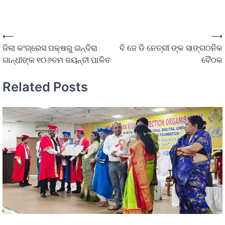
⟵
⟶
ଜିଲା କଂଗ୍ରେସ ପକ୍ଷରୁ ଇନ୍ଦିରା
ବି ଜେ ଡି ନେତ୍ରୀ ଙ୍କ ସାଙ୍ଗଠନିକ
ଗାନ୍ଧୀଙ୍କ ୧୦୬ତମ ଜୟନ୍ତୀ ପାଳିତ
ବୈଠକ
Related Posts