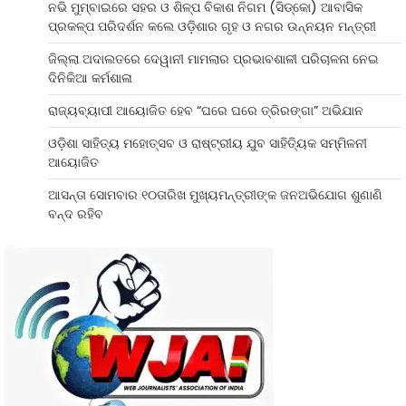
ନଭି ମୁମ୍ବାଇରେ ସହର ଓ ଶିଳ୍ପ ବିକାଶ ନିଗମ (ସିଡ୍‌କୋ) ଆବାସିକ
ପ୍ରକଳ୍ପ ପରିଦର୍ଶନ କଲେ ଓଡ଼ିଶାର ଗୃହ ଓ ନଗର ଉନ୍ନୟନ ମନ୍ତ୍ରୀ
ଜିଲ୍ଲା ଅଦାଲତରେ ଦେୱାନୀ ମାମଲାର ପ୍ରଭାବଶାଳୀ ପରିଚାଳନା ନେଇ
ଦିନିକିଆ କର୍ମଶାଳା
ରାଜ୍ୟବ୍ୟାପୀ ଆୟୋଜିତ ହେବ “ଘରେ ଘରେ ତ୍ରିରଙ୍ଗା” ଅଭିଯାନ
ଓଡ଼ିଶା ସାହିତ୍ୟ ମହୋତ୍ସବ ଓ ରାଷ୍ଟ୍ରୀୟ ଯୁବ ସାହିତ୍ୟିକ ସମ୍ମିଳନୀ
ଆୟୋଜିତ
ଆସନ୍ତା ସୋମବାର ୧୦ତାରିଖ ମୁଖ୍ୟମନ୍ତ୍ରୀଙ୍କ ଜନଅଭିଯୋଗ ଶୁଣାଣି
ବନ୍ଦ ରହିବ