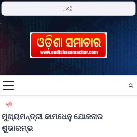
କୃଷି
ମୁଖ୍ୟମନ୍ତ୍ରୀ କାମଧେନୁ ଯୋଜନାର
ଶୁଭାରମ୍ଭ