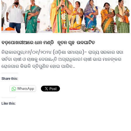
ବଡ଼ପୋଖରୀଆରେ ଧାନ ମଣ୍ଡି ନୂତନ ଗୃହ ଉଦଘାଟିତ
ନିରାକାରପୁର,୧୬/୦୧/୨୦୨୪ (ଓଡ଼ିଶା ସମାଚାର)- ରାଜ୍ୟ ସରକାର ସଦା
ସର୍ବଦା ଚାଷୀ ଓ ଚାଷକୁ ଦେଉଛନ୍ତି ଅଗ୍ରାଧିକାର। ଚାଷୀ ଭାଇ ମାନଙ୍କର
ରୋଜଗାର କିଭଳି ଦ୍ବିଗୁଣିତ ହୋଇ ପାରିବ…
Share this:
WhatsApp
Like this: