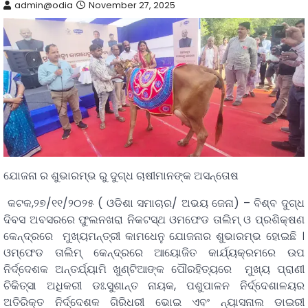
admin@odia
November 27, 2025
ଯୋଜନା ର ଶୁଭାରମ୍ଭ ରୁ ଦୁଗ୍ଧ ଚାଷୀମାନଙ୍କ ଅସନ୍ତୋଷ
କଟକ,୨୭/୧୧/୨୦୨୫ ( ଓଡିଶା ସମାଚାର/ ଅଭୟ ଜେନା) – ବିଶ୍ବ ଦୁଗ୍ଧ
ଦିବସ ଅବସରରେ ଫୁଲନଖରା ନିକଟସ୍ଥ ଓମଫେଡ ତାଲିମ୍ ଓ ପ୍ରଶିକ୍ଷଣ
କେନ୍ଦ୍ରରେ ମୁଖ୍ୟମନ୍ତ୍ରୀ କାମଧେନୁ ଯୋଜନାର ଶୁଭାରମ୍ଭ ହୋଇଛି ।
ଓମ୍‌ଫେଡ ତାଲିମ୍ କେନ୍ଦ୍ରରେ ଆୟୋଜିତ କାର୍ଯ୍ୟକ୍ରମରେ ଉପ
ନିର୍ଦ୍ଦେଶକ ଅନ୍ତର୍ଯ୍ୟାମି ଖୁଣ୍ଟିଆଙ୍କ ପୌରହିତ୍ୟରେ ମୁଖ୍ୟ ପ୍ରାଣୀ
ଚିକିତ୍ସା ଅଧିକରୀ ଡଃ.ସୁଶାନ୍ତ ନାୟକ, ପଶୁପାଳନ ନିର୍ଦ୍ଦେଶାଳୟର
ଅତିରିକ୍ତ ନିର୍ଦ୍ଦେଶକ ଗିରିଧରୀ ଭୋଇ ଏବଂ ନ୍ୟାସନାଲ ଡାଇରୀ