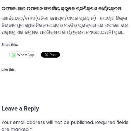
ଇଫକୋ ସାର ଉପାଦାନ ସଂପର୍କୀୟ କ୍ରୁଷକ ପ୍ରଶିକ୍ଷଣ କାର୍ଯ୍ୟକ୍ରମ
ଖୋର୍ଦ୍ଧା,୧୦/୧/୨୪(ଓଡିଶା ସମାଚାର/ଦୀପକ ପ୍ରଧାନ) -ଖୋର୍ଦ୍ଧା ଜିଲ୍ଲା
ନିରାକାରପୁର ସ୍ଥିତ ନିଳକଂଠେଶ୍ବର ମନ୍ଦିର ପ୍ରାଙ୍ଗଣ ରେ ଇଫକୋ ସାର
ପକ୍ଷରୁ ଏକ କ୍ରୁଷକ ପ୍ରଶିକ୍ଷଣ କାର୍ଯ୍ୟକ୍ରମ ହୋଇଯାଇଅଛି। ପୁରୀ…
Share this:
WhatsApp
Like this:
Leave a Reply
Your email address will not be published.
Required fields
are marked
*