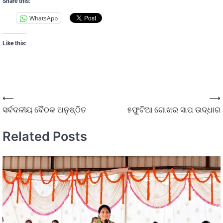
Share this:
WhatsApp
Like this:
⟵
⟶
ସର୍ବଦଳୀୟ ବୈଠକ ଅନୁଷ୍ଠିତ
୫ଫୁଟିଆ ଗୋଖର ସାପ ଉଦ୍ଧାର
Related Posts