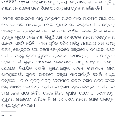
ଏନଡିଡିବି ଦ୍ଵାରା ମହାରାଷ୍ଟ୍ରରୁ କ୍ରୟ କରାଯାଇଥିବା ଗାଈ ଗୁଡିକୁ
ଚାଷୀମାନେ ପାଇବା ପରେ ନିଜର ଅସୋନ୍ତୋଷ ପ୍ରକାଶ କରିଛନ୍ତି ।
ଏପରିକି ସରକାରଙ୍କ ଠାରୁ ଉତ୍କୃଷ୍ଟ ମାନର ଗାଈ ପାଇବାର ଆଶା ରଖି
ଶେଷରେ ଠକି ଯାଇଛନ୍ତି ବୋଲି ଦୁଃଖର ସହ କହିଥିଲେ । ଗାଈଗୁଡିକୁ
ପାଇଲାପରେ ପ୍ରକୃତରେ ସରକାର ୭୦% ସବ୍‌ସିଡ ଦେଇଛନ୍ତି ନା ଗାଈର
ପ୍ରକୃତ ମୂଲ୍ୟ ଦେଇ ଚାଷୀ କିଣୁଛି ତାହା ସମସ୍ତଙ୍କ ମନରେ ଏକପ୍ରକାର
ସନ୍ଦେହ ସୃଷ୍ଟି କରିଛି । ଗାଈ ଗୁଡିକୁ ୭ଦିନ ପୂର୍ବରୁ ଅଣାଯାଇ ଓମ୍‌ ଫେଡ୍‌
ତାଲିମ୍ କେନ୍ଦ୍ରର ଗୋ ରହଣୀ କେନ୍ଦ୍ରରେ ସଙ୍ଗରୋଧ ରଖାଯିବା ପରେ
ଚାଷୀ ମାନଙ୍କୁ କ୍ରମାନ୍ୱୟରେ ପ୍ରଦାନ କରଯାଇଥିଲା । ଗାଈ ଗୁଡିକ
ରହଣୀ ପାଇଁ ଗୁହାଳ ବାବଦରେ ସରକାରଙ୍କ ଠାରୁ ୩୫ହଜାର ଟଙ୍କା
ଯୋଗାଇ ଦିଆଯିବ ବୋଲି କୁହାଯାଇଥିବା ବେଳେ ଚାଷୀମାନେ ଗାଈ
ପାଇଥିଲେହେଁ, ଗୁହାଳ ବାବଦରେ ଟଙ୍କା ପାଇନାହାଁନ୍ତି ବୋଲି ମଧ୍ୟ
କହିଥିଲେ । ଗାଈ ଗୁଡିକୁ ଘରକୁ ନେଲାପରେ କିଭଳି ତହାର ଯତ୍ନ ନେବେ
ସେହି ଆଶଙ୍କାରେ ମଧ୍ୟ ଚାଷୀମାନେ ହତାଶ ହୋଇପଡିଛନ୍ତି । ଚାଷୀମାନେ
ଗାଈ ନେବା ପରେ ଦୈନିକ କେତେ ଲିଟର କ୍ଷୀର ଦେବେ ଓ ସେମାନଙ୍କ
ଗୁଜୁରାଣ ମେଣ୍ଟାଇ ପାରିବେ କି ନା ସେ ନେଇ ମନରେ ଘୋର ଆଶଙ୍କା
ମଧ୍ୟ ସୃଷ୍ଟି ହୋଇଛି ।