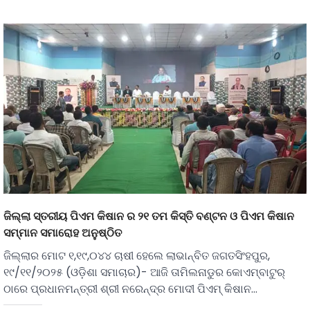
ଜିଲ୍ଲା ସ୍ତରୀୟ ପିଏମ କିଷାନ ର ୨୧ ତମ କିସ୍ତି ବଣ୍ଟନ ଓ ପିଏମ କିଷାନ
ସମ୍ମାନ ସମାରୋହ ଅନୁଷ୍ଠିତ
ଜିଲ୍ଲାର ମୋଟ ୧,୧୯,୦୪୪ ଚାଷୀ ହେଲେ ଲାଭାନ୍ବିତ ଜଗତସିଂହପୁର,
୧୯/୧୧/୨୦୨୫ (ଓଡ଼ିଶା ସମାଚାର)- ଆଜି ତାମିଲନାଡୁର କୋଏମ୍ବାଟୁର୍
ଠାରେ ପ୍ରଧାନମନ୍ତ୍ରୀ ଶ୍ରୀ ନରେନ୍ଦ୍ର ମୋଦୀ ପିଏମ୍ କିଷାନ…