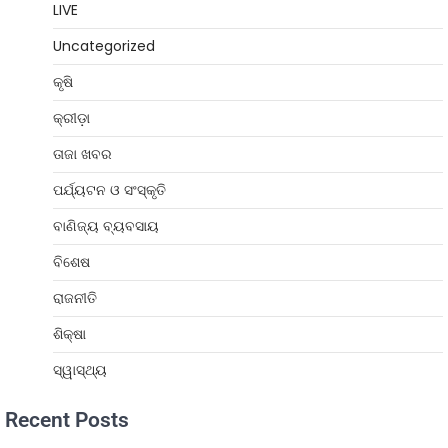
LIVE
Uncategorized
କୃଷି
କ୍ରୀଡ଼ା
ତାଜା ଖବର
ପର୍ଯ୍ୟଟନ ଓ ସଂସ୍କୃତି
ବାଣିଜ୍ୟ ବ୍ୟବସାୟ
ବିଶେଷ
ରାଜନୀତି
ଶିକ୍ଷା
ସ୍ୱାସ୍ଥ୍ୟ
Recent Posts