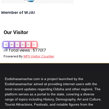
Member of WJAI
Our Visitor
3
0
3
8
8
0
Total views : 577017
Powered By
WPS Visitor Counter
Eodishasamachar.com is a project launched by the
Eodishasamachar aimed at providing internet users with the
most recent updates regarding Odisha and other regions. The
platform serves as a portal to the state, covering a diverse
range of topics including History, Demography, Art and Culture,
Tourist Attractions, Festivals, and notable figures from the