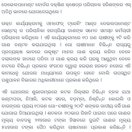
ଡେଭେଲପମେଣ୍ଟ ବୋର୍ଡର ଦକ୍ଷିଣ କ୍ଷେତ୍ର ପରିଚାଳକ ହରିଶଙ୍କର ଏସ୍
ଅତିଥି ଭାବରେ ଯୋଗଦେଇଥିଲେ ।
ଉକ୍ତ କାର୍ଯ୍ୟକ୍ରମକୁ ଓମଫେଡ୍ ଟ୍ରେନିଂ ଆଣ୍ଡ ଡେଭଲପମେଣ୍ଟ
ସେଣ୍ଟର୍ ର ପରିଚାଳିକା ହରପ୍ରିୟା ଦାଶଙ୍କ ସମେତ ସମସ୍ତ କର୍ମଚାରୀ
ପରିଚାଳନା କରିଥିଲେ । ଏହି କାର୍ଯ୍ୟକ୍ରମରେ ୧୦ ଜଣ ଚାଷୀଙ୍କୁ ୨ଟି କରି
ଗାଈ ବଣ୍ଟନ କରାଯାଇଥିଲା । ଗୋ ଚାଷୀମାନେ ବିଭିନ୍ନ ରାଜ୍ୟରୁ
ପ୍ରତ୍ୟକ୍ଷ ଭାବରେ ଉକୃଷ୍ଟ ମାନର ଗାଈ କ୍ରୟ କରିବା ବେଳେ
ଦଲାଲଙ୍କ ହାତରେ ପଡିବା ଓ ଗାଈ କ୍ରୟ କରି ଘରକୁ ଆଣୁଥିବା ବେଳେ
ବାଟରେ ବିଭିନ୍ନ ପ୍ରକାର ସଂଗଠନ ଦ୍ୱାରା ହଇରାଣ ହରକତ ନହୋଇ ଏହି
କାମଧେନୁ ଯୋଜନା ମାଧ୍ୟମରେ ଉପକୃତ ହେବେ ବୋଲି ଉପସ୍ଥିତ
ପଶୁପାଳନ ବିଭାଗର ଅଧିକାରୀମାନେ ପ୍ରକାଶ କରିଥିଲେ ।
ଏହି ଯୋଜନାର ଶୁଭାରମ୍ଭରେ କଟକ ଜିଲ୍ଲାର ବିଭିନ୍ନ ବ୍ଳକ ଯଥା
କଣ୍ଟାପଡା, ନିଆଳି, କଟକ ସଦର, ବଡ଼ମ୍ବା, ନିଶ୍ଚିନ୍ତ କୋଇଲି ଓ
ବାରଙ୍ଗର ପ୍ରାୟ ୧୦ଜଣ ଗୋ-ଚଷୀଙ୍କୁ ୨୦ଟି ଶଙ୍କର ଜାତୀୟ ଜର୍ସି ଗାଈ
ଯୋଗାଇ ଦିଆଯାଇଥିଲା । ଶତକଡା ୭୦ଭାଗ ରିହାତି ପାଇବା ପରେ ଗାଈର
ମୂଲ୍ୟ ବାବଦକୁ ୨୭ହଜାର ଟଙ୍କା ହିସାବରେ ଦୁଇଟି ଗାଈର ମୂଲ୍ୟ
୫୪ହଜାର ଟଙ୍କା ପୈଠ କରିଥିବା ଚାଷାମାନେ ପ୍ରକାଶ କରିଛନ୍ତି ।