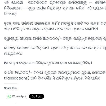
ଏହି ଯୋଜନା ଓପିଟିସିଏଲର ପ୍ରତ୍ୟେକ କର୍ମଚାରୀଙ୍କୁ — ସେମାନ
ନିର୍ବିଶେଷରେ — ସୁଦୃଢ ଆର୍ଥିକ ନିରାପତ୍ତା ପ୍ରଦାନ କରିବ। ଏହି ପ୍ୟାକେଜ
ଦିଆଗଲା:
ବୃହତ୍ ବୀମା ପରିସର: ପ୍ରତ୍ୟେକ କର୍ମଚାରୀଙ୍କୁ ₹୧ କୋଟି ୨୦ ଲକ୍ଷ ଟଙ
ଏବଂ ଅତିରିକ୍ତ ୨୦ ଲକ୍ଷ ଟଙ୍କାର ଜୀବନ ବୀମା ପ୍ରଦାନ କରାଯିବ।
ସ୍ୱାସ୍ଥ୍ୟ ସହାୟତା: ବାର୍ଷିକ ₹୩୦,୦୦୦/- ଟଙ୍କା ପର୍ଯ୍ୟନ୍ତ ହସ୍ପିଟାଲ୍ କ୍
RuPay Select ଡେବିଟ୍ କାର୍ଡ ଲାଭ: କର୍ମଚାରୀମାନେ ସେମାନଙ୍କର ଶ
ମାଧ୍ୟମରେ:
₹୧୫ ଲକ୍ଷ ଟଙ୍କାର ଅତିରିକ୍ତ ଦୁର୍ଘଟଣା ବୀମା କଭରେଜ୍ ମିଳିବ।
ବାର୍ଷିକ ₹୭୫,୦୦୦/- ଟଙ୍କା ମୂଲ୍ୟର ଲାଇଫ୍‌ଷ୍ଟାଇଲ୍ ସୁବିଧା, ଯେପର
transactions) ଆଦି ବିନା କୌଣସି ଅତିରିକ୍ତ ଖର୍ଚ୍ଚରେ ମିଳି ପାରିବ।
Share this:
WhatsApp