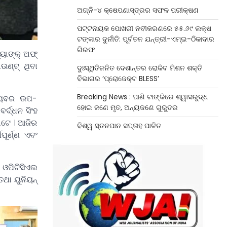
ଅଗ୍ନି-୪ କ୍ଷେପଣାସ୍ତ୍ରର ସଫଳ ପରୀକ୍ଷଣ
ପଟ୍ଟନାୟକ ପୋଖରୀ ନବୀକରଣରେ ୫୫.୬୯ ଲକ୍ଷ
ଟଙ୍କାର ଦୁର୍ନୀତି: ପୂର୍ବତନ ଯନ୍ତ୍ରୀ-ଏମ୍‌ଇ-ଠିକାଦାର
ଗିରଫ
ୟାଙ୍କ୍ ଅଫ୍
ଉଣ୍ଟ୍ ଥିବା
ଦୁଃସ୍ଥିତିଜନିତ ଦେଶାନ୍ତର ରୋକିବ ମିଶନ ଶକ୍ତି
ବିଭାଗର ‘ପ୍ରୋଜେକ୍ଟ BLESS’
Breaking News : ପାଣି ଟାଙ୍କିରେ ଶ୍ୱାସରୁଦ୍ଧ
ନ୍ୟବର ଉପ-
ହୋଇ ଜଣେ ମୃତ, ଅନ୍ୟଜଣେ ଗୁରୁତର
୍ଦ୍ଧନ ସିଂହ
ଅଟେ । ଆଜିର
ବିଶ୍ୱ ସ୍ତନପାନ ସପ୍ତାହ ପାଳିତ
ୂର୍ଣ୍ଣ ଏବଂ
, ଓପିଟିସିଏଲ
ତଥା ୟୁନିୟନ୍