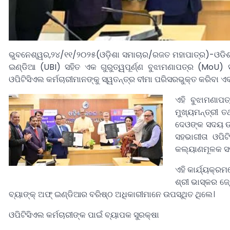
ଭୁବନେଶ୍ୱର,୨୪/୧୧/୨୦୨୫(ଓଡ଼ିଶା ସମାଚାର/ରଜତ ମହାପାତ୍ର)-ଓଡିଶା ପାୱ
ଇଣ୍ଡିଆ (UBI) ସହିତ ଏକ ଗୁରୁତ୍ୱପୂର୍ଣ୍ଣ ବୁଝାମଣାପତ୍ର (MoU) ସ
ଓପିଟିସିଏଲ କର୍ମଚାରୀମାନଙ୍କୁ ସ୍ୱତନ୍ତ୍ର ବୀମା ପରିସରଭୁକ୍ତ କରିବା ଏବ
ଏହି ବୁଝାମଣା
ମୁଖ୍ୟମନ୍ତ୍ରୀ ତ
ଦେଓଙ୍କ ସଦୟ ଉପ
ସହଭାଗୀତା ଓପିଟ
କଲ୍ୟାଣମୂଳକ ସମ୍
ଏହି କାର୍ଯ୍ୟକ୍ରମ
ଶ୍ରୀ ଭାସ୍କର ଜ୍
ବ୍ୟାଙ୍କ୍ ଅଫ୍ ଇଣ୍ଡିଆର ବରିଷ୍ଠ ଅଧିକାରୀମାନେ ଉପସ୍ଥିତ ଥିଲେ।
ଓପିଟିସିଏଲ କର୍ମଚାରୀଙ୍କ ପାଇଁ ବ୍ୟାପକ ସୁରକ୍ଷା