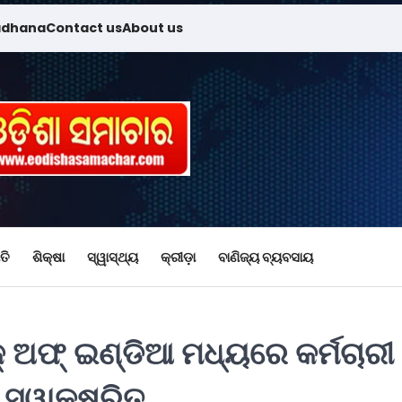
adhana
Contact us
About us
ତି
ଶିକ୍ଷା
ସ୍ୱାସ୍ଥ୍ୟ
କ୍ରୀଡ଼ା
ବାଣିଜ୍ୟ ବ୍ୟବସାୟ
କ୍ ଅଫ୍ ଇଣ୍ଡିଆ ମଧ୍ୟରେ କର୍ମଚାରୀ
 ସ୍ୱାକ୍ଷରିତ