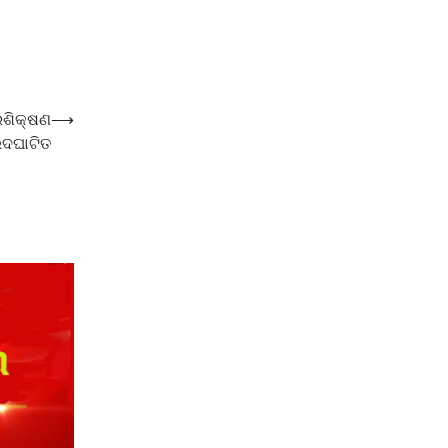
୍ରଶିକ୍ଷଣ
⟶
ଉଦଘାଟିତ