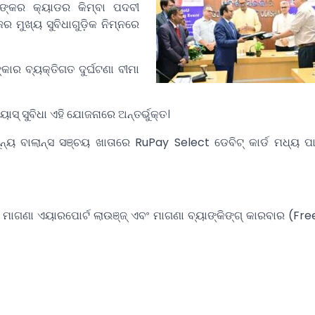
ଙ୍କର କ୍ୟାଡର କିମ୍ବା ପଦବୀ
ର ମୁଖ୍ୟ ସୁବିଧାଗୁଡ଼ିକ ନିମ୍ନରେ
୍କାର ବ୍ୟକ୍ତିଗତ ଦୁର୍ଘଟଣା ବୀମା
ୟାସ୍ ସୁବିଧା ଏହି ଯୋଜନାରେ ଅନ୍ତର୍ଭୁକ୍ତ।
ୂନ୍ୟ ବାଲାନ୍ସ ସଞ୍ଚୟ ଖାତାରେ RuPay Select ଡେବିଟ୍ କାର୍ଡ ମଧ୍ୟ ପ
ିକି ମାଗଣା ଏୟାରପୋର୍ଟ ଲାଉଞ୍ଜ୍ ଏବଂ ମାଗଣା ବ୍ୟାଙ୍କିଙ୍ଗ୍ କାରବାର (Fr