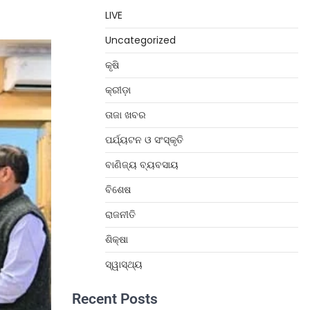
LIVE
Uncategorized
କୃଷି
କ୍ରୀଡ଼ା
ତାଜା ଖବର
ପର୍ଯ୍ୟଟନ ଓ ସଂସ୍କୃତି
ବାଣିଜ୍ୟ ବ୍ୟବସାୟ
ବିଶେଷ
ରାଜନୀତି
ଶିକ୍ଷା
ସ୍ୱାସ୍ଥ୍ୟ
Recent Posts