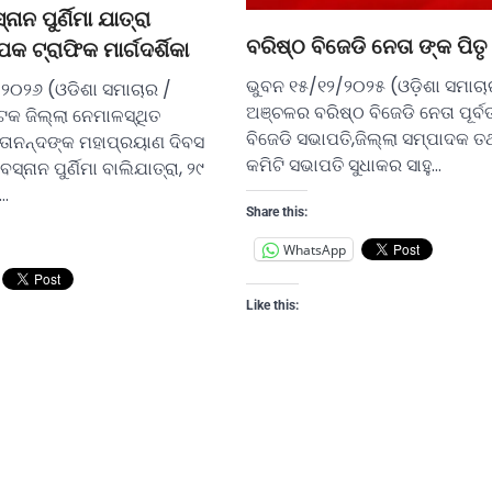
ାନ ପୁର୍ଣିମା ଯାତ୍ରା
ବରିଷ୍ଠ ବିଜେଡି ନେତା ଙ୍କ ପିତ
କ ଟ୍ରାଫିକ ମାର୍ଗଦର୍ଶିକା
ଭୁବନ ୧୫/୧୨/୨୦୨୫ (ଓଡ଼ିଶା ସମାଚା
୨୦୨୬ (ଓଡିଶା ସମାଚାର /
ଅଞ୍ଚଳର ବରିଷ୍ଠ ବିଜେଡି ନେତା ପୂର୍
କ ଜିଲ୍ଲା ନେମାଳସ୍ଥିତ
ବିଜେଡି ସଭାପତି,ଜିଲ୍ଲା ସମ୍ପାଦକ ତ
ୁତାନନ୍ଦଙ୍କ ମହାପ୍ରୟାଣ ଦିବସ
କମିଟି ସଭାପତି ସୁଧାକର ସାହୁ…
ନାନ ପୁର୍ଣିମା ବାଲିଯାତ୍ରା, ୨୯
…
Share this:
WhatsApp
Like this: