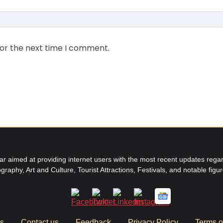
for the next time I comment.
aimed at providing internet users with the most recent updates regard
graphy, Art and Culture, Tourist Attractions, Festivals, and notable figu
us
Contact us
Feedback
Privacy Policy
Terms o