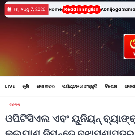
Fri, Aug 7, 2026
Home
Read in English
Abhijoga Sam
LIVE
କୃଷି
ତାଜା ଖବର
ପର୍ଯ୍ୟଟନ ଓ ସଂସ୍କୃତି
ବିଶେଷ
ରାଜନୀ
ବିଶେଷ
ଓପିଟିସିଏଲ ଏବଂ ୟୁନିୟନ୍ ବ୍ୟାଙ୍
କଲ୍ୟାଣ ନିମନ୍ତେ ବୁଝାମଣାପତ୍ର