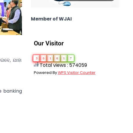
Member of WJAI
Our Visitor
3
0
1
6
1
7
ାଇବେ, ଯାହା
Total views : 574059
Powered By
WPS Visitor Counter
ee banking