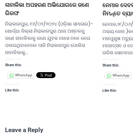
ନାବାଳିକା ଅପହରଣ ଅଭିଯୋଗରେ ଜଣେ
ନେମାଳ ଦେବସ୍ନ
ଗିରଫ
ନିମନ୍ତେ ବ୍ୟାପ
ନିରାକାରପୁର, ୧୬/୦୨/୨୦୨୪ (ଓଡ଼ିଶା ସମାଚାର)-
ନେମାଳ,୨୮/୦୬/
ଖୋର୍ଦ୍ଧା ଜିଲ୍ଲା ନିରାକାରପୁର ଥାନା ଅଞ୍ଚଳରୁ
ଅଭୟ ଜେନା )କଟ
ଜଣେ ନାବାଳିକାକୁ ଜଣେ ଯୁବକ ମାସେ ତଳେ ନେଇ
ମହାପୁରୁଷ ଅଚ୍ୟ
ପଳାଇଥିବାବେଲେ ଆଜି ନିରାକାରପୁର ପୋଲିସ
ମହୋତ୍ସବ ଓ ଦେବସ୍
ନାବାଳିକାକୁ…
ତାରିଖ ସୋମବାର
Share this:
Share this:
WhatsApp
WhatsApp
Like this:
Like this:
Leave a Reply