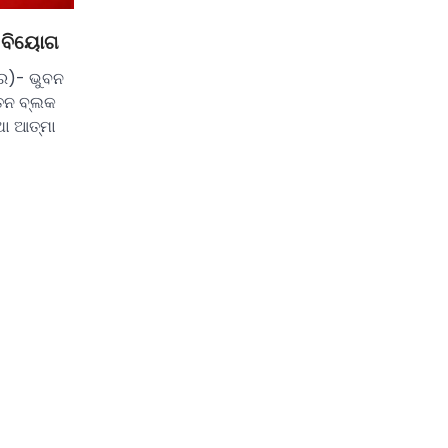
ୃ ବିୟୋଗ
ର)- ଭୁବନ
ବତନ ବ୍ଲକ
ଥା ଆତ୍ମା