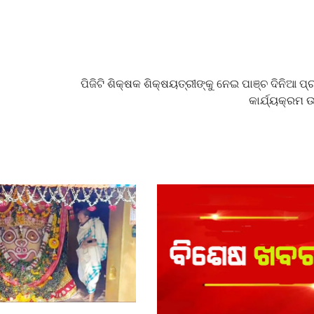
ପିଜିଟି ଶିକ୍ଷକ ଶିକ୍ଷୟତ୍ରୀଙ୍କୁ ନେଇ ପାଞ୍ଚ ଦିନିଆ ପ
କାର୍ଯ୍ୟକ୍ରମ 