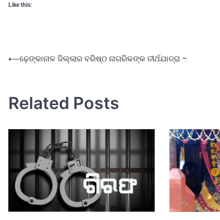
Like this:
⟵
ଢ଼େଙ୍କାନାଳ ଜିଲ୍ଲାର ବରିଷ୍ଠ ନାଗରିକଙ୍କ ତୀର୍ଥଯାତ୍ରା –
Related Posts