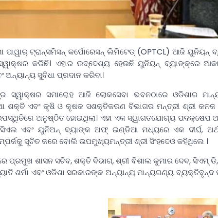
ାର୍ ଟ୍ରାନ୍ସମିସନ୍ କର୍ପୋରେସନ୍ ଲିମିଟେଡ୍ (OPTCL) ଆଜି ୟୁନିୟନ୍ ବ୍
୍ୱାକ୍ଷର କରିଛି। ଏହାର ଉଦ୍ଦେଶ୍ୟ ହେଉଛି ୟୁନିୟନ୍ ବ୍ୟାଙ୍କ୍‌ରେ ଆକା
ଂ ଅନ୍ୟାନ୍ୟ ସୁବିଧା ପ୍ରଦାନ କରିବା।
ପତ୍ର ସ୍ୱାକ୍ଷର ସମାରୋହ ଆଜି ଲୋକସେବା ଭବନଠାରେ ଓଡିଶାର ମା
ଥା ଶକ୍ତି ଏବଂ କୃଷି ଓ କୃଷକ ସଶକ୍ତିକରଣ ବିଭାଗର ମନ୍ତ୍ରୀ ଶ୍ରୀ କନକ ବର
ସ୍ଥିତିରେ ଅନୁଷ୍ଠିତ ହୋଇଥିଲା। ଏହା ଏକ ସ୍ୱାଗତଯୋଗ୍ୟ ପଦକ୍ଷେପ 
ିସିଏଲ ଏବଂ ୟୁନିଅନ୍ ବ୍ୟାଙ୍କ ଅଫ୍ ଇଣ୍ଡିଆ ମଧ୍ୟରେ ଏକ ଦୀର୍ଘ, ଅର୍ଥପ
ପର୍କକୁ ସୂଚିତ କରେ ବୋଲି ଉପମୁଖ୍ୟମନ୍ତ୍ରୀ ଶ୍ରୀ ସିଂହଦେଓ କହିଥିଲେ ।
ରେ ପ୍ରମୁଖ ଶାସନ ସଚିବ, ଶକ୍ତି ବିଭାଗ, ଶ୍ରୀ ଵିଶାଲ କୁମାର ଦେବ, ସିଏମ୍ ଡି
ୟୋତି ଶର୍ମା ଏବଂ ଓଡିଶା ସରକାରଙ୍କ ଅନ୍ୟାନ୍ୟ ମାନ୍ୟଗଣ୍ୟ ବ୍ୟକ୍ତିବୃନ୍ଦ 