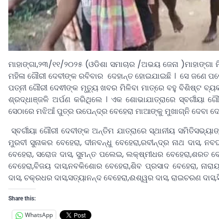
ମାହାଙ୍ଗା,୨୩/୧୧/୨୦୨୫ (ଓଡିଶା ସମାଚାର /ଅଭୟ ଜେନା )ମାହାଙ୍ଗା ନିର
ମହିଳା ଗୌରୀ ଦେବୀଙ୍କ ରବିବାର ଦେହାନ୍ତ ହୋଇଯାଇଛି । ସେ ଜଣେ ପରୋପକାର
ପତ୍ନୀ ଗୌରୀ ଦେଵୀଙ୍କ ମୃତ୍ୟୁ ଖବର ମିଳିବା ମାତ୍ରେ ବହୁ ବିଶିଷ୍ଟ ବ
ଶ୍ରଦ୍ଧାଞ୍ଜଳି ଅର୍ପଣ କରିଥିଲେ । ଏକ ଶୋଭାଯାତ୍ରାରେ ସ୍ବର୍ଗୀୟା ଗୌ
ସେଠାରେ ମଝିଆଁ ପୁତ୍ର ଉପେନ୍ଦ୍ର ବେହେରା ମାଆଙ୍କୁ ମୁଖାଗ୍ନି ଦେବା ଦ
ସ୍ବର୍ଗୀୟା ଗୌରୀ ଦେବୀଙ୍କ ଅନ୍ତିମ ଯାତ୍ରାରେ ସ୍ଥାନୀୟ ସମିତିସଭ୍ୟାଙ
ମୁରବୀ ସୁନାକର ବେହେରା, ଦୀନବନ୍ଧୁ ବେହେରା,ରବୀନ୍ଦ୍ର ନାଥ ଦାସ, ନବ
ବେହେରା, ସରୋଜ ଦାସ, ସୁମନ୍ତ ପଲେଇ, ଲକ୍ଷ୍ମୀଧର ବେହେରା,ଶରତ ବ
ବେହେରା,ବିଜୟ ଦାସ,ନବକିଶୋର ବେହେରା,ଶିବ ପ୍ରସାଦ ବେହେରା, ନାରା
ଦାସ, ଚକ୍ରଧର ଦାସ,ସତ୍ୟାନନ୍ଦ ବେହେରା,ଈଶ୍ୱର ଦାସ, ରାଇଚରଣ ଦାସ,ସ
Share this:
WhatsApp