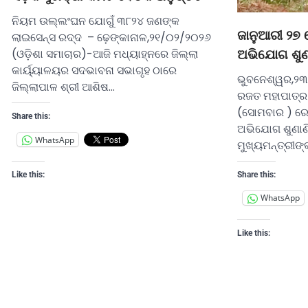
ନିୟମ ଉଲ୍ଲଂଘନ ଯୋଗୁଁ ୩୮୨୪ ଜଣଙ୍କ
ଜାନୁଆରୀ ୨୭ 
ଲାଇସେନ୍ସ ରଦ୍ଦ – ଢ଼େଙ୍କାନାଳ,୨୧/୦୨/୨୦୨୬
(ଓଡ଼ିଶା ସମାଚାର)-ଆଜି ମଧ୍ୟାହ୍ନରେ ଜିଲ୍ଲା
ଅଭିଯୋଗ ଶୁଣ
କାର୍ୟ୍ୟାଳୟର ସଦଭାବନା ସଭାଗୃହ ଠାରେ
ଭୁବନେଶ୍ୱର,୨୩
ଜିଲ୍ଲାପାଳ ଶ୍ରୀ ଆଶିଷ…
ରଜତ ମହାପାତ୍ର
(ସୋମବାର ) ରେ
Share this:
ଅଭିଯୋଗ ଶୁଣାଣି
WhatsApp
ମୁଖ୍ୟମନ୍ତ୍ରୀଙ୍
Share this:
Like this:
WhatsApp
Like this: