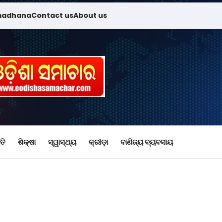
madhana
Contact us
About us
ତି
ଶିକ୍ଷା
ସ୍ୱାସ୍ଥ୍ୟ
କ୍ରୀଡ଼ା
ବାଣିଜ୍ୟ ବ୍ୟବସାୟ