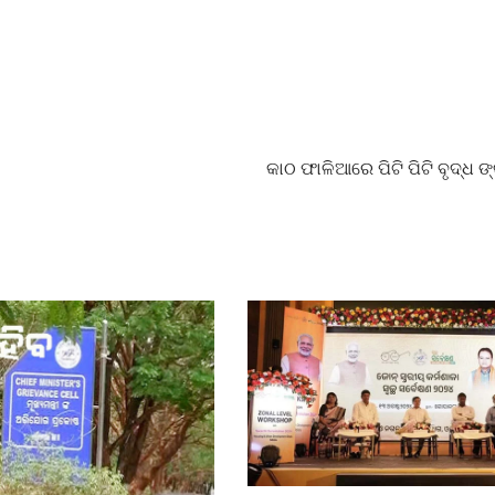
କାଠ ଫାଳିଆରେ ପିଟି ପିଟି ବୃଦ୍ଧ ଙ୍