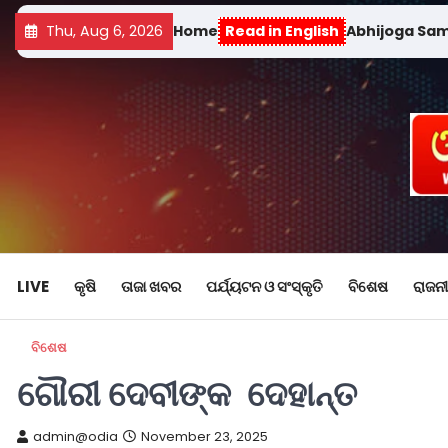
Thu, Aug 6, 2026
Home
Read in English
Abhijoga Sa
LIVE
କୃଷି
ତାଜା ଖବର
ପର୍ଯ୍ୟଟନ ଓ ସଂସ୍କୃତି
ବିଶେଷ
ରାଜନୀ
ବିଶେଷ
ଗୌରୀ ଦେବୀଙ୍କ ଦେହାନ୍ତ
admin@odia
November 23, 2025