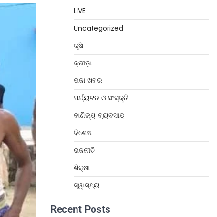
LIVE
Uncategorized
କୃଷି
କ୍ରୀଡ଼ା
ତାଜା ଖବର
ପର୍ଯ୍ୟଟନ ଓ ସଂସ୍କୃତି
ବାଣିଜ୍ୟ ବ୍ୟବସାୟ
ବିଶେଷ
ରାଜନୀତି
ଶିକ୍ଷା
ସ୍ୱାସ୍ଥ୍ୟ
Recent Posts