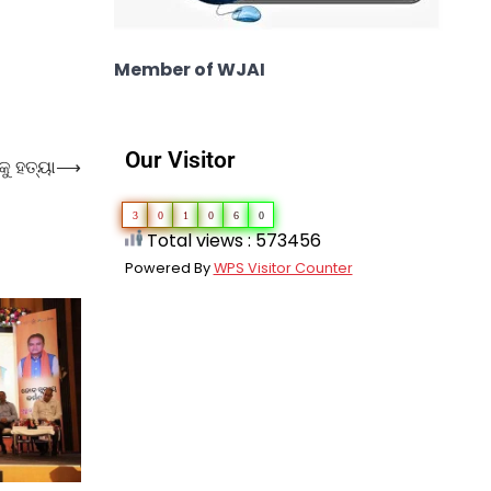
Member of WJAI
Our Visitor
କୁ ହତ୍ୟା
⟶
3
0
1
0
6
0
Total views : 573456
Powered By
WPS Visitor Counter