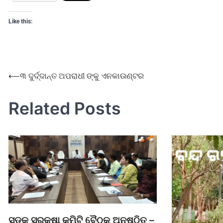
Like this:
⟵
୩ ଦୁର୍ଦ୍ଦାନ୍ତ ଅପରାଧୀ ଙ୍କୁ ଏନକାଉଣ୍ଟର
Related Posts
ସଡ଼କ ସୁରକ୍ଷା କମିଟି ବୈଠକ ଅନୁଷ୍ଠିତ –