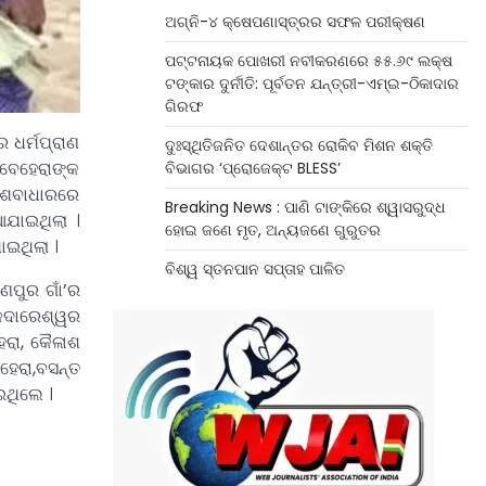
ଅଗ୍ନି-୪ କ୍ଷେପଣାସ୍ତ୍ରର ସଫଳ ପରୀକ୍ଷଣ
ପଟ୍ଟନାୟକ ପୋଖରୀ ନବୀକରଣରେ ୫୫.୬୯ ଲକ୍ଷ
ଟଙ୍କାର ଦୁର୍ନୀତି: ପୂର୍ବତନ ଯନ୍ତ୍ରୀ-ଏମ୍‌ଇ-ଠିକାଦାର
ଗିରଫ
 ଧର୍ମପ୍ରାଣ
ଦୁଃସ୍ଥିତିଜନିତ ଦେଶାନ୍ତର ରୋକିବ ମିଶନ ଶକ୍ତି
ୁ ବେହେରାଙ୍କ
ବିଭାଗର ‘ପ୍ରୋଜେକ୍ଟ BLESS’
ି ଶବାଧାରରେ
Breaking News : ପାଣି ଟାଙ୍କିରେ ଶ୍ୱାସରୁଦ୍ଧ
ଆଯାଇଥିଲା ।
ହୋଇ ଜଣେ ମୃତ, ଅନ୍ୟଜଣେ ଗୁରୁତର
ାଇଥିଲା ।
ବିଶ୍ୱ ସ୍ତନପାନ ସପ୍ତାହ ପାଳିତ
ାଣପୁର ଗାଁ’ର
କେଦାରେଶ୍ୱର
େରା, କୈଳାଶ
ହେରା,ବସନ୍ତ
ଇଥିଲେ ।