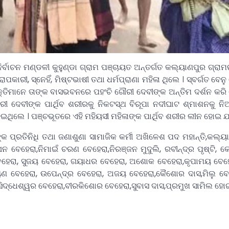
୍ବାଚନ ମଣ୍ଡଳୀ କୁହୁଣ୍ଡା ଗ୍ରାମ ପଞ୍ଚାୟତ ଅନ୍ତର୍ଗତ କଲ୍ୟାଣପୁର ଗ୍ରାମର
ୀ, ସ୍ନେହିଁ, ମିଷ୍ଟଭାଷୀ ତଥା ଧର୍ମପ୍ରାଣା ମହିଳା ଥିଲେ । ସ୍ବର୍ଗତ ବେନ
୍ୟକ୍ତିମାନେ ତାଙ୍କ ବାସଭବନରେ ପହଂଚି ଗୌରୀ ଦେବୀଙ୍କ ଅନ୍ତିମ ଦର୍ଶନ କର
ରୀ ଦେବୀଙ୍କ ପାର୍ଥିବ ଶରୀରକୁ ନିକଟସ୍ଥ ବିରୂପା ନଦୀଘାଟ ଶ୍ମାଶନକୁ ନି
େଇଥିଲେ । ପଞ୍ଚଭୂତରେ ଏହି ମହିୟସୀ ମହିଳାଙ୍କ ପାର୍ଥିବ ଶରୀର ଲୀନ ହୋଇ ଯ
୍କ ପ୍ରତିନିଧି ତଥା ଜଣାଶୁଣା ସାମାଜିକ କର୍ମୀ ଅଖିଳେଶ ପଦ ମହାନ୍ତି,କଲ୍ୟ
ଘନ ବେହେରା,ନିମାଇଁ ଚରଣ ବେହେରା,ନିରଞ୍ଜନ ମୁଦୁଲି, ରବୀନ୍ଦ୍ର ପୃଷ୍ଟି, 
େହେରା, ସୁଜୟ ବେହେରା, ଗୟାଧର ବେହେରା, ଅଶୋକ ବେହେରା,କୃପାମୟ ବେହ
ୟଣ ବେହେରା, ଉପେନ୍ଦ୍ର ବେହେରା, ଅଜୟ ବେହେରା,କୈଶୋର ଦାସ,ମିଲୁ ବେ
ିଦ୍ଧେଶ୍ୱର ବେହେରା,ବୀରକିଶୋର ବେହେରା,ସୁବାସ ଦାସ,ପ୍ରମୁଖ ସାମିଲ ହୋ