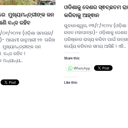
ଓଡିଶାକୁ ଦେଶର ସ୍ଵଚ୍ଛତମ ରା
ରେ ମୁଖ୍ୟମନ୍ତ୍ରୀଙ୍କ ଜନ
କରିବାକୁ ଆହ୍ଵାନ
ାଣି ବନ୍ଦ ରହିବ
ଭୁବନେଶ୍ୱର, ୧୩/୮/୨୦୨୪ (ଓଡ଼ିଶା
ରଜତ ମହାପାତ୍ର)- ଓଡ଼ିଶାକୁ ଦେଶର 
/୦୧/୨୦୨୫ (ଓଡ଼ିଶା ସମାଚାର/
ପରିଷ୍କାର ରାଜ୍ୟ କରିବା ପାଇଁ ଉତ୍ସର
)- ଆଗାମୀ ଜାନୁଆରୀ ୨୭ ତାରିଖ
କାର୍ଯ୍ୟ କରିବାର ସମୟ ଆସିଛି । ଏହି…
 ମୁଖ୍ୟମନ୍ତ୍ରୀଙ୍କ ଜନ
 ବନ୍ଦ ରହିବ ।
Share this:
କ ଅନ୍ୟାନ୍ୟ…
WhatsApp
Like this: