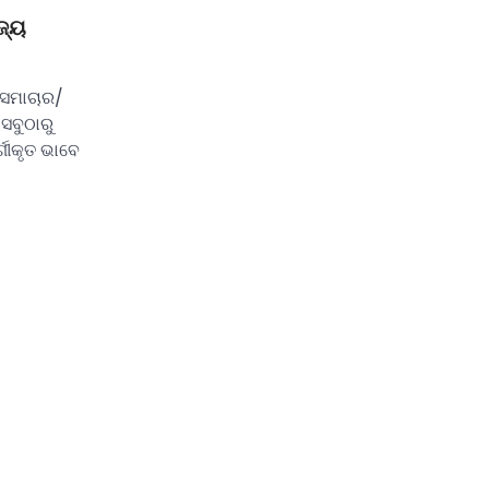
ଜ୍ୟ
 ସମାଚାର/
ସବୁଠାରୁ
୍ଗୀକୃତ ଭାବେ