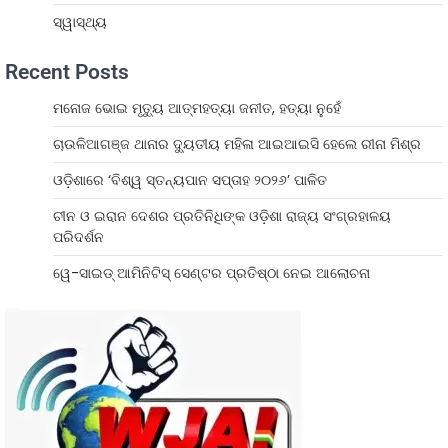
ସ୍ୱାସ୍ଥ୍ୟ
Recent Posts
ମନୋଜ ଭୋଇ ମୃତ୍ୟୁ ଆତ୍ମହତ୍ୟା ଜନୀତ, ହତ୍ୟା ନୁହେଁ
ଚାଉଳିଆଗଞ୍ଜ ଥାନାର ଦ୍ୟୁତୀୟ ମହିଳା ଆଇଆଇସି ହେଲେ ରୀନା ମିଶ୍ର
ଓଡ଼ିଶାରେ ‘ବିଶ୍ୱ ସ୍ତନ୍ୟପାନ ସପ୍ତାହ ୨୦୨୬’ ପାଳିତ
ଚୀନ ଓ ଇରାନ ଦେଶର ପ୍ରତିନିଧିଙ୍କ ଓଡ଼ିଶା ରାଜ୍ୟ ସଂଗ୍ରହାଳୟ
ପରିଦର୍ଶନ
ୱେ-ସାଇଡ୍‌ ଆମିନିଟିସ୍‌ ସେଣ୍ଟର ପ୍ରତିଷ୍ଠା ନେଇ ଆଲୋଚନା