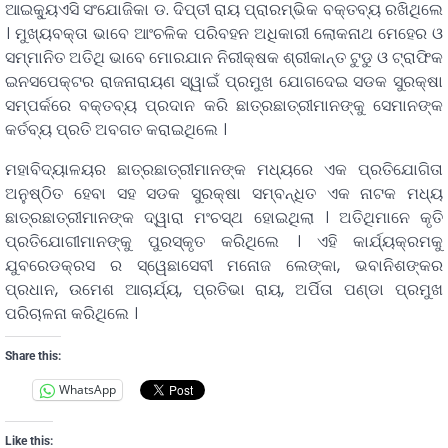
ଆଇକୁ୍ୟଏସି ସଂଯୋଜିକା ଡ. ଦିପ୍ତୀ ରାୟ ପ୍ରାରମ୍ଭିକ ବକ୍ତବ୍ୟ ରଖିଥିଲେ
। ମୁଖ୍ୟବକ୍ତା ଭାବେ ଆଂଚଳିକ ପରିବହନ ଅଧିକାରୀ ଲୋକନାଥ ମେହେର ଓ
ସମ୍ମାନିତ ଅତିଥି ଭାବେ ମୋରଯାନ ନିରୀକ୍ଷକ ଶ୍ରୀକାନ୍ତ ଟୁଡୁ ଓ ଟ୍ରାଫିକ
ଇନସପେକ୍ଟର ରାଜନାରାୟଣ ସ୍ୱାଇଁ ପ୍ରମୁଖ ଯୋଗଦେଇ ସଡକ ସୁରକ୍ଷା
ସମ୍ପର୍କରେ ବକ୍ତବ୍ୟ ପ୍ରଦାନ କରି ଛାତ୍ରଛାତ୍ରୀମାନଙ୍କୁ ସେମାନଙ୍କ
କର୍ତବ୍ୟ ପ୍ରତି ଅବଗତ କରାଇଥିଲେ ।
ମହାବିଦ୍ୟାଳୟର ଛାତ୍ରଛାତ୍ରୀମାନଙ୍କ ମଧ୍ୟରେ ଏକ ପ୍ରତିଯୋଗିତା
ଅନୁଷ୍ଠିତ ହେବା ସହ ସଡକ ସୁରକ୍ଷା ସମ୍ବନ୍ଧିତ ଏକ ନାଟକ ମଧ୍ୟ
ଛାତ୍ରଛାତ୍ରୀମାନଙ୍କ ଦ୍ୱାରା ମଂଚସ୍ଥ ହୋଇଥିଲା । ଅତିଥିମାନେ କୃତି
ପ୍ରତିଯୋଗୀମାନଙ୍କୁ ପୁରସ୍କୃତ କରିଥିଲେ । ଏହି କାର୍ଯ୍ୟକ୍ରମକୁ
ଯୁବରେଡକ୍ରସ ର ସ୍ୱେଛାସେବୀ ମନୋଜ ଲେଙ୍କା, ଭବାନିଶଙ୍କର
ପ୍ରଧାନ, ଉମେଶ ଆଚାର୍ଯ୍ୟ, ପ୍ରତିଭା ରାୟ, ଅର୍ପିତା ପଣ୍ଡା ପ୍ରମୁଖ
ପରିଚାଳନା କରିଥିଲେ ।
Share this:
WhatsApp
Like this: