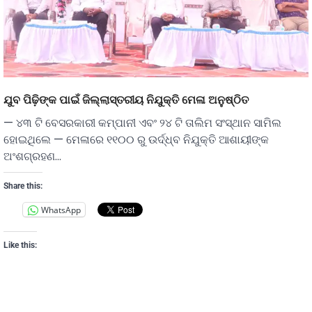
ଯୁବ ପିଢ଼ିଙ୍କ ପାଇଁ ଜିଲ୍ଲାସ୍ତରୀୟ ନିଯୁକ୍ତି ମେଳା ଅନୁଷ୍ଠିତ
— ୪୩ ଟି ବେସରକାରୀ କମ୍ପାନୀ ଏବଂ ୨୪ ଟି ତାଲିମ ସଂସ୍ଥାନ ସାମିଲ
ହୋଇଥିଲେ — ମେଳାରେ ୧୧୦୦ ରୁ ଉର୍ଦ୍ଧ୍ବ ନିଯୁକ୍ତି ଆଶାୟୀଙ୍କ
ଅଂଶଗ୍ରହଣ…
Share this:
WhatsApp
Like this: