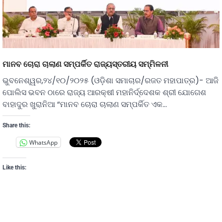
ମାନବ ଚୋରା ଚାଲାଣ ସମ୍ପର୍କିତ ରାଜ୍ୟସ୍ତରୀୟ ସମ୍ମିଳନୀ
ଭୁବନେଶ୍ୱର,୨୪/୧୦/୨୦୨୫ (ଓଡ଼ିଶା ସମାଚାର/ରଜତ ମହାପାତ୍ର)- ଆଜି
ପୋଲିସ ଭବନ ଠାରେ ରାଜ୍ୟ ଆରକ୍ଷୀ ମହାନିର୍ଦ୍ଦେଶକ ଶ୍ରୀ ଯୋଗେଶ
ବାହାଦୁର ଖୁରାନିଆ “ମାନବ ଚୋରା ଚାଲାଣ ସମ୍ପର୍କିତ ଏକ…
Share this:
WhatsApp
Like this: