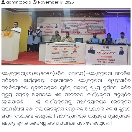
admin@odia
November 17, 2025
କେନ୍ଦ୍ରାପଡ଼ା,୧୭/୧୧/୨୦୨୫(ଓଡ଼ିଶା ସମାଚାର)-କେନ୍ଦ୍ରାପଡା ଆଂଚଳିକ
ପରିବହନ କାର୍ଯ୍ୟାଳୟ ସହଯୋଗରେ କେନ୍ଦ୍ରାପଡା ସ୍ୱୟଂଶାସିତ
ମହାବିଦ୍ୟାଳୟ ଯୁବରେଡକ୍ରସ ୟୁନିଟ୍ ପକ୍ଷରୁ ଶୂନ୍ୟ ଦୁର୍ଘଟଣା ଜନିତ
ମୃତୁ୍ୟ ସପ୍ତାହ ଅବସରରେ ଏକ ସଚେତନତା କାର୍ଯ୍ୟକ୍ରମ ଅନୁଷ୍ଠିତ
ହୋଇଯାଇଛି । ଏହି କାର୍ଯ୍ୟକ୍ରମକୁ ମହାବିଦ୍ୟାଳୟର ରେଡକ୍ରସ
ପରାମର୍ଶଦାତା ତଥା ଜିଲା ରେଡକ୍ରସ ସମ୍ପାଦକ ଅଧ୍ୟାପକ ବିକାଶ କୁମାର
ନାୟକ ସଂଯୋଜନା କରିଥିଲେ । ମହାବିଦ୍ୟାଳୟର ଅଧ୍ୟକ୍ଷ ପ୍ରାଧ୍ୟାପକ
ଶାନ୍ତନୁ କୁମାର ଜେନା ସ୍ୱାଗତ ଅଭିଭାଷଣ ପ୍ରଦାନ କରିଥିଲେ ।