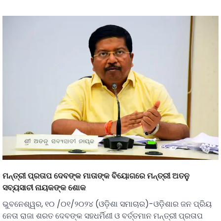
ମନ୍ତ୍ରୀ ପ୍ରତାପ ଦେବଙ୍କ ମାତାଙ୍କ ବିୟୋଗରେ ମନ୍ତ୍ରୀ ଅତନୁ
ସବ୍ୟସାଚୀ ନାୟକଙ୍କ ଶୋକ
ଭୁବନେଶ୍ୱର, ୧୦ /୦୧/୨୦୨୪ (ଓଡ଼ିଶା ସମାଚାର)-ଓଡ଼ିଶାର ଜନ ପ୍ରିୟ
ନେତା ରାଜା ଶରତ ଦେବଙ୍କ ସହଧର୍ମିଣୀ ଓ ବର୍ତ୍ତମାନ ମନ୍ତ୍ରୀ ପ୍ରତାପ