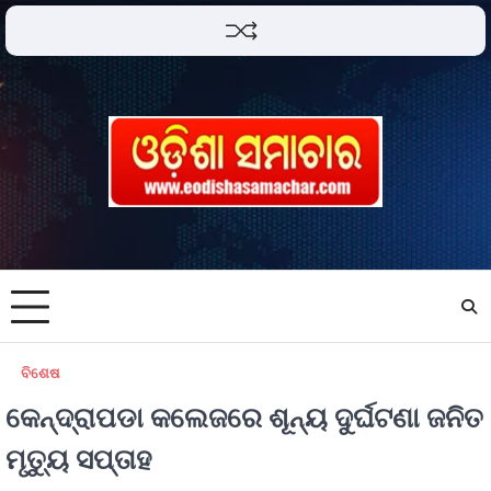
ବିଶେଷ
କେନ୍ଦ୍ରାପଡା କଲେଜରେ ଶୂନ୍ୟ ଦୁର୍ଘଟଣା ଜନିତ
ମୃତୁ୍ୟ ସପ୍ତାହ