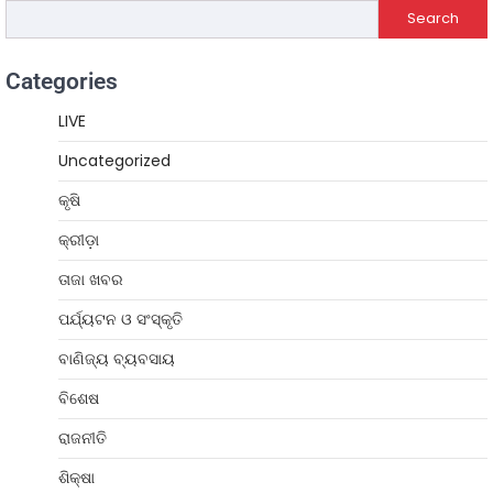
Search
Categories
LIVE
Uncategorized
କୃଷି
କ୍ରୀଡ଼ା
ତାଜା ଖବର
ପର୍ଯ୍ୟଟନ ଓ ସଂସ୍କୃତି
ବାଣିଜ୍ୟ ବ୍ୟବସାୟ
ବିଶେଷ
ରାଜନୀତି
ଶିକ୍ଷା