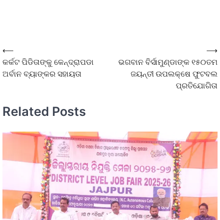
⟵
⟶
କର୍କଟ ପିଡିତାଙ୍କୁ କେନ୍ଦ୍ରାପଡା
ଭଗବାନ ବିର୍ସାମୁଣ୍ଡାଙ୍କ ୧୫୦ତମ
ଅର୍ବାନ ବ୍ୟାଙ୍କର ସହାୟତା
ଜୟନ୍ତୀ ଉପଲକ୍ଷେ ଫୁଟବଲ
ପ୍ରତିଯୋଗିତା
Related Posts