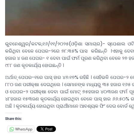
ଭୁବନେଶ୍ୱର/କଟକ,୧୬/୧୧/୨୦୨୫(ଓଡ଼ିଶା ସମାଚାର)- ସ୍ପେଶାଲ ଓଟ
କରିଥିବା ବେଳେ ପେପର-୨ରେ ୭୮.୩୫% ପାସ କରିଛନ୍ତି ।ଏହାକୁ ଦେବ
ହଜାର ୪ ଜଣ ପେପର- ୧ ଦେବା ପାଇଁ ଫର୍ମ ପୂରଣ କରିଥିବା ବେଳେ ୨୭ 
୯୮୮ ଜଣ କୃତକାର୍ଯ୍ୟ ହୋଇଛନ୍ତି ।
ଅର୍ଥାତ୍ ପେପର-୧ରେ ପାସ୍ ହାର ୪୭.୧୭% ରହିଛି । ସେହିଭଳି ପେପର-୨ 
୮୮୦ ଜଣ ପରୀକ୍ଷା ଦେଇଥିଲେ । ସେମାନଙ୍କ ମଧ୍ୟରୁ ୩୫ ହଜାର ୧୬୫ ଜଣ 
ଓ ପେପର-୨ ପରୀକ୍ଷା ଦେବା ପାଇଁ ମୋଟ୍ ୭୫ହଜାର ୪୦୩ଜଣ ଫର୍ମ ପୂ
୪୮ହଜାର ୧୫୩ଜଣ କୃତକାର୍ଯ୍ୟ ହୋଇଥିବା ବେଳେ ପାସ୍ ହାର ୬୬.୫୦%
ଅଛି । କୃତକାର୍ଯ୍ୟ ହୋଇଥିବା ପ୍ରାର୍ଥୀମାନେ ଆବଶ୍ୟକ ଫି’ ଦେଇ ବୋର୍ଡ ୱେ
Share this:
WhatsApp