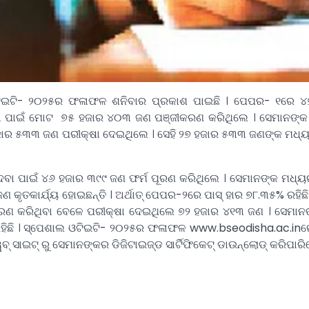
ିଇଟି- ୨୦୨୫ର ଫଳାଫଳ ଶନିବାର ପ୍ରକାଶ ପାଇଛି । ପେପର- ୧ରେ ୪୭
ା ପାଇଁ ମୋଟ ୭୫ ହଜାର ୪୦୩ ଜଣ ପଞ୍ଜୀକରଣ କରିଥିଲେ । ସେମାନଙ୍କ 
ହଜାର ୫୩୩ ଜଣ ପରୀକ୍ଷା ଦେଇଥିଲେ । ସେହି ୨୭ ହଜାର ୫୩୩ ଜଣଙ୍କ ମଧ୍ୟ
ଦେବା ପାଇଁ ୪୬ ହଜାର ୩୯୯ ଜଣ ଫର୍ମ ପୂରଣ କରିଥିଲେ । ସେମାନଙ୍କ ମଧ୍ୟ
କୃତକାର୍ଯ୍ୟ ହୋଇଛନ୍ତି । ଅର୍ଥାତ୍ ପେପର-୨ରେ ପାସ୍ ହାର ୭୮.୩୫% ରହିଛ
ରଣ କରିଥିବା ବେଳେ ପରୀକ୍ଷା ଦେଇଥିଲେ ୭୨ ହଜାର ୪୧୩ ଜଣ । ସେମାନଙ
 ରହିଛି । ସ୍ପେଶାଲ ଓଟିଇଟି- ୨୦୨୫ର ଫଳାଫଳ www.bseodisha.ac.i
ବ୍ ସାଇଟ୍ ରୁ ସେମାନଙ୍କର ଡିଜିଟାଇଜ୍ଡ ସାର୍ଟିଫିକେଟ୍ ଡାଉନ୍ଲୋଡ୍ କରିପାରି