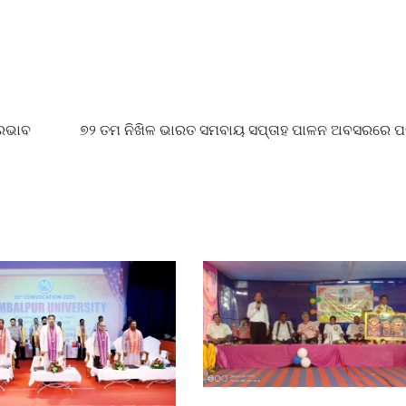
୍ରଭାବ
୭୨ ତମ ନିଖିଳ ଭାରତ ସମବାୟ ସପ୍ତାହ ପାଳନ ଅବସରରେ ପ