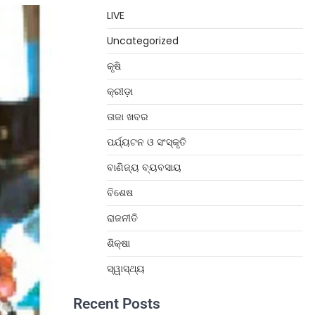
LIVE
Uncategorized
କୃଷି
କ୍ରୀଡ଼ା
ତାଜା ଖବର
ପର୍ଯ୍ୟଟନ ଓ ସଂସ୍କୃତି
ବାଣିଜ୍ୟ ବ୍ୟବସାୟ
ବିଶେଷ
ରାଜନୀତି
ଶିକ୍ଷା
ସ୍ୱାସ୍ଥ୍ୟ
Recent Posts