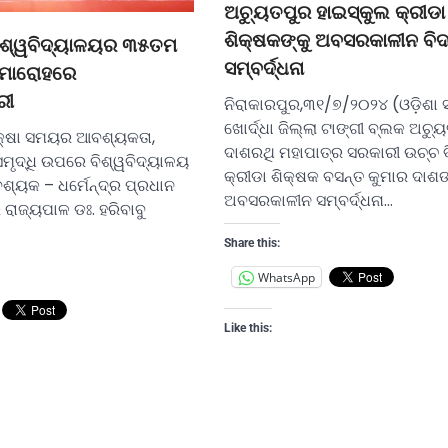
ଅଚ୍ୟୁତପୁର ହାଇସ୍କୁଲ କ୍ରୀଡା
ଶିକ୍ଷକଙ୍କୁ ଅବସରକାଳୀନ ବି
ିଶ୍ୱବିଦ୍ୟାଳୟର ୩୫ତମ
ସମ୍ବର୍ଦ୍ଧନା
 ସମାରୋହରେ
ରୀ
ନିରାକାରପୁର,୩୧/୭/୨୦୨୪ (ଓଡ଼ିଶା 
ଖୋର୍ଦ୍ଧା ଜିଲ୍ଲା ଟାଙ୍ଗୀ ବ୍ଲକ ଅଚ୍ୟ
ିକ୍ଷା ସମୟର ଆବଶ୍ୟକତା,
ଦାଶରଥି ମହାପାତ୍ର ସରକାରୀ ଉଚ୍ଚ 
ସମୃଦ୍ଧି ଉପରେ ବିଶ୍ୱବିଦ୍ୟାଳୟ
କ୍ରୀଡା ଶିକ୍ଷକ ବସନ୍ତ କୁମାର ଦାଶ
ବଶ୍ୟକ – ଧର୍ମେନ୍ଦ୍ର ପ୍ରଧାନ
ଅବସରକାଳୀନ ସମ୍ବର୍ଦ୍ଧନା…
 ରାଜ୍ୟପାଳ ଡଃ. ହରିବାବୁ
Share this:
WhatsApp
Like this: