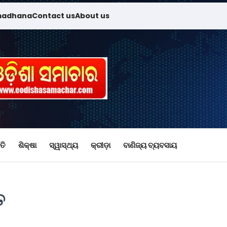
madhana
Contact us
About us
ତି
ଶିକ୍ଷା
ସ୍ୱାସ୍ଥ୍ୟ
କ୍ରୀଡ଼ା
ବାଣିଜ୍ୟ ବ୍ୟବସାୟ
ତ