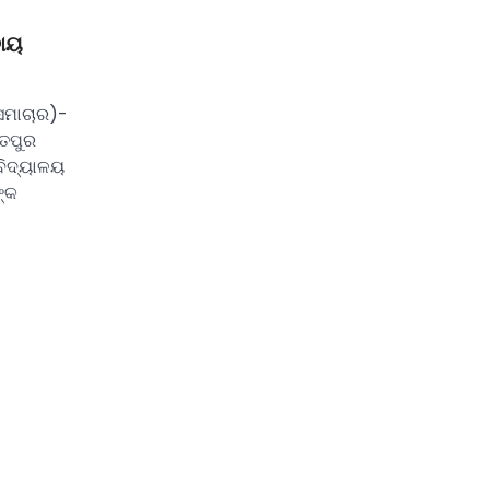
ଦାୟ
ସମାଚାର)-
ୁତପୁର
ବିଦ୍ୟାଳୟ
ଙ୍କ