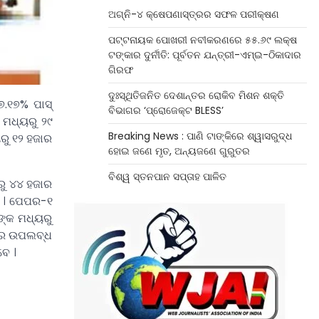
ଅଗ୍ନି-୪ କ୍ଷେପଣାସ୍ତ୍ରର ସଫଳ ପରୀକ୍ଷଣ
ପଟ୍ଟନାୟକ ପୋଖରୀ ନବୀକରଣରେ ୫୫.୬୯ ଲକ୍ଷ
ଟଙ୍କାର ଦୁର୍ନୀତି: ପୂର୍ବତନ ଯନ୍ତ୍ରୀ-ଏମ୍‌ଇ-ଠିକାଦାର
ଗିରଫ
ଦୁଃସ୍ଥିତିଜନିତ ଦେଶାନ୍ତର ରୋକିବ ମିଶନ ଶକ୍ତି
.୧୭% ପାସ୍
ବିଭାଗର ‘ପ୍ରୋଜେକ୍ଟ BLESS’
ମଧ୍ୟରୁ ୨୯
Breaking News : ପାଣି ଟାଙ୍କିରେ ଶ୍ୱାସରୁଦ୍ଧ
ରୁ ୧୨ ହଜାର
ହୋଇ ଜଣେ ମୃତ, ଅନ୍ୟଜଣେ ଗୁରୁତର
ବିଶ୍ୱ ସ୍ତନପାନ ସପ୍ତାହ ପାଳିତ
ରୁ ୪୪ ହଜାର
ି । ପେପର-୧
୍କ ମଧ୍ୟରୁ
nରେ ଉପଲବ୍ଧ
ବେ ।