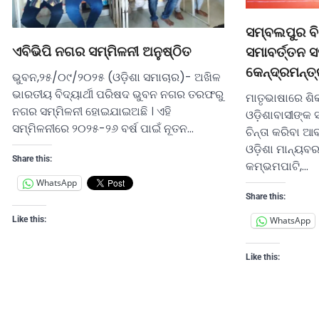
ସମ୍ବଲପୁର ବ
ଏବିଭିପି ନଗର ସମ୍ମିଳନୀ ଅନୁଷ୍ଠିତ
ସମାବର୍ତ୍ତନ
କେନ୍ଦ୍ରମନ୍ତ୍
ଭୁବନ,୨୫/୦୯/୨୦୨୫ (ଓଡ଼ିଶା ସମାଚାର)- ଅଖିଳ
ଭାରତୀୟ ବିଦ୍ୟାର୍ଥୀ ପରିଷଦ ଭୁବନ ନଗର ତରଫରୁ
ମାତୃଭାଷାରେ ଶ
ନଗର ସମ୍ମିଳନୀ ହୋଇଯାଇଅଛି । ଏହି
ଓଡ଼ିଶାବାସୀଙ୍କ 
ସମ୍ମିଳନୀରେ ୨୦୨୫-୨୬ ବର୍ଷ ପାଇଁ ନୂତନ…
ଚିନ୍ତା କରିବା ଆ
ଓଡ଼ିଶା ମାନ୍ୟବର
Share this:
କମ୍ଭମପାଟି,…
WhatsApp
Share this:
Like this:
WhatsApp
Like this: