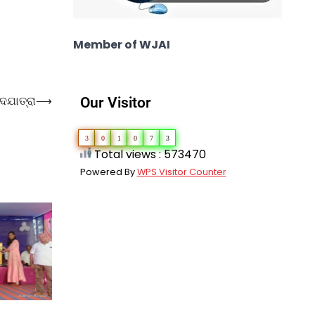
Member of WJAI
ଦଯାତ୍ରା
⟶
Our Visitor
3
0
1
0
7
3
Total views : 573470
Powered By
WPS Visitor Counter