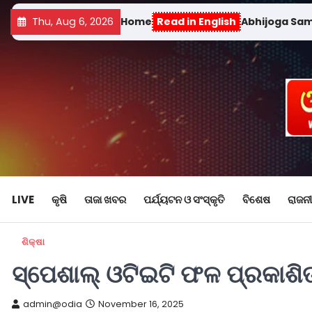
Thu, Aug 6, 2026
Home
Read in English
Abhijoga Sa
LIVE
କୃଷି
ତାଜା ଖବର
ପର୍ଯ୍ୟଟନ ଓ ସଂସ୍କୃତି
ବିଶେଷ
ରାଜନୀ
ଶିକ୍ଷା
ସ୍ପେଶାଲ୍ ଓଟିଇଟି ଫଳ ପ୍ରକାଶି
admin@odia
November 16, 2025