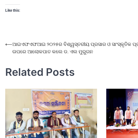
Like this:
⟵
ଆଇଏଫଏଫଆଇ ୨୦୨୫ର ବିଶ୍ୱସ୍ତରୀୟ ପ୍ରସାର ଓ ସାଂସ୍କୃତିକ ପ
ଉପରେ ଆଲୋକପାତ କଲେ ଡ. ଏଲ ମୁରୁଗନ
Related Posts