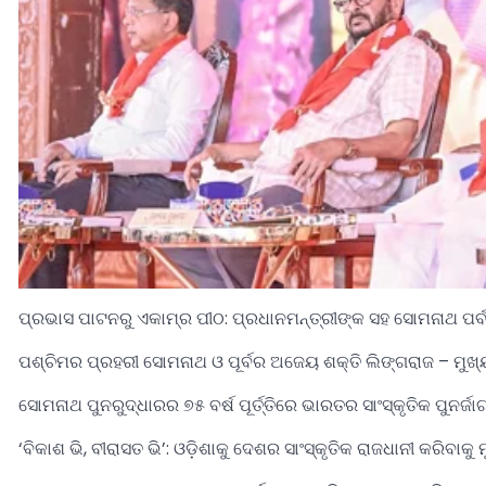
ପ୍ରଭାସ ପାଟନରୁ ଏକାମ୍ର ପୀଠ: ପ୍ରଧାନମନ୍ତ୍ରୀଙ୍କ ସହ ସୋମନାଥ ପର୍ବ
ପଶ୍ଚିମର ପ୍ରହରୀ ସୋମନାଥ ଓ ପୂର୍ବର ଅଜେୟ ଶକ୍ତି ଲିଙ୍ଗରାଜ – ମୁଖ୍
ସୋମନାଥ ପୁନରୁଦ୍ଧାରର ୭୫ ବର୍ଷ ପୂର୍ତ୍ତିରେ ଭାରତର ସାଂସ୍କୃତିକ ପୁନର
‘ବିକାଶ ଭି, ବୀରାସତ ଭି’: ଓଡ଼ିଶାକୁ ଦେଶର ସାଂସ୍କୃତିକ ରାଜଧାନୀ କରିବାକୁ