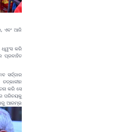
ଭ, ଏବଂ ଆଜି
 ଧ୍ୱଂସ କରି
େ ପ୍ରବାହିତ
ବ ସର୍ଦ୍ଦାର
। ତତ୍କାଳୀନ
ଚନା କରି ସେ
ଜର ପରିଚୟକୁ
ଠାରୁ ଆରମ୍ଭ