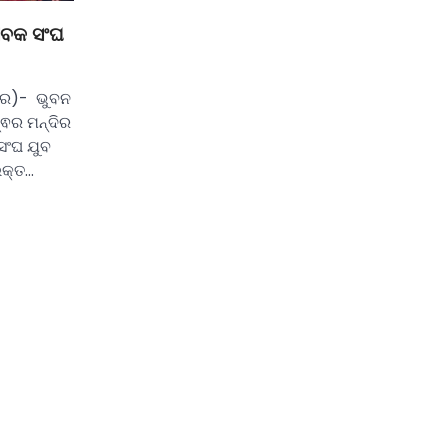
େବକ ସଂଘ
ାର)- ଭୁବନ
୍ଵର ମନ୍ଦିର
ସଂଘ ଯୁବ
ଉକ୍ତ…