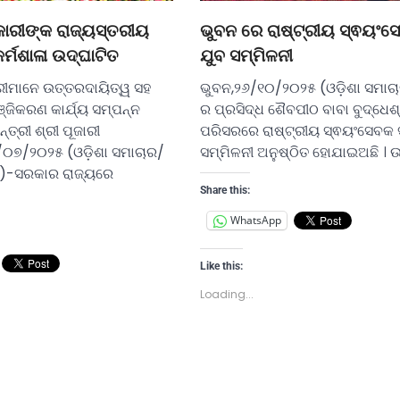
କାରୀଙ୍କ ରାଜ୍ୟସ୍ତରୀୟ
ଭୁବନ ରେ ରାଷ୍ଟ୍ରୀୟ ସ୍ଵୟଂସ
ର୍ମଶାଳା ଉଦ୍‌ଘାଟିତ
ଯୁବ ସମ୍ମିଳନୀ
ରୀମାନେ ଉତ୍ତରଦାୟିତ୍ୱ ସହ
ଭୁବନ,୨୬/୧୦/୨୦୨୫ (ଓଡ଼ିଶା ସମାଚ
୍ଜିକରଣ କାର୍ଯ୍ୟ ସମ୍ପନ୍ନ
ର ପ୍ରସିଦ୍ଧ ଶୈବପୀଠ ବାବା ବୁଦ୍ଧେଶ
୍ତ୍ରୀ ଶ୍ରୀ ପୂଜାରୀ
ପରିସରରେ ରାଷ୍ଟ୍ରୀୟ ସ୍ଵୟଂସେବକ 
/୦୭/୨୦୨୫ (ଓଡ଼ିଶା ସମାଚାର/
ସମ୍ମିଳନୀ ଅନୁଷ୍ଠିତ ହୋଯାଇଅଛି । 
)-ସରକାର ରାଜ୍ୟରେ
Share this:
WhatsApp
Like this:
Loading...