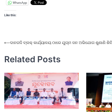
WhatsApp
Like this:
⟵
ଦାନଗଦି ବ୍ଲକ୍ କାର୍ଯ୍ୟାଳୟ ଠାରେ ଯୁଗ୍ମ ଜନ ଅଭିଯୋଗ ଶୁଣାଣି ଶିବ
Related Posts