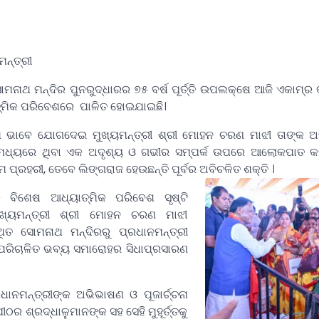
ନ୍ତ୍ରୀ
ଥ ମନ୍ଦିର ପୁନରୁଦ୍ଧାରର ୭୫ ବର୍ଷ ପୂର୍ତ୍ତି ଉପଲକ୍ଷେ ଆଜି ଏକାମ୍ର 
ାତ୍ମିକ ପରିବେଶରେ ପାଳିତ ହୋଇଯାଇଛି।
ିଥି ଭାବେ ଯୋଗଦେଇ ମୁଖ୍ୟମନ୍ତ୍ରୀ ଶ୍ରୀ ମୋହନ ଚରଣ ମାଝୀ ତାଙ୍କ 
ମଧ୍ୟରେ ଥିବା ଏକ ଅଦୃଶ୍ୟ ଓ ଗଭୀର ସମ୍ପର୍କ ଉପରେ ଆଲୋକପାତ କର
ପ୍ରହରୀ, ତେବେ ଲିଙ୍ଗରାଜ ହେଉଛନ୍ତି ପୂର୍ବର ଅବିଚଳିତ ଶକ୍ତି ।
ବିଶେଷ ଆଧ୍ୟାତ୍ମିକ ପରିବେଶ ସୃଷ୍ଟି
ଖ୍ୟମନ୍ତ୍ରୀ ଶ୍ରୀ ମୋହନ ଚରଣ ମାଝୀ
ିତ ସୋମନାଥ ମନ୍ଦିରରୁ ପ୍ରଧାନମନ୍ତ୍ରୀ
 ପରିଚାଳିତ ଭବ୍ୟ ସମାରୋହର ସିଧାପ୍ରସାରଣ
ାନମନ୍ତ୍ରୀଙ୍କ ଅଭିଭାଷଣ ଓ ପୂଜାର୍ଚ୍ଚନା
ଠର ଶ୍ରଦ୍ଧାଳୁମାନଙ୍କ ସହ ସେହି ମୁହୂର୍ତ୍ତକୁ