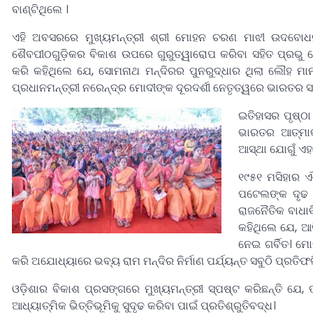
ବାଣ୍ଟିଥିଲେ ।
ଏହି ଅବସରରେ ମୁଖ୍ୟମନ୍ତ୍ରୀ ଶ୍ରୀ ମୋହନ ଚରଣ ମାଝୀ ଉଦବୋଧନ
ଶୈବପୀଠଗୁଡ଼ିକର ବିକାଶ ଉପରେ ଗୁରୁତ୍ୱାରୋପ କରିବା ସହିତ ପ୍ରଭୁ
କରି କହିଥିଲେ ଯେ, ସୋମନାଥ ମନ୍ଦିରର ପୁନରୁଦ୍ଧାର ଥିଲା ଲୌହ ମ
ପ୍ରଧାନମନ୍ତ୍ରୀ ନରେନ୍ଦ୍ର ମୋଦୀଙ୍କ ଦୂରଦର୍ଶୀ ନେତୃତ୍ୱରେ ଭାରତର ସାଂ
ଇତିହାସର ପୃଷ୍ଠ
ଭାରତର ଆତ୍ମାକୁ
ଆସ୍ଥା ଯୋଗୁଁ ଏହା
୧୯୫୧ ମସିହାର ଐ
ପଟେଲଙ୍କ ଦୃଢ ସ
ରାଜନୈତିକ ବାଧା
କହିଥିଲେ ଯେ, ଆ
ନେଇ ଗର୍ବିତ। ମୋ
କରି ଅଯୋଧ୍ୟାରେ ଭବ୍ୟ ରାମ ମନ୍ଦିର ନିର୍ମାଣ ପର୍ଯ୍ୟନ୍ତ ସବୁଠି ପ୍ରତିଫ
ଓଡ଼ିଶାର ବିକାଶ ପ୍ରସଙ୍ଗରେ ମୁଖ୍ୟମନ୍ତ୍ରୀ ସ୍ପଷ୍ଟ କରିଛନ୍ତି ଯେ, 
ଆଧ୍ୟାତ୍ମିକ ଭିତ୍ତିଭୂମିକୁ ସୁଦୃଢ କରିବା ପାଇଁ ପ୍ରତିଶ୍ରୁତିବଦ୍ଧ।