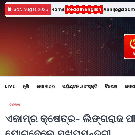
Sat, Aug 8, 2026
Home
Read in English
Abhijoga Sa
LIVE
କୃଷି
ତାଜା ଖବର
ପର୍ଯ୍ୟଟନ ଓ ସଂସ୍କୃତି
ବିଶେଷ
ରାଜନୀ
ବିଶେଷ
ଏକାମ୍ର କ୍ଷେତ୍ର- ଲିଙ୍ଗରାଜ ପୀ
ଯୋଗଦେଲେ ମୁଖ୍ୟମନ୍ତ୍ରୀ