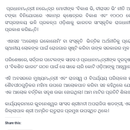
ପ୍ରଧାନମନ୍ତ୍ରୀ ନରେନ୍ଦ୍ର ମୋଦୀଙ୍କ ‘ବିକାଶ ଭି, ବୀରାସତ ଭି’ ନୀତ
ଟଙ୍କା ବିନିଯୋଗରେ ଏକାମ୍ର କ୍ଷେତ୍ରର ବିକାଶ ଏବଂ ୧୦୦୦ କୋ
ସଂଗ୍ରହାଳୟ ଭଳି ପ୍ରକଳ୍ପ ଓଡ଼ିଶାକୁ ଭାରତର ସାଂସ୍କୃତିକ ରାଜଧା
ପ୍ରକାଶ କରିଛନ୍ତି।
ଏହାସହ ‘ଅରେଞ୍ଜ ଇକୋନୋମି’ ବା ସଂସ୍କୃତି ଭିତ୍ତିକ ଅର୍ଥନୀତିକୁ ପ
ସ୍ଥାନୀୟ ଲୋକଙ୍କ ପାଇଁ ରୋଜଗାର ସୃଷ୍ଟି କରିବା ତାଙ୍କ ସରକାରର ମୂଳ
ପରିଶେଷରେ, ସର୍ଦ୍ଦାର ପଟେଲଙ୍କ ସାହସ ଓ ପ୍ରଧାନମନ୍ତ୍ରୀଙ୍କ ଦୂରଦୃଷ୍ଟ
ଓ ‘ବିକଶିତ ଭାରତ’ ଗଠନ ପାଇଁ ସେ ସାଢେ ଚାରି କୋଟି ଓଡ଼ିଆଙ୍କୁ ଆହ୍ୱ
ଏହି ଅବସରରେ ମୁଖ୍ୟମନ୍ତ୍ରୀ ଏବଂ ରାଜସ୍ୱ ଓ ବିପର୍ଯ୍ୟୟ ପରିଚାଳନା 
ଶୈବପୀଠଗୁଡ଼ିକର ମହିମା ଉପରେ ଆଲୋକପାତ କରିବା ସହ କହିଥିଲେ ଯ
ଏକ ଆଲୋକ ବର୍ତ୍ତିକା ସଦୃଶ ଉଭା ହୋଇଥିଲା। ଆମ ମାଟିର ପ୍ରତିଟି ଶିଳାଖ
କାର୍ଯ୍ୟକ୍ରମରେ ଭୁବନେଶ୍ୱର ସାଂସଦ ଶ୍ରୀମତୀ ଅପରାଜିତା ଷଡଙ୍ଗୀ, ଏକାମ
ଜିଲ୍ଲାପାଳ ଶ୍ରୀ ଅମ୍ରିତ ୠତୁରାଜ ପ୍ରମୁଖ ଉପସ୍ଥିତ ଥିଲେ।
Share this: