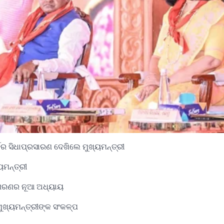
ର ସିଧାପ୍ରସାରଣ ଦେଖିଲେ ମୁଖ୍ୟମନ୍ତ୍ରୀ
ୟମନ୍ତ୍ରୀ
୍ଜାଗରଣର ନୂଆ ଅଧ୍ୟାୟ
 ମୁଖ୍ୟମନ୍ତ୍ରୀଙ୍କ ସଂକଳ୍ପ