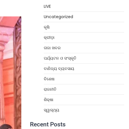
LIVE
Uncategorized
କୃଷି
କ୍ରୀଡ଼ା
ତାଜା ଖବର
ପର୍ଯ୍ୟଟନ ଓ ସଂସ୍କୃତି
ବାଣିଜ୍ୟ ବ୍ୟବସାୟ
ବିଶେଷ
ରାଜନୀତି
ଶିକ୍ଷା
ସ୍ୱାସ୍ଥ୍ୟ
Recent Posts