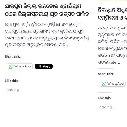
ଯାଜପୁର ଜିଲ୍ଲା ଇନଡୋର ଷ୍ଟାଡିୟମ
ନିବନ୍ଧନ ଅଧି
ଠାରେ ଜିଲ୍ଲାସ୍ତରୀୟ ଯୁବ ଉତ୍ସବ ପାଳିତ
ସମ୍ମିଳନୀ ଓ କ
ଯାଜପୁର, ୨୮/୧୧/୨୦୨୫ (ଓଡ଼ିଶା ସମାଚାର)-
ନିବନ୍ଧନ ଅଧିକା
ଯାଜପୁର ଜିଲ୍ଲା ପ୍ରଶାସନ ଏବଂ କ୍ରୀଡ଼ା ଓ ଯୁବ
ସ୍ୱଚ୍ଛ ଭାବେ ପଞ
ସେବା ବିଭାଗ ମିଳିତ ଆନୁକୁଲ୍ୟରେ ଜିଲ୍ଲାସ୍ତରୀୟ
କରିବା ଉଚିତ -ମନ
ଯୁବ ଉତ୍ସବ ଅନୁଷ୍ଠିତ ହୋଇଯାଇଛି।…
ଭୁବନେଶ୍ୱର,୧୯
ରଜତ ମହାପାତ୍ର
Share this:
ପଞ୍ଜିକରଣ…
WhatsApp
Share this:
Like this:
WhatsApp
Loading...
Like this:
Loading...