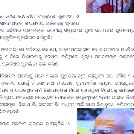
 ଦେଇ ଭାରତୀୟ ସଂସ୍କୃତିର ସୁରକ୍ଷା ଓ
 ସୋମନାଥଙ୍କ ସଂଘର୍ଷମୟ ଇତିହାସକୁ ସ୍ମରଣ
ାନବ ସର୍ଦ୍ଦାର ପଟେଲଙ୍କ ଭରତୀୟ ସଭ୍ୟତାର ପୁନଃ ସ୍ଥାପନର ଶୁଭାରମ୍
ସ୍କୃତିକ ପୁନର୍ଜାଗରଣ ଘଟୁଛି।
ା ଓଲଟାଇ ସେ ଦର୍ଶାଇଥିଲେ ଯେ, ଆକ୍ରମଣକାରୀମାନେ ବାରମ୍ବାର ମନ୍ଦିର
 ମାଟିରେ ମିଶାଇବାକୁ ଚେଷ୍ଟା କରିଥିଲେ ସୁଦ୍ଧା ସନାତନୀଙ୍କ ରକ୍ତର
 ପ୍ରତିଥର ପୁନର୍ଜନ୍ମ ଲାଭ କରିଛି।
ତିହାସିକ ଘଟଣାକୁ ମନେ ପକାଇ ମୁଖ୍ୟମନ୍ତ୍ରୀ କହିଥିଲେ ଯେ, ଲୌହ ମାନ
ଂକଳ୍ପ ଯୋଗୁଁ ହିଁ ସୋମନାଥ ମନ୍ଦିରର ପୁନଃନିର୍ମାଣ ସମ୍ଭବ ହୋଇଥିଲା
ବିଘ୍ନ ଓ ତଥାକଥିତ ଧର୍ମ ନିରପେକ୍ଷତା ନାଁରେ ହୋଇଥିବା ବିରୋଧକୁ ସମାଲୋ
ଜି ପ୍ରଧାନମନ୍ତ୍ରୀ ନରେନ୍ଦ୍ର ମୋଦୀଙ୍କ ନେତୃତ୍ୱରେ ‘ନୂତନ ଭାରତ’ ନି
ଦୀଜୀଙ୍କ ‘ବିକାଶ ଭି, ବୀରାସତ ଭି’ ମନ୍ତ୍ର ଆଜି କାଶୀ ବିଶ୍ୱନାଥ କରିଡର
ଳିତ ହେଉଛି।
ତାଙ୍କ ସରକାର ରାଜ୍ୟର ସାଂସ୍କୃତିକ ଓ