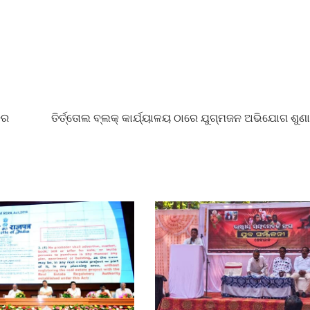
ିର
ତିର୍ତ୍ତୋଲ ବ୍ଲକ୍ କାର୍ଯ୍ୟାଳୟ ଠାରେ ଯୁଗ୍ମଜନ ଅଭିଯୋଗ ଶୁଣା