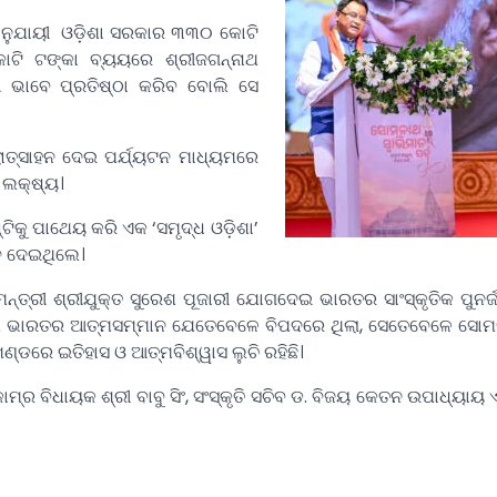
ି ଅନୁଯାୟୀ ଓଡ଼ିଶା ସରକାର ୩୩୦ କୋଟି
ଟି ଟଙ୍କା ବ୍ୟୟରେ ଶ୍ରୀଜଗନ୍ନାଥ
ନୀ ଭାବେ ପ୍ରତିଷ୍ଠା କରିବ ବୋଲି ସେ
୍ରୋତ୍ସାହନ ଦେଇ ପର୍ଯ୍ୟଟନ ମାଧ୍ୟମରେ
 ଲକ୍ଷ୍ୟ।
ିକୁ ପାଥେୟ କରି ଏକ ‘ସମୃଦ୍ଧ ଓଡ଼ିଶା’
ାନ ଦେଇଥିଲେ।
ମନ୍ତ୍ରୀ ଶ୍ରୀଯୁକ୍ତ ସୁରେଶ ପୂଜାରୀ ଯୋଗଦେଇ ଭାରତର ସାଂସ୍କୃତିକ ପୁନର
େ ଭାରତର ଆତ୍ମସମ୍ମାନ ଯେତେବେଳେ ବିପଦରେ ଥିଲା, ସେତେବେଳେ ସୋମନ
ଣ୍ଡରେ ଇତିହାସ ଓ ଆତ୍ମବିଶ୍ୱାସ ଲୁଚି ରହିଛି।
୍ର ବିଧାୟକ ଶ୍ରୀ ବାବୁ ସିଂ, ସଂସ୍କୃତି ସଚିବ ଡ. ବିଜୟ କେତନ ଉପାଧ୍ୟାୟ ଏ