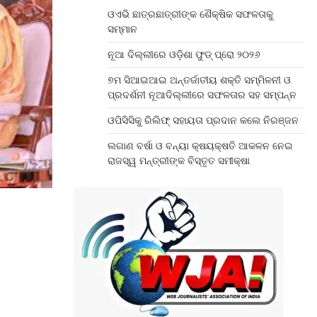
ଓଏଭି ଛାତ୍ରଛାତ୍ରୀଙ୍କ ଶୈକ୍ଷିକ ସଫଳତାକୁ
ସମ୍ମାନ
ନୂଆ ଦିଲ୍ଲୀରେ ଓଡ଼ିଶା ଫୁଡ୍ ପ୍ରୋ ୨୦୨୬
୭ମ ସିଆଇଆଇ ଅନ୍ତର୍ଜାତୀୟ ଶକ୍ତି ସମ୍ମିଳନୀ ଓ
ପ୍ରଦର୍ଶନୀ ନୂଆଦିଲ୍ଲୀରେ ସଫଳତାର ସହ ସମ୍ପନ୍ନ
ଓପିସିସିକୁ ରିଲିଫ୍ ସହାୟତା ପ୍ରଦାନ କଲେ ନିରଞ୍ଜନ
ଲଗାଣ ବର୍ଷା ଓ ବନ୍ୟା କ୍ଷୟକ୍ଷତି ଆକଳନ ନେଇ
ରାଜସ୍ୱ ମନ୍ତ୍ରୀଙ୍କ ବିସ୍ତୃତ ସମୀକ୍ଷା