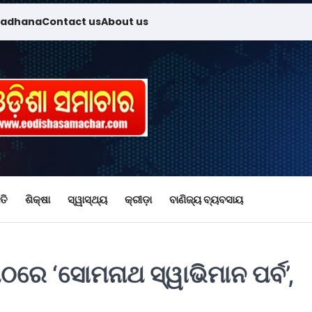
madhana
Contact us
About us
ତି
ଶିକ୍ଷା
ସ୍ୱାସ୍ଥ୍ୟ
କ୍ରୀଡ଼ା
ବାଣିଜ୍ୟ ବ୍ୟବସାୟ
ଠରେ ‘ସୋମନାଥ ସ୍ୱାଭିମାନ ପର୍ବ’,