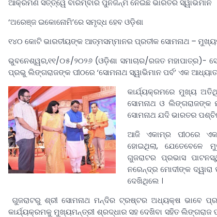
ଆକ୍ରମଣ ସତ୍ତ୍ୱେ ବାରମ୍ବାର ପୁନର୍ଜନ୍ମ ନେଇଛି ଭାରତର ସ୍ୱାଭିମାନ
‘ଅରେଞ୍ଜ ଇକୋନୋମି’ରେ ସମୃଦ୍ଧ ହେବ ଓଡ଼ିଶା
୧୪୦ କୋଟି ଭାରତୀୟଙ୍କ ଆତ୍ମସମ୍ମାନର ପ୍ରତୀକ ସୋମନାଥ – ମୁଖ୍ୟମ
ଭୁବନେଶ୍ୱର,୧୧/୦୫/୨୦୨୬ (ଓଡ଼ିଶା ସମାଚାର/ରଜତ ମହାପାତ୍ର)- ସୋମନା
ପ୍ରଭୁ ଲିଙ୍ଗରାଜଙ୍କ ପୀଠରେ ‘ସୋମନାଥ ସ୍ୱାଭିମାନ ପର୍ବ’ ଏକ ଆଧ୍ୟ
କାର୍ଯ୍ୟକ୍ରମରେ ମୁଖ୍ୟ ଅତ
ସୋମନାଥ ଓ ଲିଙ୍ଗରାଜଙ୍କ 
ସୋମନାଥ ଯଦି ଭାରତର ପଶ୍ଚିମ 
ଆଜି ଏକାମ୍ର ପୀଠରେ ଏକ 
ହୋଇଥିଲା, ଯେତେବେଳେ ମୁ
ଗୁଜରାଟର ପ୍ରଭାସ ପାଟନସ୍ଥ
ନରେନ୍ଦ୍ର ମୋଦୀଙ୍କ ଦ୍ୱାରା
ଦେଖିଥିଲେ ।
ଗୁଜରାଟରୁ ଶ୍ରୀ ସୋମନାଥ ମନ୍ଦିର ଟ୍ରଷ୍ଟର ଅଧ୍ୟକ୍ଷ ଭାବେ ପ୍ରଧ
କାର୍ଯ୍ୟକ୍ରମକୁ ମୁଖ୍ୟମନ୍ତ୍ରୀ ଶ୍ରଦ୍ଧାର ସହ ଦେଖିବା ସହିତ ଲିଙ୍ଗରାଜ ପୀ