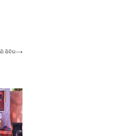
ଣି ଶିବିର
⟶