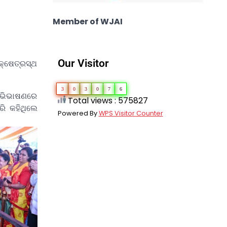
Member of WJAI
Our Visitor
କ୍ଷେତ୍ରସ୍ଥ
3
0
3
0
7
6
ଅଭିଭାଷଣରେ
Total views : 575827
ି କହିଥିଲେ
Powered By
WPS Visitor Counter