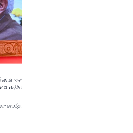
୍ଜାଗରଣ ଏବଂ
ାଥ ମନ୍ଦିର
ବଂ ଖୋର୍ଦ୍ଧା