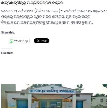
ଛାତ୍ରଛାତ୍ରୀଙ୍କୁ ପାଠ୍ୟଉପକରଣ ବଣ୍ଟନ
କଟକ, ୧୬/୧୧/୨୦୨୩ (ଓଡ଼ିଶା ସମାଚାର)- ସଂଜୀବନୀ ସେବା ଫାଉଣ୍ଡେସନ
ପକ୍ଷରୁ ଅସୁରେଶ୍ୱର ସ୍ଥିତ ମଦର ଟେରେସା ମୁକ ବଧିର ଉଚ୍ଚ
ବିଦ୍ୟାଳୟର ଛାତ୍ରଛାତ୍ରୀଙ୍କୁ ଫାଉଣ୍ଡେସନର ସଦସ୍ୟ ତୁଷାର…
Share this:
WhatsApp
Like this: