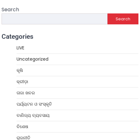
Search
Search
Categories
LIVE
Uncategorized
କୃଷି
କ୍ରୀଡ଼ା
ତାଜା ଖବର
ପର୍ଯ୍ୟଟନ ଓ ସଂସ୍କୃତି
ବାଣିଜ୍ୟ ବ୍ୟବସାୟ
ବିଶେଷ
ରାଜନୀତି