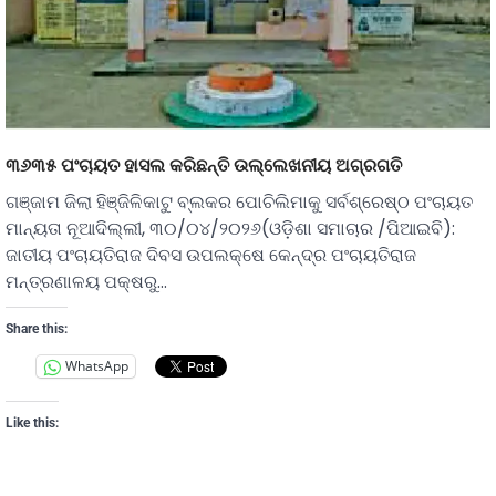
୩୬୩୫ ପଂଚାୟତ ହାସଲ କରିଛନ୍ତି ଉଲ୍ଲେଖନୀୟ ଅଗ୍ରଗତି
ଗଞ୍ଜାମ ଜିଲା ହିଞ୍ଜିଳିକାଟୁ ବ୍ଲକର ପୋଚିଲିମାକୁ ସର୍ବଶ୍ରେଷ୍ଠ ପଂଚାୟତ
ମାନ୍ୟତା ନୂଆଦିଲ୍ଲୀ, ୩୦/୦୪/୨୦୨୬(ଓଡ଼ିଶା ସମାଚାର /ପିଆଇବି):
ଜାତୀୟ ପଂଚାୟତିରାଜ ଦିବସ ଉପଲକ୍ଷେ କେନ୍ଦ୍ର ପଂଚାୟତିରାଜ
ମନ୍ତ୍ରଣାଳୟ ପକ୍ଷରୁ…
Share this:
WhatsApp
Like this: