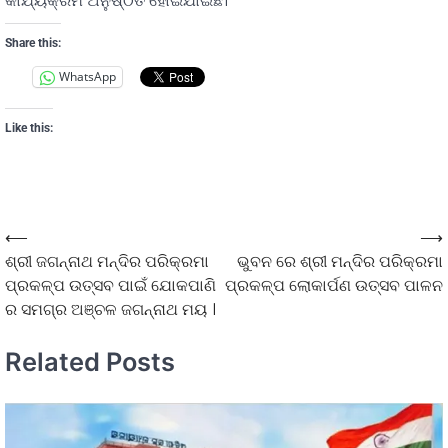
କାର୍ଯ୍ୟକ୍ରମ ଅନୁଷ୍ଠିତ ହୋଇଯାଇଛି।
Share this:
WhatsApp
Like this:
⟵
⟶
ଶ୍ରୀ ଜଗନ୍ନାଥ ମନ୍ଦିର ପରିକ୍ରମା
ଭୁବନ ରେ ଶ୍ରୀ ମନ୍ଦିର ପରିକ୍ରମା
ପ୍ରକଳ୍ପ ଉତ୍ସବ ପାଇଁ ଯୋକପାଣି
ପ୍ରକଳ୍ପ ଲୋକାର୍ପଣ ଉତ୍ସବ ପାଳନ
ର ସମଗ୍ର ଅଞ୍ଚଳ ଜଗନ୍ନାଥ ମୟ ।
Related Posts