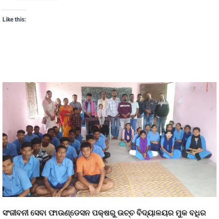
Like this:
ସଂଜୀବନୀ ସେବା ଫାଉଣ୍ଡେସନ ପକ୍ଷରୁ ଉଚ୍ଚ ବିଦ୍ୟାଳୟର ମୁକ ବଧିର