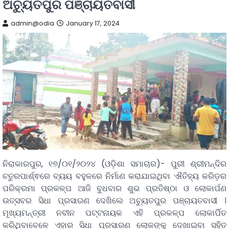
ଅଚ୍ୟୁତପୁର ପଞ୍ଚାୟତବାସୀ
admin@odia
January 17, 2024
ନିରାକାରପୁର, ୧୭/୦୧/୨୦୨୪ (ଓଡ଼ିଶା ସମାଚାର)- ପୁରୀ ଶ୍ରୀମନ୍ଦିର
ଚତୁରପାର୍ଶ୍ଵରେ ବ୍ୟୟ ବହୁଳରେ ନିର୍ମାଣ କରାଯାଇଥିବା ଐତିହ୍ୟ କରିଡ଼ର
ପରିକ୍ରମା ପ୍ରକଳ୍ପ ଆଜି ବୁଧବାର ଶୁଭ ପ୍ରତିଷ୍ଠା ଓ ଲୋକାର୍ପଣ
ଉତ୍ସବର ସିଧା ପ୍ରସାରଣ ଦେଖିଲେ ଅଚ୍ୟୁତପୁର ପଞ୍ଚାୟତବାସୀ ।
ମୂଖ୍ୟମନ୍ତ୍ରୀ ନବୀନ ପଟ୍ଟନାୟକ ଏହି ପ୍ରକଳ୍ପ ଲୋକାର୍ପିତ
କରିଥିବାବେଳେ ଏହାର ସିଧା ପ୍ରସାରଣ ଲୋକଙ୍କୁ ଦେଖାଇବା ସହିତ