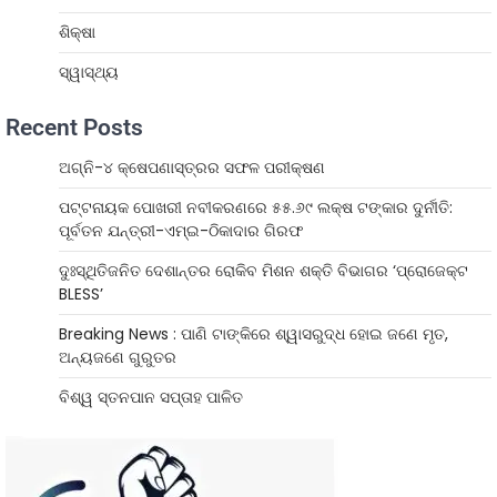
ଶିକ୍ଷା
ସ୍ୱାସ୍ଥ୍ୟ
Recent Posts
ଅଗ୍ନି-୪ କ୍ଷେପଣାସ୍ତ୍ରର ସଫଳ ପରୀକ୍ଷଣ
ପଟ୍ଟନାୟକ ପୋଖରୀ ନବୀକରଣରେ ୫୫.୬୯ ଲକ୍ଷ ଟଙ୍କାର ଦୁର୍ନୀତି:
ପୂର୍ବତନ ଯନ୍ତ୍ରୀ-ଏମ୍‌ଇ-ଠିକାଦାର ଗିରଫ
ଦୁଃସ୍ଥିତିଜନିତ ଦେଶାନ୍ତର ରୋକିବ ମିଶନ ଶକ୍ତି ବିଭାଗର ‘ପ୍ରୋଜେକ୍ଟ
BLESS’
Breaking News : ପାଣି ଟାଙ୍କିରେ ଶ୍ୱାସରୁଦ୍ଧ ହୋଇ ଜଣେ ମୃତ,
ଅନ୍ୟଜଣେ ଗୁରୁତର
ବିଶ୍ୱ ସ୍ତନପାନ ସପ୍ତାହ ପାଳିତ