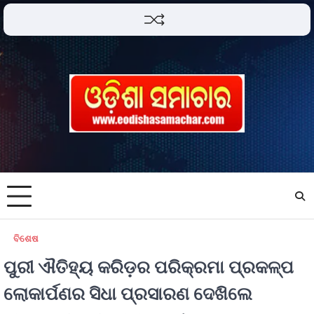
ବିଶେଷ
ପୁରୀ ଐତିହ୍ୟ କରିଡ଼ର ପରିକ୍ରମା ପ୍ରକଳ୍ପ
ଲୋକାର୍ପଣର ସିଧା ପ୍ରସାରଣ ଦେଖିଲେ