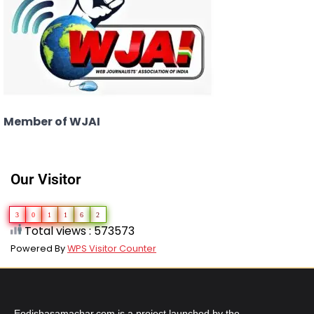
Member of WJAI
Our Visitor
3
0
1
1
6
2
Total views : 573573
Powered By
WPS Visitor Counter
Eodishasamachar.com is a project launched by the