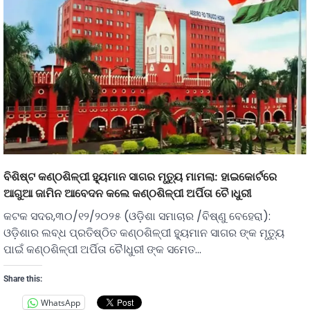
ବିଶିଷ୍ଟ କଣ୍ଠଶିଳ୍ପୀ ହ୍ୟୁମାନ ସାଗର ମୃତ୍ୟୁ ମାମଲା: ହାଇକୋର୍ଟରେ
ଆଗୁଆ ଜାମିନ ଆବେଦନ କଲେ କଣ୍ଠଶିଳ୍ପୀ ଅର୍ପିତା ଚୈ।ଧୁରୀ
କଟକ ସଦର,୩୦/୧୨/୨୦୨୫ (ଓଡ଼ିଶା ସମାଚାର /ବିଷ୍ଣୁ ବେହେରା):
ଓଡ଼ିଶାର ଲବ୍ଧ ପ୍ରତିଷ୍ଠିତ କଣ୍ଠଶିଳ୍ପୀ ହ୍ୟୁମାନ ସାଗର ଙ୍କ ମୃତ୍ୟୁ
ପାଇଁ କଣ୍ଠଶିଳ୍ପୀ ଅର୍ପିତା ଚୈ।ଧୁରୀ ଙ୍କ ସମେତ…
Share this:
WhatsApp