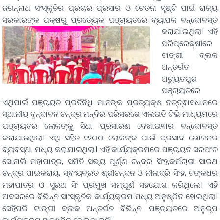
ଜଗନ୍ନାଥ ସଂସ୍କୃତିର ପ୍ରଚାର ପ୍ରସାର ଓ ଚେତନା ସୃଷ୍ଟି ପାଇଁ ରାଜ୍ୟ
ସରକାରଙ୍କ ପକ୍ଷରୁ ପ୍ରତ୍ୟେକ ପଞ୍ଚାୟତରେ
ବ୍ୟାପକ ବନ୍ଦୋବସ୍ତ
କରାଯାଇଥିଲା। ଏହି
ପରିପ୍ରେକ୍ଷୀରେ
ଟାଙ୍ଗୀ ବ୍ଲକ
ଅନ୍ତର୍ଗତ
ଅଚ୍ୟୁତପୁର
ପଞ୍ଚାୟତରେ
ଏଥିପାଇଁ ପଞ୍ଚାୟତ ପ୍ରତିନିଧି ମାନଙ୍କ ପ୍ରତ୍ୟକ୍ଷ ତତ୍ତ୍ଵାବଧାନରେ
ସ୍ଥାନୀୟ ବୃନ୍ଦାବନ ଚନ୍ଦ୍ର ମନ୍ଦିର ପରିସରରେ ଏଲଇଡି ଟିଭି ମାଧ୍ୟମରେ
ପଞ୍ଚାୟତର ଲୋକଙ୍କୁ ସିଧା ପ୍ରସାରଣ ଦେଖାଇଵାର ବନ୍ଦୋବସ୍ତ
କରାଯାଇଥିଲା। ଏଥି ସହିତ ୧୨୦୦ ଲୋକଙ୍କ ପାଇଁ ପ୍ରସାଦ ଭୋଜନର
ବ୍ୟବସ୍ଥା ମଧ୍ୟ କରାଯାଇଥିଲା। ଏହି କାର୍ଯ୍ୟକ୍ରମରେ ପଞ୍ଚାୟତ ସରପଂଚ
ସୋନାଲି ମହାପାତ୍ର, ସମିତି ସଭ୍ୟ ପୂର୍ଣ୍ଣ ଚନ୍ଦ୍ର ସିଂହ,କର୍ମଚାରୀ ସାରଥ
ଚନ୍ଦ୍ର ପାଇକରାୟ, ସ୍ଵଂୟବ୍ରତ ଶ୍ରୀଚନ୍ଦନ ଓ ନୀଳାଦ୍ରି ସିଂହ, ଟଙ୍କଧର
ମହାପାତ୍ର ଓ ସୁରଥ ସିଂ ପ୍ରମୁଖ ସମ୍ପୂର୍ଣ ସହଯୋଗ କରିଥିଲେ। ଏହି
ଅବସରରେ ବିଭିନ୍ନ ସାଂସ୍କୃତିକ କାର୍ଯ୍ୟକ୍ରମ ମଧ୍ୟ ଅନୁଷ୍ଠିତ ହୋଇଥିଲା।
ସେହିପରି ଟାଙ୍ଗୀ ବ୍ଲକ ଅନ୍ତର୍ଗତ ବିଭିନ୍ନ ପଞ୍ଚାୟତରେ ଅନୁରୂପ