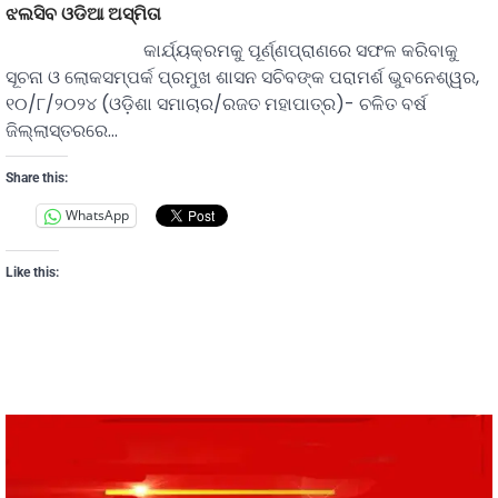
ଝଲସିବ ଓଡିଆ ଅସ୍ମିତା
କାର୍ଯ୍ୟକ୍ରମକୁ ପୂର୍ଣ୍ଣପ୍ରାଣରେ ସଫଳ କରିବାକୁ
ସୂଚନା ଓ ଲୋକସମ୍ପର୍କ ପ୍ରମୁଖ ଶାସନ ସଚିବଙ୍କ ପରାମର୍ଶ ଭୁବନେଶ୍ୱର,
୧୦/୮/୨୦୨୪ (ଓଡ଼ିଶା ସମାଚାର/ରଜତ ମହାପାତ୍ର)- ଚଳିତ ବର୍ଷ
ଜିଲ୍ଲାସ୍ତରରେ…
Share this:
WhatsApp
Like this: