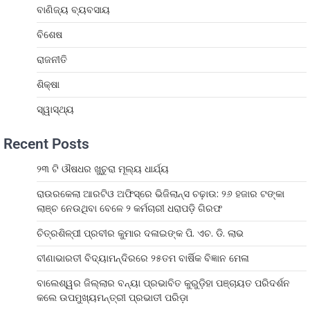
ବାଣିଜ୍ୟ ବ୍ୟବସାୟ
ବିଶେଷ
ରାଜନୀତି
ଶିକ୍ଷା
ସ୍ୱାସ୍ଥ୍ୟ
Recent Posts
୨୩ ଟି ଔଷଧର ଖୁଚୁରା ମୂଲ୍ୟ ଧାର୍ଯ୍ୟ
ରାଉରକେଲା ଆରଟିଓ ଅଫିସ୍‌ରେ ଭିଜିଲାନ୍ସ ଚଢ଼ାଉ: ୨୬ ହଜାର ଟଙ୍କା
ଲାଞ୍ଚ ନେଉଥିବା ବେଳେ ୨ କର୍ମଚାରୀ ଧରାପଡ଼ି ଗିରଫ
ଚିତ୍ରଶିଳ୍ପୀ ପ୍ରବୀର କୁମାର ଦଳାଇଙ୍କ ପି. ଏଚ. ଡି. ଲାଭ
ବୀଣାଭାରତୀ ବିଦ୍ୟାମନ୍ଦିରରେ ୨୫ତମ ବାର୍ଷିକ ବିଜ୍ଞାନ ମେଳା
ବାଲେଶ୍ୱର ଜିଲ୍ଲାର ବନ୍ୟା ପ୍ରଭାବିତ କୁରୁଡ଼ିହା ପଞ୍ଚାୟତ ପରିଦର୍ଶନ
କଲେ ଉପମୁଖ୍ୟମନ୍ତ୍ରୀ ପ୍ରଭାତୀ ପରିଡ଼ା