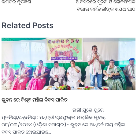
କମିଟିର କୃତଜ୍ଞତା
ଅବସରରେ ସୂଚନା ଓ ଲୋକସଂପର୍କ
ବିଭାଗ କର୍ମଚାରୀଙ୍କ ଶପଥ ପାଠ
Related Posts
ଭୁବନ ରେ ବିଶ୍ଵ ମହିଳା ଦିବସ ପାଳିତ
ନାରୀ ଯୁଗେ ଯୁଗେ
ପୂଜନିୟା,ବନ୍ଦନିୟା : ମନ୍ତ୍ରୀ ପ୍ରଫୁଲ୍ଲ ମଲ୍ଲିକ ଭୁବନ,
୦୮/୦୩/୨୦୨୪ (ଓଡ଼ିଶା ସମାଚାର)- ଭୁବନ ରେ ଆନ୍ତର୍ଜାତୀୟ ମହିଳା
ଦିବସ ପାଳିତ ହୋଇଯାଇଛି…