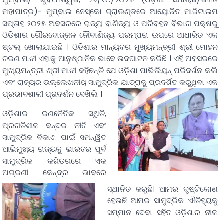
ମହାପାତ୍ର)- ମୁମ୍ବାଇ ନେସ୍କୋ ଗ୍ରାଉଣ୍ଡରେ ଆୟୋଜିତ ମାରିଟାଇମ
ସପ୍ତାହ ୨୦୨୫ ଅବସରରେ ରାଜ୍ୟ ବାଣିଜ୍ୟ ଓ ପରିବହନ ବିଭାଗ ପକ୍ଷରୁ
ଓଡିଶାର ଗୌରବୋଜ୍ଜଳ ନୌବାଣିଜ୍ୟ ପରମ୍ପରା ଉପରେ ଆଧାରିତ ଏକ
ଷ୍ଟଲ୍ ଖୋଲାଯାଇଛି । ଓଡିଶାର ମାନ୍ୟବର ମୁଖ୍ୟମନ୍ତ୍ରୀ ଶ୍ରୀ ମୋହନ
ଚରଣ ମାଝୀ ଏହାକୁ ଆନୁଷ୍ଠାନିକ ଭାବେ ଉଦଘାଟନ କରିଛି । ଏହି ଅବସରରେ
ମୁଖ୍ୟମନ୍ତ୍ରୀ ଶ୍ରୀ ମାଝୀ କହିଛନ୍ତି ଯେ ଓଡ଼ିଶା ପାଭିଲିୟନ୍ ପରିଦର୍ଶନ କଲି
ଏବଂ ରାଜ୍ୟର ଉଲ୍ଲେଖନୀୟ ସାମୁଦ୍ରିକ ଯାତ୍ରାକୁ ପ୍ରଦର୍ଶିତ କରୁଥିବା ଏକ
ପ୍ରଭାବଶାଳୀ ପ୍ରଦର୍ଶନ ଦେଖିଲି ।
ଓଡ଼ିଶାର ରଣନୈତିକ ସ୍ଥିତି,
ପ୍ରଗତିଶୀଳ ବନ୍ଦର ନୀତି ଏବଂ
ସାମୁଦ୍ରିକ ବିକାଶ ପାଇଁ ସମନ୍ୱିତ
ଆଭିମୁଖ୍ୟ ରାଜ୍ୟକୁ ଭାରତର ପୂର୍ବ
ସାମୁଦ୍ରିକ କରିଡରରେ ଏକ
ଅଗ୍ରଣୀ କେନ୍ଦ୍ର ଭାବରେ
ସ୍ଥାନିତ କରୁଛି। ଆମର ଦୃଷ୍ଟିକୋଣ
ହେଉଛି ଆମର ସାମୁଦ୍ରିକ ଐତିହ୍ୟକୁ
ସମ୍ମାନ ଦେବା ସହିତ ଓଡ଼ିଶାର ନୀଳ