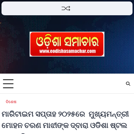
ବିଶେଷ
ମାରିଟାଇମ ସପ୍ତାହ ୨୦୨୫ରେ ମୁଖ୍ୟମନ୍ତ୍ରୀ
ମୋହନ ଚରଣ ମାଝୀଙ୍କ ଦ୍ବାରା ଓଡିଶା ଷ୍ଟଲ