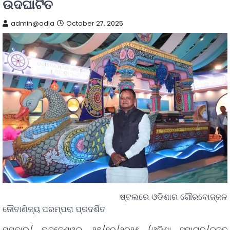
ଉଦଘାଟିତ
admin@odia
October 27, 2025
ଷ୍ଟଲରେ ଓଡିଶାର ଗୌରବୋଜ୍ଜଳ
ନୌବାଣିଜ୍ୟ ପରମ୍ପରା ପ୍ରଦର୍ଶିତ
ମୁମ୍ବାଇ/ ଭୁବନେଶ୍ୱର, ୨୭/୧୦/୨୦୨୫ (ଓଡ଼ିଶା ସମାଚାର/ରଜତ