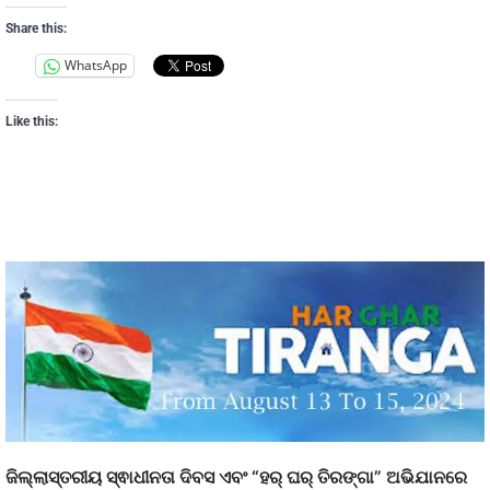
Share this:
WhatsApp
Like this:
ଜିଲ୍ଲାସ୍ତରୀୟ ସ୍ଵାଧୀନତା ଦିବସ ଏବଂ “ହର୍ ଘର୍ ତିରଙ୍ଗା” ଅଭିଯାନରେ