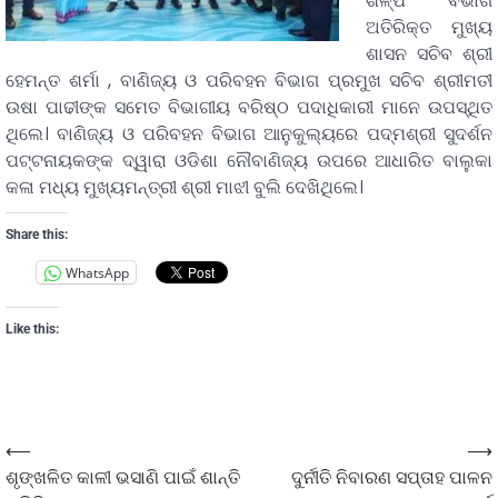
ଶିଳ୍ପ ବିଭାଗ
ଅତିରିକ୍ତ ମୁଖ୍ୟ
ଶାସନ ସଚିବ ଶ୍ରୀ
ହେମନ୍ତ ଶର୍ମା , ବାଣିଜ୍ୟ ଓ ପରିବହନ ବିଭାଗ ପ୍ରମୁଖ ସଚିବ ଶ୍ରୀମତୀ
ଉଷା ପାଢୀଙ୍କ ସମେତ ବିଭାଗୀୟ ବରିଷ୍ଠ ପଦାଧିକାରୀ ମାନେ ଉପସ୍ଥିତ
ଥିଲେ। ବାଣିଜ୍ୟ ଓ ପରିବହନ ବିଭାଗ ଆନୁକୁଲ୍ୟରେ ପଦ୍ମଶ୍ରୀ ସୁଦର୍ଶନ
ପଟ୍ଟନାୟକଙ୍କ ଦ୍ୱାରା ଓଡିଶା ନୌବାଣିଜ୍ୟ ଉପରେ ଆଧାରିତ ବାଲୁକା
କଳା ମଧ୍ୟ ମୁଖ୍ୟମନ୍ତ୍ରୀ ଶ୍ରୀ ମାଝୀ ବୁଲି ଦେଖିଥିଲେ।
Share this:
WhatsApp
Like this:
⟵
⟶
ଶୃଙ୍ଖଳିତ କାଳୀ ଭସାଣି ପାଇଁ ଶାନ୍ତି
ଦୁର୍ନୀତି ନିବାରଣ ସପ୍ତାହ ପାଳନ