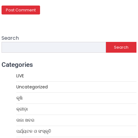
Search
Search
Categories
LIVE
Uncategorized
କୃଷି
କ୍ରୀଡ଼ା
ତାଜା ଖବର
ପର୍ଯ୍ୟଟନ ଓ ସଂସ୍କୃତି