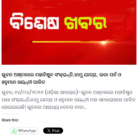
ଭୁବନ ଅଞ୍ଚଳରେ ମହାବିଷୁବ ସଂକ୍ରାନ୍ତି,ଝାମୁ ଯାତ୍ରା, ଉଡା ପର୍ବ ଓ
ହନୁମାନ ଜୟନ୍ତୀ ପାଳିତ
ଭୁବନ, ୧୪/୦୪/୨୦୨୬ (ଓଡ଼ିଶା ସମାଚାର)-ଭୁବନ ଅଞ୍ଚଳରେ ମହାବିଷୁବ
ପଣା ସଂକ୍ରାନ୍ତି,ଝାମୁ ଯାତ୍ରା ଓ ହନୁମାନ ଜୟନ୍ତୀ ମହା ସମାରୋହରେ ପାଳିତ
ହୋଇଯାଇଛି। ଭୁବନର ଆରାଧ୍ୟ ଦେବତା ବାବା…
Share this:
WhatsApp