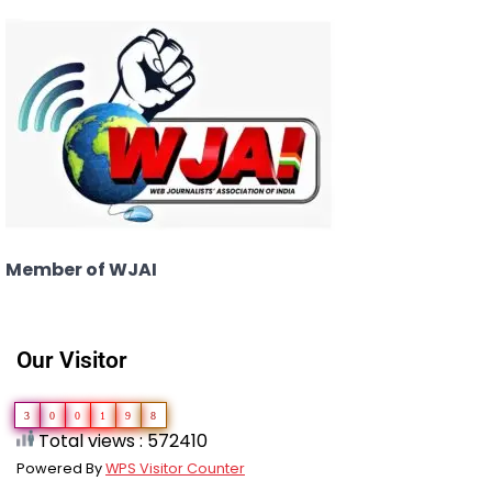
Member of WJAI
Our Visitor
3
0
0
1
9
8
Total views : 572410
Powered By
WPS Visitor Counter