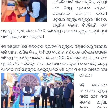
ଅର୍ଥନୀତି ପାଇଁ ଏକ ଆଧୁନିକ, ସ୍ଥାୟୀ
ଏବଂ ବିଶ୍ୱ ସ୍ତରରେ ସଂଯୁକ୍ତ
ଭବିଷ୍ୟତକୁ ପରିଚାଳନା କରିବା।
ଓଡ଼ିଶାର ସମୃଦ୍ଧ ସାମୁଦ୍ରିକ ଐତିହ୍ୟ,
ଆଧୁନିକ ବନ୍ଦର ଭିତ୍ତିଭୂମି ଏବଂ
ମହତ୍ୱାକାଂକ୍ଷୀ ନୀଳ ଅର୍ଥନୀତି ରୋଡମ୍ୟାପ୍ ଉପରେ ମୁଖ୍ୟମନ୍ତ୍ରୀ ଶ୍ରୀ
ମାଝୀ ଆଲୋକପାତ କରିଥିଲେ।
ସେ କହିଥିଲେ ଯେ କଳିଙ୍ଗର ପ୍ରାଚୀନ ସାମୁଦ୍ରିକ ଦକ୍ଷତାଠାରୁ ଆରମ୍ଭ
କରି ଆମର ଆଜିର ବିଶ୍ୱ ବାଣିଜ୍ୟ ସଂଯୋଗ ପର୍ଯ୍ୟନ୍ତ, ଓଡ଼ିଶାର ଉପକୂଳ
ଐତିହ୍ୟ ପ୍ରଗତିକୁ ପ୍ରେରଣା ଦେଇ ଚାଲିଛି। ବିଶ୍ୱସ୍ତରୀୟ ବନ୍ଦର ଏବଂ
ସ୍ଥାୟୀ ନୀଳ ଅଭିବୃଦ୍ଧି ପାଇଁ ଏକ ରଣନୈତିକ ଦୃଷ୍ଟିକୋଣ ସହିତ, ରାଜ୍ୟ
ଭାରତର ପୂର୍ବ ସାମୁଦ୍ରିକ ପୁନରୁତ୍ଥାନର ଏକ ପ୍ରମୁଖ ବାହକ ଭାବରେ ଠିଆ
ହୋଇଛି ।
ଏହି ଉଦଘାଟନ
ଅବସରରେ ମୁଖ୍ୟ
ଶାସନ ସଚିବ ଶ୍ରୀ
ମନୋଜ ଆହୁଜା,