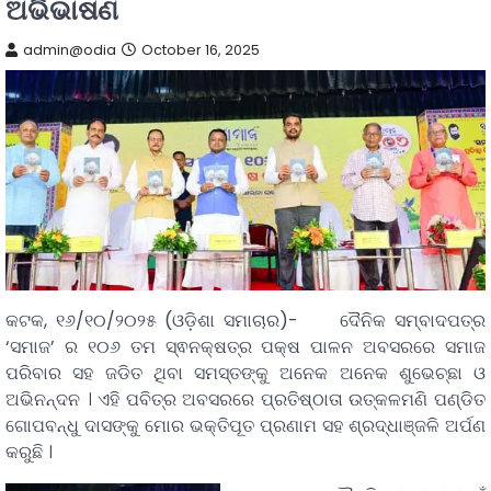
ଅଭିଭାଷଣ
admin@odia
October 16, 2025
କଟକ, ୧୬/୧୦/୨୦୨୫ (ଓଡ଼ିଶା ସମାଚାର)- ଦୈନିକ ସମ୍ବାଦପତ୍ର
‘ସମାଜ’ ର ୧୦୬ ତମ ସ୍ଵନକ୍ଷତ୍ର ପକ୍ଷ ପାଳନ ଅବସରରେ ସମାଜ
ପରିବାର ସହ ଜଡିତ ଥିବା ସମସ୍ତଙ୍କୁ ଅନେକ ଅନେକ ଶୁଭେଚ୍ଛା ଓ
ଅଭିନନ୍ଦନ । ଏହି ପବିତ୍ର ଅବସରରେ ପ୍ରତିଷ୍ଠାତା ଉତ୍କଳମଣି ପଣ୍ଡିତ
ଗୋପବନ୍ଧୁ ଦାସଙ୍କୁ ମୋର ଭକ୍ତିପୂତ ପ୍ରଣାମ ସହ ଶ୍ରଦ୍ଧାଞ୍ଜଳି ଅର୍ପଣ
କରୁଛି ।