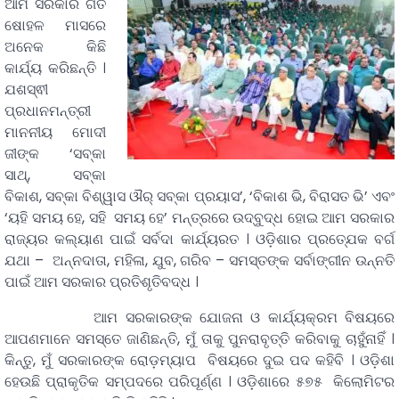
ଆମ ସରକାର ଗତ
ଷୋହଳ ମାସରେ
ଅନେକ କିଛି
କାର୍ଯ୍ୟ କରିଛନ୍ତି ।
ଯଶସ୍ଵୀ
ପ୍ରଧାନମନ୍ତ୍ରୀ
ମାନନୀୟ ମୋଦୀ
ଜୀଙ୍କ ‘ସବ୍‍କା
ସାଥ୍, ସବ୍‍କା
ବିକାଶ, ସବ୍‍କା ବିଶ୍ୱାସ ଔର୍ ସବ୍‍କା ପ୍ରୟାସ’, ‘ବିକାଶ ଭି, ବିରାସତ ଭି’ ଏବଂ
‘ୟହି ସମୟ ହେ, ସହି ସମୟ ହେ’ ମନ୍ତ୍ରରେ ଉଦ୍‍ବୁଦ୍ଧ ହୋଇ ଆମ ସରକାର
ରାଜ୍ୟର କଲ୍ୟାଣ ପାଇଁ ସର୍ବଦା କାର୍ଯ୍ୟରତ । ଓଡ଼ିଶାର ପ୍ରତ୍ଯେକ ବର୍ଗ
ଯଥା – ଅନ୍ନଦାତା, ମହିଳା, ଯୁବ, ଗରିବ – ସମସ୍ତଙ୍କ ସର୍ବାଙ୍ଗୀନ ଉନ୍ନତି
ପାଇଁ ଆମ ସରକାର ପ୍ରତିଶୃତିବଦ୍ଧ ।
ଆମ ସରକାରଙ୍କ ଯୋଜନା ଓ କାର୍ଯ୍ୟକ୍ରମ ବିଷୟରେ
ଆପଣମାନେ ସମସ୍ତେ ଜାଣିଛନ୍ତି, ମୁଁ ତାକୁ ପୁନରାବୃତ୍ତି କରିବାକୁ ଚାହୁଁନାହିଁ ।
କିନ୍ତୁ, ମୁଁ ସରକାରଙ୍କ ରୋଡ଼ମ୍ୟାପ ବିଷୟରେ ଦୁଇ ପଦ କହିବି । ଓଡ଼ିଶା
ହେଉଛି ପ୍ରାକୃତିକ ସମ୍ପଦରେ ପରିପୂର୍ଣ୍ଣ । ଓଡ଼ିଶାରେ ୫୭୫ କିଲୋମିଟର