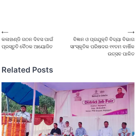
⟵
⟶
କଳାହାଣ୍ଡି ଗଠନ ଦିବସ ପାଇଁ
ବିଜ୍ଞାନ ଓ ପ୍ରଯୁକ୍ତି ବିଦ୍ୟା ବିଭାଗ
ପ୍ରସ୍ତୁତି ବୈଠକ ଆୟୋଜିତ
ସାଂସ୍କୃତିକ ପରିଷଦର ୧୧ତମ ବାର୍ଷିକ
ଉତ୍ସବ ପାଳିତ
Related Posts