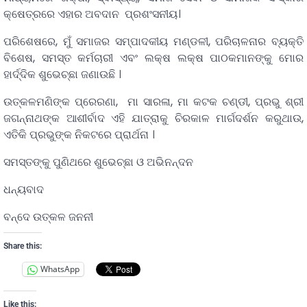
କ୍ଷେତ୍ରରେ ଏହାର ଅବଦାନ ପ୍ରଶଂସନୀୟ।
ପରିଶେଷରେ, ମୁଁ ସମାଜର ସମ୍ପାଦକୀୟ ମଣ୍ଡଳୀ, ପରିଚାଳନାର ବ୍ୟକ୍ତି
ବିଶେଷ, ସମସ୍ତ କର୍ମଚାରୀ ଏବଂ ଲକ୍ଷ ଲକ୍ଷ ପାଠକମାନଙ୍କୁ ମୋର
ହାର୍ଦ୍ଦିକ ଶୁଭେଚ୍ଛା ଜଣାଉଛି ।
ଉତ୍କଳମଣିଙ୍କ ପ୍ରେରଣା, ମା ସାରଳା, ମା କଟକ ଚଣ୍ଡୀ, ପ୍ରଭୁ ଶ୍ରୀ
ଜଗନ୍ନାଥଙ୍କ ଆଶୀର୍ବାଦ ଏହି ଯାତ୍ରାକୁ ଚିରକାଳ ମାର୍ଗଦର୍ଶନ କରୁଥାଉ,
ଏତିକି ପ୍ରଭୁଙ୍କ ନିକଟରେ ପ୍ରାର୍ଥନା ।
ସମସ୍ତଙ୍କୁ ପୁଣିଥରେ ଶୁଭେଚ୍ଛା ଓ ଅଭିନନ୍ଦନ
ଧନ୍ୟବାଦ
ବନ୍ଦେ ଉତ୍କଳ ଜନନୀ
Share this:
WhatsApp
Like this: