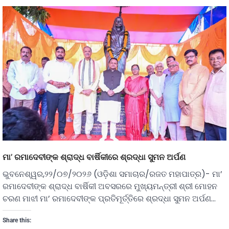
ମା’ ରମାଦେବୀଙ୍କ ଶ୍ରାଦ୍ଧ ବାର୍ଷିକୀରେ ଶ୍ରଦ୍ଧା ସୁମନ ଅର୍ପଣ
ଭୁବନେଶ୍ୱର,୨୨/୦୭/୨୦୨୬ (ଓଡ଼ିଶା ସମାଚାର/ରଜତ ମହାପାତ୍ର)- ମା’
ରମାଦେବୀଙ୍କ ଶ୍ରାଦ୍ଧ ବାର୍ଷିକୀ ଅବସରରେ ମୁଖ୍ୟମନ୍ତ୍ରୀ ଶ୍ରୀ ମୋହନ
ଚରଣ ମାଝୀ ମା’ ରମାଦେବୀଙ୍କ ପ୍ରତିମୂର୍ତ୍ତିରେ ଶ୍ରଦ୍ଧା ସୁମନ ଅର୍ପଣ…
Share this: