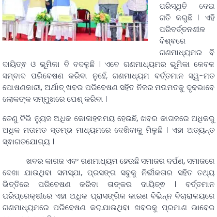
ପରିସ୍ଥିତି ଦେଇ
ଗତି କରୁଛି । ଏହି
ପରିବର୍ତ୍ତନଶୀଳ
ବିଶ୍ଵରେ
ଗଣମାଧ୍ୟମର ବି
ଦାୟିତ୍ଵ ଓ ଭୂମିକା ବି ବଦଳୁଛି । ଏବେ ଗଣମାଧ୍ୟମର ଭୂମିକା କେବଳ
ସମ୍ବାଦ ପରିବେଷଣ କରିବା ନୁହେଁ, ଗଣମାଧ୍ୟମ ବର୍ତ୍ତମାନ ସ୍ୱ-ମତ
ପୋଷଣକାରୀ, ଅର୍ଥାତ୍ ଖବର ପରିବେଷଣ ସହିତ ନିଜର ମତାମତକୁ ଦୃଢଭାବେ
ଲୋକଙ୍କ ସମ୍ମୁଖରେ ପେଶ୍ କରିବା ।
ତେଣୁ ଟିଭି ନ୍ୟୁଜ ଅଧିକ କୋଳାହଳମୟ ହେଉଛି, ଖବର କାଗଜରେ ଅଧିକରୁ
ଅଧିକ ମତାମତ ସ୍ତମ୍ଭ ମାଧ୍ୟମରେ ଦେଖିବାକୁ ମିଳୁଛି । ଏହା ଅତ୍ୟନ୍ତ
ସ୍ଵାଗତଯୋଗ୍ୟ ।
ଖବର କାଗଜ ଏବଂ ଗଣମାଧ୍ୟମ ହେଉଛି ସମାଜର ଦର୍ପଣ, ସମାଜରେ
ଦେଖା ଯାଉଥିବା ସମସ୍ଯା, ପ୍ରସଙ୍ଗ ସବୁକୁ ନିର୍ଭୀକତାର ସହିତ ତଥ୍ୟ
ଭିତ୍ତିରେ ପରିବେଷଣ କରିବା ତାଙ୍କର ଦାୟିତ୍ଵ । ବର୍ତ୍ତମାନ
ପରିପ୍ରେକ୍ଷୀରେ ଏହା ଅଧିକ ପ୍ରାସଙ୍ଗିକ କାରଣ ବିଭିନ୍ନ ବିଚାରାଳୟରେ
ଗଣମାଧ୍ୟମରେ ପରିବେଷଣ କରାଯାଉଥିବା ଖବରକୁ ପ୍ରମାଣ ଭାବେର