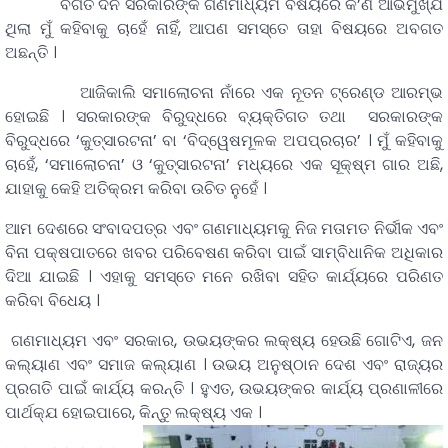
ବିଗତ ଦିନ ସରକାରଙ୍କ ଗଣମାଧ୍ୟମ ବିଷୟରେ କ’ଣ ଆଭିମୁଖ୍ଯ
ଥିଲା ମୁଁ କହିବାକୁ ଚାହେଁ ନାହିଁ, ଆପଣ ସମସ୍ତେ ତାହା ବିଷୟରେ ଅବଗତ
ଅଛନ୍ତି ।
ଆଜିକାଲି ସମାଲୋଚନା ନାଁରେ ଏକ ନୂତନ ଟ୍ରେଣ୍ଡ ଆରମ୍ଭ
ହୋଇଛି । ସରକାରଙ୍କ ବିରୁଦ୍ଧରେ ବ୍ୟକ୍ତିଗତ ତଥା ସରକାରଙ୍କ
ବିରୁଦ୍ଧରେ ‘କୁତ୍ସାରଟନା’ ବା ‘ବିଦ୍ୱେଷମୂଳକ ଅପପ୍ରଚାର’ । ମୁଁ କହିବାକୁ
ଚାହେଁ, ‘ସମାଲୋଚନା’ ଓ ‘କୁତ୍ସାରଟନା’ ମଧ୍ୟରେ ଏକ ସୂକ୍ଷ୍ମ ଗାର ଅଛି,
ଯାହାକୁ କେହି ଅତିକ୍ରମ କରିବା ଉଚିତ ନୁହେଁ ।
ଆମ ଦେଶରେ ସଂବାଦପତ୍ର ଏବଂ ଗଣମାଧ୍ୟମକୁ ନିଜ ମତାମତ ନିର୍ଭୀକ ଏବଂ
ବିନା ପକ୍ଷପାତରେ ଖବର ପରିବେଷଣ କରିବା ପାଇଁ ସାମ୍ବିଧାନିକ ଅଧିକାର
ଦିଆ ଯାଇଛି । ଏହାକୁ ସମସ୍ତେ ମନେ ରଖିବା ସହିତ କାର୍ଯ୍ୟରେ ପରିଣତ
କରିବା ବିଧେୟ ।
ଗଣମାଧ୍ୟମ ଏବଂ ସରକାର, ଉଭୟଙ୍କର ଲକ୍ଷ୍ୟ ହେଉଛି ଗୋଟିଏ, ଜନ
କଲ୍ୟାଣ ଏବଂ ସମାଜ କଲ୍ୟାଣ । ଉଭୟ ଅନୁଷ୍ଠାନ ଦେଶ ଏବଂ ରାଜ୍ୟର
ପ୍ରଗତି ପାଇଁ କାର୍ଯ୍ୟ କରନ୍ତି । ହୁଏତ, ଉଭୟଙ୍କର କାର୍ଯ୍ୟ ପ୍ରଣାଳୀରେ
ପାର୍ଥକ୍ଯ ହୋଇପାରେ, କିନ୍ତୁ ଲକ୍ଷ୍ୟ ଏକ ।