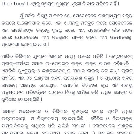
their toes’ । ଏଥିରୁ ସ୍ଵୟମ ମୁଖ୍ୟମନ୍ତ୍ରୀ ବି ବାଦ ପଡ଼ିବେ ନାହିଁ ।
ମୁଁ ସର୍ବଦା ବିଶ୍ୱାସ କରେ ଯେ, ଯେତେବେଳେ ଗଣମାଧ୍ୟମ ସତ୍ୟ
ଉପରେ ଆଲୋକପାତ କରେ, ଏହା ଶାସନକୁ ମଜବୁତ କରେ; ଯେତେବେଳେ
ଏହା ନାଗରିକଙ୍କ ଚିନ୍ତାକୁ ବୃଦ୍ଧି କରେ, ଏହା ପ୍ରଗତିଶୀଳ ନୀତି ଗଠନ
କରେ; ଯେତେବେଳେ ଏହା ନବସୃଜନ ପାଳନ କରେ, ଏହା ଜନମାନସକୁ
ପ୍ରେରଣା ଯୋଗାଇ ଥାଏ ।
ଆଜିର ଡିଜିଟାଲ ଯୁଗରେ ‘ସମାଜ’ ମଧ୍ୟ ପଛରେ ପଡିନି । ଇଣ୍ଟରନେଟ୍
ପ୍ଲାଟ୍-ଫର୍ମରେ ସମାଜ ଇ-ପେପରର ଲକ୍ଷ ଲକ୍ଷ ପାଠକ ରହିଛନ୍ତି ।
ଏପରିକି ୟୁ-ଟ୍ୟୁବ୍ ଓ ଇଣ୍ଟରନେଟ୍ ର ‘ସମାଜ ଲାଇଭ୍ ଡଟ୍ ଇନ୍ ’ ପ୍ଲାଟ୍
ଫର୍ମରେ ଏହା ୨୪ ଘଣ୍ଟିଆ ଖବର ପ୍ରସାରଣ କରୁଛି । ୪ ପୃଷ୍ଠାର ଖବର
କାଗଜରୁ ଆରମ୍ଭ ହୋଇଥିବା ‘ସମାଜ’ର ଡିଜିଟାଲ ରୂପ ଏହି ଶତାୟୁ
ଅନୁଷ୍ଠାନର ପରିବର୍ତ୍ତନ ଧାରାରେ ନିଜକୁ ସାମିଲ କରି ଅଧିକ ସଶକ୍ତ ଓ
ରୁଚିଶୀଳ ହୋଇପାରିଛି ।
‘ସମାଜ’ ଖବରକାଗଜ ଓ ଡିଜିଟାଲ ବୃହତ୍ତର ସମାଜ ପ୍ରତି ଅଧିକ
ଉତ୍ତରଦାୟୀ ଓ ବିଶ୍ବସନୀୟ ହୋଇପାରିଛି । ନୈତିକ ଓ ନିରପେକ୍ଷ
ସାମ୍ବାଦିକତାକୁ ସାଥିରେ ଧରି ଚାଲିଛି ‘ସମାଜ’ । ଲୋକସେବକ ମଣ୍ଡଳ
ମାଧ୍ୟମରେ ଶିକ୍ଷା, ସ୍ବାସ୍ଥ୍ୟ, ସମାଜ ସେବା ଓ ସାମାଜିକ ସଂସ୍କାର