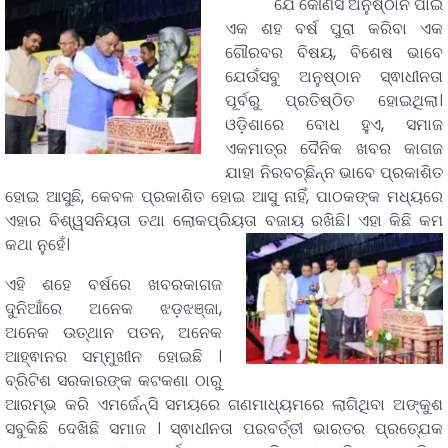
ଯେ କୌଣସି ଅନୁଷ୍ଠାନ ପାଇଁ
ଏକ ଶହ ବର୍ଷ ପୁରା କରିବା ଏକ
ଗୌରବର ବିଷୟ, ବିଶେଷ ଭାବେ
ଯେଉଁସବୁ ଅନୁଷ୍ଠାନ ସ୍ଵାଧୀନତା
ପୂର୍ବରୁ ପ୍ରତିଷ୍ଠିତ ହୋଇଥିଲା।
ଓଡ଼ିଶାରେ ବୋଧ ହୁଏ, ସମାଜ
ଏକମାତ୍ର ଦୈନିକ ଖବର କାଗଜ
ଯାହା ନିରବଚ୍ଛିନ୍ନ ଭାବେ ପ୍ରକାଶିତ
ହୋଇ ଆସୁଛି, କେବଳ ପ୍ରକାଶିତ ହୋଇ ଆସୁ ନାହିଁ, ପାଠକଙ୍କ ମଧ୍ୟରେ
ଏହାର ବିଶ୍ୱସନିୟତା ତଥା ଲୋକପ୍ରିୟତା ବଜାୟ ରଖିଛି। ଏହା କିଛି କମ
କଥା ନୁହେଁ।
ଏହି ଶହେ ବର୍ଷରେ ଖବରକାଗଜ
ଦୁନିଆଁରେ ଅନେକ ଝଡ଼ଝଞ୍ଜା,
ଅନେକ ଉତ୍ଥାନ ପତନ, ଅନେକ
ଆହ୍ଵାନର ସମ୍ମୁଖୀନ ହୋଇଛି ।
ବ୍ରିଟିଶ ସରକାରଙ୍କ କଟକଣା ଠାରୁ
ଆରମ୍ଭ କରି ଏମର୍ଜେନ୍ସି ସମୟରେ ଗଣମାଧ୍ୟମରେ ଲାଗିଥିବା ଅଙ୍କୁଶ
ସବୁକିଛି ଦେଖିଛି ସମାଜ । ସ୍ଵାଧୀନତା ପରବର୍ତ୍ତୀ ଭାରତର ପ୍ରତ୍ଯେକ