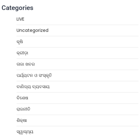
Categories
LIVE
Uncategorized
କୃଷି
କ୍ରୀଡ଼ା
ତାଜା ଖବର
ପର୍ଯ୍ୟଟନ ଓ ସଂସ୍କୃତି
ବାଣିଜ୍ୟ ବ୍ୟବସାୟ
ବିଶେଷ
ରାଜନୀତି
ଶିକ୍ଷା
ସ୍ୱାସ୍ଥ୍ୟ