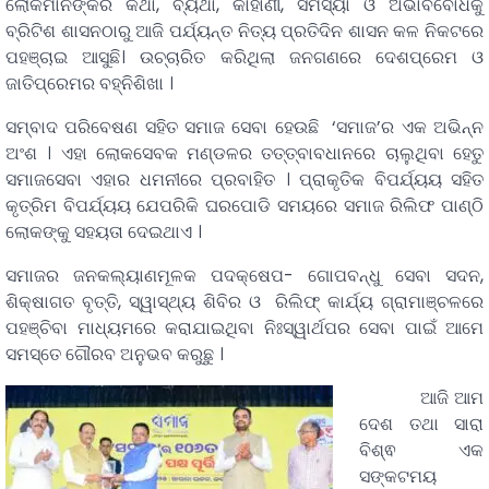
ଲୋକମାନଙ୍କର କଥା, ବ୍ୟଥା, କାହାଣୀ, ସମସ୍ୟା ଓ ଅଭାବବୋଧକୁ
ବ୍ରିଟିଶ ଶାସନଠାରୁ ଆଜି ପର୍ଯ୍ୟନ୍ତ ନିତ୍ୟ ପ୍ରତିଦିନ ଶାସନ କଳ ନିକଟରେ
ପହଞ୍ଚାଇ ଆସୁଛି। ଉଚ୍ଚାରିତ କରିଥିଲା ଜନଗଣରେ ଦେଶପ୍ରେମ ଓ
ଜାତିପ୍ରେମର ବହ୍ନିଶିଖା ।
ସମ୍ବାଦ ପରିବେଷଣ ସହିତ ସମାଜ ସେବା ହେଉଛି ‘ସମାଜ’ର ଏକ ଅଭିନ୍ନ
ଅଂଶ । ଏହା ଲୋକସେବକ ମଣ୍ଡଳର ତତ୍ତ୍ବାବଧାନରେ ଚାଲୁଥିବା ହେତୁ
ସମାଜସେବା ଏହାର ଧମନୀରେ ପ୍ରବାହିତ । ପ୍ରାକୃତିକ ବିପର୍ଯ୍ୟୟ ସହିତ
କୃତ୍ରିମ ବିପର୍ଯ୍ୟୟ ଯେପରିକି ଘରପୋଡି ସମୟରେ ସମାଜ ରିଲିଫ ପାଣ୍ଠି
ଲୋକଙ୍କୁ ସହୟତା ଦେଇଥାଏ ।
ସମାଜର ଜନକଲ୍ୟାଣମୂଳକ ପଦକ୍ଷେପ- ଗୋପବନ୍ଧୁ ସେବା ସଦନ,
ଶିକ୍ଷାଗତ ବୃତ୍ତି, ସ୍ୱାସ୍ଥ୍ୟ ଶିବିର ଓ ରିଲିଫ୍ କାର୍ଯ୍ୟ ଗ୍ରାମାଞ୍ଚଳରେ
ପହଞ୍ଚିବା ମାଧ୍ୟମରେ କରାଯାଇଥିବା ନିଃସ୍ୱାର୍ଥପର ସେବା ପାଇଁ ଆମେ
ସମସ୍ତେ ଗୌରବ ଅନୁଭବ କରୁଛୁ ।
ଆଜି ଆମ
ଦେଶ ତଥା ସାରା
ବିଶ୍ଵ ଏକ
ସଙ୍କଟମୟ