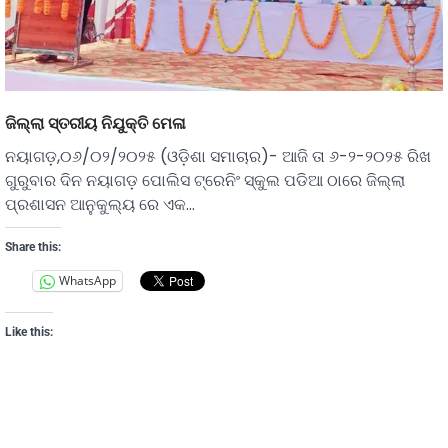
ଜିଲ୍ଲା ସ୍ତରୀୟ ନିଯୁକ୍ତି ମେଳା
ନୟାଗଡ଼,୦୬/୦୨/୨୦୨୫ (ଓଡ଼ିଶା ସମାଚାର)- ଆଜି ତା ୬-୨-୨୦୨୫ ରିଖ
ଗୁରୁବାର ଦିନ ନୟାଗଡ଼ ପୋଲିସ ଟ୍ରେନିଂ ସ୍କୁଲ ପଡିଆ ଠାରେ ଜିଲ୍ଲା
ପ୍ରଶାସନ ଆନୁକୁଲ୍ୟ ରେ ଏକ…
Share this:
WhatsApp
Like this: