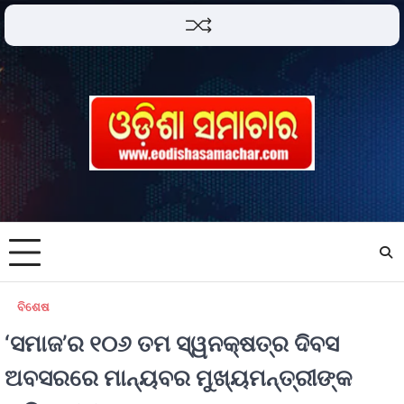
ବିଶେଷ
‘ସମାଜ’ର ୧୦୬ ତମ ସ୍ୱନକ୍ଷତ୍ର ଦିବସ
ଅବସରରେ ମାନ୍ୟବର ମୁଖ୍ୟମନ୍ତ୍ରୀଙ୍କ