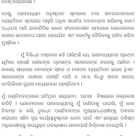
ପେଶ୍ କରାଯାଉଛି ।
ତେଣୁ, ଗଣମାଧ୍ୟମ ଅନୁଷ୍ଠାନ ସ୍ତରରେ ତଥା ଖବରଦାତାମାନେ
ବ୍ୟକ୍ତିଗତ ସ୍ତରରେ ଆହୁରି ଅଧିକ ସତର୍କତା ଅବଲମ୍ବନ କରିବାକୁ ହେବ।
ଅନ୍ଯଥା ଆଜି ରାଜନୈତିକ ଭାବେ ସଂବେଦନଶୀଳ ସମାଜରେ କେତେବେଳେ
କାହାର ଭାବାବେଗ ଆହତ ହୋଇଯିବ ଏବଂ କୋର୍ଟକୁ ଦୌଡିବାକୁ ପଡିବ କହିବା
ମୁସ୍କିଲ ।
ମୁଁ ବିଭିନ୍ନ ମଞ୍ଚରେ କହି ଆସିଅଛି ଯେ, ଗଣମାଧ୍ୟମର ପ୍ରଥମ
ଭୂମିକା ହେଉଛି ଲୋକଙ୍କ ପ୍ରସଙ୍ଗ ସରକାରଙ୍କ ନଜରକୁ ଆଣିବା ।
କାରଣ, ସାଧାରଣ ଜନତାଙ୍କ ସ୍ଵର ଓ ମତାମତ ବ୍ୟକ୍ତିଗତ ଭାବେ ହୁଏତ
ସରକାରଙ୍କ ପାଖରେ ପହଞ୍ଚି ପାରି ନ ଥାଏ, କିନ୍ତୁ ଖବର କାଗଜ,
ଟେଲିଭିଜନ ନ୍ଯୁଜ ମାଧ୍ୟମରେ ପହଞ୍ଚିଥାଏ ।
ମୁଁ ପଶ୍ଚିମବଙ୍ଗରେ ଘଟିଥିବା ସଦ୍ୟତମ ଘଟଣା ବିଷୟରେ ଉଲ୍ଲେଖ
କରିବି । ଯେତେବେଳେ ଗଣମାଧ୍ୟମରୁ ମୁଁ ଜାଣିବାକୁ ପାଇଲି, ମୁଁ କାଳ
ବିଳମ୍ବ ନ କରି, ତୁରନ୍ତ ପଶ୍ଚିମବଙ୍ଗ ମୁଖ୍ୟମନ୍ତ୍ରୀଙ୍କୁ ଅବଗତ
କରାଇବା ସହିତ ଦୃଢ କାର୍ଯ୍ୟାନୁଷ୍ଠାନ ନେବା ପାଇଁ ଏବଂ ରାଜ୍ୟର ବରିଷ୍ଠ
ଅଧିକାରୀଙ୍କୁ ଉପଯୁକ୍ତ ପଦକ୍ଷେପ ନେବାପାଇଁ ନିର୍ଦ୍ଦେଶ ଦେଇଥିଲି ।