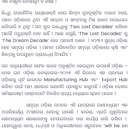
ଏକ ବିସ୍ତୃତ ବେଳାଭୂମି ବି ରହିଛି ।
କିନ୍ତୁ, ରାଜନୈତିକ ଇଚ୍ଛାଶକ୍ତି ହେଉ କିମ୍ବା ଦୂରଦୃଷ୍ଟିର ଅଭାବ ହେଉ,
ଆମେ ଓଡ଼ିଶାରେ ଥିବା ଏହି ସମ୍ପଦ ଓ ସମ୍ବଳକୁ ଠିକ୍ ଭାବେ ଉପଯୋଗ
କରିପାରି ନ ଥିଲୁ । ଗତ ଦୁଇ ଦଶନ୍ଧିକୁ ‘Two Lost Decades’ କହିଲେ
ଆଦୌ ଅତ୍ଯୁକ୍ତି ହେବ ନାହିଁ । ଆଶା କରୁଛି, ‘The Lost Decades’ ରୁ
‘The Dream Decade’ ହେବ ଆଗାମୀ ଦଶକ । ୨୦୩୬ ସୁଦ୍ଧା ଓଡ଼ିଶା
ହେବ ସମୃଦ୍ଧ ଓଡ଼ିଶା । ଆମର ପରିକଳ୍ପିତ ସମୃଦ୍ଧ ଓଡ଼ିଶାରେ କୃଷି ଏବଂ
ଶିଳ୍ପକୁ ଉପଯୁକ୍ତ ପ୍ରାଧାନ୍ୟ ଦିଆଯିବ ।
ଗତ ଜାନୁୟାରୀରେ ସଫଳ ଭାବେ ଅନୁଷ୍ଠିତ ହୋଇଥିବା ଉତ୍କର୍ଷ ଓଡ଼ିଶା –
ମେକ ଇନ ଓଡ଼ିଶା କନକ୍ଲେଭ-୨୦୨୫ ଏହି ଭିଜନର ଏକ ପ୍ରମାଣ ।
ଓଡ଼ିଶାକୁ ପୂର୍ବ ଭାରତର Manufacturing Hub ଏବଂ Export Hub
କରିବା ପାଇଁ ଆମ ସରକାର ରଣନୀତି ପ୍ରସ୍ତୁତ କରୁଅଛି । ଓଡ଼ିଶା ଦେଶର
ସର୍ବଶ୍ରେଷ୍ଠ ପାଞ୍ଚଗୋଟି ବିକଶିତ ରାଜ୍ୟ ମଧ୍ୟରେ ସ୍ଥାନ ପାଇବ ।
ସମୃଦ୍ଧ ଓଡ଼ିଶା ଗଠନର ଏହି ଯାତ୍ରାରେ ଗଣମାଧ୍ୟମ ଏକ
ଅପରିହାର୍ଯ୍ୟ ଅଂଶୀଦାର ହେବାକୁ ଯାଉଛି । କାରଣ, ପ୍ରତି ମୁହୂର୍ତ୍ତରେ
ଗଣମାଧ୍ୟମ ସରକାରଙ୍କୁ ଚେତାଇବାରେ ତାର କାର୍ଯ୍ୟ ଜାରି ରଖିବା ।
ଯାହାଦ୍ୱାରା ନେତା, ମନ୍ତ୍ରୀ ଓ ଅଧିକାରୀମାନେ ସବୁବେଳେ ‘will be on