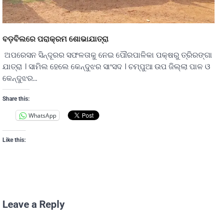
ବଡ଼ବିଲରେ ପରାକ୍ରମ ଶୋଭାଯାତ୍ରା
ଅପରେସନ ସିନ୍ଦୂରର ସଫଳତାକୁ ନେଇ ପୌରପାଳିକା ପକ୍ଷରୁ ତ୍ରିରଙ୍ଗା
ଯାତ୍ରା । ସାମିଲ ହେଲେ କେନ୍ଦୁଝର ସାଂସଦ । ଚମ୍ପୁଆ ଉପ ଜିଲ୍ଲା ପାଳ ଓ
କେନ୍ଦୁଝର…
Share this:
WhatsApp
Like this:
Leave a Reply