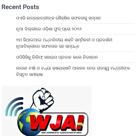
Recent Posts
ଓଏଭି ଛାତ୍ରଛାତ୍ରୀଙ୍କ ଶୈକ୍ଷିକ ସଫଳତାକୁ ସମ୍ମାନ
ନୂଆ ଦିଲ୍ଲୀରେ ଓଡ଼ିଶା ଫୁଡ୍ ପ୍ରୋ ୨୦୨୬
୭ମ ସିଆଇଆଇ ଅନ୍ତର୍ଜାତୀୟ ଶକ୍ତି ସମ୍ମିଳନୀ ଓ ପ୍ରଦର୍ଶନୀ
ନୂଆଦିଲ୍ଲୀରେ ସଫଳତାର ସହ ସମ୍ପନ୍ନ
ଓପିସିସିକୁ ରିଲିଫ୍ ସହାୟତା ପ୍ରଦାନ କଲେ ନିରଞ୍ଜନ
ଲଗାଣ ବର୍ଷା ଓ ବନ୍ୟା କ୍ଷୟକ୍ଷତି ଆକଳନ ନେଇ ରାଜସ୍ୱ ମନ୍ତ୍ରୀଙ୍କ
ବିସ୍ତୃତ ସମୀକ୍ଷା