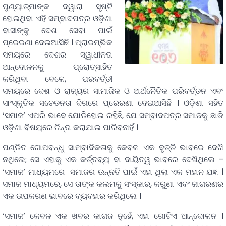
ପୁଣ୍ୟାତ୍ମାଙ୍କ ଦ୍ୱାରା ସୃଷ୍ଟି
ହୋଇଥିବା ଏହି ସମ୍ବାଦପତ୍ର ଓଡ଼ିଶା
ବାସୀଙ୍କୁ ଦେଶ ସେବା ପାଇଁ
ପ୍ରେରଣା ଦେଇଆସିଛି । ପ୍ରାରମ୍ଭିକ
ସମୟରେ ଦେଶର ସ୍ୱାଧୀନତା
ଆନ୍ଦୋଳନକୁ ପ୍ରୋତ୍ସାହିତ
କରିଥିବା ବେଳେ, ପରବର୍ତ୍ତୀ
ସମୟରେ ଦେଶ ଓ ରାଜ୍ୟର ସାମାଜିକ ଓ ଅର୍ଥନୈତିକ ପରିବର୍ତ୍ତନ ଏବଂ
ସାଂସ୍କୃତିକ ସଚେତନତା ଦିଗରେ ପ୍ରେରଣା ଦେଇଆସିଛି । ଓଡ଼ିଶା ସହିତ
‘ସମାଜ’ ଏପରି ଭାବେ ଯୋଡିହୋଇ ରହିଛି, ଯେ ସମ୍ବାଦପତ୍ର ସମାଜକୁ ଛାଡି
ଓଡ଼ିଶା ବିଷୟରେ ଚିନ୍ତା କରାଯାଇ ପାରିବନାହିଁ ।
ପଣ୍ଡିତ ଗୋପବନ୍ଧୁ ସାମ୍ବାଦିକତାକୁ କେବଳ ଏକ ବୃତ୍ତି ଭାବରେ ଦେଖି
ନଥିଲେ; ସେ ଏହାକୁ ଏକ କର୍ତ୍ତବ୍ୟ ବା ଦାୟିତ୍ୱ ଭାବରେ ଦେଖିଥିଲେ –
‘ସମାଜ’ ମାଧ୍ୟମରେ ସମାଜର ଉନ୍ନତି ପାଇଁ ଏହା ଥିଲା ଏକ ମହାନ ଯଜ୍ଞ ।
ସମାଜ ମାଧ୍ୟମରେ, ସେ ତାଙ୍କ କଲମକୁ ସଂସ୍କାର, କରୁଣା ଏବଂ ଜାଗରଣର
ଏକ ଉପକରଣ ଭାବରେ ବ୍ୟବହାର କରିଥିଲେ ।
‘ସମାଜ’ କେବଳ ଏକ ଖବର କାଗଜ ନୁହେଁ, ଏହା ଗୋଟିଏ ଆନ୍ଦୋଳନ ।