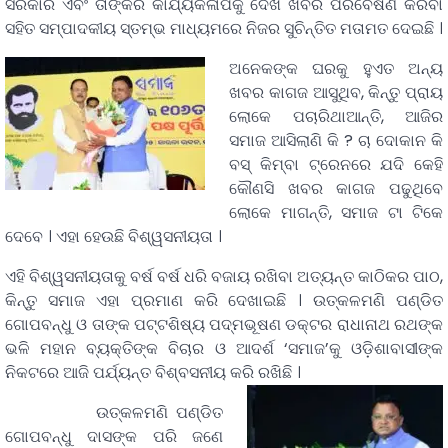
ସରକାର ଏବଂ ତାଙ୍କର କାର୍ଯ୍ୟକଳାପକୁ ଦେଖି ଖବର ପରିବେଷଣ କରିବା
ସହିତ ସମ୍ପାଦକୀୟ ସ୍ତମ୍ଭ ମାଧ୍ୟମରେ ନିଜର ସୁଚିନ୍ତିତ ମତାମତ ଦେଇଛି ।
ଅନେକଙ୍କ ଘରକୁ ହୁଏତ ଅନ୍ୟ
ଖବର କାଗଜ ଆସୁଥିବ, କିନ୍ତୁ ପ୍ରାୟ
ଲୋକେ ପଚାରିଥାଆନ୍ତି, ଆଜିର
ସମାଜ ଆସିଲାଣି କି ? ଚା ଦୋକାନ କି
ବସ୍ କିମ୍ବା ଟ୍ରେନରେ ଯଦି କେହି
କୌଣସି ଖବର କାଗଜ ପଢୁଥିବେ
ଲୋକେ ମାଗନ୍ତି, ସମାଜ ଟା ଟିକେ
ଦେବେ । ଏହା ହେଉଛି ବିଶ୍ୱସନୀୟତା ।
ଏହି ବିଶ୍ୱସନୀୟତାକୁ ବର୍ଷ ବର୍ଷ ଧରି ବଜାୟ ରଖିବା ଅତ୍ୟନ୍ତ କାଠିକର ପାଠ,
କିନ୍ତୁ ସମାଜ ଏହା ପ୍ରମାଣ କରି ଦେଖାଇଛି । ଉତ୍କଳମଣି ପଣ୍ଡିତ
ଗୋପବନ୍ଧୁ ଓ ତାଙ୍କ ପଟ୍ଟଶିଷ୍ୟ ପଦ୍ମଭୂଷଣ ଡକ୍ଟର ରାଧାନାଥ ରଥଙ୍କ
ଭଳି ମହାନ ବ୍ୟକ୍ତିଙ୍କ ବିଚାର ଓ ଆଦର୍ଶ ‘ସମାଜ’କୁ ଓଡ଼ିଶାବାସୀଙ୍କ
ନିକଟରେ ଆଜି ପର୍ଯ୍ୟନ୍ତ ବିଶ୍ବସନୀୟ କରି ରଖିଛି ।
ଉତ୍କଳମଣି ପଣ୍ଡିତ
ଗୋପବନ୍ଧୁ ଦାସଙ୍କ ପରି ଜଣେ