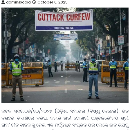
admin@odia
October 6, 2025
କଟକ ସଦର,୦୬/୧୦/୨୦୨୫ (ଓଡ଼ିଶା ସମାଚାର /ବିଷ୍ଣୁ ବେହେରା): ଗତ
ଦଶହରା ଭସାଣିରେ ଦରଘା ବଜାର ହାତୀ ପୋଖରୀ ଅଞ୍ଚଳରେ’ଜୟ ଶ୍ରୀ
ରାମ’ ଗୀତ ବାଜିବାକୁ ନେଇ ଏକ ନିର୍ଦ୍ଦିଷ୍ଟ ସଂପ୍ରଦାୟର ଲୋକେ ଛାତ ଉପରୁ