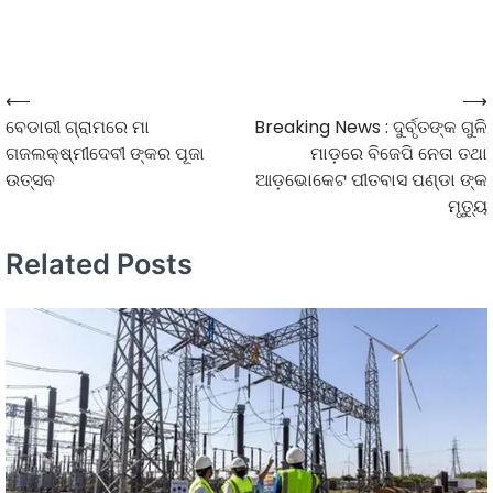
⟵
⟶
ବେଡାରୀ ଗ୍ରାମରେ ମା
Breaking News : ଦୁର୍ବୃତଙ୍କ ଗୁଳି
ଗଜଲକ୍ଷ୍ମୀଦେବୀ ଙ୍କର ପୂଜା
ମାଡ଼ରେ ବିଜେପି ନେତା ତଥା
ଉତ୍ସବ
ଆଡ଼ଭୋକେଟ ପୀତବାସ ପଣ୍ଡା ଙ୍କ
ମୃତ୍ୟୁ
Related Posts