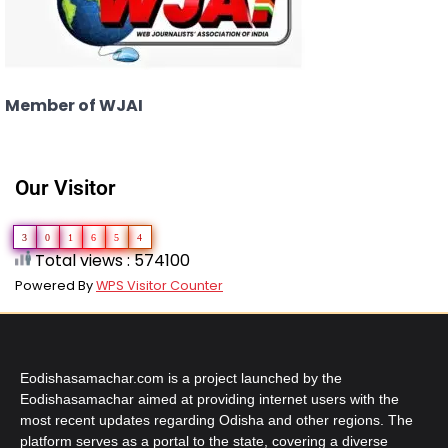
Member of WJAI
Our Visitor
3
0
1
6
5
4
Total views : 574100
Powered By
WPS Visitor Counter
Eodishasamachar.com is a project launched by the
Eodishasamachar aimed at providing internet users with the
most recent updates regarding Odisha and other regions. The
platform serves as a portal to the state, covering a diverse