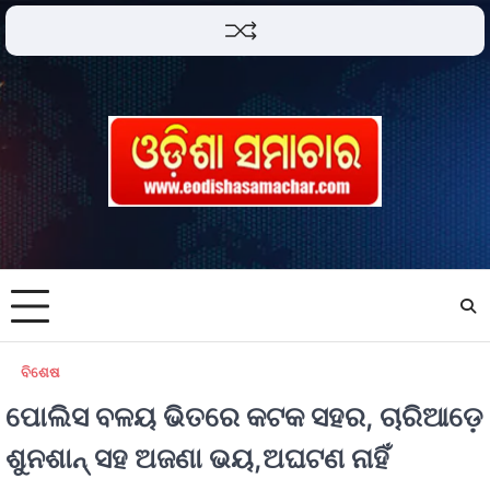
ବିଶେଷ
ପୋଲିସ ବଳୟ ଭିତରେ କଟକ ସହର, ଚାରିଆଡ଼େ
ଶୁନଶାନ୍ ସହ ଅଜଣା ଭୟ,ଅଘଟଣ ନାହିଁ