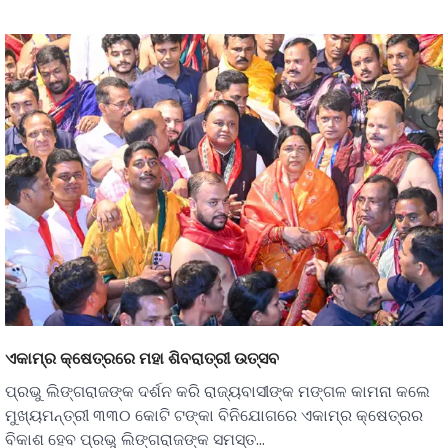
ଏକାମ୍ର କ୍ଷେତ୍ରରେ ମହା ଶିବରାତ୍ରୀ ଉତ୍ସବ
ପ୍ରଭୁ ଲିଙ୍ଗରାଜଙ୍କ ଦର୍ଶନ କରି ରାଜ୍ୟବାସୀଙ୍କ ମଙ୍ଗଳ କାମନା କଲେ
ମୁଖ୍ୟମନ୍ତ୍ରୀ ୩୩୦ କୋଟି ଟଙ୍କା ବିନିଯୋଗରେ ଏକାମ୍ର କ୍ଷେତ୍ରର
ବିକାଶ ହେବ ପ୍ରଭୁ ଲିଙ୍ଗରାଜଙ୍କ ସମସ୍ତ…