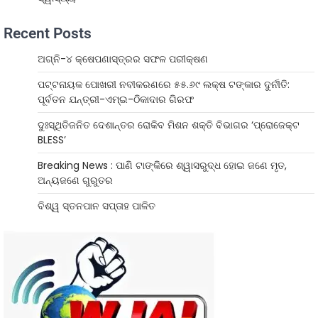
Recent Posts
ଅଗ୍ନି-୪ କ୍ଷେପଣାସ୍ତ୍ରର ସଫଳ ପରୀକ୍ଷଣ
ପଟ୍ଟନାୟକ ପୋଖରୀ ନବୀକରଣରେ ୫୫.୬୯ ଲକ୍ଷ ଟଙ୍କାର ଦୁର୍ନୀତି:
ପୂର୍ବତନ ଯନ୍ତ୍ରୀ-ଏମ୍‌ଇ-ଠିକାଦାର ଗିରଫ
ଦୁଃସ୍ଥିତିଜନିତ ଦେଶାନ୍ତର ରୋକିବ ମିଶନ ଶକ୍ତି ବିଭାଗର ‘ପ୍ରୋଜେକ୍ଟ
BLESS’
Breaking News : ପାଣି ଟାଙ୍କିରେ ଶ୍ୱାସରୁଦ୍ଧ ହୋଇ ଜଣେ ମୃତ,
ଅନ୍ୟଜଣେ ଗୁରୁତର
ବିଶ୍ୱ ସ୍ତନପାନ ସପ୍ତାହ ପାଳିତ