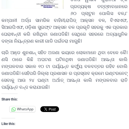
ପ୍ରତ୍ୟକ୍ଷ ତତ୍ତ୍ଵାବଧାନରେ
୬୦ ପ୍ଲାଟୁନ ପୋଲିସ ବଳ,୮
କମ୍ପାନୀ ଅର୍ଦ୍ଧ ସାମରିକ ବାହିନୀ,ରାପିଡ୍ ଆକ୍ସନ ବଳ, ବିଏସଏଫ,
ସିଆରପିଏଫ, ଓଡ଼ିଶା ସୁଇଫ୍ଟ ଆକ୍ସନ ବଳ ପ୍ରଭୃତି ସହରକୁ ଏକ ପ୍ରକାର
ଘେରାଵନ୍ଦୀ କରି ରଖିଥିବା ଜଣାପଡିଛି। ସେଥିରେ ସହରରେ ଅତ୍ୟାଧୁନିକ
ଦଙ୍ଗା ନିୟନ୍ତ୍ରଣ କାରୀ ଗାଡି ପଇଁତରା ମାରୁଛି।
ଚାରି ଆଡେ଼ ଶୁନଶାନ୍ ସହିତ ଅଜଣା ଭୟରେ ଲୋକମାନେ ଥିବା ବେଳେ କୈ।
ଣସି ଠାରେ କିଛି ଅଘଟଣ ଘଟିନଥିଵା ଜଣାପଡିଛି। ଆସନ୍ତା କାଲି
ମଙ୍ଗଳବାର ସକାଳ ୧୦ ଟା ପର୍ୟ୍ୟନ୍ତ କର୍ଫ୍ୟୁ ବଳବତ୍ତର ରହିବ ବୋଲି
ଜଣାପଡିଛି। ସେହିପରି ଜିଲ୍ଲା ପ୍ରଶାସନ ର ପ୍ରସ୍ତାବ କ୍ରମେ ଇଣ୍ଟରନେଟ୍
ସେବାକୁ ଆଉ ୨୪ ଘଣ୍ଟା ଅର୍ଥାତ୍ ଆସନ୍ତା କାଲି ମଙ୍ଗଳବାର ରାତି
ପର୍ୟ୍ୟନ୍ତ ବନ୍ଦ କରାଯାଇଛି।
Share this:
WhatsApp
Like this: