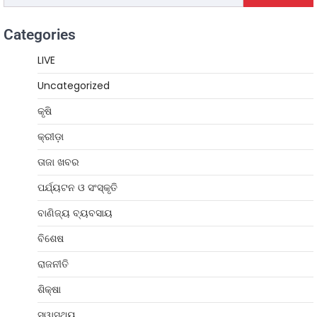
Categories
LIVE
Uncategorized
କୃଷି
କ୍ରୀଡ଼ା
ତାଜା ଖବର
ପର୍ଯ୍ୟଟନ ଓ ସଂସ୍କୃତି
ବାଣିଜ୍ୟ ବ୍ୟବସାୟ
ବିଶେଷ
ରାଜନୀତି
ଶିକ୍ଷା
ସ୍ୱାସ୍ଥ୍ୟ