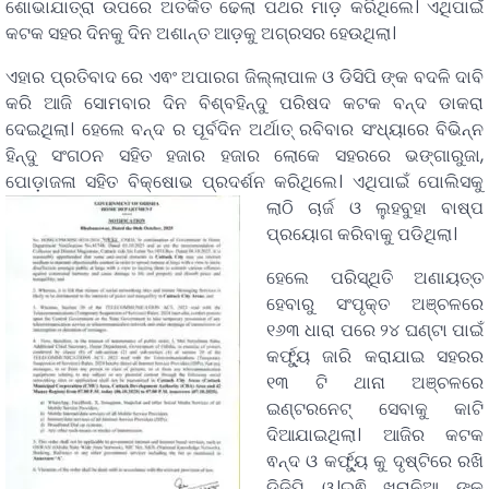
ଶୋଭାଯାତ୍ରା ଉପରେ ଅତର୍କିତ ଢେଲା ପଥର ମାଡ଼ କରିଥିଲେ। ଏଥିପାଇଁ
କଟକ ସହର ଦିନକୁ ଦିନ ଅଶାନ୍ତ ଆଡ଼କୁ ଅଗ୍ରସର ହେଉଥିଲା।
ଏହାର ପ୍ରତିବାଦ ରେ ଏଵଂ ଅପାରଗ ଜିଲ୍ଲାପାଳ ଓ ଡିସିପି ଙ୍କ ବଦଳି ଦାବି
କରି ଆଜି ସୋମବାର ଦିନ ବିଶ୍ବହିନ୍ଦୁ ପରିଷଦ କଟକ ବନ୍ଦ ଡାକରା
ଦେଇଥିଲା। ହେଲେ ବନ୍ଦ ର ପୂର୍ବଦିନ ଅର୍ଥାତ୍ ରବିବାର ସଂଧ୍ୟାରେ ବିଭିନ୍ନ
ହିନ୍ଦୁ ସଂଗଠନ ସହିତ ହଜାର ହଜାର ଲୋକେ ସହରରେ ଭଙ୍ଗାରୁଜା,
ପୋଡ଼ାଜଳା ସହିତ ବିକ୍ଷୋଭ ପ୍ରଦର୍ଶନ କରିଥିଲେ।
ଏଥିପାଇଁ ପୋଲିସକୁ
ଲାଠି ଚାର୍ଜ ଓ ଲୁହବୁହା ବାଷ୍ପ
ପ୍ରୟୋଗ କରିବାକୁ ପଡିଥିଲା।
ହେଲେ ପରିସ୍ଥିତି ଅଣାୟତ୍ତ
ହେବାରୁ ସଂପୃକ୍ତ ଅଞ୍ଚଳରେ
୧୬୩ ଧାରା ପରେ ୨୪ ଘଣ୍ଟା ପାଇଁ
କର୍ଫ୍ୟୁ ଜାରି କରାଯାଇ ସହରର
୧୩ ଟି ଥାନା ଅଞ୍ଚଳରେ
ଇଣ୍ଟରନେଟ୍ ସେବାକୁ କାଟି
ଦିଆଯାଇଥିଲା। ଆଜିର କଟକ
ଵନ୍ଦ ଓ କର୍ଫ୍ୟୁ କୁ ଦୃଷ୍ଟିରେ ରଖି
ଡିଜିପି ୱ।ଇଵି ଖୁରାନିଆ ଙ୍କ