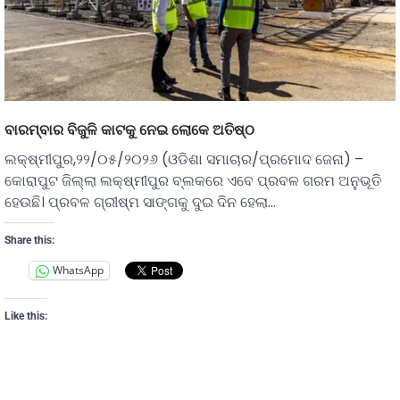
ବାରମ୍ବାର ବିଜୁଳି କାଟକୁ ନେଇ ଲୋକେ ଅତିଷ୍ଠ
ଲକ୍ଷ୍ମୀପୁର,୨୨/୦୫/୨୦୨୬ (ଓଡିଶା ସମାଚାର/ପ୍ରମୋଦ ଜେନା) –
କୋରାପୁଟ ଜିଲ୍ଲା ଲକ୍ଷ୍ମୀପୁର ବ୍ଲକରେ ଏବେ ପ୍ରବଳ ଗରମ ଅନୁଭୂତି
ହେଉଛି। ପ୍ରବଳ ଗ୍ରୀଷ୍ମ ସାଙ୍ଗକୁ ଦୁଇ ଦିନ ହେଲା…
Share this:
WhatsApp
Like this: