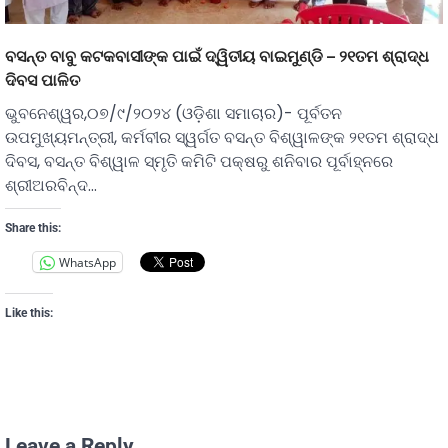
ବସନ୍ତ ବାବୁ କଟକବାସୀଙ୍କ ପାଇଁ ଦ୍ୱିତୀୟ ବାଇମୁଣ୍ଡି – ୨୧ତମ ଶ୍ରାଦ୍ଧ
ଦିବସ ପାଳିତ
ଭୁବନେଶ୍ୱର,୦୭/୯/୨୦୨୪ (ଓଡ଼ିଶା ସମାଚାର)- ପୂର୍ବତନ
ଉପମୁଖ୍ୟମନ୍ତ୍ରୀ, କର୍ମବୀର ସ୍ୱର୍ଗତ ବସନ୍ତ ବିଶ୍ୱାଳଙ୍କ ୨୧ତମ ଶ୍ରାଦ୍ଧ
ଦିବସ, ବସନ୍ତ ବିଶ୍ୱାଳ ସ୍ମୃତି କମିଟି ପକ୍ଷରୁ ଶନିବାର ପୂର୍ବାହ୍ନରେ
ଶ୍ରୀଅରବିନ୍ଦ…
Share this:
WhatsApp
Like this:
Leave a Reply