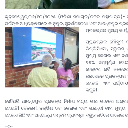
ଭୁବନେଶ୍ୱର,୦୬/୧୦/୨୦୨୫ (ଓଡ଼ିଶା ସମାଚାର/ରଜତ ମହାପାତ୍ର)- ଆ
ଗର୍ଗଙ୍କ ଅଧ୍ୟକ୍ଷତାରେ କାନୁପୁର, ସୁବର୍ଣ୍ଣରେଖା ଏବଂ ଆନନ୍ଦପୁର ପ୍
ପ୍ରକଳ୍ପର ମୁଖ୍ୟ କାର୍ୟ୍
ପ୍ରାରମ୍ଭିକ ମୌସୁମୀ 
ଡିପ୍ଲିସିଏସନ୍ ସ୍ଲୁଇସ୍
ମୁଖ୍ୟ କେନାଲ ଏବଂ ବଣ
୭୫% ସମ୍ପୂର୍ଣ୍ଣ ହୋ
ହେକ୍ଟର ରବି ଜଳସେଚନ
ଜଳସେଚନ ପ୍ରକଳ୍ପର ପର୍ୟ
ହୋଇଛି ଏବଂ ପର୍ୟ୍ୟ
କରୁଛି।
ସେହିପରି ଆନନ୍ଦପୁର ପ୍ରକଳ୍ପ ନିର୍ମାଣ ମଧ୍ୟ ଭଲ ଭାବରେ ଅଗ୍ରଗତି
ହୋଇଛି। ବୈତରଣୀ ଦକ୍ଷିଣ ତଟ କେନାଲ ଏବଂ ସାଳନ୍ଦୀ ବାମ ମୁଖ୍ୟ କ
ହୋଇସାରିଛି ଏବଂ ଅନ୍ୟାନ୍ୟ ବଣ୍ଟନ ବ୍ୟବସ୍ଥା ଦ୍ରୁତ ଗତିରେ ଆଗେଇ ଚ
-୦-