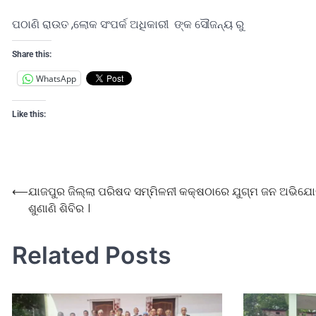
ପଠାଣି ରାଉତ ,ଲୋକ ସଂପର୍କ ଅଧିକାରୀ ଙ୍କ ସୌଜନ୍ୟ ରୁ
Share this:
WhatsApp
Like this:
⟵
ଯାଜପୁର ଜିଲ୍ଲା ପରିଷଦ ସମ୍ମିଳନୀ କକ୍ଷଠାରେ ଯୁଗ୍ମ ଜନ ଅଭିଯ
ଶୁଣାଣି ଶିବିର ।
Related Posts