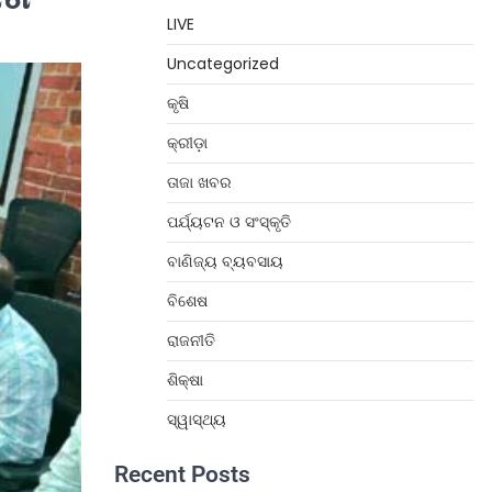
LIVE
Uncategorized
କୃଷି
କ୍ରୀଡ଼ା
ତାଜା ଖବର
ପର୍ଯ୍ୟଟନ ଓ ସଂସ୍କୃତି
ବାଣିଜ୍ୟ ବ୍ୟବସାୟ
ବିଶେଷ
ରାଜନୀତି
ଶିକ୍ଷା
ସ୍ୱାସ୍ଥ୍ୟ
Recent Posts