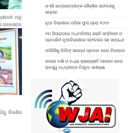
ଓଏଭି ଛାତ୍ରଛାତ୍ରୀଙ୍କ ଶୈକ୍ଷିକ ସଫଳତାକୁ
ସମ୍ମାନ
ରୀମତୀ ଅନୁ
ନୂଆ ଦିଲ୍ଲୀରେ ଓଡ଼ିଶା ଫୁଡ୍ ପ୍ରୋ ୨୦୨୬
ପୁର ଜଳସେଚନ
୭ମ ସିଆଇଆଇ ଅନ୍ତର୍ଜାତୀୟ ଶକ୍ତି ସମ୍ମିଳନୀ ଓ
ପ୍ରଦର୍ଶନୀ ନୂଆଦିଲ୍ଲୀରେ ସଫଳତାର ସହ ସମ୍ପନ୍ନ
ଓପିସିସିକୁ ରିଲିଫ୍ ସହାୟତା ପ୍ରଦାନ କଲେ ନିରଞ୍ଜନ
ଲଗାଣ ବର୍ଷା ଓ ବନ୍ୟା କ୍ଷୟକ୍ଷତି ଆକଳନ ନେଇ
ରାଜସ୍ୱ ମନ୍ତ୍ରୀଙ୍କ ବିସ୍ତୃତ ସମୀକ୍ଷା
ବରୁ ବିକଶିତ