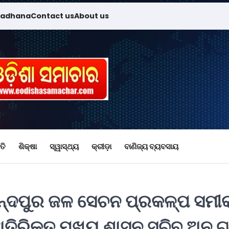
madhana
Contact us
About us
ତି
ଶିକ୍ଷା
ସ୍ୱାସ୍ଥ୍ୟ
କ୍ରୀଡ଼ା
ବାଣିଜ୍ୟ ବ୍ୟବସାୟ
ନନ୍ଦପୁର ଜଳ ସେଚନ ପ୍ରକଳ୍ପ ସମୀକ
ିକ୍ତ ମୁଖ୍ୟ ଶାସନ ସଚିବ ଅନୁ ଗର