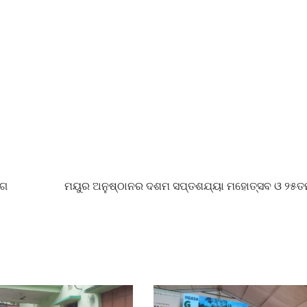
ୋଗ
ମୟୁର ଅନୁଷ୍ଠାନର ଦଶମ ସପ୍ତଶଯ୍ୟା ମହୋତ୍ସବ ଓ ୨୫ତମ 