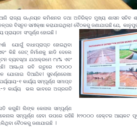
ଜି ରାଜ୍ୟ ଉନ୍ନୟନ କମିଶନର ତଥା ଅତିରିକ୍ତ ମୁଖ୍ୟ ଶାସନ ସଚିବ ଶ୍
ରକଳ୍ପର ବିସ୍ତୃତ ସମୀକ୍ଷା କରାଯାଇଥିଲା। ବୈଠକରୁ ଜଣାଯାଇଛି ଯେ, କାନୁ
ୟ ପ୍ରାୟତଃ ସଂପୂର୍ଣ୍ଣ ହୋଇଛି ।
ବର୍ଷା ଯୋଗୁଁ ବାଧାପ୍ରାପ୍ତ ହୋଇଥିବା
 ଏବଂ କିଛି ଗେଟ୍ ନିର୍ମାଣକୁ ଛାଡି ଦେଲେ
୍ଟନ ବ୍ୟବସ୍ଥା ଯଥାକ୍ରମେ ୯୪% ଏବଂ
ଇଛି। ଆସନ୍ତା ରବି ଋତୁରେ ୧୨୦୦୦
 ଯୋଗାଇ ଦିଆଯିବ। ସୁବର୍ଣ୍ଣରେଖା
୍ୟାୟ-୧ କାର୍ୟ୍ୟ ସମ୍ପୂର୍ଣ୍ଣ ସମାପ୍ତ
ାୟ-୨ କାର୍ୟ୍ୟ ଭଲ ଭାବରେ ଅଗ୍ରଗତି
 କରୁଛି। ଲିଙ୍କ କେନାଲ ସମ୍ପୂର୍ଣ୍ଣ
େନାଲ ସମ୍ପୂର୍ଣ୍ଣ ହେବା ଉପରେ ରହିଛି ।୧୨୦୦୦ ହେକ୍ଟର ଆୟକଟ ପୂର୍
ାଲିଥିବା ବୈଠକରୁ ଜଣାଯାଇଛି ।