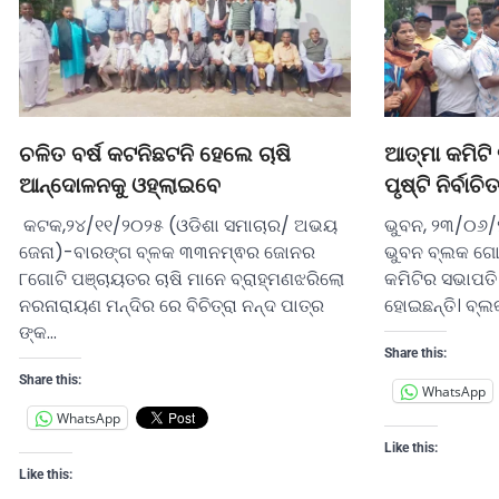
ଚଳିତ ବର୍ଷ କଟନିଛଟନି ହେଲେ ଚାଷି
ଆତ୍ମା କମିଟି
ଆନ୍ଦୋଳନକୁ ଓହ୍ଲାଇବେ
ପୃଷ୍ଟି ନିର୍ବାଚି
କଟକ,୨୪/୧୧/୨୦୨୫ (ଓଡିଶା ସମାଚାର/ ଅଭୟ
ଭୁବନ, ୨୩/୦୬/
ଜେନା)-ବାରଙ୍ଗ ବ୍ଳକ ୩୩ନମ୍ଵର ଜୋନର
ଭୁବନ ବ୍ଲକ ଗୋଷ
୮ଗୋଟି ପଞ୍ଚାୟତର ଚାଷି ମାନେ ବ୍ରାହ୍ମଣଝରିଲୋ
କମିଟିର ସଭାପତି ଭ
ନରନାରାୟଣ ମନ୍ଦିର ରେ ବିଚିତ୍ରା ନନ୍ଦ ପାତ୍ର
ହୋଇଛନ୍ତି। ବ୍ଲକ
ଙ୍କ…
Share this:
Share this:
WhatsApp
WhatsApp
Like this:
Like this: