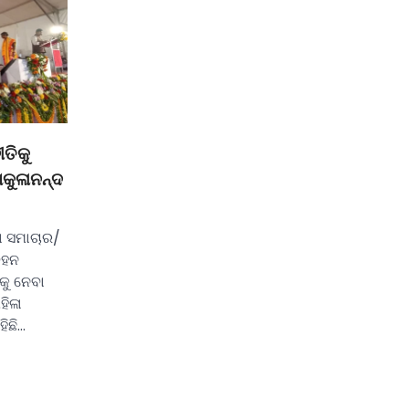
ୀତିକୁ
ୋକୁଳାନନ୍ଦ
 ସମାଚାର/
ିହନ
କୁ ନେବା
ହିଳା
ିଛି…