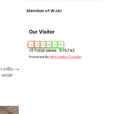
Member of WJAI
Our Visitor
3
0
3
0
1
0
Total views : 575743
Powered By
WPS Visitor Counter
ବାର୍ଷିକ
⟶
ଉତ୍ସବ