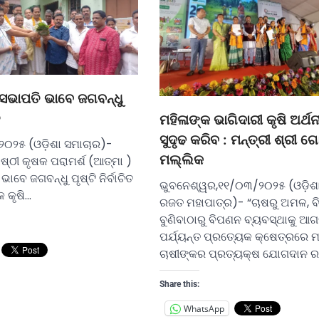
 ସଭାପତି ଭାବେ ଜଗବନ୍ଧୁ
ତ
ମହିଳାଙ୍କ ଭାଗିଦାରୀ କୃଷି ଅର୍ଥନ
ସୁଦୃଢ କରିବ : ମନ୍ତ୍ରୀ ଶ୍ରୀ ଗ
୨୦୨୫ (ଓଡ଼ିଶା ସମାଚାର)-
ମଲ୍ଲିକ
୍ଠୀ କୃଷକ ପରାମର୍ଶ (ଆତ୍ମା )
ାବେ ଜଗବନ୍ଧୁ ପୃଷ୍ଟି ନିର୍ବାଚିତ
ଭୁବନେଶ୍ୱର,୧୧/୦୩/୨୦୨୫ (ଓଡ଼ିଶା
 କୃଷି…
ରଜତ ମହାପାତ୍ର)- “ଚାଷରୁ ଅମଳ, ବ
ବୁଣିବାଠାରୁ ବିପଣନ ବ୍ୟବସ୍ଥାକୁ ଆଗ
ପର୍ଯ୍ୟନ୍ତ ପ୍ରତ୍ୟେକ କ୍ଷେତ୍ରରେ ମ
ଚାଷୀଙ୍କର ପ୍ରତ୍ୟକ୍ଷ ଯୋଗଦାନ ରହ
Share this:
WhatsApp