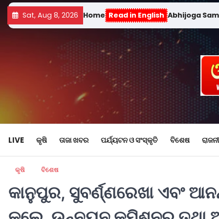
Sat, Aug 8, 2026
Home
Read in English
Abhijoga Sa
LIVE
କୃଷି
ତାଜା ଖବର
ପର୍ଯ୍ୟଟନ ଓ ସଂସ୍କୃତି
ବିଶେଷ
ରାଜନୀ
କୃଷି
ବିଶେଷ
କାନୁପୁର, ସୁବର୍ଣ୍ଣରେଖା ଏବଂ ଆ
କଲେ ଉନ୍ନୟନ କମିଶନର ତଥା ଅତିର