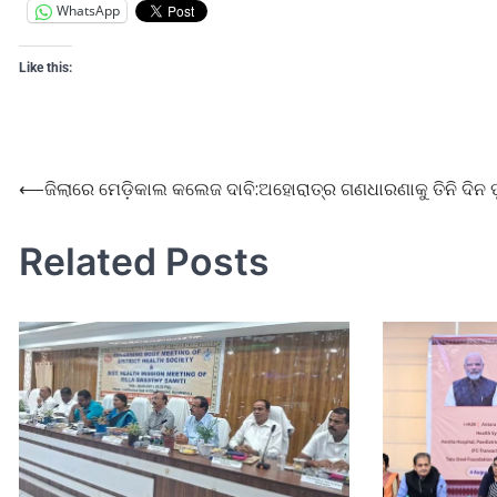
WhatsApp
Like this:
⟵
ଜିଲାରେ ମେଡ଼ିକାଲ କଲେଜ ଦାବି:ଅହୋରାତ୍ର ଗଣଧାରଣାକୁ ତିନି ଦିନ ପ
Related Posts