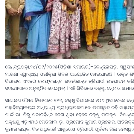
କେନ୍ଦ୍ରାପଡ଼ା,୨୪/୦୯/୨୦୨୫(ଓଡ଼ିଶା ସମାଚାର)-କେନ୍ଦ୍ରାପଡ଼ା ସ୍ୱୟ
ମାଗଣା ସ୍ୱାସ୍ଥ୍ୟ ପରୀକ୍ଷା ଶିବିର ଆୟୋଜିତ ହୋଇଯାଇଛି । ଉକ୍ତ ଶି
ବିଭାଗର ଏଏନଓ ଲେଫ୍ଟନାନ୍ଟ ରଜନୀକାନ୍ତ ତ୍ରିପାଠୀ ଉଦଘାଟନ କରିଥି
ସହଯୋଗରେ ଅନୁଷ୍ଠିତ ହୋଇଥିଲା । ଏହି ଶିବିରରେ ଚକ୍ଷୁ, ଦନ୍ତ ଓ ସାଧା
ସାଧାରଣ ଔଷଧ ବିଭାଗରେ ୧୫୭, ଚକ୍ଷୁ ବିଭାଗରେ ୨୦୬ ଥିବାବେଳେ ଦନ୍ତ 
ମହାବିଦ୍ୟାଳୟର ଅନ୍ୟାନ୍ୟ ପ୍ରାଧ୍ୟାପକମାନେ ଉପସ୍ଥିତ ରହି ସାହାଯ୍
ପାଇଁ ଡା. ବିଭୁ ପଦାରବିନ୍ଦ ଜେନା ଥିବା ବେଳେ ଚକ୍ଷୁ ପରୀକ୍ଷା ନିମନ୍ତ
ପକ୍ଷରୁ ଏଡ଼ିଏମଓ ମେଡିକାଲ ଡ଼ା. ପ୍ରମୋଦ କୁମାର ପ୍ରହରାଜ, ଅତିରିକ୍ତ ଜ
କୁମାର ନାୟକ, ବିତ ଅଧିକାରୀ ଆଶୁତୋଷ ତ୍ରିପାଠୀ, ପୂର୍ବତନ ଜିଲା ଜନସ