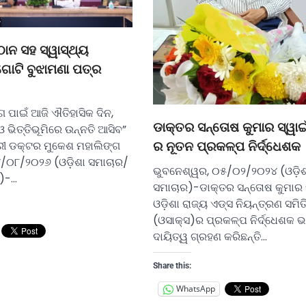
୍ଠାନ ସହ ସ୍ୱାସ୍ଥ୍ୟ
ୋଟି ବୁଝାମଣା ପତ୍ର
ଗ ପାଇଁ ଆଜି ଐତିହାସିକ ଦିନ,
ଡାକ୍ତର ସନ୍ତୋଷ କୁମାର ସ୍ୱାଇ
ଭିତ୍ତିଭୂମିରେ ଉନ୍ନତି ଆସିବ”
ରୀ ଡକ୍ଟର ମୁକେଶ ମହାଲିଙ୍ଗ
ର ନୂତନ ପ୍ରକଳ୍ପ ନିର୍ଦ୍ଧେଶକ
/୦୮/୨୦୨୬ (ଓଡ଼ିଶା ସମାଚାର/
ଭୁବନେଶ୍ୱର, ୦୫/୦୨/୨୦୨୪ (ଓଡ଼ିଶ
)-…
ସମାଚାର)-ଡାକ୍ତର ସନ୍ତୋଷ କୁମାର ସ
ଓଡ଼ିଶା ରାଜ୍ୟ ଏଡ୍ସ ନିୟନ୍ତ୍ରଣ ସମିତ
(ଓସାକ୍ସ)ର ପ୍ରକଳ୍ପ ନିର୍ଦ୍ଧେଶକ 
ଦାୟିତ୍ୱ ଗ୍ରହଣ କରିଛନ୍ତି…
Share this:
WhatsApp