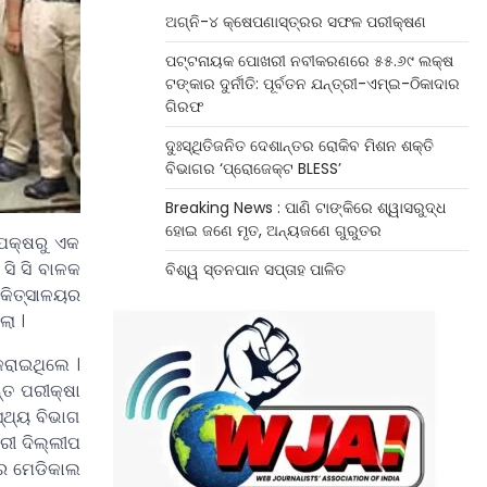
ଅଗ୍ନି-୪ କ୍ଷେପଣାସ୍ତ୍ରର ସଫଳ ପରୀକ୍ଷଣ
ପଟ୍ଟନାୟକ ପୋଖରୀ ନବୀକରଣରେ ୫୫.୬୯ ଲକ୍ଷ
ଟଙ୍କାର ଦୁର୍ନୀତି: ପୂର୍ବତନ ଯନ୍ତ୍ରୀ-ଏମ୍‌ଇ-ଠିକାଦାର
ଗିରଫ
ଦୁଃସ୍ଥିତିଜନିତ ଦେଶାନ୍ତର ରୋକିବ ମିଶନ ଶକ୍ତି
ବିଭାଗର ‘ପ୍ରୋଜେକ୍ଟ BLESS’
Breaking News : ପାଣି ଟାଙ୍କିରେ ଶ୍ୱାସରୁଦ୍ଧ
ହୋଇ ଜଣେ ମୃତ, ଅନ୍ୟଜଣେ ଗୁରୁତର
 ପକ୍ଷରୁ ଏକ
ସି ସି ବାଳକ
ବିଶ୍ୱ ସ୍ତନପାନ ସପ୍ତାହ ପାଳିତ
ିକିତ୍ସାଳୟର
ଲା ।
କରାଇଥିଲେ ।
୍ତ ପରୀକ୍ଷା
ସ୍ଥ୍ୟ ବିଭାଗ
ାରୀ ଦିଲ୍ଲୀପ
ରର ମେଡିକାଲ