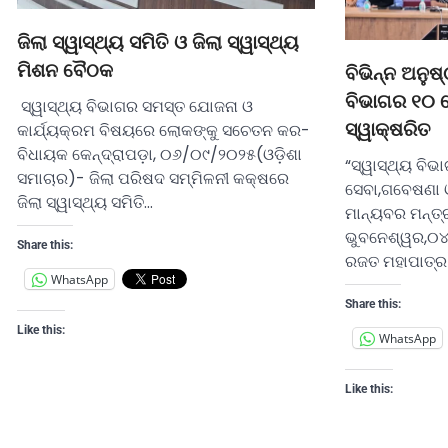
ଜିଲା ସ୍ୱାସ୍ଥ୍ୟ ସମିତି ଓ ଜିଲା ସ୍ୱାସ୍ଥ୍ୟ
ମିଶନ ବୈଠକ
ବିଭିନ୍ନ ଅନୁଷ
ବିଭାଗର ୧୦ ଗ
ସ୍ୱାସ୍ଥ୍ୟ ବିଭାଗର ସମସ୍ତ ଯୋଜନା ଓ
ସ୍ୱାକ୍ଷରିତ
କାର୍ଯ୍ୟକ୍ରମ ବିଷୟରେ ଲୋକଙ୍କୁ ସଚେତନ କର-
ବିଧାୟକ କେନ୍ଦ୍ରାପଡ଼ା, ୦୬/୦୯/୨୦୨୫(ଓଡ଼ିଶା
“ସ୍ୱାସ୍ଥ୍ୟ ବିଭା
ସମାଚାର)- ଜିଲା ପରିଷଦ ସମ୍ମିଳନୀ କକ୍ଷରେ
ସେବା,ଗବେଷଣା ଓ 
ଜିଲା ସ୍ୱାସ୍ଥ୍ୟ ସମିତି…
ମାନ୍ୟବର ମନ୍ତ୍
ଭୁବନେଶ୍ୱର,୦୪
Share this:
ରଜତ ମହାପାତ୍ର
WhatsApp
Share this:
Like this:
WhatsApp
Like this: