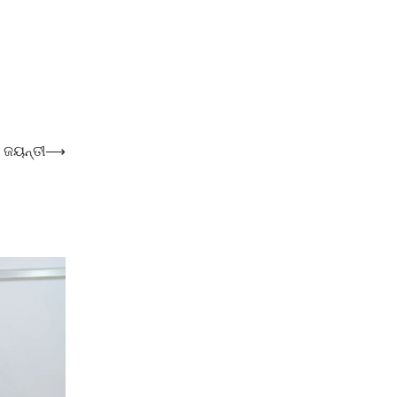
 ଜୟନ୍ତୀ
⟶