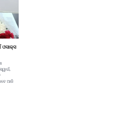
ଁ ଓସାକ୍ସ
ା
୍ୱାଇଁ,
ି
ଭାବେ ଆଜି