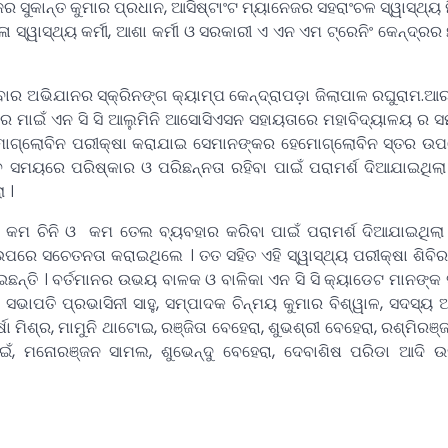
େଜର ସୁକାନ୍ତ କୁମାର ପ୍ରଧାନ, ଆସିଷ୍ଟାଂଟ ମ୍ୟାନେଜର ସହରାଂଚଳ ସ୍ୱାସ୍ଥ୍
ଳା ସ୍ୱାସ୍ଥ୍ୟ କର୍ମୀ, ଆଶା କର୍ମୀ ଓ ସରକାରୀ ଏ ଏନ ଏମ ଟ୍ରେନିଂ କେନ୍ଦ୍ରର
ିବାର ଅଭିଯାନର ସ୍କ୍ରିନଙ୍ଗ କ୍ୟାମ୍ପ କେନ୍ଦ୍ରାପଡ଼ା ଜିଲାପାଳ ରଘୁରାମ.
ରେ ମାଇଁ ଏନ ସି ସି ଆଲୁମିନି ଆସୋସିଏସନ ସହାୟତାରେ ମହାବିଦ୍ୟାଳୟ ର ସମ
ହେମୋଗ୍ଲୋବିନ ପରୀକ୍ଷା କରାଯାଇ ସେମାନଙ୍କର ହେମୋଗ୍ଲୋବିନ ସ୍ତର ଉପ
ବ ସମୟରେ ପରିଷ୍କାର ଓ ପରିଛନ୍ନତା ରହିବା ପାଇଁ ପରାମର୍ଶ ଦିଆଯାଇଥିଲା
 ।
ଣ, କମ ଚିନି ଓ କମ ତେଲ ବ୍ୟବହାର କରିବା ପାଇଁ ପରାମର୍ଶ ଦିଆଯାଇଥିଲା 
ଉପରେ ସଚେତନତା କରାଇଥିଲେ । ତତ ସହିତ ଏହି ସ୍ୱାସ୍ଥ୍ୟ ପରୀକ୍ଷା ଶିବି
ରାଇଛନ୍ତି । ବର୍ତମାନର ଉଭୟ ବାଳକ ଓ ବାଳିକା ଏନ ସି ସି କ୍ୟାଡେଟ ମାନଙ
ଭାପତି ପ୍ରଭାସିନୀ ସାହୁ, ସମ୍ପାଦକ ଚିନ୍ମୟ କୁମାର ବିଶ୍ୱାଳ, ସଦସ୍ୟ 
ଷା ମିଶ୍ର, ମାମୁନି ଥାଟୋଇ, ରଞ୍ଜିତା ବେହେରା, ଶୁଭଶ୍ରୀ ବେହେରା, ରଶ୍ମିରଞ
ୱାଇଁ, ମନୋରଞ୍ଜନ ସାମଲ, ଶୁଭେନ୍ଦୁ ବେହେରା, ଦେବାଶିଷ ପରିଡା ଆଦି ଉ