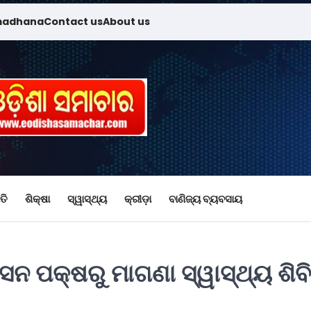
madhana
Contact us
About us
ତି
ଶିକ୍ଷା
ସ୍ୱାସ୍ଥ୍ୟ
କ୍ରୀଡ଼ା
ବାଣିଜ୍ୟ ବ୍ୟବସାୟ
ସନ ପକ୍ଷରୁ ମାଗଣା ସ୍ୱାସ୍ଥ୍ୟ ଶିବ