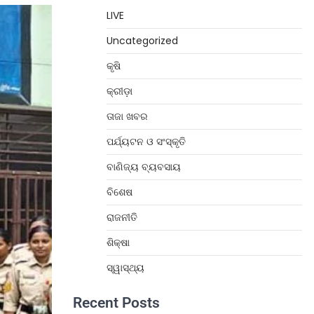
LIVE
Uncategorized
କୃଷି
କ୍ରୀଡ଼ା
ତାଜା ଖବର
ପର୍ଯ୍ୟଟନ ଓ ସଂସ୍କୃତି
ବାଣିଜ୍ୟ ବ୍ୟବସାୟ
ବିଶେଷ
ରାଜନୀତି
ଶିକ୍ଷା
ସ୍ୱାସ୍ଥ୍ୟ
Recent Posts