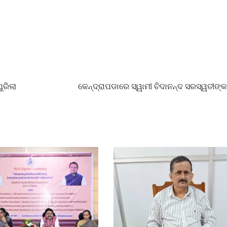
ୁରିଲା
କେନ୍ଦ୍ରାପଡାରେ ସ୍ୱାମୀ ଚିଦାନନ୍ଦ ସରସ୍ୱତୀଙ୍କ