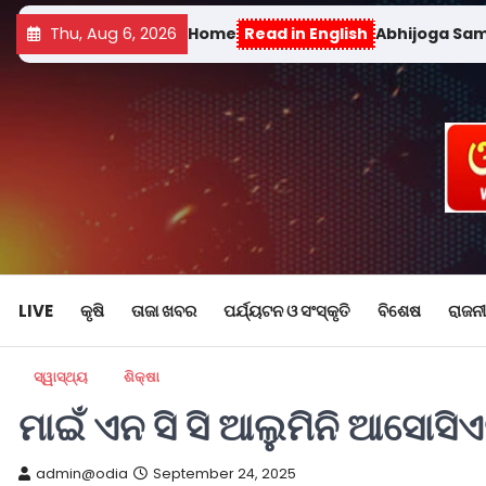
Thu, Aug 6, 2026
Home
Read in English
Abhijoga Sa
LIVE
କୃଷି
ତାଜା ଖବର
ପର୍ଯ୍ୟଟନ ଓ ସଂସ୍କୃତି
ବିଶେଷ
ରାଜନୀ
ସ୍ୱାସ୍ଥ୍ୟ
ଶିକ୍ଷା
ମାଇଁ ଏନ ସି ସି ଆଲୁମିନି ଆସୋସିଏ
admin@odia
September 24, 2025