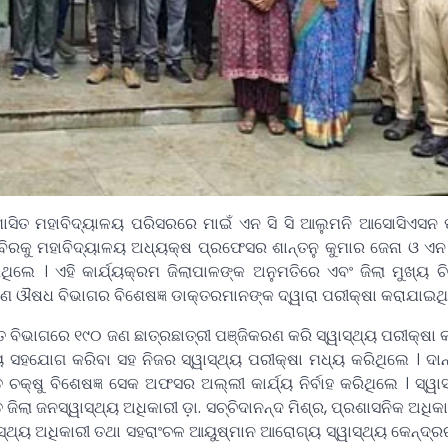
ଂଶାସିତ ମହାବିଦ୍ୟାଳୟ ପରିସରରେ ମାଇଁ ଏନ ସି ସି ଆଲୁମନି ଆସୋସିଏସନ
ବିରକୁ ମହାବିଦ୍ୟାଳୟ ଅଧ୍ୟକ୍ଷ ପ୍ରଫେସର ଶାନ୍ତନୁ କୁମାର ଜେନା ଓ ଏନ 
ଲେ । ଏହି କାର୍ଯ୍ୟକ୍ରମ ଜିଲାପାଳଙ୍କ ଅନୁମତିରେ ଏବଂ ଜିଲା ମୁଖ୍ୟ ଚ
ରଣ ଔଷଧ ବିଭାଗର ବିଶେଷଜ୍ଞ ଡାକ୍ତରମାନଙ୍କ ଦ୍ୱାରା ପରୀକ୍ଷା କରାଯାଇଥି
ବିଭାଗରେ ୧୯୦ ଜଣ ଛାତ୍ରଛାତ୍ରୀ ପଞ୍ଜିକରଣ କରି ସ୍ୱାସ୍ଥ୍ୟ ପରୀକ୍ଷା 
ୟ ସହଯୋଗ କରିବା ସହ ନିଜର ସ୍ୱାସ୍ଥ୍ୟ ପରୀକ୍ଷା ମଧ୍ୟ କରିଥିଲେ । ଦାନ
େ ଚକ୍ଷୁ ବିଶେଷଜ୍ଞ ସେକ ଅଫସର ଅଲ୍ଲୀ କାର୍ଯ୍ୟ ନିର୍ବାହ କରିଥିଲେ । ସ୍ୱା
ିଲା ଜନସ୍ୱାସ୍ଥ୍ୟ ଅଧିକାରୀ ଡ଼ା. ସଚ୍ଚିଦାନନ୍ଦ ମିଶ୍ର, ପ୍ରଶାସନିକ ଅଧିକ
୍ୱାସ୍ଥ୍ୟ ଅଧିକାରୀ ତଥା ସହରାଂଚଳ ଆୟୁଷ୍ମାନ ଆରୋଗ୍ୟ ସ୍ୱାସ୍ଥ୍ୟ କେନ୍ଦ୍