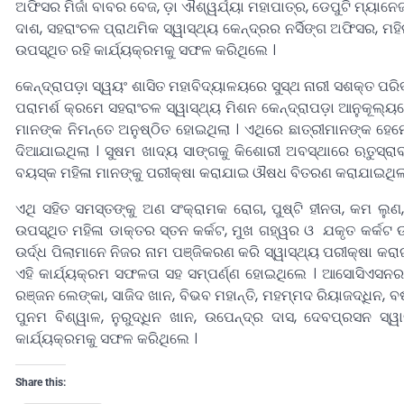
ଅଫିସର ମିର୍ଜା ବାବର ବେଜ, ଡ଼ା ଐଶ୍ୱର୍ଯ୍ୟା ମହାପାତ୍ର, ଡେପୁଟି ମ୍ୟାନ
ଦାଶ, ସହରାଂଚଳ ପ୍ରାଥମିକ ସ୍ୱାସ୍ଥ୍ୟ କେନ୍ଦ୍ରର ନର୍ସିଙ୍ଗ ଅଫିସର, ମହି
ଉପସ୍ଥିତ ରହି କାର୍ଯ୍ୟକ୍ରମକୁ ସଫଳ କରିଥିଲେ ।
କେନ୍ଦ୍ରାପଡ଼ା ସ୍ୱୟଂ ଶାସିତ ମହାବିଦ୍ୟାଳୟରେ ସୁସ୍ଥ ନାରୀ ସଶକ୍ତ ପର
ପରାମର୍ଶ କ୍ରମେ ସହରାଂଚଳ ସ୍ୱାସ୍ଥ୍ୟ ମିଶନ କେନ୍ଦ୍ରାପଡ଼ା ଆନୁକୂଲ୍ୟ
ମାନଙ୍କ ନିମନ୍ତେ ଅନୁଷ୍ଠିତ ହୋଇଥିଲା । ଏଥିରେ ଛାତ୍ରୀମାନଙ୍କ 
ଦିଆଯାଇଥିଲା । ସୁଷମ ଖାଦ୍ୟ ସାଙ୍ଗକୁ କିଶୋରୀ ଅବସ୍ଥାରେ ଋତୁସ୍ରା
ବୟସ୍କ ମହିଳା ମାନଙ୍କୁ ପରୀକ୍ଷା କରାଯାଇ ଔଷଧ ବିତରଣ କରାଯାଇଥିଲା
ଏଥି ସହିତ ସମସ୍ତଙ୍କୁ ଅଣ ସଂକ୍ରାମକ ରୋଗ, ପୁଷ୍ଟି ହୀନତା, କମ ଲୁ
ଉପସ୍ଥିତ ମହିଳା ଡାକ୍ତର ସ୍ତନ କର୍କଟ, ମୁଖ ଗହ୍ୱର ଓ ଯକୃତ କର୍କଟ 
ଉର୍ଦ୍ଧ ପିଲାମାନେ ନିଜର ନାମ ପଞ୍ଜିକରଣ କରି ସ୍ୱାସ୍ଥ୍ୟ ପରୀକ୍ଷା କ
ଏହି କାର୍ଯ୍ୟକ୍ରମ ସଫଳତା ସହ ସମ୍ପର୍ଣ୍ଣ ହୋଇଥିଲେ । ଆସୋସିଏସନର ସ
ରଞ୍ଜନ ଲେଙ୍କା, ସାଜିଦ ଖାନ, ବିଭବ ମହାନ୍ତି, ମହମ୍ମଦ ରିୟାଜଦ୍ଧିନ, ବର୍
ପୁନମ ବିଶ୍ୱାଳ, ନୁରୁଦ୍ଧିନ ଖାନ, ଉପେନ୍ଦ୍ର ଦାସ, ଦେବପ୍ରସନ ସ୍
କାର୍ଯ୍ୟକ୍ରମକୁ ସଫଳ କରିଥିଲେ ।
Share this: