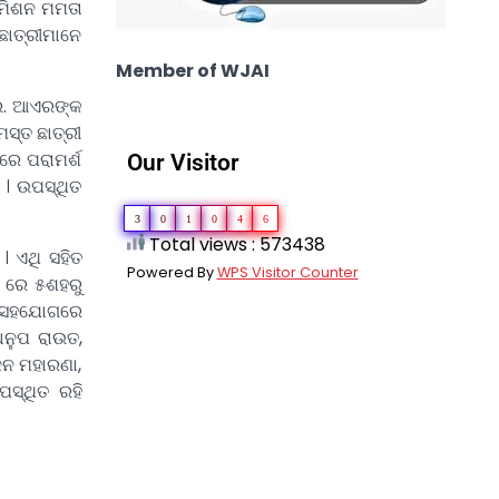
ୟ ମିଶନ ମମତା
 ଛାତ୍ରୀମାନେ
Member of WJAI
ଆର. ଆଏରଙ୍କ
ସ୍ତ ଛାତ୍ରୀ
ରେ ପରାମର୍ଶ
Our Visitor
 । ଉପସ୍ଥିତ
3
0
1
0
4
6
Total views : 573438
। ଏଥି ସହିତ
Powered By
WPS Visitor Counter
ର ରେ ୫ଶହରୁ
୍କ ସହଯୋଗରେ
ଅନୁପ ରାଉତ,
୍ଜନ ମହାରଣା,
ପସ୍ଥିତ ରହି