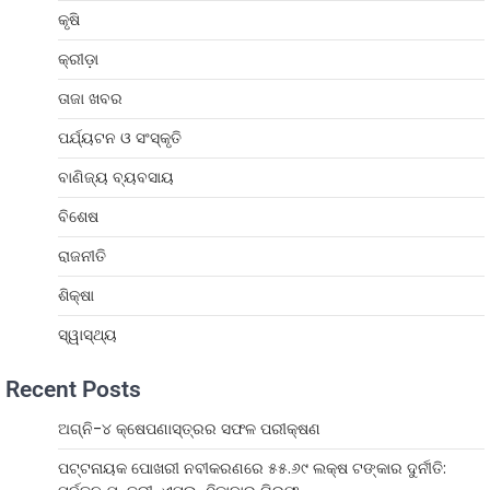
କୃଷି
କ୍ରୀଡ଼ା
ତାଜା ଖବର
ପର୍ଯ୍ୟଟନ ଓ ସଂସ୍କୃତି
ବାଣିଜ୍ୟ ବ୍ୟବସାୟ
ବିଶେଷ
ରାଜନୀତି
ଶିକ୍ଷା
ସ୍ୱାସ୍ଥ୍ୟ
Recent Posts
ଅଗ୍ନି-୪ କ୍ଷେପଣାସ୍ତ୍ରର ସଫଳ ପରୀକ୍ଷଣ
ପଟ୍ଟନାୟକ ପୋଖରୀ ନବୀକରଣରେ ୫୫.୬୯ ଲକ୍ଷ ଟଙ୍କାର ଦୁର୍ନୀତି: