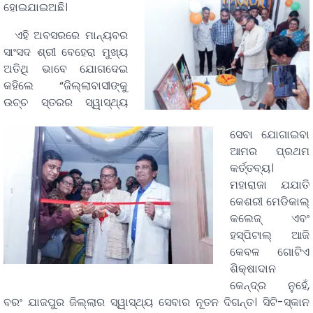
ହୋଇଯାଇଅଛି।
ଏହି ଅବସରରେ ମାନ୍ୟବର
ସାଂସଦ ଶ୍ରୀ ବେହେରା ମୁଖ୍ୟ
ଅତିଥି ଭାବେ ଯୋଗଦେଇ
କହିଲେ “ଜିଲ୍ଲାବାସୀଙ୍କୁ
ଉଚ୍ଚ ସ୍ତରର ସ୍ୱାସ୍ଥ୍ୟ
ସେବା ଯୋଗାଇବା
ଆମର ପ୍ରଥମ
କର୍ତ୍ତବ୍ୟ।
ମହାରାଜା ଯଯାତି
କେଶରୀ ମେଡିକାଲ୍
କଲେଜ୍ ଏବଂ
ହସ୍ପିଟାଲ୍ ଆଜି
କେବଳ ଗୋଟିଏ
ଶିକ୍ଷାଦାନ
କେନ୍ଦ୍ର ନୁହେଁ,
ବରଂ ଯାଜପୁର ଜିଲ୍ଲାର ସ୍ୱାସ୍ଥ୍ୟ ସେବାର ନୂତନ ଦିଗନ୍ତ। ସିଟି-ସ୍କାନ