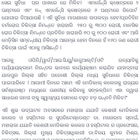
ସେଇ ସୁବିଧା ଘର ପାଖରେ ରେ ମିଳିବ। ଏମର୍ଜେନ୍ସି କ୍ଷେତ୍ରରେ ୨
ଘଣ୍ଟାରେ ଏବଂ ନନ୍ ଏମର୍ଜେନ୍ସି କ୍ଷେତ୍ରରେ ୬ ଘଣ୍ଟାରେ ରିପୋର୍ଟ
ଯୋଗାଇ ଦିଆଯାଉଛି । ଏହି ସୁବିଧା ମାଗଣାରେ ଉପଲବ୍ଧ ହେବ।ପ୍ରତିଦିନ
ଚର୍ମରୋଗ ଚିକିତ୍ସା ନିମନ୍ତେ ହାରାହାରି ୨୫୦ ରୁ ୩୦୦ ରୋଗୀ, ମାନସିକ
ରୋଗ ଚିକିତ୍ସା ନିମନ୍ତେ ପ୍ରତିଦିନ ହାରାହାରି ୭୦ ରୁ ୧୦୦ ରୋଗୀ ଏବଂ ଆଜି
ମେଡ଼ିସିନ ସମ୍ବନ୍ଧୀୟ ଚିକିତ୍ସା ଆରମ୍ଭ ହେବା ଦିନରେ ହିଁ ୧୬୦ ଜଣ ରୋଗୀ
ଚିକିତ୍ସା ପାଇଁ ଏଠାକୁ ଆସିଛନ୍ତି ।
ଆଗକୁ ଓପିଡି/ୱାର୍ଡ/ଆଇ.ସି.ୟୁ/କାଜୁଆଲ୍ଟି/ଓଟି ଇତ୍ୟାଦିକୁ
ପର୍ଯ୍ୟାୟକ୍ରମେ ନିରନ୍ତର ଭାବରେ କାର୍ଯ୍ୟକ୍ଷମ କରାଯିବ ଯାହାଦ୍ବାରା
ଯାଜପୁର ଜିଲ୍ଲା ସହିତ ପଡୋଶୀ ଜିଲ୍ଲା ମଧ୍ୟ ସୁବିଧାରେ ଚିକିତ୍ସା
ପାଇପାରିବେ । ଆଗାମୀ ଦିନରେ ଆମେ ଏହି ମେଡିକାଲ୍ କଲେଜକୁ ରାଜ୍ୟର
ସର୍ବଶ୍ରେଷ୍ଠ ମଧ୍ୟରେ ଗଣନୀୟ କରିବାକୁ ସଙ୍କଳ୍ପିତ। ଏହା ଦ୍ୱାରା
ସାଧାରଣ ଜନତା ଙ୍କୁ ସ୍ୱାସ୍ଥ୍ୟ ସେବାରେ ବହୁତ ବଡ଼ ଉନ୍ନତି ମିଳିବ।”
ଏହି ଶୁଭ ଉଦ୍ଘାଟନ ଅବସରରେ ମହାରାଜା ଯଯାତି କେଶରୀ ମେଡିକାଲ
କଲେଜ ଓ ହସ୍ପିଟାଲ ର ସୁପରିଟେଣ୍ଡେଣ୍ଟ ଡା. ମନୋରମା ସ୍ବାଇଁ,
ମହାରାଜା ଯଯାତି କେଶରୀ ମେଡିକାଲ କଲେଜ ଓ ହସ୍ପିଟାଲ ର ପ୍ରଫେସର,
ଚିକିତ୍ସକ, ଜିଲ୍ଲା ମୁଖ୍ୟ ଚିକିତ୍ସାଧିକାରୀ ଡା.ବିଜୟ କୁମାର ମିଶ୍ର,