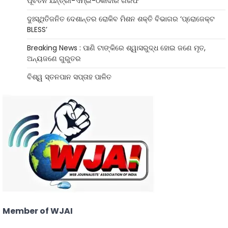
ପୂର୍ବତନ ଯନ୍ତ୍ରୀ-ଏମ୍‌ଇ-ଠିକାଦାର ଗିରଫ
ଦୁଃସ୍ଥିତିଜନିତ ଦେଶାନ୍ତର ରୋକିବ ମିଶନ ଶକ୍ତି ବିଭାଗର ‘ପ୍ରୋଜେକ୍ଟ
BLESS’
Breaking News : ପାଣି ଟାଙ୍କିରେ ଶ୍ୱାସରୁଦ୍ଧ ହୋଇ ଜଣେ ମୃତ,
ଅନ୍ୟଜଣେ ଗୁରୁତର
ବିଶ୍ୱ ସ୍ତନପାନ ସପ୍ତାହ ପାଳିତ
Member of WJAI