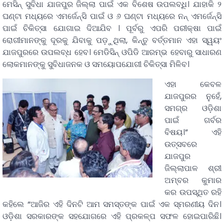
ମେସିନ୍ ସୁବିଧା ଯାଜପୁର ଜିଲ୍ଲା ପାଇଁ ଏକ ବିଶେଷ ଉପଲବ୍ଧି। ଯାହାକି ୨
ଘଣ୍ଟା ମଧ୍ୟରେ ଏମର୍ଜେନ୍ସି ପାଇଁ ଓ ୬ ଘଣ୍ଟା ମଧ୍ୟରେ ନନ୍ ଏମର୍ଜେନ୍ସି
ପାଇଁ ଚିକିତ୍ସା ଯୋଗାଇ ଦିଆଯିବ । ପୂର୍ବରୁ ଏପରି ପରୀକ୍ଷା ପାଇଁ
ରୋଗୀମାନଙ୍କୁ ଦୂରକୁ ଯିବାକୁ ପଡ଼ୁଥିଲା, କିନ୍ତୁ ବର୍ତ୍ତମାନ ଏହା ସ୍ୱୟଂ
ଯାଜପୁରରେ ଉପଲବ୍ଧ ହେବ। ମେଡିସିନ୍ ଓପିଡି ଆରମ୍ଭ ହେବାରୁ ସାଧାରଣ
ଲୋକମାନଙ୍କୁ ସୁବିଧାଜନକ ଓ ସମୟୋପଯୋଗୀ ଚିକିତ୍ସା ମିଳିବ।
ଏହା କେବଳ
ଯାଜପୁରର ନୁହେଁ,
ସମଗ୍ର ଓଡ଼ିଶା
ପାଇଁ ଗର୍ବର
ବିଷୟ।” ଏହି
ଉତ୍ସବରେ
ଯାଜପୁର
ଜିଲ୍ଲାପାଳ ଶ୍ରୀ
ଅମ୍ବର କୁମାର
କର ଉପସ୍ଥିତ ରହି
କହିଲେ “ଆଜିର ଏହି ଦିନଟି ଆମ ସମସ୍ତଙ୍କ ପାଇଁ ଏକ ସ୍ମରଣୀୟ ଦିନ।
ଓଡ଼ିଶା ସରକାରଙ୍କ ସହଯୋଗରେ ଏହି ପ୍ରକଳ୍ପ ସଫଳ ହୋଇପାରିଛି।