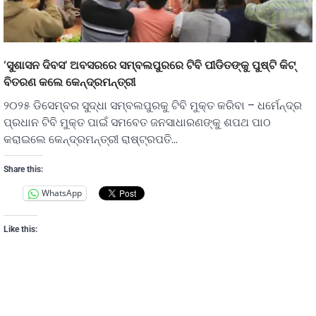
‘ସୁଶାସନ ଦିବସ’ ଅବସରରେ ସମ୍ବଲପୁରରେ ଟିବି ପୀଡିତଙ୍କୁ ପୁଷ୍ଟି କିଟ୍
ବିତରଣ କଲେ କେନ୍ଦ୍ରମନ୍ତ୍ରୀ
୨୦୨୫ ଡିସେମ୍ବର ସୁଦ୍ଧା ସମ୍ବଲପୁରକୁ ଟିବି ମୁକ୍ତ କରିବା – ଧର୍ମେନ୍ଦ୍ର
ପ୍ରଧାନ ଟିବି ମୁକ୍ତ ପାଇଁ ସମବେତ ଜନସାଧାରଣଙ୍କୁ ଶପଥ ପାଠ
କରାଇଲେ କେନ୍ଦ୍ରମନ୍ତ୍ରୀ ରାଷ୍ଟ୍ରପତି…
Share this:
WhatsApp
Like this: