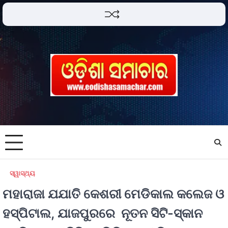
ସ୍ୱାସ୍ଥ୍ୟ
ମହାରାଜା ଯଯାତି କେଶରୀ ମେଡିକାଲ କଲେଜ ଓ
ହସ୍ପିଟାଲ, ଯାଜପୁରରେ ନୂତନ ସିଟି-ସ୍କାନ