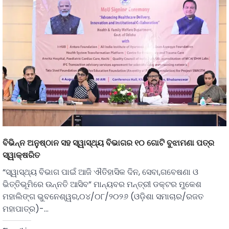
ବିଭିନ୍ନ ଅନୁଷ୍ଠାନ ସହ ସ୍ୱାସ୍ଥ୍ୟ ବିଭାଗର ୧୦ ଗୋଟି ବୁଝାମଣା ପତ୍ର
ସ୍ୱାକ୍ଷରିତ
“ସ୍ୱାସ୍ଥ୍ୟ ବିଭାଗ ପାଇଁ ଆଜି ଐତିହାସିକ ଦିନ, ସେବା,ଗବେଷଣା ଓ
ଭିତ୍ତିଭୂମିରେ ଉନ୍ନତି ଆସିବ” ମାନ୍ୟବର ମନ୍ତ୍ରୀ ଡକ୍ଟର ମୁକେଶ
ମହାଲିଙ୍ଗ ଭୁବନେଶ୍ୱର,୦୪/୦୮/୨୦୨୬ (ଓଡ଼ିଶା ସମାଚାର/ରଜତ
ମହାପାତ୍ର)-…