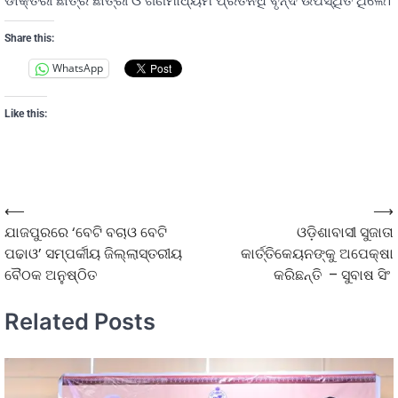
ଡାକ୍ତରୀ ଛାତ୍ର ଛାତ୍ରୀ ଓ ଗଣମାଧ୍ୟମ ପ୍ରତିନିଧି ବୃନ୍ଦ ଉପସ୍ଥିତ ଥିଲେ।
Share this:
WhatsApp
Like this:
⟵
⟶
ଯାଜପୁରରେ ‘ବେଟି ବଚାଓ ବେଟି
ଓଡ଼ିଶାବାସୀ ସୁଜାତା
ପଢାଓ’ ସମ୍ପର୍କୀୟ ଜିଲ୍ଲାସ୍ତରୀୟ
କାର୍ତ୍ତିକେୟନଙ୍କୁ ଅପେକ୍ଷା
ବୈଠକ ଅନୁଷ୍ଠିତ
କରିଛନ୍ତି – ସୁବାଷ ସିଂ
Related Posts