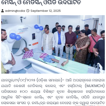
ମେସିନ୍ ଓ ମେଡିସିନ୍ ଓପିଡି ଉଦଘାଟିତ
admin@odia
September 12, 2025
ଯାଜପୁର,୧୨/୦୯/୨୦୨୫ (ଓଡ଼ିଶା ସମାଚାର)- ଆଜି ଅପରାହ୍ନରେ ମହାରାଜା
ଯଯାତି କେଶରୀ ମେଡିକାଲ୍ କଲେଜ୍ ଏବଂ ହସ୍ପିଟାଲ୍ (MJKMCH)
ପରିସରରେ ୫୦୦ ଶଯ୍ୟା ବିଶିଷ୍ଟ ନୂତନ ଶିକ୍ଷାଦାନ ହସ୍ପିଟାଲରେ
ଆଧୁନିକ ସିଟି-ସ୍କାନ ମେସିନ୍ ଏବଂ ନୂତନ ମେଡିସିନ୍ ଓପିଡି ଯାଜପୁର
ଲୋକସଭା ସାଂସଦ ଡ଼. ରବୀନ୍ଦ୍ର ନାରାୟଣ ବେହେରା ଙ୍କ ଦ୍ୱାରା ଉଦଘାଟିତ