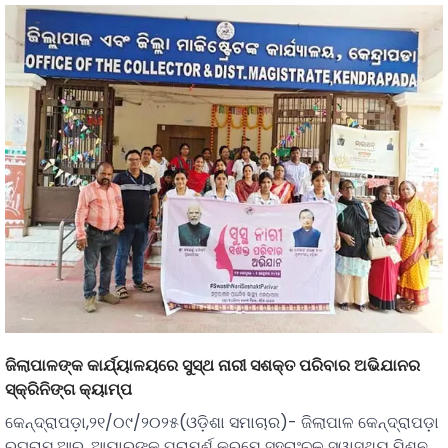
ଜିଲାପାଳଙ୍କ କାର୍ଯ୍ୟାଳୟରେ ସୁସ୍ଥ ନାରୀ ସଶକ୍ତ ପରିବାର ଅଭିଯାନର
ସ୍କ୍ରିନିଙ୍ଗ କ୍ୟାମ୍ପ
କେନ୍ଦ୍ରାପଡ଼ା,୨୧/୦୯/୨୦୨୫(ଓଡ଼ିଶା ସମାଚାର)- ଜିଲାପାଳ କେନ୍ଦ୍ରାପଡ଼ା
ରଘୁରାମ.ଆର. ଆୟାରଙ୍କ ପରାମର୍ଶ କ୍ରମେ ସହରାଂଚଳ ସ୍ୱାସ୍ଥ୍ୟ ମିଶନ