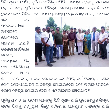
ସିଟି-ସ୍କାନ ମେସିନ୍ ସୁବିଧା,ମେଡିସିନ୍ ଓପିଡି ଆରମ୍ଭ ହେବାରୁ ସାଧାରଣ
ଲୋକମାନଙ୍କୁ ସୁବିଧାଜନକ ଚିକିତ୍ସା, ସମୟୋପଯୋଗୀ ପରାମର୍ଶ ଏବଂ
ତୁରନ୍ତ ସେବା ମିଳିବ।
ଏହା ଆମର ସ୍ୱାସ୍ଥ୍ୟ ବ୍ୟବସ୍ଥାକୁ ଆଗକୁ ନେବାରେ
ଏକ ବଡ଼
ପଦକ୍ଷେପ।ଏହି
ଅବସରରେ
ଯୋଗଦେଇ
ମହାରାଜା ଯଯାତି
କେଶରୀ ମେଡିକାଲ
କଲେଜ୍,
ଯାଜପୁରର ଡିନ୍
ତଥା ପ୍ରିନ୍ସିପାଲ୍
କହିଲେ ଆଜିର
୫୦୦ ବେଡ୍ ର ନୂଆ ଟିଚିଂ ହସ୍ପିଟାଲ ରେ ଓପିଡି, ଚର୍ମ ବିଭାଗ, ମାନସିକ
ରୋଗ ସମ୍ବନ୍ଧୀୟ ବିଭାଗ ଚିକିତ୍ସା ଯୋଗାଇଦେବା ସହିତ ଓ ଆଜି ମେଡ଼ିସିନ
ବିଭାଗ ଚିକିତ୍ସା ଯୋଗାଇ ଦେବା ମଧ୍ୟ ଆରମ୍ଭ ହୋଇଯାଇଛି ।
ପୂର୍ବରୁ ଆମ ଭାଇ-ଭଉଣୀ ମାନଙ୍କୁ ସି.ଟି ସ୍କାନ ପାଇଁ ଭୁବନେଶ୍ୱର କିମ୍ବା
କଟକ ଯିବାକୁ ପଡ଼ୁଥିଲା। କିନ୍ତୁ ବର୍ତ୍ତମାନ, ଯାଜପୁରର ଲୋକଙ୍କ ପାଇଁ