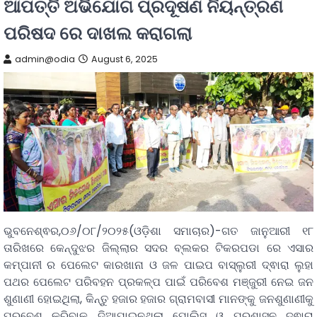
ଆପତ୍ତି ଅଭିଯୋଗ ପ୍ରଦୂଷଣ ନିୟନ୍ତ୍ରଣ
ପରିଷଦ ରେ ଦାଖଲ କରାଗଲା
admin@odia
August 6, 2025
ଭୁବନେଶ୍ଵର,୦୬/୦୮/୨୦୨୫(ଓଡ଼ିଶା ସମାଚାର)-ଗତ ଜାନୁଆରୀ ୧୮
ତାରିଖରେ କେନ୍ଦୁଝର ଜିଲ୍ଲାର ସଦର ବ୍ଲକର ଟିକରପଡା ରେ ଏସାର
କମ୍ପାନୀ ର ପେଲେଟ କାରଖାନା ଓ ଜଳ ପାଇପ ବାସ୍ଲୁରୀ ଦ୍ଵାରା ଲୁହା
ପଥର ପେଲେଟ ପରିବହନ ପ୍ରକଳ୍ପ ପାଇଁ ପରିବେଶ ମଞ୍ଜୁରୀ ନେଇ ଜନ
ଶୁଣାଣୀ ହୋଇଥିଲା, କିନ୍ତୁ ହଜାର ହଜାର ଗ୍ରାମବାସୀ ମାନଙ୍କୁ ଜନଶୁଣାଣୀକୁ
ପ୍ରବେଶ କରିବାକୁ ଦିଆଯାଇନଥିଲା ପୋଲିସ ଓ ପ୍ରଶାସନ ଦ୍ଵାରା