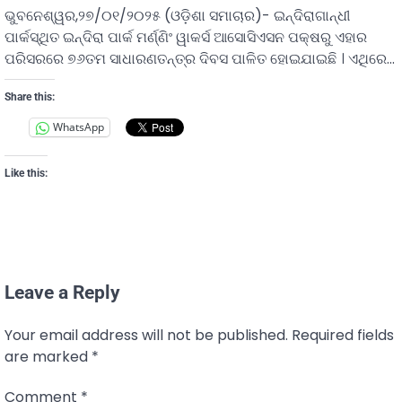
ଭୁବନେଶ୍ୱର,୨୭/୦୧/୨୦୨୫ (ଓଡ଼ିଶା ସମାଚାର)- ଇନ୍ଦିରାଗାନ୍ଧୀ
ପାର୍କସ୍ଥିତ ଇନ୍ଦିରା ପାର୍କ ମର୍ଣ୍ଣିଂ ୱାକର୍ସ ଆସୋସିଏସନ ପକ୍ଷରୁ ଏହାର
ପରିସରରେ ୭୬ତମ ସାଧାରଣତନ୍ତ୍ର ଦିବସ ପାଳିତ ହୋଇଯାଇଛି । ଏଥିରେ…
Share this:
WhatsApp
Like this:
Leave a Reply
Your email address will not be published.
Required fields
are marked
*
Comment
*