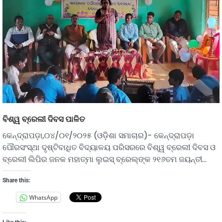
ବିଶ୍ୱ ବ୍ରେଲୀ ଦିବସ ପାଳିତ
କେନ୍ଦ୍ରାପଡ଼ା,୦୪/୦୧/୨୦୨୫ (ଓଡ଼ିଶା ସମାଚାର)- କେନ୍ଦ୍ରାପଡ଼ା
ପୌରସଂସ୍ଥା ଦୃଷ୍ଟିବାଧିତ ବିଦ୍ୟାଳୟ ପରିସରରେ ବିଶ୍ୱ ବ୍ରେଲୀ ଦିବସ ଓ
ବ୍ରେଲୀ ଲିପିର ଜନକ ମହାତ୍ମା ଲୁଇସ୍ ବ୍ରେଲ୍ଙ୍କ ୨୧୬ତମ ଜୟନ୍ତୀ…
Share this:
WhatsApp