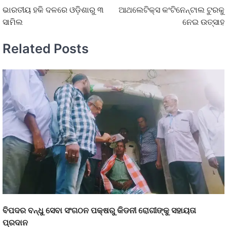
ଭାରତୀୟ ହକି ଦଳରେ ଓଡ଼ିଶାରୁ ୩
ଆଥଲେଟିକ୍ସ କଂଟିନେନ୍ଟାଲ ଟୁରକୁ
ସାମିଲ
ନେଇ ଉତ୍ସାହ
Related Posts
ବିପଦର ବନ୍ଧୁ ସେବା ସଂଗଠନ ପକ୍ଷରୁ କିଡନୀ ରୋଗୀଙ୍କୁ ସହାୟତା
ପ୍ରଦାନ