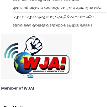
ସ୍ଵଭାବ କବି ଗଙ୍ଗାଧର ମେହେରଙ୍କ ଜୟନ୍ତୀରେ ଶ୍ରଦ୍ଧାସୁମନ ଅର୍ପଣ
ଇଫୁନା ଓ ଉଫୁନା ପକ୍ଷରୁ ଅଗଷ୍ଟ କ୍ରାନ୍ତି ଦିବସ -୨୦୨୬ ପାଳିତ
ରୋଟାରି କ୍ଲବ ଭୁବନେଶ୍ବର ମେଟ୍ରୋଙ୍କ ଅଧିଷ୍ଠାନ ଉତ୍ସବ ।
Member of WJAI