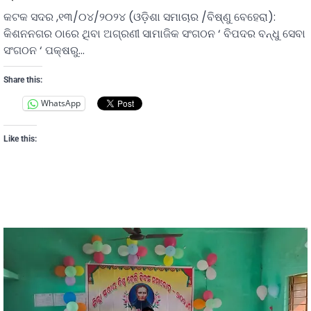
କଟକ ସଦର ,୧୩/୦୪/୨୦୨୪ (ଓଡ଼ିଶା ସମାଚାର /ବିଷ୍ଣୁ ବେହେରା):
କିଶନନଗର ଠାରେ ଥିବା ଅଗ୍ରଣୀ ସାମାଜିକ ସଂଗଠନ ‘ ବିପଦର ବନ୍ଧୁ ସେବା
ସଂଗଠନ ‘ ପକ୍ଷରୁ…
Share this:
WhatsApp
Like this: