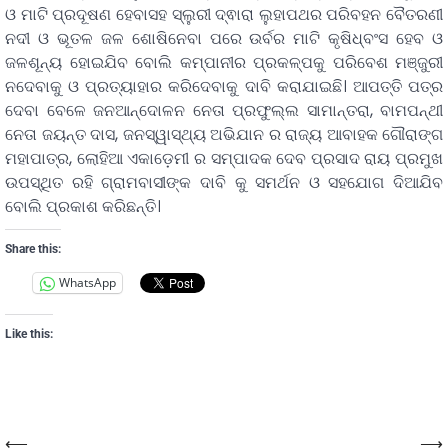
ଓ ମାଟି ପ୍ରଦୂଷଣ ହେବାସହ ସ୍ଲୁରୀ ଦ୍ଵାରା ଲୁହାପଥର ପରିବହନ ବୈତରଣୀ
ନଦୀ ଓ ଭୂତଳ ଜଳ ଶୋଷିନେବା ପରେ ଉର୍ବର ମାଟି କୃଷିଧ୍ବଂସ ହେବ ଓ
ଜଳଶୂନ୍ୟ ହୋଇଯିବ ବୋଲି କମ୍ପାନୀର ପ୍ରକଳ୍ପକୁ ପରିବେଶ ମଞ୍ଜୁରୀ
ନଦେବାକୁ ଓ ପ୍ରତ୍ୟାହାର କରିଦେବାକୁ ଦାବି କରାଯାଇଛି। ଆପତ୍ତି ପତ୍ର
ଦେବା ବେଳେ ଜନଆନ୍ଦୋଳନ ନେତା ପ୍ରଫୁଲ୍ଲ ସାମାନ୍ତରା, ବାମପନ୍ଥୀ
ନେତା ଜୟନ୍ତ ଦାସ, ଜନସ୍ୱାସ୍ଥ୍ୟ ଅଭିଯାନ ର ରାଜ୍ୟ ଆବାହକ ଗୌରାଙ୍ଗ
ମହାପାତ୍ର, ଲୋହିଆ ଏକାଡ଼େମୀ ର ସମ୍ପାଦକ ଦେବ ପ୍ରସାଦ ରାୟ ପ୍ରମୁଖ
ଉପସ୍ଥିତ ରହି ଗ୍ରାମବାସୀଙ୍କ ଦାବି କୁ ସମର୍ଥନ ଓ ସହଯୋଗ ଦିଆଯିବ
ବୋଲି ପ୍ରକାଶ କରିଛନ୍ତି।
Share this:
WhatsApp
Like this:
⟵
⟶