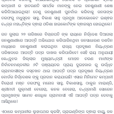
କମ୍ପାନୀ ର ହାତଗଣତି ସମର୍ଥକ ମାନଙ୍କୁ ନେଇ ଜନଶୁଣାଣୀ ଶେଷ
କରିଦିଆଯାଇଥିଲା। ତେଣୁ ଜନଶୁଣାଣୀ ପୁନର୍ବାର କରିବାକୁ ଜନତାଙ୍କ
ତରଫରୁ ମଧୁସୂଦନ ସାହୁ, ବିକାଶ ସାହୁ ପ୍ରମୁଖ ଆଡଭୋକେଟ ଇଶ୍ଵର
ଚନ୍ଦ୍ର ମହାନ୍ତିଙ୍କ ଦ୍ଵାରା ଓଡିଶା ହାଇକୋର୍ଟଙ୍କ ଦ୍ଵାରସ୍ଥ ହୋଇଥିଲେ।
ଗତ ଜୁଲାଇ ୨୭ ତାରିଖରେ ବିଚାରପତି ଙ୍କ ରାୟରେ ନିର୍ଦ୍ଦେଶ ଦିଆଗଲା
ଜନଶୁଣାଣୀରେ ଆପତ୍ତି ଅଭିଯୋଗ କରିପାରିନଥିବା ଜନସାଧାରଣ ଦଶଦିନ
ମଧ୍ୟରେ ଜନଶୁଣାଣୀ କରାଇଥିବା ରାଜ୍ୟ ପ୍ରଦୂଷଣ ନିୟନ୍ତ୍ରଣ
ପରିଷଦରେ ଆପତ୍ତି ପତ୍ର ଦାଖଲ କରିପାରିବେ। ସେହି ରାୟ ଅନୁଯାୟୀ
କେନ୍ଦୁଝର ଜିଲ୍ଲାର ମୁଖ୍ୟମନ୍ତ୍ରୀ ମୋହନ ଚରଣ ମାଝୀଙ୍କ
ନିର୍ବାଚନମଣ୍ଡଳୀର ୬ଟି ପଞ୍ଚାୟତର ପ୍ରାୟ ଦୁଇହଜାର ରୁ ଉର୍ଦ୍ଧ୍ବ
ଗ୍ରାମବାସୀଙ୍କ ଦସ୍ତଖତ ଥାଇ ଆପତ୍ତି ପତ୍ର ପ୍ରଦୂଷଣ ନିୟନ୍ତ୍ରଣ
ବୋର୍ଡର ନିର୍ଦ୍ଦେଶକ ଙ୍କୁ ପ୍ରଦାନ କରାଯାଇଛି। ଏସାର ମିନିମେଟ କମ୍ପାନୀ
ବିରୋଧୀ ମଞ୍ଚ ତରଫରୁ ମନୋଜ ସାହୁ, ବିକାଶସାହୁ, ଠାକୁର ମାରାଣ୍ଡି,
ଶ୍ରୀମତୀ ରୁକ୍ମଣୀ ବେହେରା, କନକ ବେହେରା, ଚନ୍ଦ୍ରମଣି ସୋରେନ
ପ୍ରମୁଖଙ୍କ ସମେତ ଶତାଧିକ ଗ୍ରାମବାସୀ ଏହି ଆପତ୍ତି ପତ୍ର ଦେବାକୁ
ଆସିଥିଲେ।
ଏଠାରେ କମ୍ପାନୀର ଲୁହାପଥର କ୍ରସିଂ, ଗ୍ରାଇଣ୍ଡିଙ୍ଗ ଦ୍ଵାରା ବାୟୁ, ଜଳ