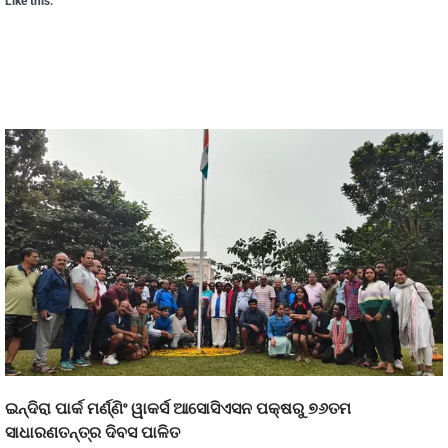
Like this:
ଇନ୍ଦିରା ପାର୍କ ମର୍ଣ୍ଣିଂ ୱାକର୍ସ ଆସୋସିଏସନ ପକ୍ଷରୁ ୭୬ତମ
ସାଧାରଣତନ୍ତ୍ର ଦିବସ ପାଳିତ