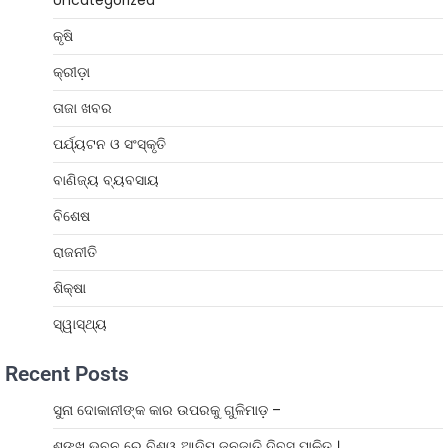
Uncategorized
କୃଷି
କ୍ରୀଡ଼ା
ତାଜା ଖବର
ପର୍ଯ୍ୟଟନ ଓ ସଂସ୍କୃତି
ବାଣିଜ୍ୟ ବ୍ୟବସାୟ
ବିଶେଷ
ରାଜନୀତି
ଶିକ୍ଷା
ସ୍ୱାସ୍ଥ୍ୟ
Recent Posts
ସୁନା ଦୋକାନୀଙ୍କ କାର ଉପରକୁ ଗୁଳିମାଡ଼ –
ଶଙ୍ଖ ଭବନ ରେ ବିଶ୍ୱ ଆଦିମ ଜନଜାତି ଦିବସ ପାଳିତ ।