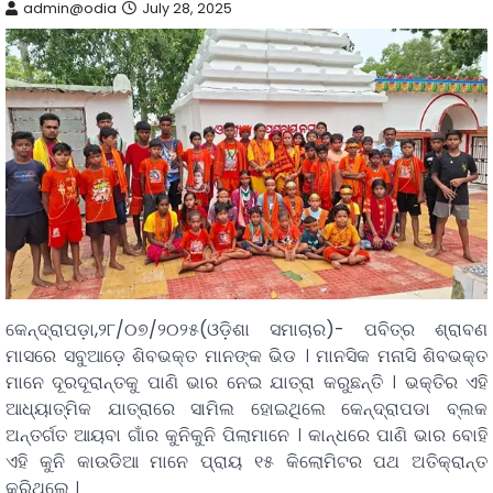
admin@odia
July 28, 2025
କେନ୍ଦ୍ରାପଡ଼ା,୨୮/୦୭/୨୦୨୫(ଓଡ଼ିଶା ସମାଚାର)- ପବିତ୍ର ଶ୍ରାବଣ
ମାସରେ ସବୁଆଡ଼େ ଶିବଭକ୍ତ ମାନଙ୍କ ଭିଡ । ମାନସିକ ମନାସି ଶିବଭକ୍ତ
ମାନେ ଦୂରଦୂରାନ୍ତକୁ ପାଣି ଭାର ନେଇ ଯାତ୍ରା କରୁଛନ୍ତି । ଭକ୍ତିର ଏହି
ଆଧ୍ୟାତ୍ମିକ ଯାତ୍ରାରେ ସାମିଲ ହୋଇଥିଲେ କେନ୍ଦ୍ରାପଡା ବ୍ଲକ
ଅନ୍ତର୍ଗତ ଆୟବା ଗାଁର କୁନିକୁନି ପିଲାମାନେ । କାନ୍ଧରେ ପାଣି ଭାର ବୋହି
ଏହି କୁନି କାଉଡିଆ ମାନେ ପ୍ରାୟ ୧୫ କିଲୋମିଟର ପଥ ଅତିକ୍ରାନ୍ତ
କରିଥିଲେ ।