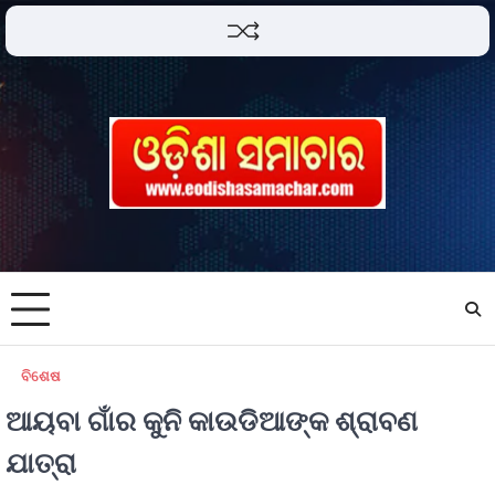
ବିଶେଷ
ଆୟବା ଗାଁର କୁନି କାଉଡିଆଙ୍କ ଶ୍ରାବଣ
ଯାତ୍ରା