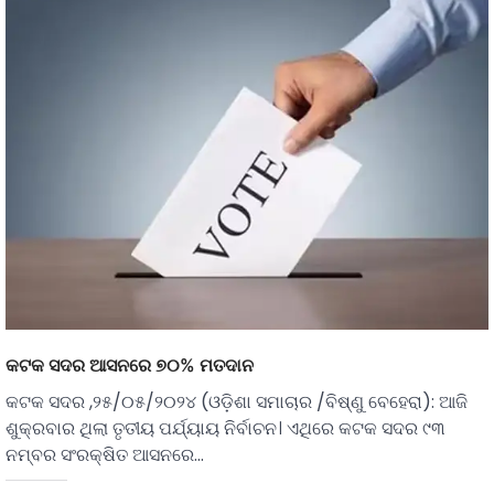
କଟକ ସଦର ଆସନରେ ୭୦% ମତଦାନ
କଟକ ସଦର ,୨୫/୦୫/୨୦୨୪ (ଓଡ଼ିଶା ସମାଚାର /ବିଷ୍ଣୁ ବେହେରା): ଆଜି
ଶୁକ୍ରବାର ଥିଲା ତୃତୀୟ ପର୍ଯ୍ୟାୟ ନିର୍ବାଚନ। ଏଥିରେ କଟକ ସଦର ୯୩
ନମ୍ବର ସଂରକ୍ଷିତ ଆସନରେ…