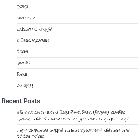
କ୍ରୀଡ଼ା
ତାଜା ଖବର
ପର୍ଯ୍ୟଟନ ଓ ସଂସ୍କୃତି
ବାଣିଜ୍ୟ ବ୍ୟବସାୟ
ବିଶେଷ
ରାଜନୀତି
ଶିକ୍ଷା
ସ୍ୱାସ୍ଥ୍ୟ
Recent Posts
ନଭି ମୁମ୍ବାଇରେ ସହର ଓ ଶିଳ୍ପ ବିକାଶ ନିଗମ (ସିଡ୍‌କୋ) ଆବାସିକ
ପ୍ରକଳ୍ପ ପରିଦର୍ଶନ କଲେ ଓଡ଼ିଶାର ଗୃହ ଓ ନଗର ଉନ୍ନୟନ ମନ୍ତ୍ରୀ
ଜିଲ୍ଲା ଅଦାଲତରେ ଦେୱାନୀ ମାମଲାର ପ୍ରଭାବଶାଳୀ ପରିଚାଳନା ନେଇ
ଦିନିକିଆ କର୍ମଶାଳା