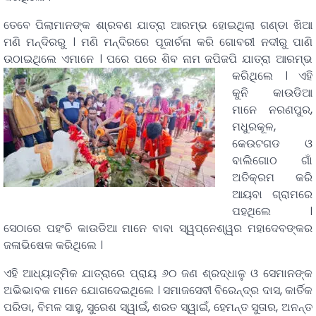
ତେବେ ପିଲାମାନଙ୍କ ଶା୍ରବଣ ଯାତ୍ରା ଆରମ୍ଭ ହୋଇଥିଲା ଗଣ୍ଡା ଖିଆ
ମଣି ମନ୍ଦିରରୁ । ମଣି ମନ୍ଦିରରେ ପୂଜାର୍ଚନା କରି ଗୋବରୀ ନଦୀରୁ ପାଣି
ଉଠାଇଥିଲେ ଏମାନେ ।
ପରେ ପରେ ଶିବ ନାମ ଜପିଜପି ଯାତ୍ରା ଆରମ୍ଭ
କରିଥିଲେ । ଏହି
କୁନି କାଉଡିଆ
ମାନେ ନରଣପୁର,
ମଧୁରକୂଳ,
କେଉଟଗଡ ଓ
ବାଲିଗୋଠ ଗାଁ
ଅତିକ୍ରମ କରି
ଆୟବା ଗ୍ରାମରେ
ପହଥିଲେ ।
ସେଠାରେ ପହଂଚି କାଉଡିଆ ମାନେ ବାବା ସ୍ୱପ୍ନେଶ୍ୱର ମହାଦେବଙ୍କର
ଜଳାଭିଷେକ କରିଥିଲେ ।
ଏହି ଆଧ୍ୟାତ୍ମିକ ଯାତ୍ରାରେ ପ୍ରାୟ ୬୦ ଜଣ ଶ୍ରଦ୍ଧାଳୁ ଓ ସେମାନଙ୍କ
ଅଭିଭାବକ ମାନେ ଯୋଗଦେଇଥିଲେ । ସମାଜସେବୀ ବିରେନ୍ଦ୍ର ଦାସ, କାର୍ତିକ
ପରିଡା, ବିମଳ ସାହୁ, ସୁରେଶ ସ୍ୱାଇଁ, ଶରତ ସ୍ୱାଇଁ, ହେମନ୍ତ ସୁତାର, ଅନନ୍ତ