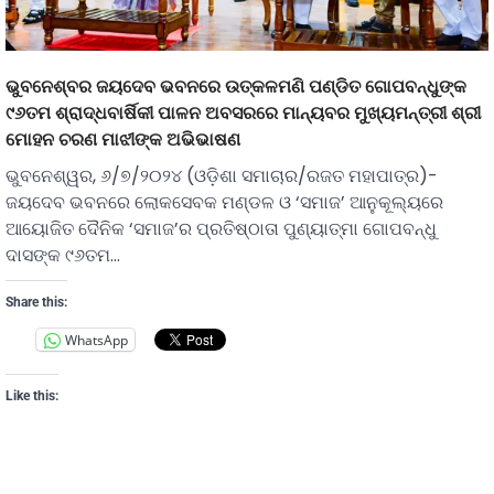
ଭୁବନେଶ୍ବର ଜୟଦେବ ଭବନରେ ଉତ୍କଳମଣି ପଣ୍ଡିତ ଗୋପବନ୍ଧୁଙ୍କ
୯୬ତମ ଶ୍ରାଦ୍ଧବାର୍ଷିକୀ ପାଳନ ଅବସରରେ ମାନ୍ୟବର ମୁଖ୍ୟମନ୍ତ୍ରୀ ଶ୍ରୀ
ମୋହନ ଚରଣ ମାଝୀଙ୍କ ଅଭିଭାଷଣ
ଭୁବନେଶ୍ୱର, ୬/୭/୨୦୨୪ (ଓଡ଼ିଶା ସମାଚାର/ରଜତ ମହାପାତ୍ର)-
ଜୟଦେବ ଭବନରେ ଲୋକସେବକ ମଣ୍ଡଳ ଓ ‘ସମାଜ’ ଆନୁକୂଲ୍ୟରେ
ଆୟୋଜିତ ଦୈନିକ ‘ସମାଜ’ର ପ୍ରତିଷ୍ଠାତା ପୁଣ୍ୟାତ୍ମା ଗୋପବନ୍ଧୁ
ଦାସଙ୍କ ୯୬ତମ…
Share this:
WhatsApp
Like this: