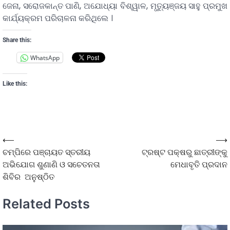
ଜେନା, ସରୋଜକାନ୍ତ ପାଣି, ଅଯୋଧ୍ୟା ବିଶ୍ୱାଳ, ମୃତ୍ୟୁଞ୍ଜୟ ସାହୁ ପ୍ରମୁଖ
କାର୍ଯ୍ୟକ୍ରମ ପରିଚାଳନା କରିଥିଲେ ।
Share this:
WhatsApp
Like this:
⟵
⟶
ଚମ୍ପିରେ ପଞ୍ଚାୟତ ସ୍ତରୀୟ
ଟ୍ରଷ୍ଟ ପକ୍ଷରୁ ଛାତ୍ରୀଙ୍କୁ
ଅଭିଯୋଗ ଶୁଣାଣି ଓ ସଚେତନତା
ମେଧାବୃତି ପ୍ରଦାନ
ଶିବିର ଅନୁଷ୍ଠିତ
Related Posts