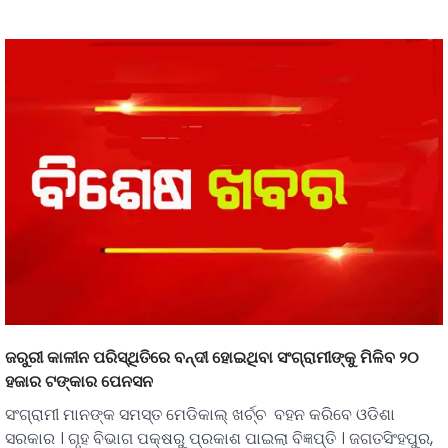
ଜରୁରୀ କାଳୀନ ପରିସ୍ଥିତିରେ ବନ୍ଦୀ ହୋଇଥିବା ସଂଗ୍ରାମୀଙ୍କୁ ମିଳିବ ୨୦
ହଜାର ଟଙ୍କାର ପେନସନ
ସଂଗ୍ରାମୀ ମାନଙ୍କ ସମସ୍ତ ମେଡିକାଲ୍ ଖର୍ଚ୍ଚ ବହନ କରିବେ ଓଡିଶା
ସରକାର । ଗୃହ ବିଭାଗ ପକ୍ଷରୁ ପ୍ରକାଶ ପାଇଲା ବିଜ୍ଞପ୍ତି । ଜଗତସିଂହପୁର,