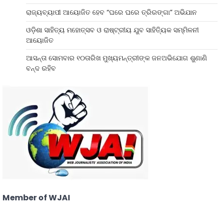
ରାଜ୍ୟବ୍ୟାପୀ ଆୟୋଜିତ ହେବ “ଘରେ ଘରେ ତ୍ରିରଙ୍ଗା” ଅଭିଯାନ
ଓଡ଼ିଶା ସାହିତ୍ୟ ମହୋତ୍ସବ ଓ ରାଷ୍ଟ୍ରୀୟ ଯୁବ ସାହିତ୍ୟିକ ସମ୍ମିଳନୀ
ଆୟୋଜିତ
ଆସନ୍ତା ସୋମବାର ୧୦ତାରିଖ ମୁଖ୍ୟମନ୍ତ୍ରୀଙ୍କ ଜନଅଭିଯୋଗ ଶୁଣାଣି
ବନ୍ଦ ରହିବ
Member of WJAI