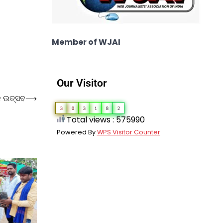
Member of WJAI
Our Visitor
କ ଉତ୍ସବ
⟶
3
0
3
1
8
2
Total views : 575990
Powered By
WPS Visitor Counter