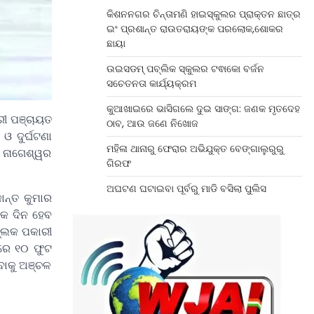
କିଶନନଗର ଚିନ୍ତାମଣି ହାଇସ୍କୁଲର ପ୍ରାକ୍ତନ ଛାତ୍ର
ଇଂ ପ୍ରଶାନ୍ତ ରାଉତରାୟଙ୍କ ପରଲୋକ,ଶୋକର
ଛାୟା
ଉଇସଡମ୍ ପବ୍ଲିକ ସ୍କୁଲର ଟଵାକୋ ବର୍ଜନ
ସଚେତନତା କାର୍ଯ୍ୟକ୍ରମ
କୁଆଖାଇରେ ଭାସିଗଲେ ଦୁଇ ସାଙ୍ଗ: ଜଣକ ମୃତଦେହ
ରୀ ପଞ୍ଚାୟତ
ଠାବ, ଆଉ ଜଣେ ନିଖୋଜ
ଓ ଦୁର୍ଘଟଣା
ମହିଳା ଥାନାରୁ ଫେରାର ଅଭିଯୁକ୍ତ ବେଙ୍ଗାଲୁରୁରୁ
ର ନାଗେଶ୍ୱର
ଗିରଫ
ଅଘଟଣ ଘଟାଇବା ପୂର୍ବରୁ ମାଡି ବସିଲା ପୁଲିସ
ାନ୍ତ କୁମାର
ଧିକ ଦିନ ହେବ
ବ୍ଲକ ପକାରୀ
ୀରେ ୧୦ ଫୁଟ
ିବାକୁ ଅଞ୍ଚଳ