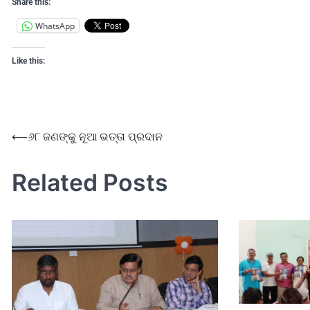
Share this:
WhatsApp
Like this:
⟵
୬୮ ଜଣଙ୍କୁ ନୂଆ ଭତ୍ତା ପ୍ରଦାନ
Related Posts