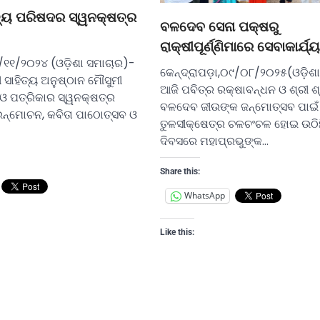
ତ୍ୟ ପରିଷଦର ସ୍ୱନକ୍ଷତ୍ର
ବଳଦେବ ସେନା ପକ୍ଷରୁ
ରାକ୍ଷୀପୂର୍ଣ୍ଣିମାରେ ସେବାକାର୍ଯ୍ୟ
୨/୧୧/୨୦୨୪ (ଓଡ଼ିଶା ସମାଚାର)-
କେନ୍ଦ୍ରାପଡ଼ା,୦୯/୦୮/୨୦୨୫(ଓଡ଼ିଶା
 ସାହିତ୍ୟ ଅନୁଷ୍ଠାନ ମୌସୁମୀ
ଆଜି ପବିତ୍ର ରକ୍ଷାବନ୍ଧନ ଓ ଶ୍ରୀ ଶ୍
 ଓ ପତ୍ରିକାର ସ୍ୱନକ୍ଷତ୍ର
ବଳଦେବ ଜୀଉଙ୍କ ଜନ୍ମୋତ୍ସବ ପାଇଁ
 ଉନ୍ମୋଚନ, କବିତା ପାଠୋତ୍ସବ ଓ
ତୁଳସୀକ୍ଷେତ୍ର ଚଳଚଂଚଳ ହୋଇ ଉଠିଛି
ଦିବସରେ ମହାପ୍ରଭୁଙ୍କ…
Share this:
WhatsApp
Like this: