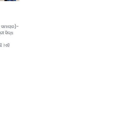
 ସମାଚାର)-
ରୀ ସିଦ୍ଧ
 ।ଏହି