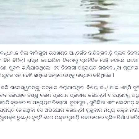
କନ୍ଧମାଳ ଜିଲା ବାଲିଗୁଡା ଉପଖଣ୍ଡ ଅନ୍ତର୍ଗତ ଦାରିଙ୍ଗବାଡ଼ି ବ୍ଲକ ତିଲୋ
ିନ ବିତିଲା। ରାସ୍ତା ଧୋଇଯିବା ଦିନଠାରୁ ପ୍ରତିଦିନ ସେହି ନଦୀରେ ଘଟଣା 
େ ଜଣେ ଯୁବକ ଭାସିଯାଉଥିଲେ। ସେ ତିଲୋରୀ ପଞ୍ଚାୟତ ଗଇସବାନ୍ଦା ଗ୍ରାମ
ି ଯୁବକ ଏହା ଦେଖି ସଙ୍ଗେ ସଙ୍ଗେ ତାଙ୍କୁ ଉଦ୍ଧାର କରିଥିଲେ ।
କରି ନାଗେଶ୍ୱରଙ୍କୁ ଉଦ୍ଧାର କରାଯାଇଥିବା ବିଷୟ କନ୍ଧମାଳ ଏମ୍‌ପି ସୁକ
ୂର୍ବତନ ସରପଞ୍ଚ ବିଷ୍ଣୁ ଚରଣ ପ୍ରଧାନ ପ୍ରକାଶ କରିଛନ୍ତି। ୧ ସପ୍ତାହରୁ ଅ
୍ଗବାଡି ବ୍ଲକର ୩ ପଞ୍ଚାୟତ ତିଲୋରୀ ବୁଡ଼ାଗୁଡା, ଗୁମିକିଆ ଏବଂ କୋଟଗଡ଼ 
ାଧାପ୍ରାପ୍ତ ହୋଇଥିବା ସେ ଅଭିଯୋଗ କରିଛନ୍ତି। ଗୁରୁବାର ମଧ୍ୟ ଉକ୍ତ ନଦ
୍ତୃପକ୍ଷ ତୁରନ୍ତ ଦୃଷ୍ଟି ଦେଇ ଉକ୍ତ ଗୁମାଡ଼ି ନଦୀ ଉପରେ ବ୍ରିଜ ନିର୍ମାଣ କର