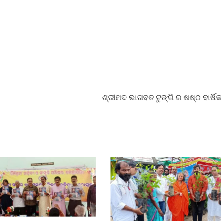
ଶ୍ରୀମଦ ଭାଗବତ ଟୁଙ୍ଗି ର ଷଷ୍ଠ ବାର୍ଷି