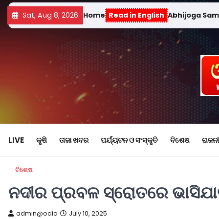
Sat, Aug 8, 2026
Home
Read in English
Abhijoga Sa
LIVE
କୃଷି
ତାଜା ଖବର
ପର୍ଯ୍ୟଟନ ଓ ସଂସ୍କୃତି
ବିଶେଷ
ରାଜନୀ
ବିଶେଷ
ନଦୀର ପ୍ରବଳ ସ୍ରୋତରେ ଭାସିଯା
admin@odia
July 10, 2025