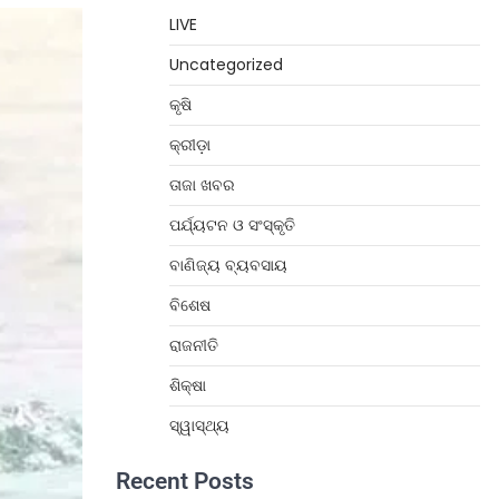
LIVE
Uncategorized
କୃଷି
କ୍ରୀଡ଼ା
ତାଜା ଖବର
ପର୍ଯ୍ୟଟନ ଓ ସଂସ୍କୃତି
ବାଣିଜ୍ୟ ବ୍ୟବସାୟ
ବିଶେଷ
ରାଜନୀତି
ଶିକ୍ଷା
ସ୍ୱାସ୍ଥ୍ୟ
Recent Posts