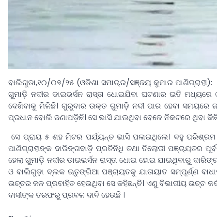
ବାଲିଗୁଡା,୧୦/୦୭/୨୫ (ଓଡିଶା ସମାଚାର/ସଞ୍ଜୟ କୁମାର ପାଣିଗ୍ରାହୀ): 
ଗୁମାଡ଼ି ନଦୀର ଡାଇଭର୍ସନ ରାସ୍ତା ଧୋଇଯିବା ଘଟଣାର ଇତି ମଧ୍ୟରେ ୯ ଦ
ଦେଖିବାକୁ ମିଳିଛି। ଗୁରୁବାର ଉକ୍ତ ଗୁମାଡ଼ି ନଦୀ ପାର ହେବା ସମୟର
ପ୍ରଧାନ ବୋଲି ଜଣାପଡ଼ିଛି। ସେ ଭାସି ଯାଉଥିବା ବେଳେ ନିକଟରେ ଥିବା କିଛ
ସେ ପ୍ରାୟ ୫ ଶହ ମିଟର ପର୍ଯ୍ୟନ୍ତ ଭାସି ପଳାଇଥିଲେ। ବହୁ ପରିଶ୍ରମ 
ପାଣିଗ୍ରାହୀଙ୍କ ଦାରିଙ୍ଗବାଡ଼ି ପ୍ରତିନିଧି ତଥା ତିଲୋରୀ ପଞ୍ଚାୟତର ପ
ହେଲା ଗୁମାଡ଼ି ନଦୀର ଡାଇଭର୍ସନ ରାସ୍ତା ଧୋଇ ହୋଇ ଯାଇଥିବାରୁ ଦାରିଙ
ଓ ବାଲିଗୁଡ଼ା ବ୍ଲକ ଋତୁଙ୍ଗିଆ ପଞ୍ଚାୟତକୁ ଯାତାୟାତ ସମ୍ପୂର୍ଣ୍ଣ ବ
ଉଚ୍ଚର ଜଳ ପ୍ରବାହିତ ହେଉଥିବା ସେ କହିଛନ୍ତି। ଏଣୁ ବିଭାଗୀୟ ଉଚ୍ଚ କର୍ତ
ବାସୀଙ୍କ ତରଫରୁ ପ୍ରବଳ ଦାବି ହେଉଛି ।