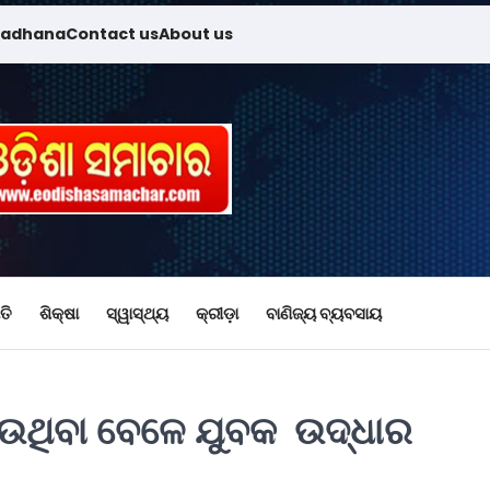
madhana
Contact us
About us
ତି
ଶିକ୍ଷା
ସ୍ୱାସ୍ଥ୍ୟ
କ୍ରୀଡ଼ା
ବାଣିଜ୍ୟ ବ୍ୟବସାୟ
ଉଥିବା ବେଳେ ଯୁବକ ଉଦ୍ଧାର