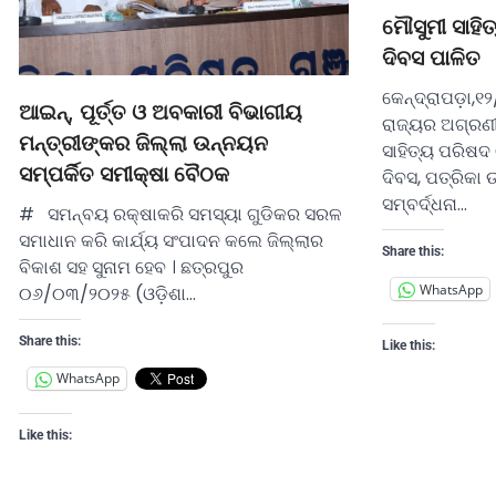
ମୌସୁମୀ ସାହି
ଦିବସ ପାଳିତ
କେନ୍ଦ୍ରାପଡ଼ା,୧
ଆଇନ୍, ପୂର୍ତ୍ତ ଓ ଅବକାରୀ ବିଭାଗୀୟ
ରାଜ୍ୟର ଅଗ୍ରଣୀ
ମନ୍ତ୍ରୀଙ୍କର ଜିଲ୍ଲା ଉନ୍ନୟନ
ସାହିତ୍ୟ ପରିଷଦ
ସମ୍ପର୍କିତ ସମୀକ୍ଷା ବୈଠକ
ଦିବସ, ପତ୍ରିକା
ସମ୍ବର୍ଦ୍ଧନା…
# ସମନ୍ବୟ ରକ୍ଷାକରି ସମସ୍ୟା ଗୁଡିକର ସରଳ
ସମାଧାନ କରି କାର୍ଯ୍ୟ ସଂପାଦନ କଲେ ଜିଲ୍ଲାର
Share this:
ବିକାଶ ସହ ସୁନାମ ହେବ । ଛତ୍ରପୁର
WhatsApp
୦୬/୦୩/୨୦୨୫ (ଓଡ଼ିଶା…
Share this:
Like this:
WhatsApp
Like this: