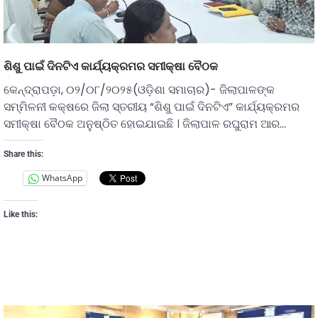
ଶିଶୁ ପାଇଁ ଦିନଟିଏ କାର୍ଯ୍ୟକ୍ରମର ସମୀକ୍ଷା ବୈଠକ
କେନ୍ଦ୍ରାପଡ଼ା, ୦୨/୦୮/୨୦୨୫(ଓଡ଼ିଶା ସମାଚାର)- ଜିଲାପାଳଙ୍କ
ସମ୍ମିଳନୀ କକ୍ଷରେ ଜିଲା ସ୍ତରୀୟ “ଶିଶୁ ପାଇଁ ଦିନଟିଏ” କାର୍ଯ୍ୟକ୍ରମର
ସମୀକ୍ଷା ବୈଠକ ଅନୁଷ୍ଠିତ ହୋଇଯାଇଛି । ଜିଲାପାଳ ରଘୁରାମ ଆର…
Share this:
WhatsApp
Like this: