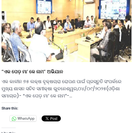
“ଏକ ପେଡ଼ ମା’ କେ ନାମ” ଅଭିଯାନ
ଏକ କାଳୀନ ୭୫ ଲକ୍ଷ ବୃକ୍ଷଚାରା ରୋପଣ ପାଇଁ ପ୍ରସ୍ତୁତି ସଂପର୍କରେ
ମୁଖ୍ୟ ଶାସନ ସଚିବ ସମୀକ୍ଷା ଭୁବନେଶ୍ୱର,୦୪/୦୯/୨୦୨୫(ଓଡ଼ିଶା
ସମାଚାର)- “ଏକ ପେଡ଼ ମା’ କେ ନାମ”-…
Share this:
WhatsApp