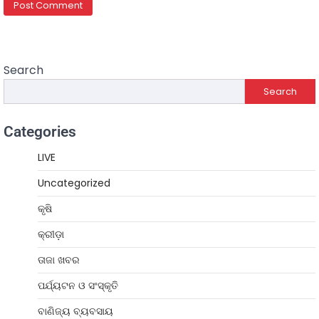
Search
Search
Categories
LIVE
Uncategorized
କୃଷି
କ୍ରୀଡ଼ା
ତାଜା ଖବର
ପର୍ଯ୍ୟଟନ ଓ ସଂସ୍କୃତି
ବାଣିଜ୍ୟ ବ୍ୟବସାୟ