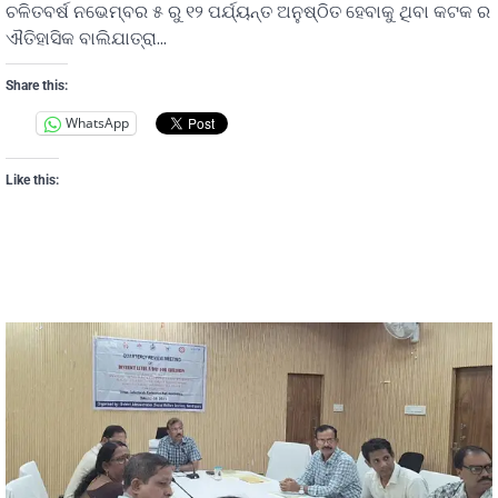
ଚଳିତବର୍ଷ ନଭେମ୍ବର ୫ ରୁ ୧୨ ପର୍ଯ୍ୟନ୍ତ ଅନୁଷ୍ଠିତ ହେବାକୁ ଥିବା କଟକ ର
ଐତିହାସିକ ବାଲିଯାତ୍ରା…
Share this:
WhatsApp
Like this: