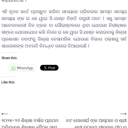
କରାଯାଉଅଛି ।
ଏହି ନୂତନ କାର୍ଡ ପ୍ରସ୍ତୁତ କରିବା ସମୟରେ ପରିବାରର ସମସ୍ତ ସଦସ୍ୟ
ସଦସ୍ୟା ଙ୍କ ଇ କେ ୱାଇ ସି ଯାଞ୍ଚ ନିହାତି ଜରୁରୀ ଅଟେ । ଏଣୁ ସମସ୍ତ
ଆବେଦନକାରୀ ନିଜ ବ୍ଲକ ବା ପୌରାଞ୍ଚଳରେ ଥିବା ଯୋଗାଣ ନିରୀକ୍ଷକ
ସଙ୍ଗେ ଯୋଗାଯୋଗ କରି ନିଜର ଇ କେ ୱାଇ ସି ଯାଞ୍ଚ କରାଇବାକୁ ଜିଲ୍ଲା
ପ୍ରଶାସନ ତରଫରୁ ଜିଲ୍ଲା ବେସାମରିକ ଯୋଗାଣ ବିଭାଗ ପକ୍ଷରୁ ସର୍ବ
ସାଧାରଣଙ୍କ ଅବଗତି ନିମନ୍ତେ ଜଣାଇ ଦିଆଯାଇଛି ।
Share this:
WhatsApp
Like this:
⟵
⟶
୨୦୨୫-୨୬ ଶିକ୍ଷା ବର୍ଷର ପ୍ରଥମ
ବଟ ଗୋସେଇଁ ଙ୍କ ଆସ୍ଥାନ ଓ ଶ୍ରୀ
ଅଭିଭାବକ ଶିକ୍ଷକ ବୈଠକ ସାରା
ଶ୍ରୀ ରଘୁନାଥ ଜୀଉଙ୍କ ପୀଠ ର