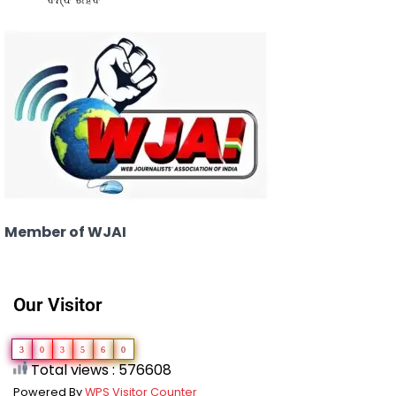
Member of WJAI
Our Visitor
3
0
3
5
6
0
Total views : 576608
Powered By
WPS Visitor Counter