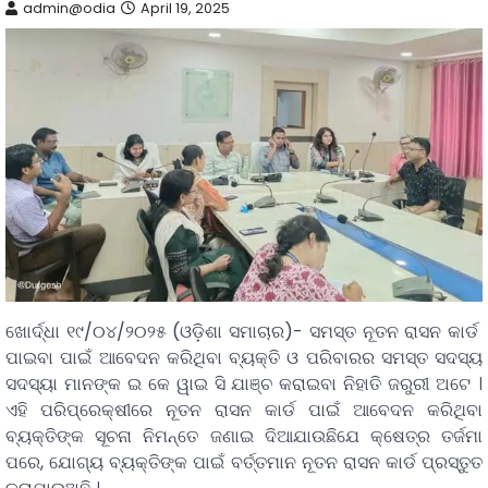
admin@odia
April 19, 2025
ଖୋର୍ଦ୍ଧା ୧୯/୦୪/୨୦୨୫ (ଓଡ଼ିଶା ସମାଚାର)- ସମସ୍ତ ନୂତନ ରାସନ କାର୍ଡ
ପାଇବା ପାଇଁ ଆବେଦନ କରିଥିବା ବ୍ୟକ୍ତି ଓ ପରିବାରର ସମସ୍ତ ସଦସ୍ୟ
ସଦସ୍ୟା ମାନଙ୍କ ଇ କେ ୱାଇ ସି ଯାଞ୍ଚ କରାଇବା ନିହାତି ଜରୁରୀ ଅଟେ ।
ଏହି ପରିପ୍ରେକ୍ଷୀରେ ନୂତନ ରାସନ କାର୍ଡ ପାଇଁ ଆବେଦନ କରିଥିବା
ବ୍ୟକ୍ତିଙ୍କ ସୂଚନା ନିମନ୍ତେ ଜଣାଇ ଦିଆଯାଉଛିଯେ କ୍ଷେତ୍ର ତର୍ଜମା
ପରେ, ଯୋଗ୍ୟ ବ୍ୟକ୍ତିଙ୍କ ପାଇଁ ବର୍ତ୍ତମାନ ନୂତନ ରାସନ କାର୍ଡ ପ୍ରସ୍ତୁତ