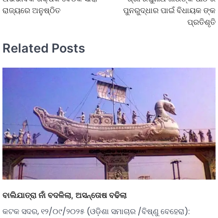
ରାଜ୍ୟରେ ଅନୁଷ୍ଠିତ
ପୁନରୁଦ୍ଧାର ପାଇଁ ବିଧାୟକ ଙ୍କ
ପ୍ରତିଶୃତି
Related Posts
ବାଲିଯାତ୍ରା ନାଁ ବଦଳିଲା, ଅସନ୍ତୋଷ ବଢିଲା
କଟକ ସଦର, ୧୨/୦୯/୨୦୨୫ (ଓଡ଼ିଶା ସମାଚାର /ବିଷ୍ଣୁ ବେହେରା):