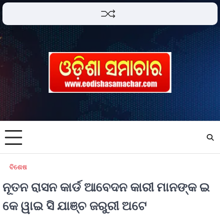
ବିଶେଷ
ନୂତନ ରାସନ କାର୍ଡ ଆବେଦନ କାରୀ ମାନଙ୍କ ଇ
କେ ୱାଇ ସି ଯାଞ୍ଚ ଜରୁରୀ ଅଟେ