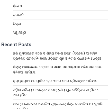
ବିଶେଷ
ରାଜନୀତି
ଶିକ୍ଷା
ସ୍ୱାସ୍ଥ୍ୟ
Recent Posts
ନଭି ମୁମ୍ବାଇରେ ସହର ଓ ଶିଳ୍ପ ବିକାଶ ନିଗମ (ସିଡ୍‌କୋ) ଆବାସିକ
ପ୍ରକଳ୍ପ ପରିଦର୍ଶନ କଲେ ଓଡ଼ିଶାର ଗୃହ ଓ ନଗର ଉନ୍ନୟନ ମନ୍ତ୍ରୀ
ଜିଲ୍ଲା ଅଦାଲତରେ ଦେୱାନୀ ମାମଲାର ପ୍ରଭାବଶାଳୀ ପରିଚାଳନା ନେଇ
ଦିନିକିଆ କର୍ମଶାଳା
ରାଜ୍ୟବ୍ୟାପୀ ଆୟୋଜିତ ହେବ “ଘରେ ଘରେ ତ୍ରିରଙ୍ଗା” ଅଭିଯାନ
ଓଡ଼ିଶା ସାହିତ୍ୟ ମହୋତ୍ସବ ଓ ରାଷ୍ଟ୍ରୀୟ ଯୁବ ସାହିତ୍ୟିକ ସମ୍ମିଳନୀ
ଆୟୋଜିତ
ଆସନ୍ତା ସୋମବାର ୧୦ତାରିଖ ମୁଖ୍ୟମନ୍ତ୍ରୀଙ୍କ ଜନଅଭିଯୋଗ ଶୁଣାଣି
ବନ୍ଦ ରହିବ