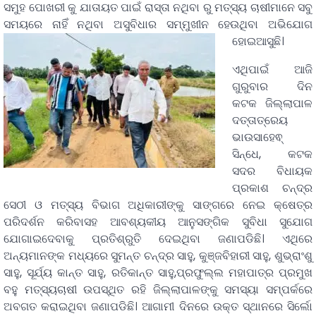
ସମୁହ ପୋଖରୀ କୁ ଯାତାୟତ ପାଇଁ ରାସ୍ତା ନଥିବା ରୁ ମତ୍ସ୍ୟ ଚାଷୀମାନେ ସବୁ
ସମୟରେ ନାହିଁ ନଥିବା ଅସୁବିଧାର ସମ୍ମୁଖୀନ ହେଉଥିବା ଅଭିଯୋଗ
ହୋଇଆସୁଛି।
ଏଥିପାଇଁ ଆଜି
ଗୁରୁବାର ଦିନ
କଟକ ଜିଲ୍ଲାପାଳ
ଦତ୍ତାତ୍ରେୟ
ଭାଉସାହେଵ୍
ସିନ୍ଧେ, କଟକ
ସଦର ବିଧାୟକ
ପ୍ରକାଶ ଚନ୍ଦ୍ର
ସେଠୀ ଓ ମତ୍ସ୍ୟ ବିଭାଗ ଅଧିକାରୀଙ୍କୁ ସାଙ୍ଗରେ ନେଇ କ୍ଷେତ୍ର
ପରିଦର୍ଶନ କରିବାସହ ଆବଶ୍ୟକୀୟ ଆନୁସଙ୍ଗିକ ସୁବିଧା ସୁଯୋଗ
ଯୋଗାଇଦେବାକୁ ପ୍ରତିଶ୍ରୁତି ଦେଇଥିବା ଜଣାପଡିଛି। ଏଥିରେ
ଅନ୍ୟମାନଙ୍କ ମଧ୍ୟରେ ସୁମନ୍ତ ଚନ୍ଦ୍ର ସାହୁ, କୁଞ୍ଜବିହାରୀ ସାହୁ, ଶୁଭ୍ରାଂଶୁ
ସାହୁ, ସୂର୍ଯ୍ୟ କାନ୍ତ ସାହୁ, ରତିକାନ୍ତ ସାହୁ,ପ୍ରଫୁଲ୍ଲ ମହାପାତ୍ର ପ୍ରମୁଖ
ବହୁ ମତ୍ସ୍ୟଚାଷୀ ଉପସ୍ଥିତ ରହି ଜିଲ୍ଲାପାଳଙ୍କୁ ସମସ୍ୟା ସମ୍ପର୍କରେ
ଅବଗତ କରାଇଥିବା ଜଣାପଡିଛି। ଆଗାମୀ ଦିନରେ ଉକ୍ତ ସ୍ଥାନରେ‌ ସିର୍ଲୋ