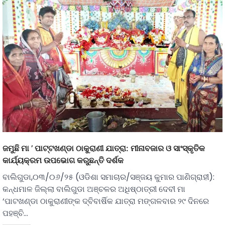
ଜମୁଛି ମା ’ ପାଟ୍ଟଖଣ୍ଡା ଠାକୁରାଣୀ ଯାତ୍ରା: ମୀନାବଜାର ଓ ସାଂସ୍କୃତିକ
କାର୍ଯ୍ୟକ୍ରମ ଉପଭୋଗ କରୁଛନ୍ତି ଦର୍ଶକ
ବାଲିଗୁଡା,୦୩/୦୬/୨୫ (ଓଡିଶା ସମାଚାର/ସଞ୍ଜୟ କୁମାର ପାଣିଗ୍ରାହୀ):
କନ୍ଧମାଳ ଜିଲ୍ଲା ବାଲିଗୁଡା ଅଞ୍ଚଳର ଅଧିଷ୍ଠାତ୍ରୀ ଦେବୀ ମା
‘ପାଟଖଣ୍ଡା ଠାକୁରାଣୀଙ୍କ ଦ୍ବିବାର୍ଷିକ ଯାତ୍ରା ମଙ୍ଗଳବାର ୨୯ ଦିନରେ
ପହଞ୍ଚି…