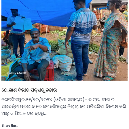
ଯୋଗାଣ ବିଭାଗ ପକ୍ଷରୁ ଚଢାଉ
ଜଗତସିଂହପୁର,୨୬/୧୦/୨୦୨୪ (ଓଡ଼ିଶା ସମାଚାର)- ବାତ୍ୟା ଦାନା ର
ପରବର୍ତ୍ତୀ ପ୍ରଭାବ ରେ ଜଗତସିଂହପୁର ଜିଲ୍ଲା ରେ ପନିପରିବା ବିଶେଷ କରି
ଆଳୁ ଓ ପିଆଜ ଦର ବୃଦ୍ଧି…
Share this: