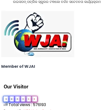
ଉଇସଡମ୍ ପବ୍ଲିକ ସ୍କୁଲର ଟଵାକୋ ବର୍ଜନ ସଚେତନତା କାର୍ଯ୍ୟକ୍ରମ
Member of WJAI
Our Visitor
3
0
3
3
1
3
Total views : 576193