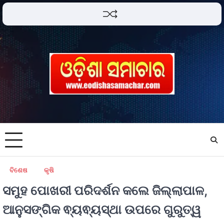
ବିଶେଷ
କୃଷି
ସମୁହ ପୋଖରୀ ପରିଦର୍ଶନ କଲେ ଜିଲ୍ଲାପାଳ,
ଆନୁସଙ୍ଗିକ ଵ୍ୟଵ୍ୟସ୍ଥା ଉପରେ ଗୁରୁତ୍ୱ