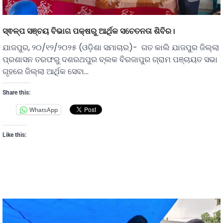
ସ୍ଵଳ୍ପ ସଞ୍ଚୟ ବିଭାଗ ପକ୍ଷରୁ ଆର୍ଥିକ ସଚେତନତା ଶିବିର।
ଯାଜପୁର, ୨୦/୧୨/୨୦୨୫ (ଓଡ଼ିଶା ସମାଚାର)- ଗତ କାଲି ଯାଜପୁର ଜିଲ୍ଲା
ପ୍ରଶାସନ ତରଫରୁ ଦଶରଥପୁର ବ୍ଲକ ବିରଜାପୁର ଗ୍ରାମ ପଞ୍ଚାୟତ ସଭା
ଗୃହରେ ଜିଲ୍ଲା ଆର୍ଥିକ ସେବା…
Share this:
WhatsApp
Like this: