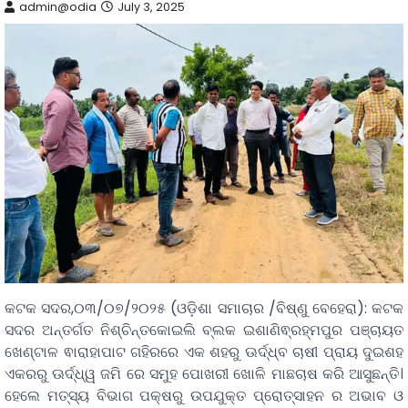
admin@odia
July 3, 2025
କଟକ ସଦର,୦୩/୦୭/୨୦୨୫ (ଓଡ଼ିଶା ସମାଚାର /ବିଷ୍ଣୁ ବେହେରା): କଟକ
ସଦର ଅନ୍ତର୍ଗତ ନିଶ୍ଚିନ୍ତକୋଇଲି ବ୍ଲକ ଇଶାଣିଵ୍ରହ୍ମପୁର ପଞ୍ଚାୟତ
ଖେଣ୍ଟାଳ ଵାରାହାପାଟ ଗହିରରେ ଏକ ଶହରୁ ଊର୍ଦ୍ଧ୍ବ ଚାଷୀ ପ୍ରାୟ ଦୁଇଶହ
ଏକରରୁ ଊର୍ଦ୍ଧ୍ୱ ଜମି ରେ ସମୁହ ପୋଖରୀ ଖୋଳି ମାଛଚାଷ କରି ଆସୁଛନ୍ତି।
ହେଲେ ମତ୍ସ୍ୟ ବିଭାଗ ପକ୍ଷରୁ ଉପଯୁକ୍ତ ପ୍ରୋତ୍ସାହନ ର ଅଭାବ ଓ‌