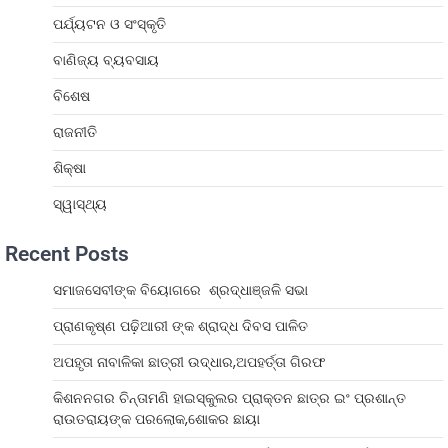
ପର୍ଯ୍ୟଟନ ଓ ସଂସ୍କୃତି
ବାଣିଜ୍ୟ ବ୍ୟବସାୟ
ବିଶେଷ
ରାଜନୀତି
ଶିକ୍ଷା
ସ୍ୱାସ୍ଥ୍ୟ
Recent Posts
ସମାଜସେବୀଙ୍କ ବିୟୋଗରେ ଶ୍ରଦ୍ଧାଞ୍ଜଳି ସଭା
ପ୍ରାଣକୃଷ୍ଣ ପଢ଼ିଆରୀ ଙ୍କ ଶ୍ରାଦ୍ଧ ଦିବସ ପାଳିତ
ଅପହୃତା ନାବାଳିକା ଛାତ୍ରୀ ଉଦ୍ଧାର,ଅପହର୍ତ୍ତା ଗିରଫ
କିଶନନଗର ଚିନ୍ତାମଣି ହାଇସ୍କୁଲର ପ୍ରାକ୍ତନ ଛାତ୍ର ଇଂ ପ୍ରଶାନ୍ତ
ରାଉତରାୟଙ୍କ ପରଲୋକ,ଶୋକର ଛାୟା