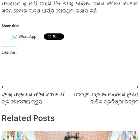
ପଞ୍ଚାୟତ କୁ ମାଡ଼ି ଆହୁରି ତିନି ଶହରୁ ଊର୍ଦ୍ଧ୍ବ ଏକର ଜମିରେ ପୋଖରୀ
ଖନନ ହେଵାର ଲକ୍ଷ ଧାର୍ଯ୍ୟ ହୋଇଥିବା ଜଣାଯାଇଛି।
Share this:
WhatsApp
Like this:
⟵
⟶
ଟ୍ରକ୍ ଧକ୍କାରେ ମହିଳା ହୋମଗାର୍ଡ
ପଂଚମୁଖୀ ହନୁମାନ ମନ୍ଦିରର ତୃତୀୟ
ଙ୍କ ଶୋଚନୀୟ ମୃତ୍ୟୁ
ବାର୍ଷିକ ପ୍ରତିଷ୍ଠା ଉତ୍ସବ
Related Posts