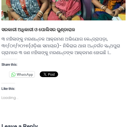
ସରକାରୀ ଅଧିକାରୀ ଓ ପୋଲିସର ଗୁଣ୍ଡାରାଜ
୩ ମହିଳାଙ୍କୁ ମରଣାନ୍ତକ ଆକ୍ରମଣ ଅଭିଯୋଗ କେନ୍ଦ୍ରାପଡ଼ା,
୩୧/୦୧/୨୦୨୫(ଓଡ଼ିଶା ସମାଚାର)- ନିକିରାଇ ଥାନା ଅନ୍ତର୍ଗତ ସନ୍ଥପୁରା
ଗ୍ରାମରେ ୩ ଜଣ ମହିଳାଙ୍କୁ ମରଣାନ୍ତଙ୍କ ଆକ୍ରମଣ ହୋଇଛି ।…
Share this:
WhatsApp
Like this:
Loading...
Leave a Reply