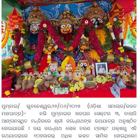
ମୁମ୍ବାଇ/ ଭୁବନେଶ୍ୱର,୨୭/୦୬/୨୦୨୫ (ଓଡ଼ିଶା ସମାଚାର/ରଜତ
ମହାପାତ୍ର)- ନଭି ମୁମ୍ବାଇର ଖରଘର ସେକ୍ଟର ୩, ବାଲାଜି
ଆଙ୍ଗନସ୍ଥିତ ମନ୍ଦିରରେ ଶ୍ରୀ ଜଗନ୍ନାଥଙ୍କ ରଥଯାତ୍ରା ଅନୁଷ୍ଠିତ
ହୋଇଯାଇଛି । ଜୟ ଜଗନ୍ନାଥ ଲୋକ ତରଣ ଟ୍ରଷ୍ଟ ପକ୍ଷରୁ ଏହି
ରଥଯାତ୍ରାରେ ୧୦ହଜାରରୁ ଅଧିକ ଭକ୍ତ ସାମିଲ ହୋଇଥିଲେ।