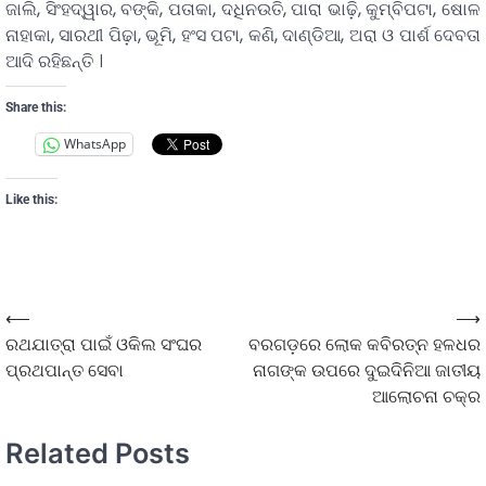
ଜାଲି, ସିଂହଦ୍ୱାର, ବଙ୍କି, ପତାକା, ଦଧିନଉତି, ପାରା ଭାଢ଼ି, କୁମ୍ବିପଟା, ଷୋଳ
ନାହାକା, ସାରଥୀ ପିଢ଼ା, ଭୂମି, ହଂସ ପଟା, କଣି, ଦାଣ୍ଡିଆ, ଅରା ଓ ପାର୍ଶ ଦେବତା
ଆଦି ରହିଛନ୍ତି ।
Share this:
WhatsApp
Like this:
⟵
⟶
ରଥଯାତ୍ରା ପାଇଁ ଓକିଲ ସଂଘର
ବରଗଡ଼ରେ ଲୋକ କବିରତ୍ନ ହଳଧର
ପ୍ରଥପାନ୍ତ ସେବା
ନାଗଙ୍କ ଉପରେ ଦୁଇଦିନିଆ ଜାତୀୟ
ଆଲୋଚନା ଚକ୍ର
Related Posts