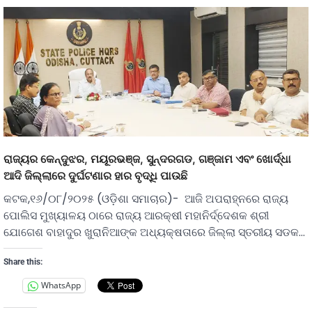
ରାଜ୍ୟର କେନ୍ଦୁଝର, ମୟୂରଭଞ୍ଜ, ସୁନ୍ଦରଗଡ, ଗଞ୍ଜାମ ଏବଂ ଖୋର୍ଦ୍ଧା
ଆଦି ଜିଲ୍ଲାରେ ଦୁର୍ଘଟଣାର ହାର ବୃଦ୍ଧି ପାଉଛି
କଟକ,୧୬/୦୮/୨୦୨୫ (ଓଡ଼ିଶା ସମାଚାର)- ଆଜି ଅପରାହ୍ନରେ ରାଜ୍ୟ
ପୋଲିସ ମୁଖ୍ୟାଳୟ ଠାରେ ରାଜ୍ୟ ଆରକ୍ଷୀ ମହାନିର୍ଦ୍ଦେଶକ ଶ୍ରୀ
ଯୋଗେଶ ବାହାଦୁର ଖୁରାନିଆଙ୍କ ଅଧ୍ୟକ୍ଷତାରେ ଜିଲ୍ଲା ସ୍ତରୀୟ ସଡକ…
Share this:
WhatsApp