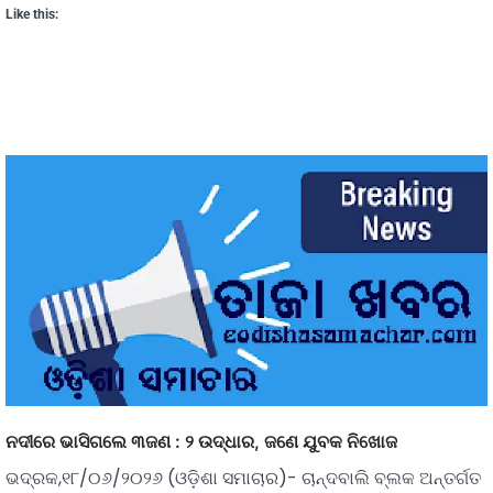
Like this:
ନଦୀରେ ଭାସିଗଲେ ୩ଜଣ : ୨ ଉଦ୍ଧାର, ଜଣେ ଯୁବକ ନିଖୋଜ
ଭଦ୍ରକ,୧୮/୦୬/୨୦୨୬ (ଓଡ଼ିଶା ସମାଚାର)- ଚାନ୍ଦବାଲି ବ୍ଲକ ଅନ୍ତର୍ଗତ