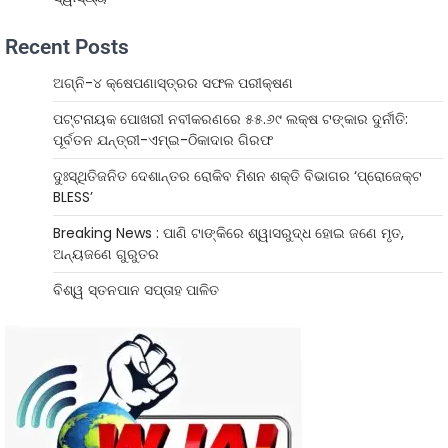
Recent Posts
ଅଗ୍ନି-୪ କ୍ଷେପଣାସ୍ତ୍ରର ସଫଳ ପରୀକ୍ଷଣ
ପଟ୍ଟନାୟକ ପୋଖରୀ ନବୀକରଣରେ ୫୫.୬୯ ଲକ୍ଷ ଟଙ୍କାର ଦୁର୍ନୀତି:
ପୂର୍ବତନ ଯନ୍ତ୍ରୀ-ଏମ୍‌ଇ-ଠିକାଦାର ଗିରଫ
ଦୁଃସ୍ଥିତିଜନିତ ଦେଶାନ୍ତର ରୋକିବ ମିଶନ ଶକ୍ତି ବିଭାଗର ‘ପ୍ରୋଜେକ୍ଟ
BLESS’
Breaking News : ପାଣି ଟାଙ୍କିରେ ଶ୍ୱାସରୁଦ୍ଧ ହୋଇ ଜଣେ ମୃତ,
ଅନ୍ୟଜଣେ ଗୁରୁତର
ବିଶ୍ୱ ସ୍ତନପାନ ସପ୍ତାହ ପାଳିତ