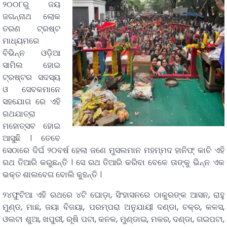
୨୦୦୮ରୁ ଜୟ
ଜଗନ୍ନାଥ ଲୋକ
ତରଣ ଟ୍ରଷ୍ଟ
ମାଧ୍ୟମରେ
ବିଭିନ୍ନ ଓଡ଼ିଆ
ସାମିଲ ହୋଇ
ଟ୍ରଷ୍ଟର ସଦସ୍ୟ
ଓ ସେବକମାନେ
ସହଯୋଗ ରେ ଏହି
ରଥଯାତ୍ରା
ମହୋତ୍ସବ ହୋଇ
ଆସୁଛି । ତେବେ
ସେଠାରେ ଦିର୍ଘ ୨୦ବର୍ଷ ହେଲା ଜଣେ ମୁସଲମାନ ମହମ୍ମଦ ହାନିଫ୍ କାଚି ଏହି
ରଥ ତିଆରି କରୁଛନ୍ତି । ସେ ରଥ ତିଆରି କରିବା ବେଳେ ତାଙ୍କୁ ଭିନ୍ନ ଏକ
ଭକ୍ତ ଶାଲବେଗ ବୋଲି କୁହନ୍ତି ।
୨୪ଫୁଟିଆ ଏହି ରଥରେ ୪ଟି ଘୋଡ଼ା, ସିଂହାସନରେ ଠାକୁରଙ୍କ ଆସନ, ରାହୁ
ମୁଣ୍ଡ, ମାଛ, ଜୟା ବିଜୟା, ପରମ୍ପରା ଅନୁଯାୟୀ ଦଣ୍ଡା, ଚକ୍ର, କଳସ,
ଓଲଟା ଶୁଆ, ଖପୁରୀ, ରୂଷି ପଟା, କନକ, ମୁଣ୍ଡାଇ, ମକର, ଦଣ୍ଡା, ଗଇପଟା,