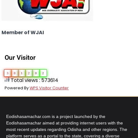
Member of WJAI
Our Visitor
3
0
1
2
0
2
Total views : 573614
Powered By
WPS Visitor Counter
Eodishasamachar.com is a project launched by the
Eodishasamachar aimed at providing internet users with the
most recent updates regarding Odisha and other regions. The
platform serves as a portal to the state, covering a diverse