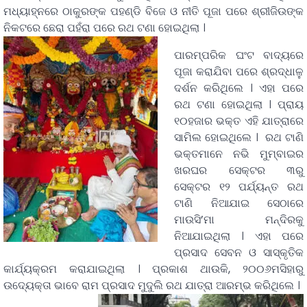
ମଧ୍ୟାହ୍ନରେ ଠାକୁରଙ୍କ ପହଣ୍ଡି ବିଜେ ଓ ନୀତି ପୂଜା ପରେ ଶ୍ରୀଜିଉଙ୍କ
ନିକଟରେ ଛେରା ପହଁରା ପରେ ରଥ ଟଣା ହୋଇଥିଲା ।
ପାରମ୍ପରିକ ଘଂଟ ବାଦ୍ୟରେ
ପୂଜା କରାଯିବା ପରେ ଶ୍ରଦ୍ଧାଳୁ
ଦର୍ଶନ କରିଥିଲେ । ଏହା ପରେ
ରଥ ଟଣା ହୋଇଥିଲା । ପ୍ରାୟ
୧୦ହଜାର ଭକ୍ତ ଏହି ଯାତ୍ରାରେ
ସାମିଲ ହୋଇଥିଲେ । ରଥ ଟାଣି
ଭକ୍ତମାନେ ନଭି ମୁମ୍ବାଇର
ଖରଘର ସେକ୍ଟର ୩ରୁ
ସେକ୍ଟର ୧୨ ପର୍ଯ୍ୟନ୍ତ ରଥ
ଟାଣି ନିଆଯାଇ ସେଠାରେ
ମାଉସି’ମା ମନ୍ଦିରକୁ
ନିଆଯାଇଥିଲା । ଏହା ପରେ
ପ୍ରସାଦ ସେବନ ଓ ସାସ୍କୃତିକ
କାର୍ଯ୍ୟକ୍ରମ କରାଯାଇଥିଲା । ପ୍ରକାଶ ଥାଉକି, ୨୦୦୬ମସିହାରୁ
ଉଦ୍ୟେକ୍ତା ଭାବେ ରାମ ପ୍ରସାଦ ମୁଦୁଲି ରଥ ଯାତ୍ରା ଆରମ୍ଭ କରିଥିଲେ ।