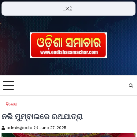
ବିଶେଷ
ନଭି ମୁମ୍ବାଇରେ ରଥଯାତ୍ରା
admin@odia
June 27, 2025