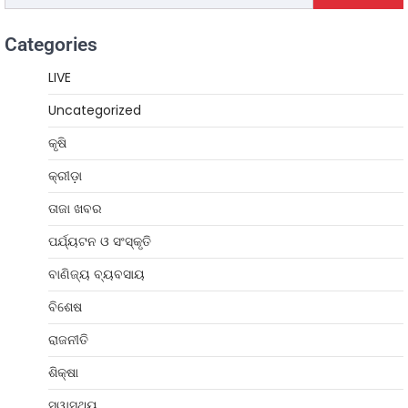
Categories
LIVE
Uncategorized
କୃଷି
କ୍ରୀଡ଼ା
ତାଜା ଖବର
ପର୍ଯ୍ୟଟନ ଓ ସଂସ୍କୃତି
ବାଣିଜ୍ୟ ବ୍ୟବସାୟ
ବିଶେଷ
ରାଜନୀତି
ଶିକ୍ଷା
ସ୍ୱାସ୍ଥ୍ୟ