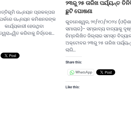
୨୩ରୁ ୨୫ ତାରିଖ ପର୍ୟ୍ୟନ୍ତ ତିନିଦ
ଛୁଟି ଘୋଷଣା
ତ୍ତିଭୂମି ଉନ୍ନୟନ ପ୍ରକଳ୍ପର
 ସଂପର୍କରେ ଉନ୍ନୟନ କମିଶନରଙ୍କ
ଭୁବନେଶ୍ୱର, ୨୧/୧୦/୨୦୨୪ (ଓଡ଼ିଶ
ାର୍ଯ୍ୟକାରୀ ହେଉଥିବା
ସମାଚାର)- ସମ୍ଭାବ୍ୟ ବାତ୍ୟାକୁ ଦୃଷ୍
ତ୍ୱରାନ୍ୱିତ କରିବାକୁ ନିର୍ଦ୍ଦେଶ…
ନିମ୍ନଲିଖିତ ଜିଲ୍ଲାର ସମସ୍ତ ବିଦ୍ୟ
ଅକ୍ଟୋବର ୨୩ରୁ ୨୫ ତାରିଖ ପର୍ୟ୍ୟନ୍ତ
ଲାଗି…
Share this:
WhatsApp
Like this: