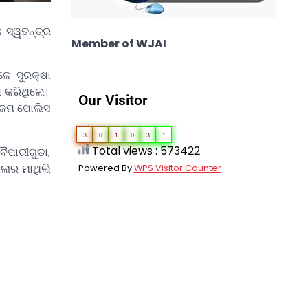
କ ସ୍ୱତନ୍ତ୍ର
Member of WJAI
େ ସୁରକ୍ଷା
ା କରିଥିଲେ।
Our Visitor
ୁଞ୍ଜମ ପୋଲିସ
3
0
1
0
3
1
Total views : 573422
ୈପାରୀଗୁଡା,
୍ଲାର ମାଥିଲି
Powered By
WPS Visitor Counter