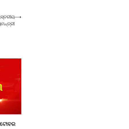
ୟସ୍ତରୀୟ
⟶
ମନ୍ତ୍ରୀ
ଅକ୍ଟୋବର