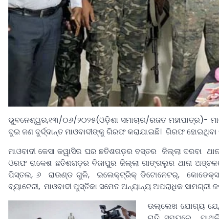
ଭୁବନେଶ୍ୱର,୧୩/୦୬/୨୦୨୫(ଓଡ଼ିଶା ସମାଚାର/ରଜତ ମହାପାତ୍ର)- ମାଓ
ଦୁଇ ଜଣ ଦୁର୍ଦ୍ଦାନ୍ତ ମାଓବାଦୀଙ୍କୁ ଗିରଫ କରାଯାଇଛି। ଗିରଫ ହୋଇଥିବା
ମାଓବାଦୀ କେସା କୱାସିର ଘର ଛତିଶଗଡ଼ର ବସ୍ତର ଜିଲ୍ଲା ଦରବା ଥାନ
ଓରଫ ରାକେଶ ଛତିଶଗଡ଼ର ବିଜାପୁର ଜିଲ୍ଲା ଗାଙ୍ଗଲୁର ଥାନା ଅଞ୍ଚ
ପିସ୍ତଲ, ୬ ରାଉଣ୍ଡ ଗୁଳି, ଇଲେକ୍ଟ୍ରିକ୍ ଡିଟୋନେଟର୍, କୋଡେକ୍ସ
ବ୍ୟାଟେରୀ, ମାଓବାଦୀ ପୁସ୍ତିକା ସମେତ ଅନ୍ୟାନ୍ୟ ଅପରାଧିକ ସାମଗ୍ରୀ 
ଉଲ୍ଲେଖ ଯୋଗ୍ୟ ଯେ, 
ରାତି ସମୟରେ ମାଥିଲି