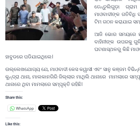
ତେନ୍ତୁଲିଗୁଡ଼ା ଗ୍ର
ମାଓବାଦୀଙ୍କ ଗତିବିଧି 
ଟିମ ଗଠନ କରାଯାଇ ସମ
ଆଜି ଭୋର ସମୟରେ ମାଓ
ବାହିନୀଙ୍କ ଉପରକୁ ଗୁଳ
ଘଟଣାସ୍ଥଳରୁ କିଛି ମାଓବ
ହାବୁଡରେ ପଡିଯାଇଥିଲେ।
ଉଲ୍ଲେଖଯୋଗ୍ୟ ଯେ, ମାଓବାଦୀ କେସ କୱାସୀ ଏବଂ ସାନୁ କଞ୍ଜମ ବିଭିନ୍ନ 
କୁନ୍ଦ୍ରା ଥାନା, ମାଲକାନଗିରି ଜିଲ୍ଲାର ମାଥିଲି ଥାନାରେ ମାମଲାରେ ସମ୍ପୃ
ଥାନାରେ ଥିବା ମାମଲାରେ ସମ୍ପୃକ୍ତି ରହିଛି।
Share this:
WhatsApp
Like this: