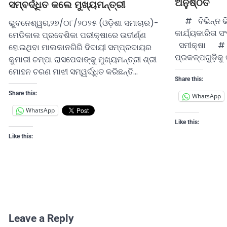
ଅନୁଷ୍ଠିତ
ସମ୍ବର୍ଦ୍ଧିତ କଲେ ମୁଖ୍ୟମନ୍ତ୍ରୀ
# ବିଭିନ୍ନ ଭି
ଭୁବନେଶ୍ୱର,୨୭/୦୮/୨୦୨୫ (ଓଡ଼ିଶା ସମାଚାର)-
କାର୍ଯ୍ୟକାରିତା
ମେଡିକାଲ ପ୍ରବେଶିକା ପରୀକ୍ଷାରେ ଉତୀର୍ଣ୍ଣ
ସମୀକ୍ଷା # କ
ହୋଇଥିବା ମାଲକାନଗିରି ଦିଦାୟୀ ସମ୍ପ୍ରଦାୟର
ପ୍ରକଳ୍ପଗୁ଼ଡ଼ିକୁ 
କୁମାରୀ ଚମ୍ପା ରାସପେଦାଙ୍କୁ ମୁଖ୍ୟମନ୍ତ୍ରୀ ଶ୍ରୀ
ମୋହନ ଚରଣ ମାଝୀ ସମ୍ୱର୍ଦ୍ଧିତ କରିଛନ୍ତି…
Share this:
Share this:
WhatsApp
WhatsApp
Like this:
Like this:
Leave a Reply