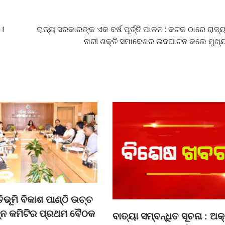
 !
ରାଜ୍ୟ ସରକାରଙ୍କ ଏକ ବର୍ଷ ପୂର୍ତ୍ତି ପାଳନ : କଟକ ଠାରେ ରାଜ୍
ନାରୀ ଶକ୍ତି ସମାବେଶର ଉଦଘାଟନ କଲେ ମୁଖ୍ୟ
ତିଭୂମି ବିକାଶ ପାଣ୍ଠି ଉଚ୍ଚ
ନ୍ନ କମିଟିର ପ୍ରଥମ ବୈଠକ
ବାତ୍ୟା ସମ୍ବନ୍ଧିତ ସୂଚନା : 