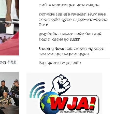
ଅଗ୍ନି-୪ କ୍ଷେପଣାସ୍ତ୍ରର ସଫଳ ପରୀକ୍ଷଣ
ପଟ୍ଟନାୟକ ପୋଖରୀ ନବୀକରଣରେ ୫୫.୬୯ ଲକ୍ଷ
ଟଙ୍କାର ଦୁର୍ନୀତି: ପୂର୍ବତନ ଯନ୍ତ୍ରୀ-ଏମ୍‌ଇ-ଠିକାଦାର
ଗିରଫ
ଦୁଃସ୍ଥିତିଜନିତ ଦେଶାନ୍ତର ରୋକିବ ମିଶନ ଶକ୍ତି
ବିଭାଗର ‘ପ୍ରୋଜେକ୍ଟ BLESS’
Breaking News : ପାଣି ଟାଙ୍କିରେ ଶ୍ୱାସରୁଦ୍ଧ
ହୋଇ ଜଣେ ମୃତ, ଅନ୍ୟଜଣେ ଗୁରୁତର
ା ମିଳିଛି ।
ବିଶ୍ୱ ସ୍ତନପାନ ସପ୍ତାହ ପାଳିତ