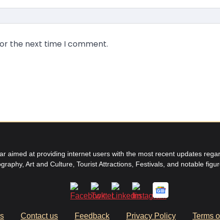
for the next time I comment.
aimed at providing internet users with the most recent updates regard
graphy, Art and Culture, Tourist Attractions, Festivals, and notable figu
us
Contact us
Feedback
Privacy Policy
Terms o