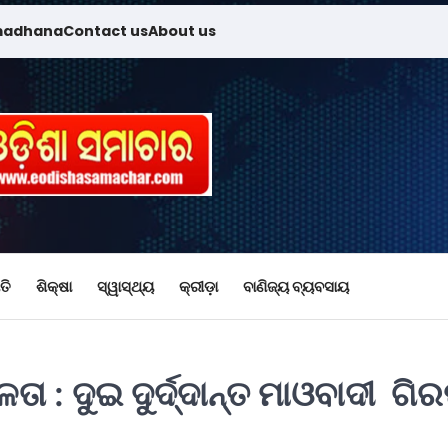
madhana
Contact us
About us
ତି
ଶିକ୍ଷା
ସ୍ୱାସ୍ଥ୍ୟ
କ୍ରୀଡ଼ା
ବାଣିଜ୍ୟ ବ୍ୟବସାୟ
 : ଦୁଇ ଦୁର୍ଦ୍ଦାନ୍ତ ମାଓବାଦୀ ଗି