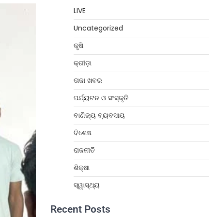
LIVE
Uncategorized
କୃଷି
କ୍ରୀଡ଼ା
ତାଜା ଖବର
ପର୍ଯ୍ୟଟନ ଓ ସଂସ୍କୃତି
ବାଣିଜ୍ୟ ବ୍ୟବସାୟ
ବିଶେଷ
ରାଜନୀତି
ଶିକ୍ଷା
ସ୍ୱାସ୍ଥ୍ୟ
Recent Posts