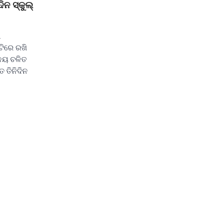
ିନ ସ୍କୁଲ୍
ା
ଟିରେ ରଖି
ାଳୟ ଚଳିତ
 ତିନିଦିନ