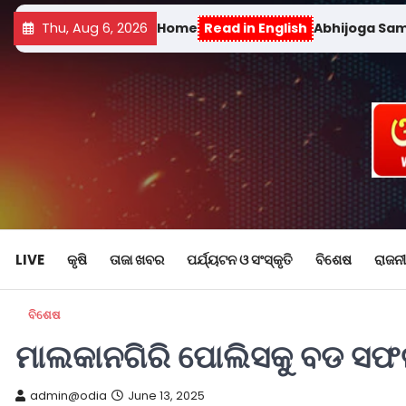
Thu, Aug 6, 2026
Home
Read in English
Abhijoga Sa
LIVE
କୃଷି
ତାଜା ଖବର
ପର୍ଯ୍ୟଟନ ଓ ସଂସ୍କୃତି
ବିଶେଷ
ରାଜନୀ
ବିଶେଷ
ମାଲକାନଗିରି ପୋଲିସକୁ ବଡ ସଫଳତା
admin@odia
June 13, 2025