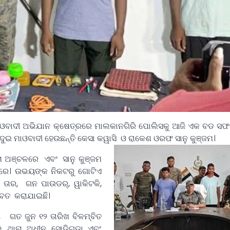
ବାଦୀ ଅଭିଯାନ କ୍ଷେତ୍ରରେ ମାଲକାନଗିରି ପୋଲିସକୁ ଆଜି ଏକ ବଡ ସଫଳତ
 ଦୁଇ ମାଓବାଦୀ ହେଉଛନ୍ତି କେସା କୱାସି ଓ ରାକେଶ ଓରଫ ସାନୁ କୁଞ୍ଜମ।
ା ଅଞ୍ଚଳରେ ଏବଂ ସାନୁ କୁଞ୍ଜମ
ଳରେ। ଉଭୟଙ୍କ ନିକଟରୁ ଗୋଟିଏ
 ତାର, ଗନ ପାଉଡର୍, ୱାକିଟକି,
ଜବତ କରାଯାଇଛି।
ଗତ ଜୁନ ୧୨ ତାରିଖ ବିଳମ୍ବିତ
 ଥାନା ଅଧୀନ ସୋଡିଗୁଡ଼ା ଏବଂ