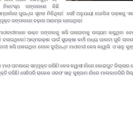
ାମ ନିକଟସ୍ଥ ଜଙ୍ଗଲରେ କିଛି
ସମ୍ପର୍କରେ ଗୁଇନ୍ଦା ସୂଚନା ମିଳିଥିଲା। ସେହି ଅନୁଯାୟୀ ପୋଲିସ ପକ୍ଷରୁ ଏ
୍ପୃକ୍ତ ଜଙ୍ଗଲରେ ଚଢ଼ାଉ ଆରମ୍ଭ ହୋଇଥିଲା।
ବାଦୀମାନେ ଉକ୍ତ ଜଙ୍ଗଲରୁ ଖସି ପଳାଇବାକୁ ଉଦ୍ୟମ କରୁଥିବା ବେଳ
ି ଚଳାଇଥିଲେ। ଆତ୍ମରକ୍ଷା ପାଇଁ ସୁରକ୍ଷା କର୍ମୀ ମଧ୍ୟ ପାଲଟା ଗୁଳି ଚାଳନ
ାଦୀ ଖସି ପଳାଇଥିବା ବେଳେ ଦୁର୍ଦ୍ଦାନ୍ତ ମାଓବାଦୀ କେସ କାୱାସି ଓ ସାନୁ କ
ମାଓ ଘଟଣାରେ ସମ୍ପୃକ୍ତ ରହିଛି। କେସ କୱାସୀ ନାଁରେ କୋରାପୁଟ ଜିଲ୍ଲାର ବ
କ୍ତି ରହିଛି। ସେହିପରି ରାକେଶ ଓରଫ ସାନୁ କୁଞ୍ଜାମ ନାଁରେ ମାଲକାନଗିରି ଜିଲ