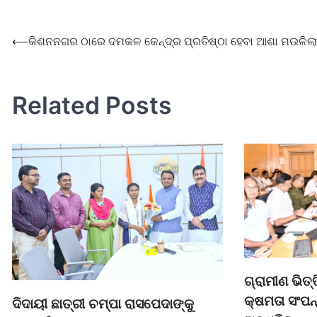
⟵
କିଶନନଗର ଠାରେ ଦମକଳ କେନ୍ଦ୍ର ପ୍ରତିଷ୍ଠା ହେବା ଆଶା ମଉଳିଲା
Related Posts
ଗ୍ରାମୀଣ ଭିତ୍
କ୍ଷମତା ସଂପ
ଦିଦାୟୀ ଛାତ୍ରୀ ଚମ୍ପା ରାସପେଦାଙ୍କୁ