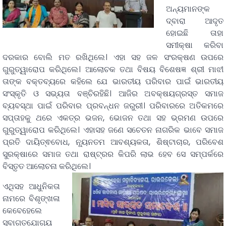
ଅନ୍ୟମାନଙ୍କ
ଦ୍ବାରା ଆଦୃତ
ହୋଇଛି ତାହା
ସମୀକ୍ଷା କରିବା
ଦରକାର ବୋଲି ମତ ରଖିଥିଲେ। ଏହା ସହ ଜଳ ସଂରକ୍ଷଣ ଉପରେ
ଗୁରୁତ୍ୱାରୋପ କରିଥିଲେ। ଆଲୋଚକ ତଥା ବିଷୟ ବିଶେଷଜ୍ଞ ଶ୍ରୀ ମାଝୀ
ତାଙ୍କ ବକ୍ତବ୍ୟରେ କହିଲେ ଯେ ଭାରତୀୟ ପରିବାର ପାଇଁ ଭାରତୀୟ
ସଂସ୍କୃତି ଓ ସଭ୍ୟତା ବଞ୍ଚିରହିଛି। ଆଜିର ଅବକ୍ଷୟଗ୍ରସ୍ତ ସମାଜ
ବ୍ୟବସ୍ଥା ପାଇଁ ପରିବାର ପ୍ରବନ୍ଧନ ଜରୁରୀ। ପରିବାରରେ ଅତିକମରେ
ସପ୍ତାହକୁ ଥରେ ଏକତ୍ର ଭଜନ, ଭୋଜନ ତଥା ସହ ଭ୍ରମଣ ଉପରେ
ଗୁରୁତ୍ୱାରୋପ କରିଥିଲେ। ଏହାସହ ଜଣେ ସଚେତନ ନାଗରିକ ଭାବେ ସମାଜ
ପ୍ରତି ଦାୟିତ୍ଵବୋଧ, ନ୍ୟୂନତମ ଆବଶ୍ୟକତା, ଶିଷ୍ଟାଚାର, ପରିବେଶ
ସୁରକ୍ଷାରେ ସମାଜ ତଥା ରାଷ୍ଟ୍ରର କିପରି ଲାଭ ହେବ ସେ ସମ୍ପର୍କରେ
ବିସ୍ତୃତ ଆଲୋଚନା କରିଥିଲେ।
ଏଥିସହ ଆଧୁନିକତା
ନାମରେ ବିଶୃଙ୍ଖଳା
କେବେହେଲେ
ସ୍ବାଗତଯୋଗ୍ୟ