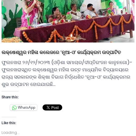
ଲକ୍ଷେଶ୍ୱର ମହିଳା କଲେଜରେ ‘ନୂଆ-ଓ’ କାର୍ଯ୍ୟକ୍ରମ ଉଦ୍ଘାଟିତ
ଫୁଲନଖରା ୨୬/୧୨/୨୦୨୩ (ଓଡ଼ିଶା ସମାଚାର/ଦୀପ୍ତିରଂଜନ କାନୁନଗୋ)-
ଫୁଲନଖରାସ୍ଥିତ ଲକ୍ଷେଶ୍ୱର ମହିଳା ଉଚ୍ଚ ମାଧ୍ୟମିକ ବିଦ୍ୟାଳୟରେ
ରାଜ୍ୟ ସରକାରଙ୍କ ଶିକ୍ଷା ବିଭାଗ ନିର୍ଦ୍ଧେଶିତ ‘ନୂଆ-ଓ’ କାର୍ଯ୍ୟକ୍ରମର
ଶୁଭ ଉଦ୍ଘାଟନ ହୋଇଯାଇଛି…
Share this:
WhatsApp
Like this:
Loading...