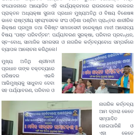
ସଂଯୋଜନାରେ ଆୟୋଜିତ ଏହି କାର୍ଯ୍ୟକ୍ରମରେ ରାଉରକେଲା କଲେଜର
ପ୍ରାକ୍ତନ ଅଧ୍ୟକ୍ଷା ସୁଜାତା ପ୍ରଧାନ ମୁଖ୍ୟଅତିଥି ଓ ବିଷୟ ବିଶେଷଜ୍ଞ
ଭାବେ ରାଷ୍ଟ୍ରୀୟ ସ୍ଵୟଂସେବକ ସଂଘ ଓଡ଼ିଶା ପଶ୍ଚିମ ପ୍ରାନ୍ତର ଶାରୀରିକ
ଶିକ୍ଷଣ ପ୍ରମୁଖ ତଥା ବିଶିଷ୍ଟ ସମାଜସେବୀ ହରେକୃଷ୍ଣ ମାଝୀ ଆଲୋଚ୍ୟ
ବିଷୟ ‘ପଞ୍ଚ ପରିବର୍ତ୍ତନ’: ପର୍ଯ୍ୟ।ବରଣ ସୁରକ୍ଷା, ପରିବାର ପ୍ରବନ୍ଧନ,
ସ୍ବ-ବୋଧ, ସାମାଜିକ ସମରସତା ଓ ନାଗରିକ କର୍ତ୍ତବ୍ୟବୋଧ ସମ୍ପର୍କରେ
ବ୍ୟାପକ ଆଲୋଚନା କରିଥିଲେ।
ମୁଖ୍ୟ ଅତିଥି ଶ୍ରୀମତୀ
ପ୍ରଧାନ ତାଙ୍କ ବକ୍ତବ୍ୟରେ
ପରିଷଦର ଏଭଳି
ଆଭିମୁଖ୍ୟକୁ ସାଧୁବାଦ ଦେବା
ସହ ପର୍ଯ୍ୟାବରଣ, ପରିବାର ଓ
ନାଗରିକ କର୍ତ୍ତବ୍ୟ
ଆମ ଦ୍ବାରା କେତେ
ସମ୍ପାଦିତ
ହୋଇପାରିଛି ଓ
ଏହା କେତେ