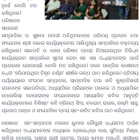
ନୁହେଁ ବୋଲି ମତ
ରଖିଥିଲେ।
ପରିଷଦର
ସାଧାରଣ
ସମ୍ପାଦିକା ଡ. ସୁଷମା ମୋଦୀ ଅତିଥିମାନଙ୍କ ପରିଚୟ ପ୍ରଦାନ ତଥା
ସଂଯୋଜକ ଶ୍ରୀ ଭୋଇ କାର୍ଯ୍ୟକ୍ରମର ଆଭିମୁଖ୍ୟ ସମ୍ପର୍କରେ ବକ୍ତବ୍ୟ
ରଖିଥିଲେ। ସଭାପତି ଡ. ଜେନା ପରିଷଦ ଦ୍ବାରା ନିଆଯାଉଥିବା ବିଭିନ୍ନ
କାର୍ଯ୍ୟକ୍ରମ ସମ୍ପର୍କରେ ସୂଚନା ଦେବା ସହ ଏହା ଅନ୍ୟମାନଙ୍କ ପାଇଁ
ପ୍ରେରଣା ଯୋଗାଉଛି ବୋଲି ମତ ରଖିଥିଲେ। ପରେ ଗାଳ୍ପିକ କାଶୀନାଥ
ନନ୍ଦୀ ‘ହଜିଯାଉଥିବା ଚିହ୍ନ ବର୍ଣ୍ଣ’ ଶୀର୍ଷକ ଗଳ୍ପ ପାଠ କରିଥିଲେ। ଦ୍ବିତୀୟ
ପର୍ଯ୍ୟାୟରେ ସଂଗଠନ ସମ୍ପାଦକ, ସାମ୍ବାଦିକ ତଥା କବି କୁଞ୍ଜବିହାରୀ
ରାଉତଙ୍କ ସଭାପତିତ୍ବ, ଅଧ୍ୟାପିକା ପ୍ରିୟଙ୍କା ପଲେଇ ଓ ଅଧ୍ୟାପିକା
ମୋନାଲିସା ବେହେରାଙ୍କ ସଂଯୋଜନାରେ ଆୟୋଜିତ କବିତା ଆବୃତ୍ତି
କାର୍ଯ୍ୟକ୍ରମରେ ବିଶିଷ୍ଟ କବି ତ୍ରିନାଥ ସିଂହ, ବଳରାମ ରାଉଳ, ରଶ୍ମି ସାହୁ,
ପ୍ରତାପ ପଣ୍ଡା ଓ ସଂଯୋଜିକା ଦ୍ବୟ ସ୍ବ-ରଚିତ କବିତା ପାଠ କରିଥିଲେ।
ଶେଷରେ ସହ-ସମ୍ପାଦକ ମନୋଜ କୁମାର ଚୌଧୁରୀ ଧନ୍ୟବାଦ ଅର୍ପଣ
କରିଥିଲେ। ଅନ୍ୟମାନଙ୍କ ମଧ୍ୟରେ ବ୍ରଜେନ୍ଦ୍ର ଦାଶ, ସୁମିତ୍ରା ମିଶ୍ର,
ଲଳିତା ବେହେରା, ପୁଷ୍ପା ରାଣୀ ପଟେଲ, ଅଜୟ କୁମାର ମହାନ୍ତି, ଶ୍ରୀଧର