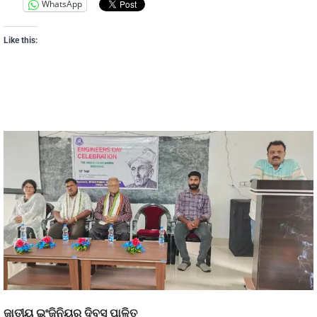
WhatsApp
Like this:
ଜାତୀୟ ଇଂଜିନିୟର ଦିବସ ପାଳିତ