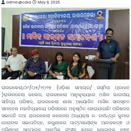
admin@odia
May 9, 2025
ରାଉରକେଲା,୦୯/୦୫/୨୦୨୫ (ଓଡ଼ିଶା ସମାଚାର/ ସସ୍ମିତା ପ୍ରଧାନ
)ରାଉରକେଲା କଲେଜ, ରାଉରକେଲା ଆନୁକୂଲ୍ୟରେ ଅଖିଳ ଭାରତୀୟ
ସାହିତ୍ୟ ପରିଷଦ, ରାଉରକେଲା ଶାଖା ଆୟୋଜିତ ମାସିକ ସାରସ୍ବତ
ସମାବେଶ ମହାବିଦ୍ୟାଳୟ ପରିସରରେ ଅନୁଷ୍ଠିତ ହୋଇଯାଇଛି। ପରିଷଦର
ସଭାପତି ତଥା ରାଉରକେଲା କଲେଜର ଅଧ୍ୟକ୍ଷ ଡ. ରବୀନ୍ଦ୍ର କୁମାର
ଜେନାଙ୍କ ସଭାପତିତ୍ବ, କରୁଣାକର ପାଟ୍ଟଶାଣୀଙ୍କ ଆବାହକତ୍ଵ ଓ
ପରିଷଦର ସମ୍ପାଦକ ଗାଳ୍ପିକ ସଂଜୀବ କୁମାର ଭୋଇଙ୍କ ମଞ୍ଚ