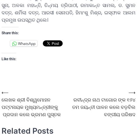
ସୁନା, ଅଳକା ମହାନ୍ତି, ଚିନ୍ମୟ ତ୍ରିପାଠୀ, ରମାକାନ୍ତ ସାମଲ, ଡ. ସୁମନ
ଦତ୍ତ, ଶର୍ମିଲା ଦତ୍ତ, ଆରସୀ ସେନାପତି, ହିମାଂଶୁ ମିଶ୍ର, ଇସ୍ଫାକ ଆଲମ
ପ୍ରମୁଖ ଉପସ୍ଥିତ ଥିଲେ।
Share this:
WhatsApp
Like this:
⟵
⟶
ଲେଖକ ଶ୍ରୀ ବିଶ୍ୱମୋହନ
ରବୀନ୍ଦ୍ର ନାଥ ଟାଗୋର ଙ୍କ ୧୬୪
ପଟ୍ଟନାୟକ ମୁଖ୍ୟମନ୍ତ୍ରୀଙ୍କୁ
ତମ ଜୟନ୍ତୀ ପାଳନ କଲେ ବଡ଼ବିଲ
ପ୍ରଦାନ କଲେ ଭ୍ରମଣ ପୁସ୍ତକ
ବଙ୍ଗୀୟ ପରିଷଦ
Related Posts