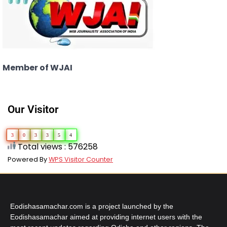
Member of WJAI
Our Visitor
3
0
3
3
5
4
Total views : 576258
Powered By
WPS Visitor Counter
Eodishasamachar.com is a project launched by the
Eodishasamachar aimed at providing internet users with the