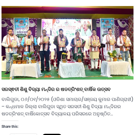
ସରସ୍ଵତୀ ଶିଶୁ ବିଦ୍ୟା ମନ୍ଦିର ର ଷଡତ୍ରିଂଶତ୍ ବାର୍ଷିକ ଉତ୍ସବ
ବାଲିଗୁଡା, ୦୬/୦୧/୨୦୨୫ (ଓଡିଶା ସମାଚାର/ସଞ୍ଜୟ କୁମାର ପାଣିଗ୍ରାହୀ)
– କନ୍ଧମାଳ ଜିଲ୍ଲା ବାଲିଗୁଡା ସ୍ଥିତ ସରସତୀ ଶିଶୁ ବିଦ୍ୟା ମନ୍ଦିରର
ଷଡତ୍ରିଂଶତ୍ ବାର୍ଷିକୋତ୍ସବ ବିଦ୍ୟାଳୟ ପରିସରରେ ଅନୁଷ୍ଠିତ…
Share this: