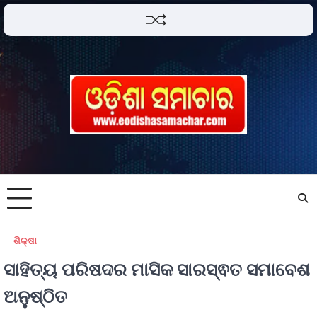
ଶିକ୍ଷା
ସାହିତ୍ୟ ପରିଷଦର ମାସିକ ସାରସ୍ଵତ ସମାବେଶ
ଅନୁଷ୍ଠିତ