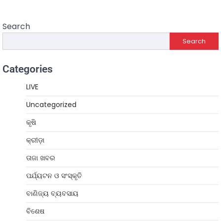
Search
Search
Categories
LIVE
Uncategorized
କୃଷି
କ୍ରୀଡ଼ା
ତାଜା ଖବର
ପର୍ଯ୍ୟଟନ ଓ ସଂସ୍କୃତି
ବାଣିଜ୍ୟ ବ୍ୟବସାୟ
ବିଶେଷ