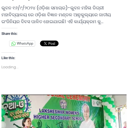
ଭୁବନ ୧୬/୯/୨୦୨୪ (ଓଡ଼ିଶା ସମାଚାର)-ଭୁବନ ମହିଳା ଡିଗ୍ରୀ
ମହାବିଦ୍ୟାଳୟ ରେ ଓଡ଼ିଶା ବିଜ୍ଞାନ ମଣ୍ଡଳ ଆନୁକୁଲ୍ୟରେ ଜାତୀୟ
ଇଂଜିନିୟର ଦିବସ ପାଳିତ ହୋଇଯାଇଛି। ଏହି କାର୍ଯ୍ୟକ୍ରମ କୁ…
Share this:
WhatsApp
Like this:
Loading...