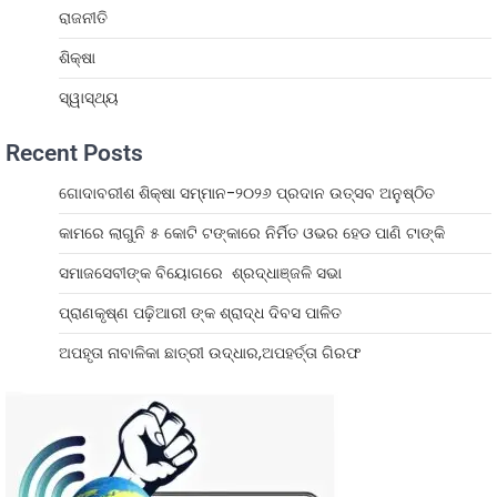
ରାଜନୀତି
ଶିକ୍ଷା
ସ୍ୱାସ୍ଥ୍ୟ
Recent Posts
ଗୋଦାବରୀଶ ଶିକ୍ଷା ସମ୍ମାନ-୨୦୨୬ ପ୍ରଦାନ ଉତ୍ସବ ଅନୁଷ୍ଠିତ
କାମରେ ଲାଗୁନି ୫ କୋଟି ଟଙ୍କାରେ ନିର୍ମିତ ଓଭର ହେଡ ପାଣି ଟାଙ୍କି
ସମାଜସେବୀଙ୍କ ବିୟୋଗରେ ଶ୍ରଦ୍ଧାଞ୍ଜଳି ସଭା
ପ୍ରାଣକୃଷ୍ଣ ପଢ଼ିଆରୀ ଙ୍କ ଶ୍ରାଦ୍ଧ ଦିବସ ପାଳିତ
ଅପହୃତା ନାବାଳିକା ଛାତ୍ରୀ ଉଦ୍ଧାର,ଅପହର୍ତ୍ତା ଗିରଫ