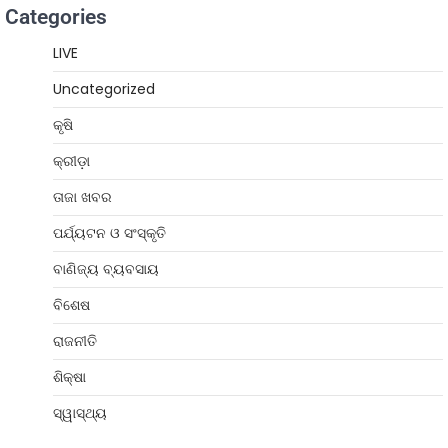
Categories
LIVE
Uncategorized
କୃଷି
କ୍ରୀଡ଼ା
ତାଜା ଖବର
ପର୍ଯ୍ୟଟନ ଓ ସଂସ୍କୃତି
ବାଣିଜ୍ୟ ବ୍ୟବସାୟ
ବିଶେଷ
ରାଜନୀତି
ଶିକ୍ଷା
ସ୍ୱାସ୍ଥ୍ୟ