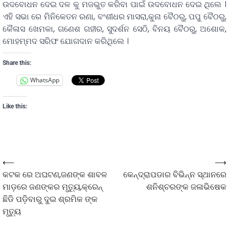
ଉଦବୋଧନ ଦେଇ ଦଳ କୁ ମଜଭୁତ କରିବା ପାଇଁ ଉଦବୋଧନ ଦେଇ ଥିଲେ ।
ଏହି ସଭା ରେ ମିନିକେତନ ରଣା, ବଂଶୀଧର ମାସରା,କୁନା ବୈଠରୁ, ପପୁ ବୈଠରୁ,
କୈଳାସ ଖେମକା, ଗଣେଶ ଗହୀର, ସୁଦର୍ଶନ ସେଠି, ବିନୟ ବୈଠରୁ, ଅଶୋକ,
ମୋହମ୍ମଦ ସରିଫ ଯୋଗଦାନ କରିଥିଲେ ।
Share this:
WhatsApp
Like this:
⟵
⟶
କଟକ ରେ ଅଘଟଣ,ଜଣଙ୍କ ଶାବଳ
କେନ୍ଦ୍ରାପଡାର ବିଭିନ୍ନ ସ୍ଥାନରେ
ମାଡ଼ରେ ଜଣଙ୍କର ମୃତ୍ୟୁ,କ୍ରେନ୍
ଶନିଶ୍ଚରଙ୍କ ଜଳାଭିଷେକ
ଛିଡି ପଡ଼ିବାରୁ ଦୁଇ ଶ୍ରମିକ ଙ୍କ
ମୃତ୍ୟୁ