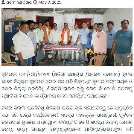
admin@odia
May 3, 2025
ଜୁନାଗଡ଼, ୦୩/୦୫/୨୦୨୫ (ଓଡ଼ିଶା ସମାଚାର /ରକେଶ ବେମାଲ) ନୂତନ
ଭାବେ ନିଯୁକ୍ତ ଜୁନାଗଡ଼ ନଗର ସଭାପତି ବିକ୍ରାନ୍ତ କୁମାର ପଟ୍ଟନାୟକ ଓ
ନଗର ଜିଲ୍ଲା ପ୍ରତିନିଧି ଶିବରାମ ରାଉତ ଙ୍କୁ ନଗର ବି ଜେ ପି ତରଫରୁ
ସ୍ଥାନୀୟ ବି ଜେ ପି କାର୍ଯ୍ୟାଳୟ ଠାରେ ସମର୍ଦ୍ଧନା ଦିଆଯାଇଛି ।
ନଗର ଜିଲ୍ଲା ପ୍ରତିନିଧି ଶିବରାମ ରାଉତ ଙ୍କ ସଭାପତିତ୍ୱ ରେ ଅନୁଷ୍ଠିତ
ସଭା ରେ ରାଜ୍ୟ କାର୍ଯ୍ୟକାରିଣୀ ସଦସ୍ୟ କାଳିନ୍ଦ୍ରି ପାଣିଗ୍ରାହୀ, ପୂର୍ବତନ
ନଗରପାଳ ମୁକେଶ ଅଗ୍ରୱାଲ, ବରିଷ୍ଟ ବି ଜେ ପି ସଦସ୍ୟ ହିମାଂଶୁ ଶେଖର
ବରାଡ଼, ସତ୍ୟ ନାରାୟଣ ପଣ୍ଡା,କୁମ୍ବଲେ ପାଣିଗ୍ରାହୀ,ଉପସ୍ଥିତ ରହି