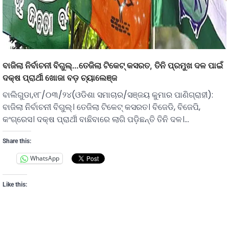
ବାଜିଲା ନିର୍ବାଚନୀ ବିଗୁଲ୍…ତେଜିଲା ଟିକେଟ୍ କସରତ, ତିନି ପ୍ରମୁଖ ଦଳ ପାଇଁ
ଦକ୍ଷ ପ୍ରାର୍ଥୀ ଖୋଜା ବଡ଼ ଚ୍ୟାଲେଞ୍ଜ
ବାଲିଗୁଡା,୧୮/୦୩/୨୪(ଓଡିଶା ସମାଚାର/ସଞ୍ଜୟ କୁମାର ପାଣିଗ୍ରାହୀ):
ବାଜିଲା ନିର୍ବାଚନୀ ବିଗୁଲ୍। ତେଜିଲା ଟିକେଟ୍ କସରତ। ବିଜେଡି, ବିଜେପି,
କଂଗ୍ରେସ। ଦକ୍ଷ ପ୍ରାର୍ଥୀ ବାଛିବାରେ ଲାଗି ପଡ଼ିଛନ୍ତି ତିନି ଦଳ।…
Share this:
WhatsApp
Like this: