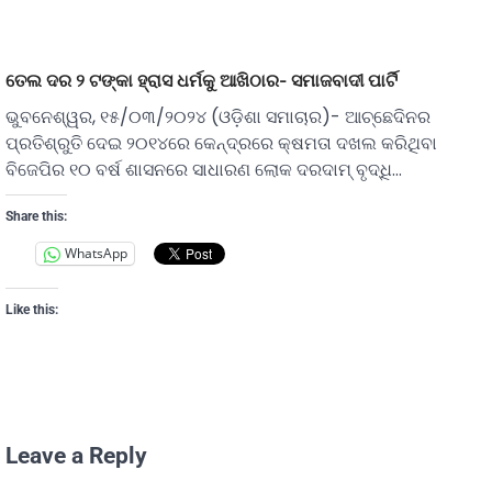
ତେଲ ଦର ୨ ଟଙ୍କା ହ୍ରାସ ଧର୍ମକୁ ଆଖିଠାର- ସମାଜବାଦୀ ପାର୍ଟି
ଭୁବନେଶ୍ୱର, ୧୫/୦୩/୨୦୨୪ (ଓଡ଼ିଶା ସମାଚାର)- ଆଚ୍ଛେଦିନର
ପ୍ରତିଶ୍ରୁତି ଦେଇ ୨୦୧୪ରେ କେନ୍ଦ୍ରରେ କ୍ଷମତା ଦଖଲ କରିଥିବା
ବିଜେପିର ୧୦ ବର୍ଷ ଶାସନରେ ସାଧାରଣ ଲୋକ ଦରଦାମ୍ ବୃଦ୍ଧି…
Share this:
WhatsApp
Like this:
Leave a Reply