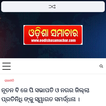
ରାଜନୀତି
ନୂତନ ବି ଜେ ପି ସଭାପତି ଓ ନଗର ଜିଲ୍ଲା
ପ୍ରତିନିଧି ଙ୍କୁ ସ୍ୱାଗତ ସମର୍ଦ୍ଧନା ।