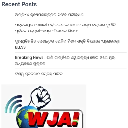
Recent Posts
ଅଗ୍ନି-୪ କ୍ଷେପଣାସ୍ତ୍ରର ସଫଳ ପରୀକ୍ଷଣ
ପଟ୍ଟନାୟକ ପୋଖରୀ ନବୀକରଣରେ ୫୫.୬୯ ଲକ୍ଷ ଟଙ୍କାର ଦୁର୍ନୀତି:
ପୂର୍ବତନ ଯନ୍ତ୍ରୀ-ଏମ୍‌ଇ-ଠିକାଦାର ଗିରଫ
ଦୁଃସ୍ଥିତିଜନିତ ଦେଶାନ୍ତର ରୋକିବ ମିଶନ ଶକ୍ତି ବିଭାଗର ‘ପ୍ରୋଜେକ୍ଟ
BLESS’
Breaking News : ପାଣି ଟାଙ୍କିରେ ଶ୍ୱାସରୁଦ୍ଧ ହୋଇ ଜଣେ ମୃତ,
ଅନ୍ୟଜଣେ ଗୁରୁତର
ବିଶ୍ୱ ସ୍ତନପାନ ସପ୍ତାହ ପାଳିତ