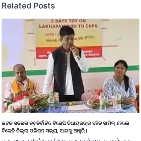
Related Posts
କଟକ ସଦରର ନବନିର୍ବାଚିତ ବିଜେପି ବିଧାୟକଙ୍କ ସହିତ ସାମିଲ୍ ହେଲେ
ବିଜେଡ଼ି ଜିଲ୍ଲା ପରିଷଦ ସଭ୍ୟ, ଆଗକୁ ଆହୁରି।