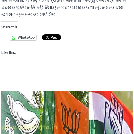
କଟକ ସଦର, ୨୬/୬/୨୦୨୪ (ଓଡ଼ିଶା ସମାଚାର /ବିଷ୍ଣୁ ବେହେରା): କଟକ
ସଦରର ପୂର୍ବତନ ବିଜେଡ଼ି ବିଧାୟକ ଏଵଂ ତାଙ୍କର ତଥାକଥିତ କୋଟେରୀ
ଗୋଷ୍ଠୀଙ୍କ ଉପରେ ଦୀର୍ଘ ଦିନ…
Share this:
WhatsApp
Like this: