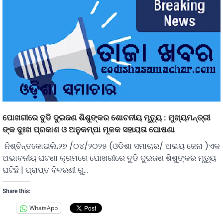
ପୋଖରୀରେ ବୁଡି ଦୁଇଜଣ ଶିଶୁଙ୍କର ଶୋଚନୀୟ ମୃତ୍ୟୁ : ମୁଖ୍ୟମନ୍ତ୍ରୀ
ଙ୍କ ଦୁଃଖ ପ୍ରକାଶ ଓ ଅନୁକମ୍ପା ମୂଳକ ସହାୟତା ଘୋଷଣା
ନିଶ୍ଚିନ୍ତକୋଇଲି,୨୭ /୦୪/୨୦୨୫ (ଓଡିଶା ସମାଚାର/ ଅଭୟ ଜେନା )ଏକ
ଅଭାବନୀୟ ଘଟଣା କ୍ରମରେ ପୋଖରୀରେ ବୁଡି ଦୁଇଜଣ ଶିଶୁଙ୍କର ମୃତ୍ୟୁ
ଘଟିଛି | ପ୍ରାପ୍ତ ବିବରଣୀ ରୁ…
Share this:
WhatsApp