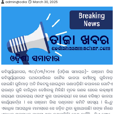
admin@odia
March 30, 2025
କବିସୂର୍ୟ୍ୟନଗର, ୩୦/୦୩/୨୦୨୫ (ଓଡ଼ିଶା ସମାଚାର)- ଗଞ୍ଜାମ ଜିଲା
କବିସୂର୍ୟ୍ୟନଗର ପଥରପାଲିରେ ଜନୈକ ଭାଜପା କର୍ମୀଙ୍କୁ ଗୁଳିମାଡ଼
ହୋଇଛି। ଗୁଳିମାଡ଼ ଅତି ନିକଟରୁ ହୋଇଥିବା ଜଣାପଡ଼ିଛି। କପାଳରେ ଗୋଟିଏ
ରାଉଣ୍ଡ ଗୁଳି ବାଜିଥିବା ଦେଖିବାକୁ ମିଳିଛି। ମୃତକ ଜଣକ ହେଲେ ଲକ୍ଷ୍ମୀ
ନାରାୟଣ ପାଇକରାୟ ଓରଫ କୁନା ପାଇକରାୟ। ସେ ଜଣେ ବରିଷ୍ଠ ଭାଜପା
କାର୍ୟ୍ୟକର୍ତ୍ତା । ସେ ଗଞ୍ଜାମ ଜିଲା ଦଣ୍ଡନାଚ କମିଟି ସଦସ୍ୟ । କିନ୍ତୁ
ଏକାଧିକ ଆପରାଧିକ ମାମଲାରେ ସେ ଜଡ଼ିତ ଥିବା କୁହାଯାଉଛି। ତାଙ୍କ ନାଁରେ