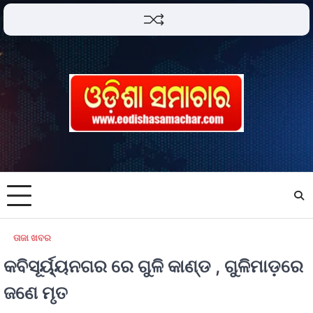
ତାଜା ଖବର
କବିସୂର୍ୟ୍ୟନଗର ରେ ଗୁଳି କାଣ୍ଡ , ଗୁଳିମାଡ଼ରେ
ଜଣେ ମୃତ