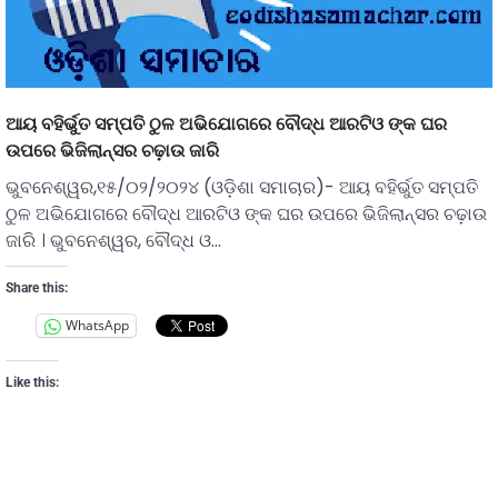
ଆୟ ବହିର୍ଭୁତ ସମ୍ପତି ଠୁଳ ଅଭିଯୋଗରେ ବୌଦ୍ଧ ଆରଟିଓ ଙ୍କ ଘର
ଉପରେ ଭିଜିଲାନ୍ସର ଚଢ଼ାଉ ଜାରି
ଭୁବନେଶ୍ୱର,୧୫/୦୨/୨୦୨୪ (ଓଡ଼ିଶା ସମାଚାର)- ଆୟ ବହିର୍ଭୁତ ସମ୍ପତି
ଠୁଳ ଅଭିଯୋଗରେ ବୌଦ୍ଧ ଆରଟିଓ ଙ୍କ ଘର ଉପରେ ଭିଜିଲାନ୍ସର ଚଢ଼ାଉ
ଜାରି । ଭୁବନେଶ୍ୱର, ବୌଦ୍ଧ ଓ…
Share this:
WhatsApp
Like this: