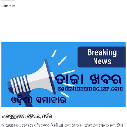
Like this:
ଝାରସୁଗୁଡ଼ାରେ ଟ୍ରିପଲ୍ ମର୍ଡର
ଝାରସୁଗୁଡ଼ା, ୦୯/୦୫/୨୦୨୪ (ଓଡ଼ିଶା ସମାଚାର)- ଝାରସୁଗୁଡ଼ାରେ ଗୋଟିଏ