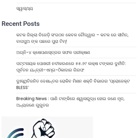
ସ୍ୱାସ୍ଥ୍ୟ
Recent Posts
କଟକ ଜିଲ୍ଲା ବିଜେଡ଼ି ସଂଗଠନ କେବଳ ଚୌଦ୍ୱାର – କଟକ ରେ ସୀମିତ,
ବାପପୁଅ ଙ୍କ ପଛରେ ପୁରା ଟିମ୍!
ଅଗ୍ନି-୪ କ୍ଷେପଣାସ୍ତ୍ରର ସଫଳ ପରୀକ୍ଷଣ
ପଟ୍ଟନାୟକ ପୋଖରୀ ନବୀକରଣରେ ୫୫.୬୯ ଲକ୍ଷ ଟଙ୍କାର ଦୁର୍ନୀତି:
ପୂର୍ବତନ ଯନ୍ତ୍ରୀ-ଏମ୍‌ଇ-ଠିକାଦାର ଗିରଫ
ଦୁଃସ୍ଥିତିଜନିତ ଦେଶାନ୍ତର ରୋକିବ ମିଶନ ଶକ୍ତି ବିଭାଗର ‘ପ୍ରୋଜେକ୍ଟ
BLESS’
Breaking News : ପାଣି ଟାଙ୍କିରେ ଶ୍ୱାସରୁଦ୍ଧ ହୋଇ ଜଣେ ମୃତ,
ଅନ୍ୟଜଣେ ଗୁରୁତର