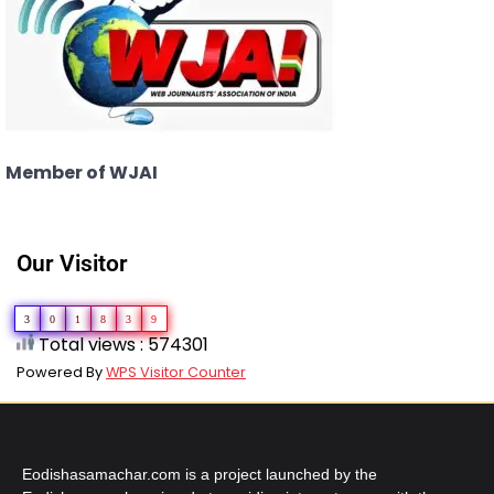
Member of WJAI
Our Visitor
3
0
1
8
3
9
Total views : 574301
Powered By
WPS Visitor Counter
Eodishasamachar.com is a project launched by the