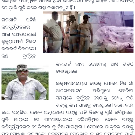
ଏକାଧିକ ଅପରାଧିକ ମାମଲା ଥିବା ଜଣାପଡିଛି। ତେଣୁ କାହିଁକି , କିଏ ଫୋନେ୍
ରେ ଡ଼ାକି ଗୁଳି କଲେ ତାହା ଜଣାପଡ଼ୁନାହିଁ ।
ଘଟଣାଟି ଘଟିଛି
କବିସୂର୍ୟ୍ୟନଗର
ଥାନା ପଥରପଲ୍ଲୀ
କୁକୁଡ଼ାଫାର୍ମ ନିକଟ
କଲଭର୍ଟ ନିକଟରେ।
କିଛି ଦୁର୍ବୃତ୍ତ
କଲଭର୍ଟ କାମ ଦେଖିବାକୁ ଆସି ଭିଡିଓ
ବନାଉଥିଲେ।
ଲକ୍ଷ୍ମୀନାରାୟଣ ବାଇକ୍ ଯୋଗେ ନିଜ ଗାଁ
ଆଠଗଡ଼ପାଟଣା ଅଭିମୁଖେ ଫେରିବା
ସମୟରେ ଦୁର୍ବୁତ୍ତ ସେଠାରୁ ଫୋନ୍ କରି
ତାଙ୍କୁ କାମ ପାଖକୁ ଡାକିଥିଲେ। ଜଣେ କାମ
କଥା ପଚାରିବା ବେଳେ ଅନ୍ୟଜଣେ ତାଙ୍କୁ ଅତି ନିକଟରୁ ଗୁଳି କରିଥିଲେ।
ଗୁଳି ମାଡ଼ରେ ସେ ଘଟଣାସ୍ଥଳରେ ଟଳିପଡ଼ିଥିବା ବେଳେ ତାଙ୍କୁ
କବିସୂର୍ୟ୍ୟନଗର ମେଡିକାଲ କୁ ନିଆଯାଇଥିଲା । ସେଠାରେ ଡାକ୍ତର ତାଙ୍କୁ
ମୃତ ଘୋଷଣା କରିଥିଲେ। ବ୍ରହ୍ମପୁର ମେଡିକାଲ କୁ ଶବ ବ୍ୟବଛେଦ ପାଇଁ