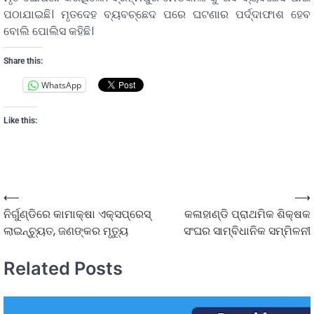
ପଠାଯାଇଛି। ମୃତଦେହ ବ୍ୟବଚ୍ଛେଦ ପରେ ଘଟଣାର ପର୍ଦ୍ଦାଫାଶ ହେବ
ବୋଲି ପୋଲିସ କହିଛି।
Share this:
WhatsApp
Like this:
⟵
⟶
ନିର୍ଗୁଣ୍ଡିରେ କାମାକ୍ଷା ଏକ୍ସପ୍ରେସ୍
କଳାହାଣ୍ଡି ପ୍ରାଥମିକ ଶିକ୍ଷକ
ଲାଇନ୍‌ଚ୍ୟୁତ, ଜଣଙ୍କର ମୃତ୍ୟୁ
ସଂଘର ସାମ୍ବିଧାନିକ ସମ୍ମିଳନୀ
Related Posts