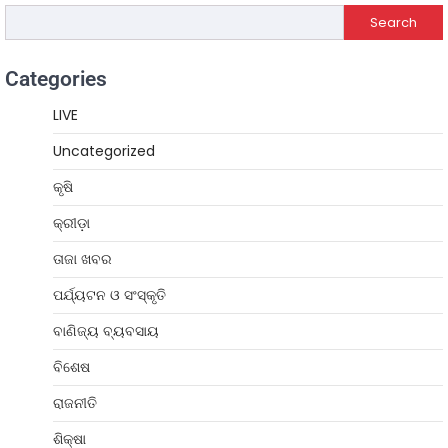
Search
Categories
LIVE
Uncategorized
କୃଷି
କ୍ରୀଡ଼ା
ତାଜା ଖବର
ପର୍ଯ୍ୟଟନ ଓ ସଂସ୍କୃତି
ବାଣିଜ୍ୟ ବ୍ୟବସାୟ
ବିଶେଷ
ରାଜନୀତି
ଶିକ୍ଷା