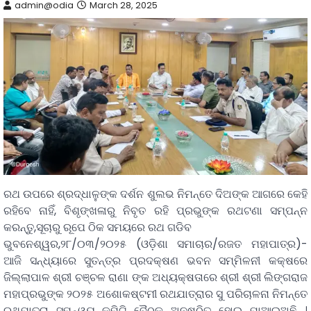
admin@odia
March 28, 2025
ରଥ ଉପରେ ଶ୍ରଦ୍ଧାଳୁଙ୍କ ଦର୍ଶନ ଶୁଲଭ ନିମନ୍ତେ ଦିଅଙ୍କ ଆଗରେ କେହି
ରହିବେ ନାହିଁ, ବିଶୃଙ୍ଖଳାରୁ ନିବୃତ ରହି ପ୍ରଭୁଙ୍କ ରଥଟଣା ସମ୍ପନ୍ନ
କରନ୍ତୁ,ସୂଚାରୁ ରୂପେ ଠିକ ସମୟରେ ରଥ ଗଡିବ
ଭୁବନେଶ୍ୱର,୨୮/୦୩/୨୦୨୫ (ଓଡ଼ିଶା ସମାଚାର/ରଜତ ମହାପାତ୍ର)-
ଆଜି ସନ୍ଧ୍ୟାରେ ସୁତନ୍ତ୍ର ପ୍ରଦକ୍ଷଣ ଭବନ ସମ୍ମିଳନୀ କକ୍ଷରେ
ଜିଲ୍ଲାପାଳ ଶ୍ରୀ ଚଞ୍ଚଳ ରାଣା ଙ୍କ ଅଧ୍ୟକ୍ଷତାରେ ଶ୍ରୀ ଶ୍ରୀ ଲିଙ୍ଗରାଜ
ମହାପ୍ରଭୁଙ୍କ ୨୦୨୫ ଅଶୋକଷ୍ଟମୀ ରଥଯାତ୍ରାର ସୁ ପରିଚାଳନା ନିମନ୍ତେ
ରଥଯାତ୍ରା ସମନ୍ୱୟ କମିଟି ବୈଠକ ଅନୁଷ୍ଠିତ ହୋଇ ଯାଆଇଅଛି ।