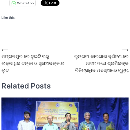
WhatsApp
Like this:
⟵
⟶
ମଙ୍ଗଳପୁର ରେ ଦୁଇଟି ଘରୁ
ରୁଙ୍ଗଟା କାରଖାନା ଦୂର୍ଘଟଣାରେ
ଲକ୍ଷାଧିକ ଟଙ୍କା ଓ ସୁନାଅଳଙ୍କାର
ଆହତ ଜଣେ ଶ୍ରମିକଙ୍କ
ଲୁଟ
ଚିକିତ୍ସାଧିନ ଅବସ୍ଥାରେ ମୃତ୍ୟୁ
Related Posts