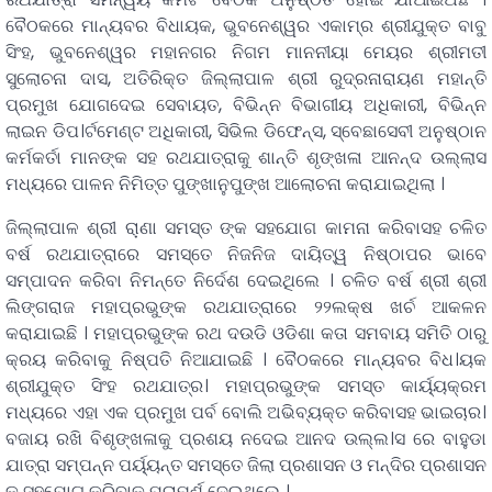
ବୈଠକରେ ମାନ୍ୟବର ବିଧାୟକ, ଭୁବନେଶ୍ୱର ଏକାମ୍ର ଶ୍ରୀଯୁକ୍ତ ବାବୁ
ସିଂହ, ଭୁବନେଶ୍ୱର ମହାନଗର ନିଗମ ମାନନୀୟା ମେୟର ଶ୍ରୀମତୀ
ସୁଲୋଚନା ଦାସ, ଅତିରିକ୍ତ ଜିଲ୍ଲାପାଳ ଶ୍ରୀ ରୁଦ୍ରନାରାୟଣ ମହାନ୍ତି
ପ୍ରମୁଖ ଯୋଗଦେଇ ସେବାୟତ, ବିଭିନ୍ନ ବିଭାଗୀୟ ଅଧିକାରୀ, ବିଭିନ୍ନ
ଲାଇନ ଡିପ।ର୍ଟମେଣ୍ଟ ଅଧିକାରୀ, ସିଭିଲ ଡିଫେନ୍ସ, ସ୍ବେଛାସେବୀ ଅନୁଷ୍ଠାନ
କର୍ମକର୍ତା ମାନଙ୍କ ସହ ରଥଯାତ୍ରାକୁ ଶାନ୍ତି ଶୃଙ୍ଖଳା ଆନନ୍ଦ ଉଲ୍ଲାସ
ମଧ୍ୟରେ ପାଳନ ନିମିତ୍ତ ପୁଙ୍ଖାନୁପୁଙ୍ଖ ଆଲୋଚନା କରାଯାଇଥିଲା ।
ଜିଲ୍ଲାପାଳ ଶ୍ରୀ ରା଼ଣା ସମସ୍ତ ଙ୍କ ସହଯୋଗ କାମନା କରିବାସହ ଚଳିତ
ବର୍ଷ ରଥଯାତ୍ରାରେ ସମସ୍ତେ ନିଜନିଜ ଦାୟିତ୍ୱ ନିଷ୍ଠାପର ଭାବେ
ସମ୍ପାଦନ କରିବା ନିମନ୍ତେ ନିର୍ଦେଶ ଦେଇଥିଲେ । ଚଳିତ ବର୍ଷ ଶ୍ରୀ ଶ୍ରୀ
ଲିଙ୍ଗରାଜ ମହାପ୍ରଭୁଙ୍କ ରଥଯାତ୍ରାରେ ୨୨ଲକ୍ଷ ଖର୍ଚ ଆକଳନ
କରାଯାଇଛି । ମହାପ୍ରଭୁଙ୍କ ରଥ ଦଉଡି ଓଡିଶା କତା ସମବାୟ ସମିତି ଠାରୁ
କ୍ରୟ କରିବାକୁ ନିଷ୍ପତି ନିଆଯାଇଛି । ବୈଠକରେ ମାନ୍ୟବର ବିଧ।ୟକ
ଶ୍ରୀଯୁକ୍ତ ସିଂହ ରଥଯାତ୍ର। ମହାପ୍ରଭୁଙ୍କ ସମସ୍ତ କାର୍ୟ୍ୟକ୍ରମ
ମଧ୍ୟରେ ଏହା ଏକ ପ୍ରମୁଖ ପର୍ବ ବୋଲି ଅଭିବ୍ୟକ୍ତ କରିବାସହ ଭାଇଚାର।
ବଜାୟ ରଖି ବିଶୃଙ୍ଖଳାକୁ ପ୍ରଶୟ ନଦେଇ ଆନଦ ଉଲ୍ଲ।ସ ରେ ବାହୁଡା
ଯାତ୍ରା ସମ୍ପନ୍ନ ପର୍ୟ୍ୟନ୍ତ ସମସ୍ତେ ଜିଲା ପ୍ରଶାସନ ଓ ମନ୍ଦିର ପ୍ରଶାସନ
କୁ ସହଯୋଗ କରିବାକୁ ପରାମର୍ଶ ଦେଇଥିଲେ ।