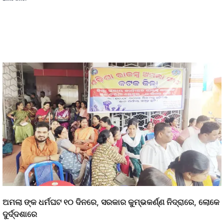
ଅମଲା ଙ୍କ ଧର୍ମଘଟ ୧୦ ଦିନରେ, ସରକାର କୁମ୍ଭକର୍ଣ୍ଣ ନିଦ୍ରାରେ, ଲୋକେ
ଦୁର୍ଦ୍ଦଶାରେ