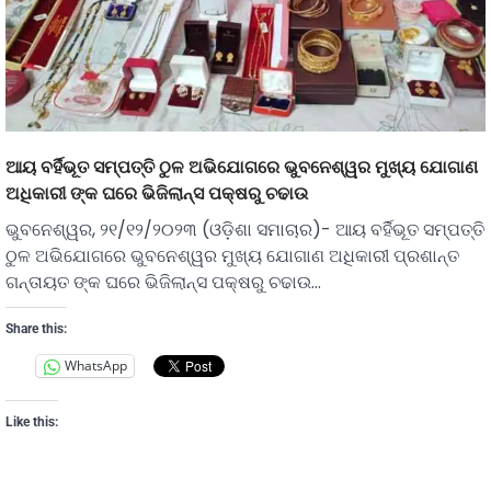
ଆୟ ବର୍ହିଭୂତ ସମ୍ପତ୍ତି ଠୁଳ ଅଭିଯୋଗରେ ଭୁବନେଶ୍ୱର ମୁଖ୍ୟ ଯୋଗାଣ
ଅଧିକାରୀ ଙ୍କ ଘରେ ଭିଜିଲାନ୍ସ ପକ୍ଷରୁ ଚଢାଉ
ଭୁବନେଶ୍ୱର, ୨୧/୧୨/୨୦୨୩ (ଓଡ଼ିଶା ସମାଚାର)- ଆୟ ବର୍ହିଭୂତ ସମ୍ପତ୍ତି
ଠୁଳ ଅଭିଯୋଗରେ ଭୁବନେଶ୍ୱର ମୁଖ୍ୟ ଯୋଗାଣ ଅଧିକାରୀ ପ୍ରଶାନ୍ତ
ଗନ୍ତାୟତ ଙ୍କ ଘରେ ଭିଜିଲାନ୍ସ ପକ୍ଷରୁ ଚଢାଉ…
Share this:
WhatsApp
Like this: