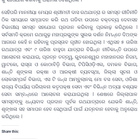
ସେହିପରି ମାନନୀୟା ମେୟର ଶ୍ରୀମତୀ ଦାସ ରଥଯାତ୍ରା ର ସମସ୍ତ ରୀତିନୀତି
ଠିକ ସମୟରେ ସମ୍ପାଦନ କରି ରଥ ଗଡିବା ଉପରେ ବକ୍ତବ୍ୟ ଦେବାସହ
ବିଭାଗୀୟ ସମସ୍ତ ସହଯୋଗ ପ୍ରଦାନ କରିବାକୁ ପ୍ରକାଢ଼ କରିଥିଲେ ।
ସର୍ବସମତି କ୍ରମେ ରଥାରୁଢ଼ ମହାପ୍ରଭୁଙ୍କ ସୁଲଭ ଦର୍ଶନ ନିମନ୍ତେ ଦିଅଙ୍କ
ଆଗରେ କେହି ନ ରହିବାକୁ ପ୍ରସ୍ତାବ ଗୃହୀତ ହୋଇଥିଲା । ଏଥିସହ ୫ ତାରିଖ
ରଥଯାତ୍ରା ଏବଂ ୯ ତାରିଖ ବାହୁଡା ଯାତ୍ରାର ବିଭିନ୍ନ ନୀତିକାନ୍ତି ଉପରେ
ଆଲୋଚନା କରାଯାଇ, ପ୍ରତ୍ନ ତତ୍ତ୍ୱ, ଭୁବନେଶ୍ୱର ମହାହାନଗର ନିଗମ,
ୱାଟକୋ, ରାସ୍ତା ଓ କୋଠାବିଡ଼ି ବିଭାଗ, ଟିପିସିଓଡ଼ିଏଲ, ଦମକଳ ବିଭାଗ,
ଶାନ୍ତି ଶୃଙ୍କଳା ରକ୍ଷା ଓ ଆରକ୍ଷୀ ବ୍ୟବସ୍ଥା, ଜିଲ୍ଲା ସୂଚନା ଓ
ଲୋକସମ୍ପର୍କ ବିଭାଗ, ଏସ ଟି ଜନ୍ସ ଆମ୍ବୁଲାନସ, ମୋ ବସ ସେବା, ଓଡିଶା
ରାଜ୍ୟ ବିପର୍ୟୟ ପରିଚାଳନା କତୃପକ୍ଷ ସେବା ଏବଂ ବିଭିନ୍ନ ଅତ୍ୟା ବଶ୍ୟକ
ସେବା ସମ୍ବନ୍ଧରେ ଆଲୋଚନା କରାଯାଇଥିଲା । ଶେଷରେ ଜିଲ୍ଲାପାଳ
ସମସ୍ତଙ୍କୁ ଧନ୍ୟବାଦ ପ୍ରଦାନ ପୂର୍ବକ ରଥଯାତ୍ରାରେ ଯେଭଳି ଶାନ୍ତି,
ଶୃଙ୍ଖଳା ସହ ସମାପନ ହେବ ସେଥିପାଇଁ ପାଇଁ ଯତ୍ନବାନ ହେବାକୁ ଅନୁରୋଧ
କରିଥିଲେ ।
Share this: