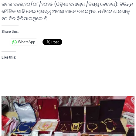
କଟକ ସଦର,୨୦/୦୮/୨୦୨୫ (ଓଡ଼ିଶା ସମାଚାର /ବିଷ୍ଣୁ ବେହେରା): ବିଭିନ୍ନ
ମୌଳିକ ଦାବି ନେଇ ରାଜସ୍ୱ ଅମଲା ମାନେ ଚଳାଇଥିବା ଧର୍ମଘଟ ଧାରଣାକୁ
୧୦ ଦିନ ବିତିଯାଇଥିଲେ ବି…
Share this:
WhatsApp
Like this: