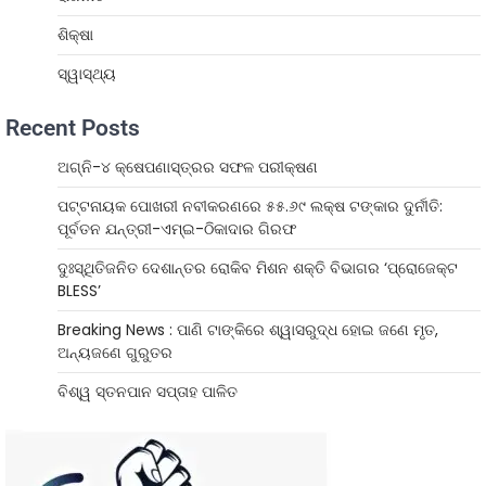
ଶିକ୍ଷା
ସ୍ୱାସ୍ଥ୍ୟ
Recent Posts
ଅଗ୍ନି-୪ କ୍ଷେପଣାସ୍ତ୍ରର ସଫଳ ପରୀକ୍ଷଣ
ପଟ୍ଟନାୟକ ପୋଖରୀ ନବୀକରଣରେ ୫୫.୬୯ ଲକ୍ଷ ଟଙ୍କାର ଦୁର୍ନୀତି:
ପୂର୍ବତନ ଯନ୍ତ୍ରୀ-ଏମ୍‌ଇ-ଠିକାଦାର ଗିରଫ
ଦୁଃସ୍ଥିତିଜନିତ ଦେଶାନ୍ତର ରୋକିବ ମିଶନ ଶକ୍ତି ବିଭାଗର ‘ପ୍ରୋଜେକ୍ଟ
BLESS’
Breaking News : ପାଣି ଟାଙ୍କିରେ ଶ୍ୱାସରୁଦ୍ଧ ହୋଇ ଜଣେ ମୃତ,
ଅନ୍ୟଜଣେ ଗୁରୁତର
ବିଶ୍ୱ ସ୍ତନପାନ ସପ୍ତାହ ପାଳିତ