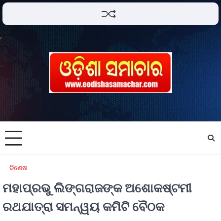
ବିଶେଷ
ମହାପ୍ରଭୁ ଲିଙ୍ଗରାଜଙ୍କ ଅଶୋକଷ୍ଟମୀ
ରଥଯାତ୍ରା ସମନ୍ୱୟ କମିଟି ବୈଠକ