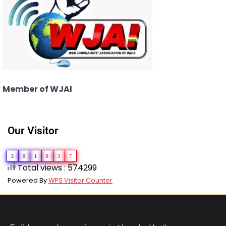
Member of WJAI
Our Visitor
3
0
1
8
3
7
Total views : 574299
Powered By
WPS Visitor Counter