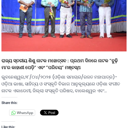
ରାଜ୍ୟ ସ୍ତରୀୟ ଶିଶୁ ନାଟକ ମହୋତ୍ସବ : ପ୍ରଥମ ଦିନରେ ନାଟକ “ବୁଢ଼ି
ମା’ର କାହାଣୀ ପେଡ଼ି” ଏବଂ “ପରିଚୟ” ମଞ୍ଚସ୍ଥ
ଭୁବନେଶ୍ୱର,୨୮/୦୪/୨୦୨୫ (ଓଡ଼ିଶା ସମାଚାର/ରଜତ ମହାପାତ୍ର)-
ଓଡ଼ିଆ ଭାଷା, ସାହିତ୍ୟ ଓ ସଂସ୍କୃତି ବିଭାଗ ଆନୁକୂଲ୍ୟରେ ଓଡ଼ିଶା ସଂଗୀତ
ନାଟକ ଏକାଡେମୀ, ଜିଲ୍ଲା ସଂସ୍କୃତି ପରିଷଦ, ବାଲେଶ୍ୱର ଏବଂ…
Share this:
WhatsApp
Like this: