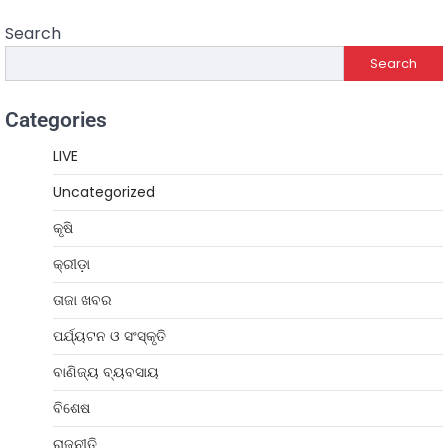
Search
Search
Categories
LIVE
Uncategorized
କୃଷି
କ୍ରୀଡ଼ା
ତାଜା ଖବର
ପର୍ଯ୍ୟଟନ ଓ ସଂସ୍କୃତି
ବାଣିଜ୍ୟ ବ୍ୟବସାୟ
ବିଶେଷ
ରାଜନୀତି