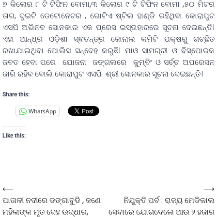
୭ କିଲୋର ୮ ଟି ଟିଫିନ ବୋମା,୩ କିଲୋର ୯ ଟି ଟିଫିନ ବୋମା ,୫୦ ମିଟର
ତାର, ଦୁଇଟି ଡେଟୋନେଟର , ଗୋଟିଏ ଷ୍ଟିଲ ହାଣ୍ଡି ରହିଥିବା କୋରାପୁଟ
ଏସପି ଅଭିନବ ସୋନକାର ଏକ ପ୍ରେସ ଇସ୍ତାହାରରେ ସୂଚନା ଦେଇଛନ୍ତି।
ଏହା ଆନ୍ଧ୍ର ଓଡ଼ିଶା ସ୍ଵତନ୍ତ୍ର ଜୋନାଲ କମିଟି ପକ୍ଷରୁ ଗଚ୍ଛିତ
ରଖାଯାଇଥିବା ପୋଲିସ ସନ୍ଦେହ କରୁଛି। ମାଓ ସାମଗ୍ରୀ ଓ ବିସ୍ପୋରକ
ଜବତ ହେବା ପରେ ଯୋଜନା ଜଙ୍ଗଲରେ କୁମ୍ବିଂ ଓ ସର୍ଚ୍ଚ ଅପରେସନ
ଜାରି ରହିବ ବୋଲି କୋରାପୁଟ ଏସପି ଶ୍ରୀ ସୋନକାର ସୂଚନା ଦେଇଛନ୍ତି।
Share this:
WhatsApp
Like this:
⟵
⟶
ପାତାଳୀ ନଦୀରେ ଡଙ୍ଗାବୁଡି , ଜଣେ
ନିଯୁକ୍ତି ପର୍ବ : ରାଜ୍ୟ ମେଡିକାଲ
ମହିଳାଙ୍କ ମୃତ ଦେହ ଉଦ୍ଧାର,
ସେବାରେ ଯୋଗଦେଲେ ଆଉ ୨ ହଜାର