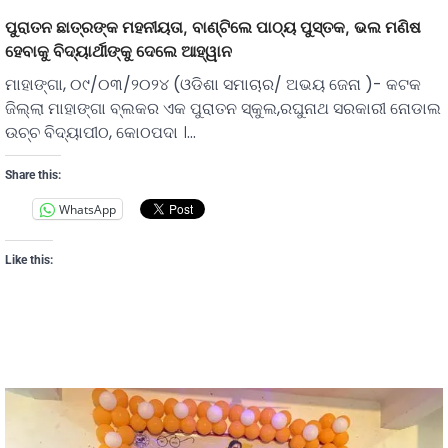
ପୁରାତନ ଛାତ୍ରଙ୍କ ମହନୀୟତା, ବାଣ୍ଟିଲେ ପାଠ୍ୟ ପୁସ୍ତକ, ଭଲ ମଣିଷ
ହେବାକୁ ବିଦ୍ୟାର୍ଥୀଙ୍କୁ ଦେଲେ ଆହ୍ୱାନ
ମାହାଙ୍ଗା, ୦୯/୦୩/୨୦୨୪ (ଓଡିଶା ସମାଚାର/ ଅଭୟ ଜେନା )- କଟକ
ଜିଲ୍ଲା ମାହାଙ୍ଗା ବ୍ଲକର ଏକ ପୁରାତନ ସ୍କୁଲ,ରଘୁନାଥ ସରକାରୀ ନୋଡାଲ
ଉଚ୍ଚ ବିଦ୍ୟାପୀଠ, କୋଠପଦା ।…
Share this:
WhatsApp
Like this: