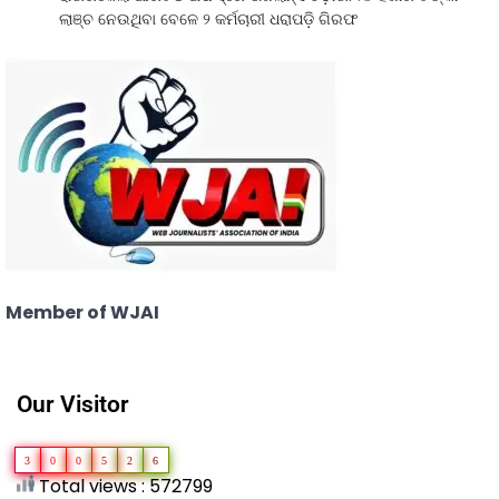
ଲାଞ୍ଚ ନେଉଥିବା ବେଳେ ୨ କର୍ମଚାରୀ ଧରାପଡ଼ି ଗିରଫ
Member of WJAI
Our Visitor
3
0
0
5
2
6
Total views : 572799