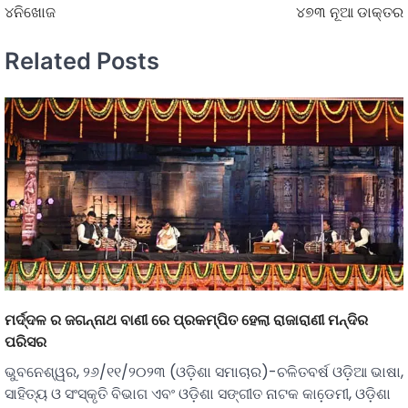
୪ନିଖୋଜ
୪୭୩ ନୂଆ ଡାକ୍ତର
Related Posts
ମର୍ଦ୍ଦଳ ର ଜଗନ୍ନାଥ ବାଣୀ ରେ ପ୍ରକମ୍ପିତ ହେଲା ରାଜାରାଣୀ ମନ୍ଦିର
ପରିସର
ଭୁବନେଶ୍ୱର, ୨୬/୧୧/୨୦୨୩ (ଓଡ଼ିଶା ସମାଚାର)-ଚଳିତବର୍ଷ ଓଡ଼ିଆ ଭାଷା,
ସାହିତ୍ୟ ଓ ସଂସ୍କୃତି ବିଭାଗ ଏବଂ ଓଡ଼ିଶା ସଙ୍ଗୀତ ନାଟକ କାଡେ଼ମୀ, ଓଡ଼ିଶା