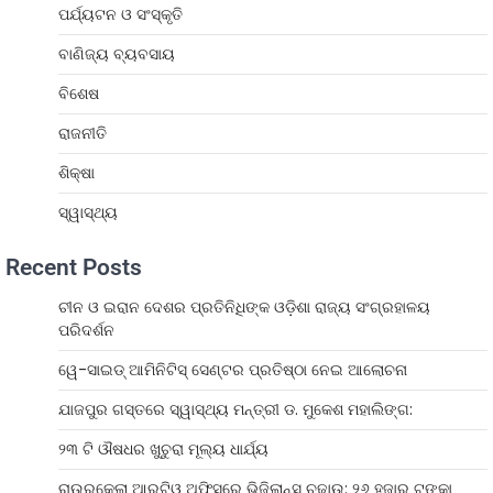
ପର୍ଯ୍ୟଟନ ଓ ସଂସ୍କୃତି
ବାଣିଜ୍ୟ ବ୍ୟବସାୟ
ବିଶେଷ
ରାଜନୀତି
ଶିକ୍ଷା
ସ୍ୱାସ୍ଥ୍ୟ
Recent Posts
ଚୀନ ଓ ଇରାନ ଦେଶର ପ୍ରତିନିଧିଙ୍କ ଓଡ଼ିଶା ରାଜ୍ୟ ସଂଗ୍ରହାଳୟ
ପରିଦର୍ଶନ
ୱେ-ସାଇଡ୍‌ ଆମିନିଟିସ୍‌ ସେଣ୍ଟର ପ୍ରତିଷ୍ଠା ନେଇ ଆଲୋଚନା
ଯାଜପୁର ଗସ୍ତରେ ସ୍ୱାସ୍ଥ୍ୟ ମନ୍ତ୍ରୀ ଡ. ମୁକେଶ ମହାଲିଙ୍ଗ:
୨୩ ଟି ଔଷଧର ଖୁଚୁରା ମୂଲ୍ୟ ଧାର୍ଯ୍ୟ
ରାଉରକେଲା ଆରଟିଓ ଅଫିସ୍‌ରେ ଭିଜିଲାନ୍ସ ଚଢ଼ାଉ: ୨୬ ହଜାର ଟଙ୍କା