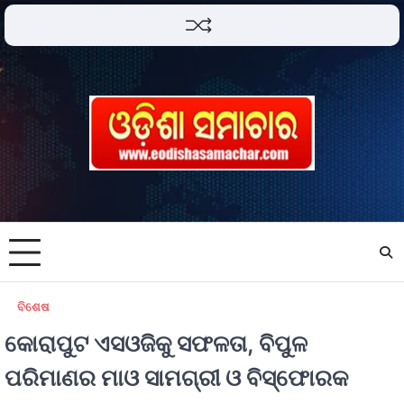
ବିଶେଷ
କୋରାପୁଟ ଏସ‌ଓଜିକୁ ସଫଳତା, ବିପୁଳ
ପରିମାଣର ମାଓ ସାମଗ୍ରୀ ଓ ବିସ୍ଫୋରକ