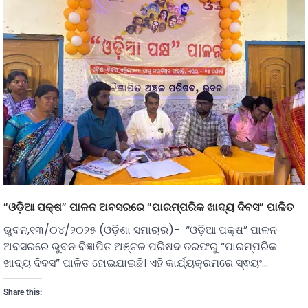
“ଓଡ଼ିଆ ପକ୍ଷ” ପାଳନ ଅବସରରେ “ପାରମ୍ପରିକ ଖାଦ୍ୟ ଦିବସ” ପାଳିତ
ଭୁବନ,୧୩/୦୪/୨୦୨୫ (ଓଡ଼ିଶା ସମାଚାର)- “ଓଡ଼ିଆ ପକ୍ଷ” ପାଳନ
ଅବସରରେ ଭୁବନ ବିଜ୍ଞାପିତ ଅଞ୍ଚଳ ପରିଷଦ ତରଫରୁ “ପାରମ୍ପରିକ
ଖାଦ୍ୟ ଦିବସ” ପାଳିତ ହୋଇଯାଇଛି। ଏହି କାର୍ଯ୍ୟକ୍ରମରେ ସ୍ଵୟଂ…
Share this: