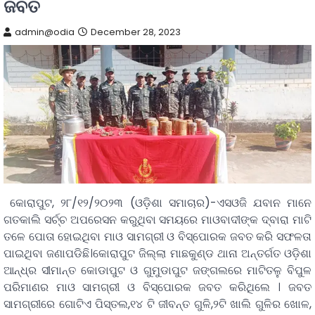
ଜବତ
admin@odia
December 28, 2023
କୋରାପୁଟ, ୨୮/୧୨/୨୦୨୩ (ଓଡ଼ିଶା ସମାଚାର)-ଏସଓଜି ଯବାନ ମାନେ
ଗତକାଲି ସର୍ଚ୍ଚ ଅପରେସନ କରୁଥିବା ସମୟରେ ମାଓବାଦୀଙ୍କ ଦ୍ବାରା ମାଟି
ତଳେ ପୋତା ହୋଇଥିବା ମାଓ ସାମଗ୍ରୀ ଓ ବିସ୍ପୋରକ ଜବତ କରି ସଫଳତା
ପାଇଥିବା ଜଣାପଡିଛି।କୋରାପୁଟ ଜିଲ୍ଲା ମାଛକୁଣ୍ଡ ଥାନା ଅନ୍ତର୍ଗତ ଓଡ଼ିଶା
ଆନ୍ଧ୍ର ସୀମାନ୍ତ କୋଡାପୁଟ ଓ ଗୁମୁଡାପୁଟ ଜଙ୍ଗଲରେ ମାଟିତଳୁ ବିପୁଳ
ପରିମାଣର ମାଓ ସାମଗ୍ରୀ ଓ ବିସ୍ପୋରକ ଜବତ କରିଥିଲେ । ଜବତ
ସାମଗ୍ରୀରେ ଗୋଟିଏ ପିସ୍ତଲ,୧୪ ଟି ଜୀବନ୍ତ ଗୁଳି,୨ଟି ଖାଲି ଗୁଳିର ଖୋଳ,